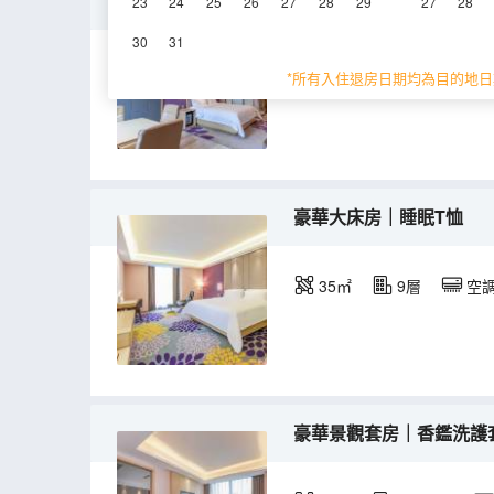
休閒大床房｜棋牌娛樂
23
24
25
26
27
28
29
27
28
30
31
35㎡
6層
空
*所有入住退房日期均為目的地日
豪華大床房｜睡眠T恤
35㎡
9層
空
豪華景觀套房｜香鑑洗護