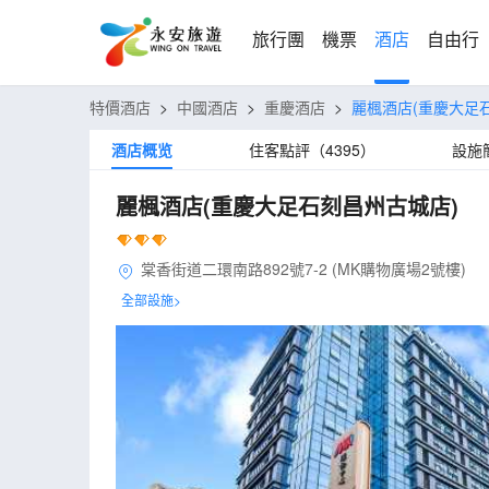
旅行團
機票
酒店
自由行
特價酒店
>
中國酒店
>
重慶酒店
>
麗楓酒店(重慶大足
酒店概览
住客點評（4395）
設施
麗楓酒店(重慶大足石刻昌州古城店)
棠香街道二環南路892號7-2 (MK購物廣場2號樓)
全部設施>