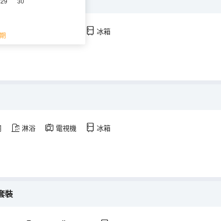
29
30
調
淋浴
電視機
冰箱
期
調
淋浴
電視機
冰箱
套裝