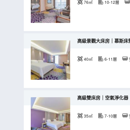
76㎡
10-12層
高級景觀大床房｜慕斯床
40㎡
6-11層
高級雙床房｜空氣淨化器
35㎡
7-10層