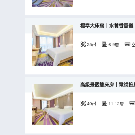
標準大床房｜水養香薰儀
25㎡
6-9層
高級景觀雙床房｜電視投
40㎡
11-12層