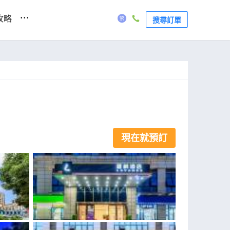
...
攻略
搜尋訂單
現在就預訂