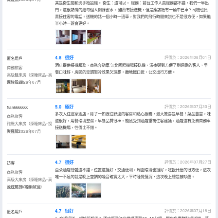
其是衞生間和洗手枱設施。 衞生：還可以。 服務：前台工作人員服務都不錯，我們一早出
門，還很熱情的給每個人倒蜂蜜水。 雖然有接送機，但是應該衹有一輛中巴車？司機也負
責接住客的電話。送機的話一個小時一班車，對我們的飛行時間來説也不是很方便，如果能
半小時一班會更好。
4.8
很好
評價於：2026年08月01日
匿名用戶
酒店提供接機服務，商務奔馳車 江北國際機場接送機，深夜粥到方便了到達晚的客人，早
商務旅客
餐口味好，房間的空調製冷效果欠理想，離地鐵口近，公交出行方便。
高級雙床房（深睡床品+高
速吹風機）
入住於2026年07月
5.0
極好
評價於：2026年07月30日
frankkkkkkk
多次入住這家酒店，除了一如既往舒適的客房和貼心服務，最大驚喜是早餐！菜品豐富，味
商務旅客
道很好，用餐環境整潔，早餐品質很棒。能感受到酒店重視住客建議，酒店還有免費商務車
雅緻大床房（深睡床品+投
接送機場，性價比不錯。
屏電視）
入住於2026年07月
4.7
很好
評價於：2026年07月27日
訪客
亞朵酒店總體還不錯，位置還挺好，交通便利，周圍環境也挺好，吃飯什麼的很方便，這次
商務旅客
唯一不足的就是晚上空調的噪音確實太大，平時睡覺挺沉，這次晚上總是被吵醒。
高級大床房（深睡床品+高
速吹風機+煙火氣息）
入住於2026年07月
4.7
很好
評價於：2026年07月18日
匿名用戶