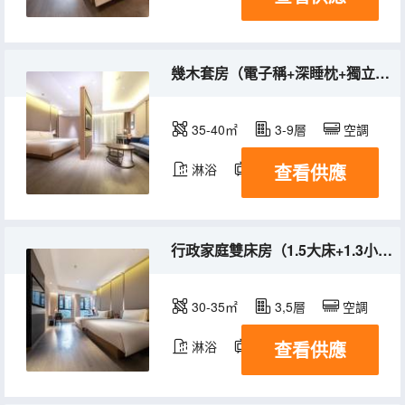
幾木套房（電子稱+深睡枕+獨立客廳+冰箱）
35-40㎡
3-9層
空調
查看供應
淋浴
電視機
冰箱
行政家庭雙床房（1.5大床+1.3小床+高速吹風機）
30-35㎡
3,5層
空調
查看供應
淋浴
電視機