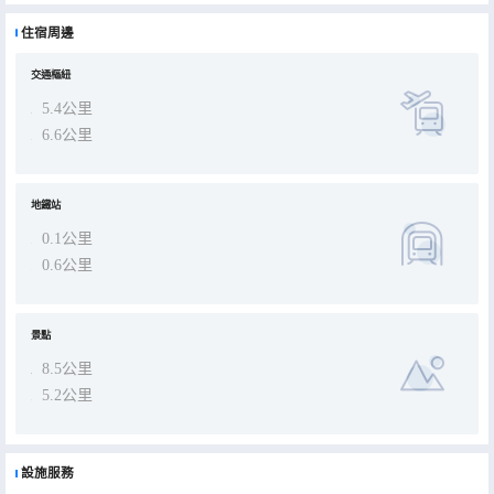
房（出塵）、免費自助健身房（汗出）、自助早餐廳（相招）、公共閲讀區（竹居）、先進的垂直循環立體停車庫免費
停車。6:00至次日0:00提供考斯特、奔馳、奧迪或比亞迪宋plus等免費接送機服務。送機整點發車，每小時1班,飛機落
住宿周邊
地後即可電話預約，我們將派專車20分鐘內為您免費提供接機。24小時開放前台可為您隨時服務，是您旅居的優選，中
國體驗，亞朵見！
交通樞紐
5.4公里
6.6公里
地鐵站
0.1公里
0.6公里
景點
8.5公里
5.2公里
設施服務