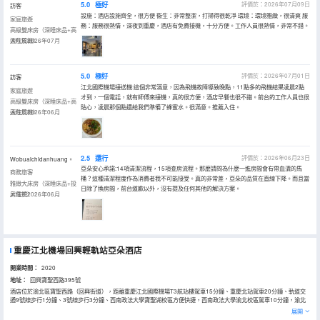
5.0
極好
評價於：2026年07月09日
訪客
設施：酒店設施齊全，很方便 衞生：非常整潔，打掃得很乾凈 環境：環境雅緻，很清爽 服
家庭旅遊
務：服務很熱情，深夜到重慶，酒店有免費接機，十分方便。工作人員很熱情，非常不錯。
高級雙床房（深睡床品+高
速吹風機）
入住於2026年07月
5.0
極好
評價於：2026年07月01日
訪客
江北國際機場接送機:這個非常滿意，因為飛機故障導致晚點，11點多的飛機結果凌晨2點
家庭旅遊
才到，一個電話，就有師傅來接機，真的很方便，酒店早餐也很不錯。前台的工作人員也很
高級雙床房（深睡床品+高
貼心，凌晨那個點還給我們準備了蜂蜜水。很滿意。推薦入住。
速吹風機）
入住於2026年06月
2.5
還行
評價於：2026年06月23日
Wobuaichidanhuang。
亞朵安心承諾:14項清潔流程，15項查房流程。那麼請問為什麼一進房間會有帶血漬的馬
商務旅客
桶？這種清潔程度作為消費者我不可能接受。真的非常差，亞朵的品質在直線下降。而且當
雅緻大床房（深睡床品+投
日除了換房間，前台道歉以外，沒有提及任何其他的解決方案。
屏電視）
入住於2026年06月
重慶江北機場回興輕軌站亞朵酒店
開業時間：
2020
地址：
回興寶聖西路395號
酒店位於渝北區寶聖西路（回興街道），距離重慶江北國際機場T3航站樓駕車15分鐘、重慶北站駕車20分鐘、軌道交
通9號線步行1分鐘、3號線步行3分鐘、西南政法大學寶聖湖校區方便快捷，西南政法大學渝北校區駕車10分鐘，渝北
體育館駕車5分鐘、渝北校區駕車5分鐘、中央公園駕車10分鐘、重慶悅來國際博覽中心駕車20分鐘、歡樂谷駕車20分
展開
鐘，地處渝北區中心區域，吃住行商圈眾多，交通非常便利。酒店是亞朵旗下的，配套會議室（共語）、免費自助洗衣