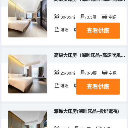
30-35㎡
3,5層
空調
查看供應
淋浴
電視機
高級大床房（深睡床品+高速吹風機+煙火氣息）
25-30㎡
3-9層
空調
查看供應
淋浴
電視機
雅緻大床房(深睡床品+投屏電視)