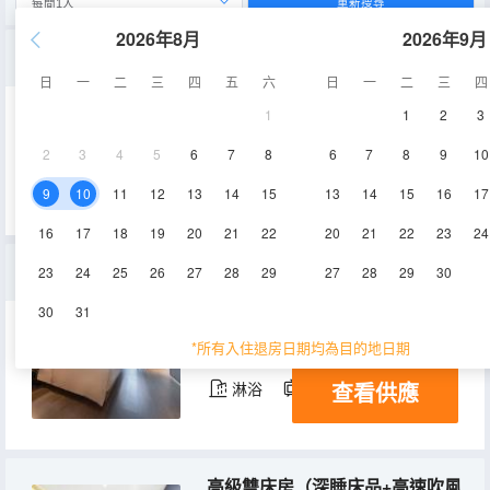
重新搜尋
2026年8月
2026年9月
行政雙床房（落地大窗+深睡床品+投屏電視）
日
一
二
三
四
五
六
日
一
二
三
四
1
1
2
3
30-35㎡
3,5層
空調
2
3
4
5
6
7
8
6
7
8
9
10
查看供應
淋浴
電視機
9
10
11
12
13
14
15
13
14
15
16
17
16
17
18
19
20
21
22
20
21
22
23
24
幾木大床房（深睡床品+minibar+高速吹風機+浴袍）
23
24
25
26
27
28
29
27
28
29
30
30
31
30-35㎡
3-9層
空調
*所有入住退房日期均為目的地日期
查看供應
淋浴
電視機
冰箱
高級雙床房（深睡床品+高速吹風機）