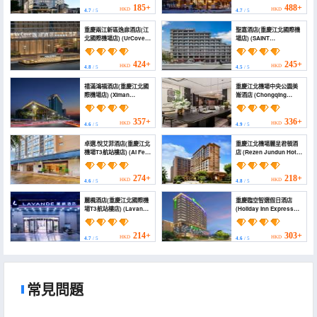
International Airport))
185+
488+
HKD
HKD
4.7
/ 5
4.7
/ 5
重慶兩江新區逸扉酒店(江
聖嘉酒店(重慶江北國際機
北國際機場店) (UrCove
場店) (SAINT
by Hyatt Chongqing
HOTEL（Chongqing
Liangjiang New Area)
Jiangbei Airport ·
Baoshu Lake Metro
424+
245+
HKD
HKD
4.8
/ 5
4.5
/ 5
Station))
禧滿鴻福酒店(重慶江北國
重慶江北機場中央公園美
際機場店) (Ximan
崙酒店 (Chongqing
Hongfu
Jiangbei Airport Central
Hotel(Chongqing
Park Madison Hotel)
Jiangbei International
357+
336+
HKD
HKD
4.6
/ 5
4.9
/ 5
Airport Store))
卓選.悅艾菲酒店(重慶江北
重慶江北機場麗呈君頓酒
機場T3航站樓店) (Ai Fei
店 (Rezen Jundun Hotel
Hotel (Chongqing
Chongqing Jiangbei
Jiangbei Airport T3
Airport)
Terminal))
274+
218+
HKD
HKD
4.6
/ 5
4.8
/ 5
麗楓酒店(重慶江北國際機
重慶臨空智選假日酒店
場T3航站樓店) (Lavande
(Holiday Inn Express
Hotel (Chongqing
CHONGQING AIRPORT
Jiangbei International
ZONE by IHG)
Airport T3))
214+
303+
HKD
HKD
4.7
/ 5
4.6
/ 5
常見問題