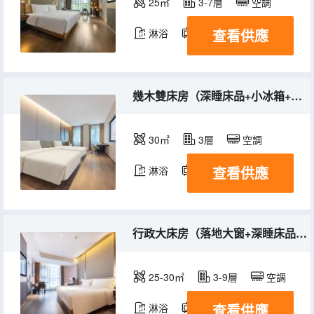
25㎡
3-7層
空調
查看供應
淋浴
電視機
幾木雙床房（深睡床品+小冰箱+輕智能馬桶+智能控制）
30㎡
3層
空調
查看供應
淋浴
電視機
冰箱
行政大床房（落地大窗+深睡床品+高速吹風機+投屏電視）
25-30㎡
3-9層
空調
查看供應
淋浴
電視機