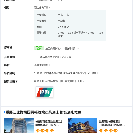
餐飲
酒店提供早餐。
早餐種類
西式, 中式
早餐形式
自助餐
費用
CNY 48/人
營業時間
07:00 - 10:30 週一至週五，07:00 - 11:00
週末
停車場
免费
酒店內提供私人（住客專用）
。
充電車位
•
酒店內提供充電樁，交流充電。
寵物
不可攜帶寵物。
年齡限制
18歲以下的房客不得在沒有家長或監護人的情況下入住酒店。
接受信用卡
可以信用卡在酒店付款，閣下可使用以下信用卡：
重慶江北機場回興輕軌站亞朵酒店
附近酒店推薦
格雷斯精選酒店(重慶江北
重慶東衡格瀾維酒店
國際機場店) (Grace
(Dongheng Glenville
Select Collection Hotel
Hotel)
(Chongqing Jiangbei