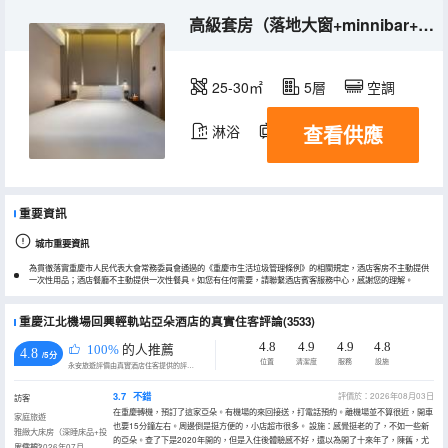
高級套房（落地大窗+minnibar+高速吹風機）
25-30㎡
5層
空調
查看供應
淋浴
電視機
重要資訊
城市重要資訊
為貫徹落實重慶市人民代表大會常務委員會通過的《重慶市生活垃圾管理條例》的相關規定，酒店客房不主動提供
一次性用品；酒店餐廳不主動提供一次性餐具。如您有任何需要，請聯繫酒店賓客服務中心，感謝您的理解。
重慶江北機場回興輕軌站亞朵酒店的真實住客評論(3533)
4.8
4.9
4.9
4.8
100%
的人推薦
4.8
/5分
位置
清潔度
服務
設施
永安旅遊評價由真實酒店住客提供的評價。
3.7
不錯
評價於：2026年08月03日
訪客
在重慶轉機，預訂了這家亞朵。有機場的來回接送，打電話預約。離機場並不算很近，開車
家庭旅遊
也要15分鐘左右。周邊倒是挺方便的，小店超市很多。 設施：感覺挺老的了，不如一些新
雅緻大床房（深睡床品+投
的亞朵。查了下是2020年開的，但是入住後體驗感不好，還以為開了十來年了，陳舊，尤
屏電視）
入住於2026年07月