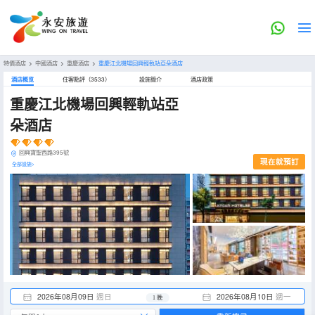
特價酒店
>
中國酒店
>
重慶酒店
>
重慶江北機場回興輕軌站亞朵酒店
酒店概览
住客點評（3533）
設施簡介
酒店政策
重慶江北機場回興輕軌站亞
朵酒店
回興寶聖西路395號
現在就預訂
全部設施>
2026年08月09日
週日
2026年08月10日
週一
1 晚