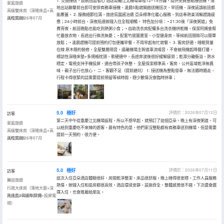
1. 交通接送，趕航班超省心 酒店距離江北機場車程12–15分鐘，提供免費整點接送機，落
家庭旅遊
地出站聯繫前台即可安排商務車接機，凌晨5點就開啟送機班次，早班機、深夜延誤航班都
高級雙床房（深睡床品+高
能覆蓋。 2. 服務細節拉滿，旅途氛圍感治癒 亞朵標準化暖心服務，到店奉熱茶消解趕路疲
速吹風機）
入住於2026年07月
憊；24小時前台，深夜抵達辦理入住全程順暢。 特色加分項： • 21:30後「深夜粥道」免
費宵夜，航班晚點也能吃到熱粥小食； • 自助洗衣房配備多台洗衣機烘乾機，保潔阿姨會幫
忙疊放衣物，長途出行換洗無憂； • 配套竹居圖書室、小型健身房，等候航班間隙可以簡單
放鬆； • 凌晨趕機可提前預約打包便攜早餐，不用早起匆忙就餐。 3. 客房舒適，睡眠質量
在線 原木簡約裝修，全屋雙層隔音，遠離機場主幹道車流噪音，不會被飛機起降聲打擾。
標誌性深睡床墊+多規格枕頭，軟硬適中，長途奔波後很好緩解疲勞；乾濕分離衞浴，熱水
穩定，電視支持手機投屏，適合帶孩子休整。 全屋保潔標準高，客房、公共區域乾淨無異
味，親子出行也放心。 二、客觀不足（提前避坑） 1. 接送機為整點發車，無法隨時隨走，
行程卡得很緊的話需要提前預留等候時間，極少數情況會臨時拼車；
5.0
極好
評價於：2026年07月12日
訪客
第二天中午從重慶江北機場返程，所以不想早起，就預訂了這個亞朵。晚上有深夜粥道，可
家庭旅遊
以給到重慶吃不來辣的遊客。最有特色的是，他們家沒整點都有商務車送到機場，但是需要
高級雙床房（深睡床品+高
提前一天預約，很方便。
速吹風機）
入住於2026年07月
5.0
極好
評價於：2026年07月11日
訪客
這次入住亞朵酒店體驗很好，房間乾淨整潔，床品很舒服，晚上睡得很安穩。工作人員服務
獨自旅遊
熱情，辦理入住和退房都很高效。酒店環境安靜，設施齊全，整體感覺很不錯，下次還會選
行政大床房（落地大窗+深
擇入住，也會推薦給朋友。
睡床品+高速吹風機+投屏電
入住於2026年07月
視）