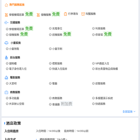
熱門服務設施
免費
免費
行李寄存
叫醒服務
穿梭機場班車
接機服務
交通服務
免費
充電車位
叫車服務
穿梭機場班車
免費
免費
免費
接機服務
送機服務
停車場
小童設施
小童拖鞋
小童牙刷
前台服務
儲物櫃
禮賓服務
VIP通道入住
電子身份證入住
快速入住退房
前台貴重物品保險櫃
餐飲服務
大堂吧
餐廳
送餐服務
商務服務
多功能廳
商務服務
多媒體演示系統
附加费
共享辦公空間
快遞服務
會議廳
全部設施
酒店政策
入住和退房
入住時間：14:00以後 退房時間：14:00以前
入住方式
櫃枱服務時間：24小時。