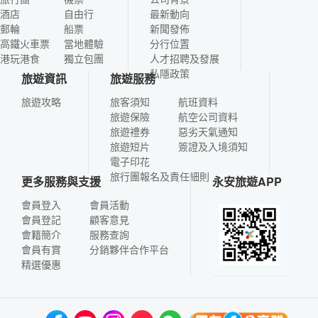
酒店
自由行
最新動向
郵輪
船票
新聞發佈
高鐵火車票
當地體驗
分行位置
港玩港食
獨立包團
人才招聘及發展
私隱政策
旅遊資訊
旅遊服務
旅遊攻略
旅客須知
航班資料
旅遊保險
航空公司資料
旅遊禮券
惡劣天氣通知
旅遊短片
簽證及入境須知
電子印花
旅行團報名及責任細則
更多服務與支援
永安旅遊APP
會員登入
會員活動
會員登記
顧客意見
會籍簡介
服務查詢
會員有賞
分銷夥伴合作平台
精選優惠