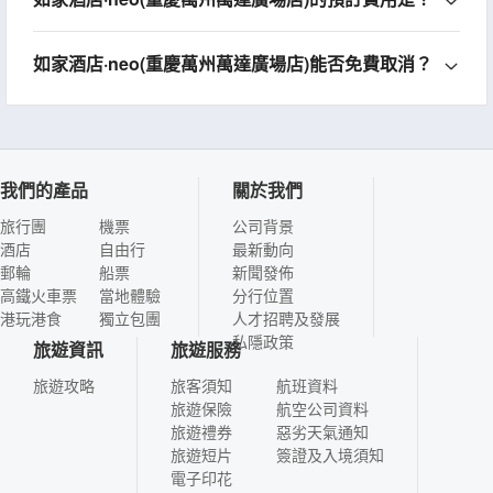
如家酒店·neo(重慶萬州萬達廣場店)能否免費取消？
我們的產品
關於我們
旅行團
機票
公司背景
酒店
自由行
最新動向
郵輪
船票
新聞發佈
高鐵火車票
當地體驗
分行位置
港玩港食
獨立包團
人才招聘及發展
私隱政策
旅遊資訊
旅遊服務
旅遊攻略
旅客須知
航班資料
旅遊保險
航空公司資料
旅遊禮券
惡劣天氣通知
旅遊短片
簽證及入境須知
電子印花