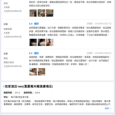
挺好的，經常住如家，連鎖店還是值得信任一些，還是很不錯，前台的服務也是很好，房間
其他
的衞生也是比較乾淨的，
大床房
入住於2026年04月
5.0
極好
評價於：2026年03月27日
訪客
這家賓館位置優越，出行方便，周邊配套齊全。房間乾淨整潔，採光通風都很好，床品柔軟
商務旅客
舒適，隔音效果不錯。前台服務熱情禮貌，辦理入住快捷高效，設施齊全實用，熱水穩定。
大床房
整體環境安靜温馨，性價比很高，住得舒心又放心，非常推薦，下次出行還會選擇這裏。
入住於2026年03月
5.0
極好
評價於：2026年03月05日
訪客
設施很新，安靜，服務很好，價格經濟實惠。前台服務很好，很滿意。房間設施都蠻新的，
情侶
被子床單都很乾凈整潔，物品擺放整齊，很舒服。酒店位置很好，出行方便，出門就能打
商務大床房
車,離萬達，商圈都很進，吃飯逛街都很方便，非常好，推薦入住！
入住於2026年03月
如家酒店·neo(重慶萬州萬達廣場店)
開業時間：
2012
装修時間；
2023
地址：
鴿子溝2號金波大廈
位於萬州區鴿子溝（老天橋處），酒店毗鄰和平廣場，鴿子溝商業街；多條公交車線路途經酒店；酒店周邊有：萬州港
客運碼頭、萬達廣場、沃爾瑪、新世紀百貨、重慶百貨、高筍塘商業區、福斯特步行街等，距萬州國本路車站和西山汽
車站車程約5分鐘，從酒店步行約5分鐘可到達萬州核心商業圈萬達廣場。酒店面向長江，背靠太白巖，風景秀麗，江風
展開
怡人。
酒店配備餐廳、自助式商務中心，少量付費停車位，提供24小時熱水淋浴，空調、電視、電話和寬帶上網，讓您在“温