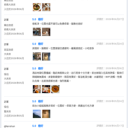
獨自旅遊
商務大床房
入住於2026年06月
5.0
極好
評價於：2026年06月27日
訪客
很乾凈，位置也還不錯可以免費停車，服務也很好
獨自旅遊
商務大床房
入住於2026年06月
5.0
極好
評價於：2026年06月24日
訪客
房間好，服務好，位置便捷交通便利，離萬達很近，小吃很多
家庭旅遊
大床房
入住於2026年06月
5.0
極好
評價於：2026年06月06日
訪客
酒店地理位置優越，臨近商圈與公交，出行覓食十分方便。前台辦理入住高效熱情，客房打
情侶
掃細緻無異味，床墊軟硬適中，隔音效果好。衞浴乾濕分離、水壓穩定，WiFi流暢。性價
大床房
比在線，出差旅遊都合適，強烈推薦。
入住於2026年05月
5.0
極好
評價於：2026年05月24日
訪客
前台小姐姐服務非常好，位置好，停車方便，周邊出行也方便
情侶
雙床房
入住於2026年05月
5.0
極好
評價於：2026年04月17日
@fanshan