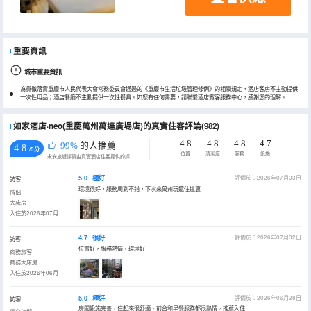
重要資訊
城市重要資訊
為貫徹落實重慶市人民代表大會常務委員會通過的《重慶市生活垃圾管理條例》的相關規定，酒店客房不主動提供
一次性用品；酒店餐廳不主動提供一次性餐具。如您有任何需要，請聯繫酒店賓客服務中心，感謝您的理解。
如家酒店·neo(重慶萬州萬達廣場店)的真實住客評論(982)
4.8
4.8
4.8
4.7
99%
的人推薦
4.8
/5分
位置
清潔度
服務
設施
永安旅遊評價由真實酒店住客提供的評價。
5.0
極好
評價於：2026年07月03日
訪客
環境很好，服務周到不錯，下次來萬州玩還住這裏
情侶
大床房
入住於2026年07月
4.7
很好
評價於：2026年07月02日
訪客
位置好，服務熱情，環境好
商務旅客
商務大床房
入住於2026年06月
5.0
極好
評價於：2026年06月28日
訪客
房間設施完善，住起來很舒適，前台和早餐服務都很熱情，推薦入住