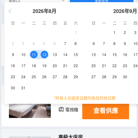
重新搜尋
2026年8月
2026年9月
零壓大床房
日
一
二
三
四
五
六
日
一
二
三
四
1
1
2
3
23㎡
8-16層
空調
2
3
4
5
6
7
8
6
7
8
9
10
查看供應
電視機
9
10
11
12
13
14
15
13
14
15
16
17
16
17
18
19
20
21
22
20
21
22
23
24
家庭房
23
24
25
26
27
28
29
27
28
29
30
30
31
27㎡
8-15層
空調
*所有入住退房日期均為目的地日期
查看供應
電視機
高級大床房