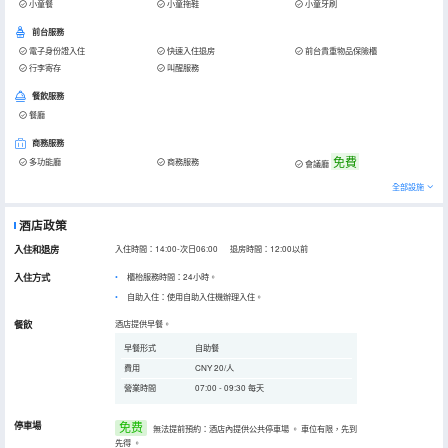
小童餐
小童拖鞋
小童牙刷
前台服務
電子身份證入住
快速入住退房
前台貴重物品保險櫃
行李寄存
叫醒服務
餐飲服務
餐廳
商務服務
免費
多功能廳
商務服務
會議廳
全部設施
酒店政策
入住和退房
入住時間：14:00-次日06:00 退房時間：12:00以前
入住方式
櫃枱服務時間：24小時。
自助入住：使用自助入住機辦理入住。
餐飲
酒店提供早餐。
早餐形式
自助餐
費用
CNY 20/人
營業時間
07:00 - 09:30 每天
停車場
免费
無法提前預約：酒店內提供公共停車場
。
車位有限，先到
先得
。