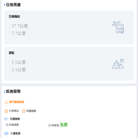
馨、乾淨”的房間內感受世界的變化。酒店秉承如家快捷酒店的特點——三大“統一”性，統一的建築設施；統一服務；統
住宿周邊
一硬件設施。酒店內外由名家設計，風格簡約、別緻，設施齊全，環境舒適，安全便捷，是商務、休閒，旅遊客人的理
想下榻之處。
交通樞紐
17.7公里
7.7公里
景點
1.5公里
2.1公里
設施服務
熱門服務設施
行李寄存
叫醒服務
交通服務
免費
叫車服務
停車場
小童設施