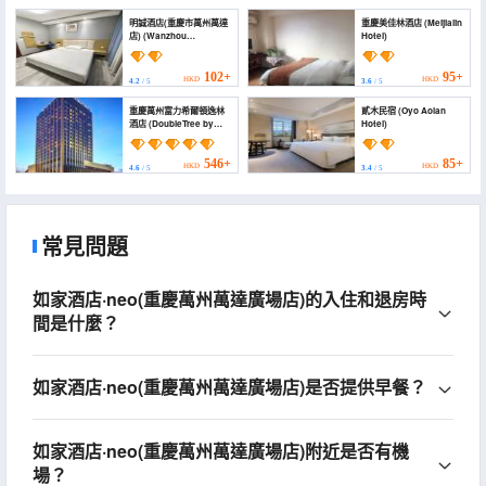
明誠酒店(重慶市萬州萬達
重慶美佳林酒店 (Meijialin
店) (Wanzhou
Hotel)
Mingcheng Hotel)
102+
95+
HKD
HKD
4.2
/ 5
3.6
/ 5
重慶萬州富力希爾頓逸林
貳木民宿 (Oyo Aolan
酒店 (DoubleTree by
Hotel)
Hilton Chongqing
Wanzhou)
546+
85+
HKD
HKD
4.6
/ 5
3.4
/ 5
常見問題
如家酒店·neo(重慶萬州萬達廣場店)的入住和退房時
間是什麼？
如家酒店·neo(重慶萬州萬達廣場店)是否提供早餐？
如家酒店·neo(重慶萬州萬達廣場店)附近是否有機
場？