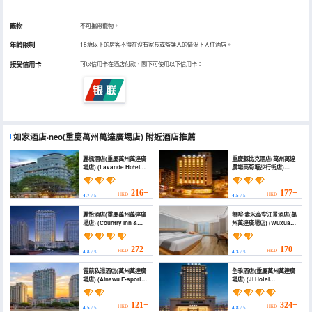
寵物
不可攜帶寵物。
年齡限制
18歲以下的房客不得在沒有家長或監護人的情況下入住酒店。
接受信用卡
可以信用卡在酒店付款，閣下可使用以下信用卡：
如家酒店·neo(重慶萬州萬達廣場店)
附近酒店推薦
麗楓酒店(重慶萬州萬達廣
重慶蘇比克酒店(萬州萬達
場店) (Lavande Hotel
廣場高筍塘步行街店)
Chongqing Wanzhou
(Subike Hotel)
Wanda Plaza)
216+
177+
HKD
HKD
4.7
/ 5
4.5
/ 5
麗怡酒店(重慶萬州萬達廣
無喧·素禾高空江景酒店(萬
場店) (Country Inn &
州萬達廣場店) (Wuxuan ·
Suites by Radisson
Suhe High altitude
Chongqing Wanzhou
River View Hotel
Wanda Plaza)
(Wanzhou Wanda Plaza
272+
170+
HKD
HKD
4.8
/ 5
4.3
/ 5
Branch))
雲競私湯酒店(萬州萬達廣
全季酒店(重慶萬州萬達廣
場店) (Ainawu E-sports
場店) (JI Hotel
Theme Hotel)
(Chongqing Wanzhou
Wanda Plaza))
121+
324+
HKD
HKD
4.5
/ 5
4.8
/ 5