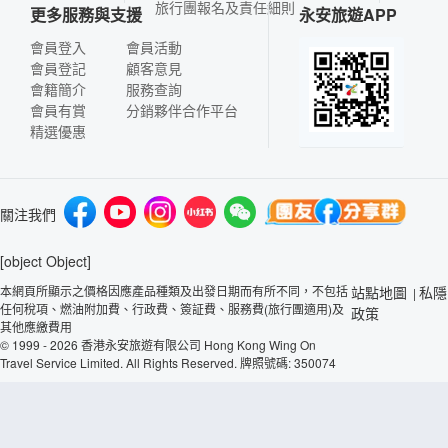
旅行團報名及責任細則
更多服務與支援
永安旅遊APP
會員登入
會員活動
會員登記
顧客意見
會籍簡介
服務查詢
會員有賞
分銷夥伴合作平台
精選優惠
關注我們
[object Object]
本網頁所顯示之價格因應產品種類及出發日期而有所不同，不包括
站點地圖
私隱
|
任何稅項、燃油附加費、行政費、簽証費、服務費(旅行團適用)及
政策
其他應繳費用
© 1999 - 2026 香港永安旅遊有限公司 Hong Kong Wing On
Travel Service Limited. All Rights Reserved. 牌照號碼: 350074