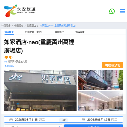
特價酒店
>
中國酒店
>
重慶酒店
>
如家酒店·neo(重慶萬州萬達廣場店)
酒店概览
住客點評（982）
設施簡介
酒店政策
如家酒店·neo(重慶萬州萬達
廣場店)
鴿子溝2號金波大廈
現在就預訂
全部設施>
2026年08月11日
週二
2026年08月12日
週三
1 晚