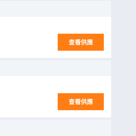
查看供應
查看供應