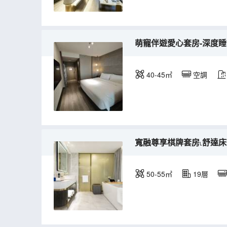
萌寵伴遊愛心套房-深度睡
40-45㎡
空調
寬融尊享棋牌套房˪舒達床
50-55㎡
19層