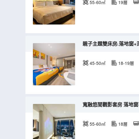
55-60㎡
19層
親子主題雙床房˪落地窗+深
45-50㎡
18-19層
寬融悠閒觀影套房 落地窗+
55-60㎡
18層