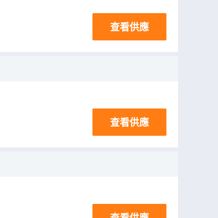
查看供應
查看供應
查看供應