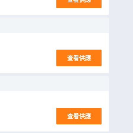
查看供應
查看供應