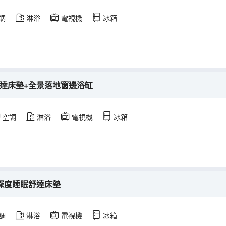
調
淋浴
電視機
冰箱
舒達床墊+全景落地窗邊浴缸
空調
淋浴
電視機
冰箱
深度睡眠舒達床墊
調
淋浴
電視機
冰箱