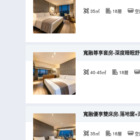
35㎡
18層
空
寬融尊享套房-深度睡眠
40-45㎡
18層
寬融優享雙床房˪落地窗+
35㎡
18層
空