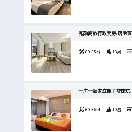
寬融商旅行政套房˪落地窗
60-65㎡
18層
一房一廳家庭親子雙床房˪
60-65㎡
19層