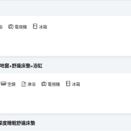
浴
電視機
冰箱
地窗+舒達床墊+浴缸
空調
淋浴
電視機
冰箱
深度睡眠舒達床墊