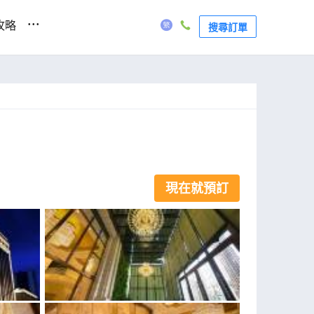
...
攻略
搜尋訂單
現在就預訂