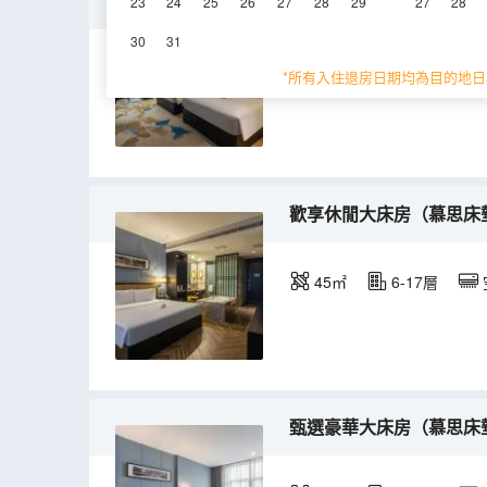
甄選豪華雙床房（慕思床
23
24
25
26
27
28
29
27
28
30
31
40㎡
6-15層
*所有入住退房日期均為目的地日
歡享休閒大床房（慕思床
45㎡
6-17層
甄選豪華大床房（慕思床