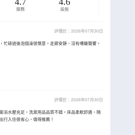
4.7
4.6
服務
設施
評價於：2026年07月30日
，忙碌過後泡個澡很愜意。走廊安靜，沒有嘈雜聲響。
評價於：2026年07月30日
衞浴水壓充足，洗漱用品品質不錯。床品柔軟舒適，隔
出行入住很省心，值得推薦！