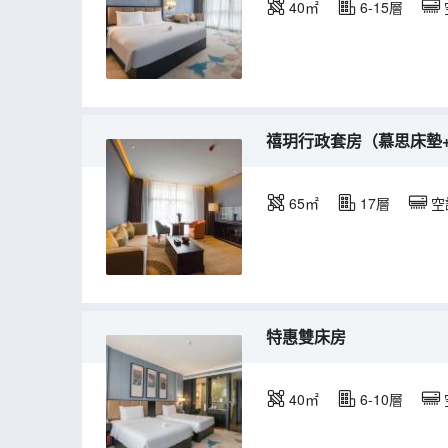
40㎡
6-15層
禧玥行政套房（慕思床墊
65㎡
17層
空
特惠雙床房
40㎡
6-10層