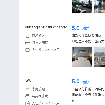
5.0
Huidangjia|xingshijieshanglv|zhangliming
極好
商務旅客
這次入住體驗超滿意！
地理位置不錯，出行方
特惠大床房
入住於2026年06月
5.0
訪客
極好
家庭旅遊
五星滿分推薦，酒店配
烘乾機，免費提供洗衣
特惠大床房
選。
入住於2026年06月