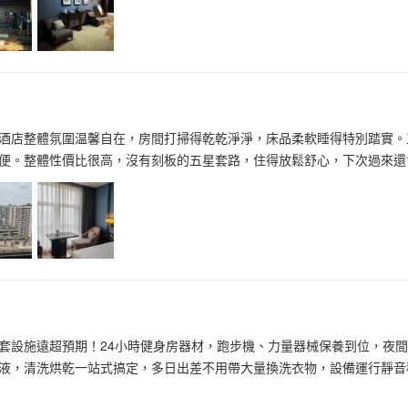
酒店整體氛圍温馨自在，房間打掃得乾乾淨淨，床品柔軟睡得特別踏實。
便。整體性價比很高，沒有刻板的五星套路，住得放鬆舒心，下次過來還
套設施遠超預期！24小時健身房器材，跑步機、力量器械保養到位，夜
液，清洗烘乾一站式搞定，多日出差不用帶大量換洗衣物，設備運行靜音