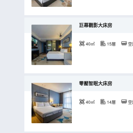
巨幕觀影大床房
40㎡
15層
空
零壓智眠大床房
40㎡
14層
空