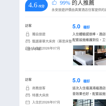
99%
的人推薦
4.6
/5分
永安旅遊評價由真實酒店住客提供的
5.0
訪客
極好
獨自旅遊
入住體驗感很棒，酒店
配套設施維護到位，工
甄選豪華大床房（慕思床墊
入住於2026年07月
+迷你冰箱）
5.0
訪客
極好
商務旅客
這次入住禧滿鴻福酒店
音效果也好，配套設施
特惠大床房
入住於2026年07月