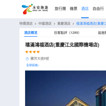
旅行團
機票
酒店
自由行
特價酒店
>
中國酒店
>
重慶酒店
>
禧滿鴻福酒店(重慶
酒店概览
住客點評（1289）
設施
禧滿鴻福酒店(重慶江北國際機場店)
騰芳大道8號
全部設施>