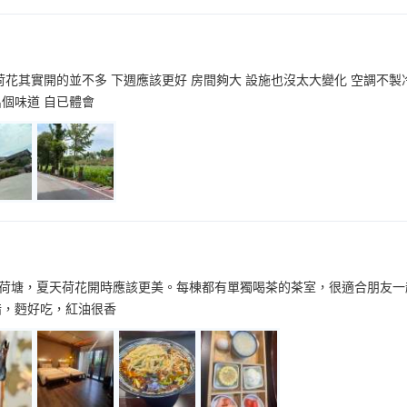
荷花其實開的並不多 下週應該更好 房間夠大 設施也沒太大變化 空調不製
出個味道 自已體會
荷塘，夏天荷花開時應該更美。每棟都有單獨喝茶的茶室，很適合朋友一
錯，麪好吃，紅油很香