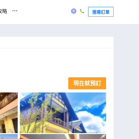
...
攻略
搜尋訂單
現在就預訂