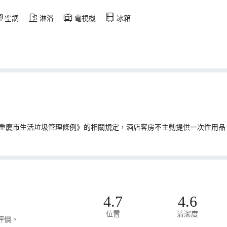
空調
淋浴
電視機
冰箱
重慶市生活垃圾管理條例》的相關規定，酒店客房不主動提供一次性用品
4.7
4.6
位置
清潔度
評價。