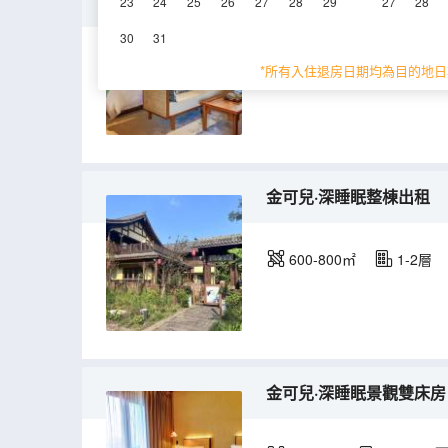
金可兒·深睡眠豪華套房
23
24
25
26
27
28
29
27
28
30
31
40-50㎡
1-2層
*所有入住退房日期均為目的地日
金可兒·深睡眠整棟出租
600-800㎡
1-2層
金可兒·深睡眠景觀雙床房