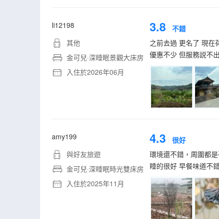
3.8
li12198
不錯
其他
之前去過 更名了 現在
優惠不少 但服務説不
金可兒·深睡眠景觀大床房
入住於2026年06月
4.3
amy199
很好
與好友旅遊
環境還不錯，周圍都是
睡的很好 早餐味道不
金可兒·深睡眠時光雙床房
入住於2025年11月