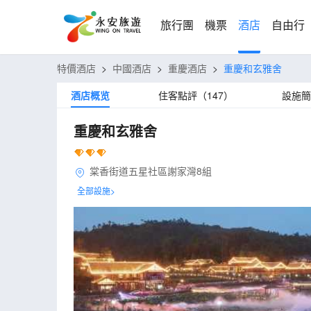
旅行團
機票
酒店
自由行
特價酒店
>
中國酒店
>
重慶酒店
>
重慶和玄雅舍
酒店概览
住客點評（147）
設施簡
重慶和玄雅舍
棠香街道五星社區謝家灣8組
全部設施>