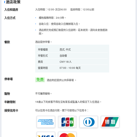
酒店政策
入住和退房
入住時間：12:00-次日06:00 退房時間：12:00以前
入住方式
櫃枱服務時間：24小時。
自助入住：使用自助入住機辦理入住。
酒店將於完成預訂後提供入住說明，若未收到，請向永安旅遊詢
問。
餐飲
酒店提供早餐。
早餐種類
西式, 中式
早餐形式
自助餐
費用
CNY 18/人
營業時間
07:00 - 10:00 每天
停車場
免费
酒店附近提供公共停車場
。
寵物
不可攜帶寵物。
年齡限制
18歲以下的房客不得在沒有家長或監護人的情況下入住酒店。
接受信用卡
可以信用卡在酒店付款，閣下可使用以下信用卡：