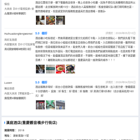
酒店位置很方便，樓下餐廳商店很多，晚上也很多小吃攤，因為不想住在高樓裡的酒店所以
情侶
選這裡，走去解放碑大概15分，酒店前台人員服務很好，態度很親切👍 連打掃阿姨也是，
大床房【55寸電視投屏+安
雖然價格便宜，但是感受到的服務態度遠高於酒店價格，很推👍
心臻凈+城市景觀】
入住於2026年04月
5.0
極好
評價於：2026年05月10日
Huihuadongfengwomei
酒店離小吃街很近，然後旁邊就是北餐文化拍照打卡點。入住前也很貼心，我們説先看下我
與好友旅遊
們預訂房型，兩位前台小姐姐也答應並且很耐心帶我們去看。入住期間也很舒適，雖然附近
內窗雙床房【55寸可投屏電
有裝修，但是噪聲對我來説不大，能安然入睡，前台小姐姐也提前提醒過了而且配了耳塞。
視+深度睡眠+乾濕分離】
入住於2026年05月
退房前我和朋友在外面玩，我打電話給前台，也是是為我們延遲到兩點退房，也是房態不緊
張的情況下哈，能儘量滿足我們的合理要求，不錯喲。最棒的就是地理位置了，樓下就是觀
音橋！！！離輕軌站和公交站都很近！重慶真的是一座熱情的城市！！！
5.0
極好
評價於：2026年04月26日
Luoen
酒店服務非常好，前台小田很熱情，服務態度特別棒，衞生很乾凈，出入很方便，整體還是
獨自旅遊
十分舒適的。 設施：好 衞生：好 環境：好 服務：好 滴滴打車5折券2（合計最高抵用160
內窗大床房【零壓床墊+一
元）:好
鍵投屏+靜謐優選】
入住於2026年04月
漢庭酒店(重慶觀音橋步行街店)
開業時間：
2018
地址：
建新東路11號