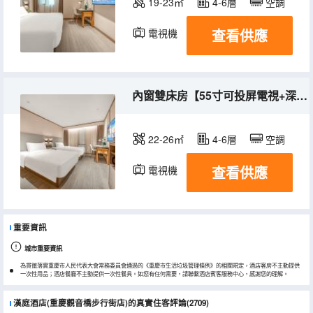
19-23㎡
4-6層
空調
查看供應
電視機
內窗雙床房【55寸可投屏電視+深度睡眠+乾濕分離】
22-26㎡
4-6層
空調
查看供應
電視機
重要資訊
城市重要資訊
為貫徹落實重慶市人民代表大會常務委員會通過的《重慶市生活垃圾管理條例》的相關規定，酒店客房不主動提供
一次性用品；酒店餐廳不主動提供一次性餐具。如您有任何需要，請聯繫酒店賓客服務中心，感謝您的理解。
漢庭酒店(重慶觀音橋步行街店)的真實住客評論(2709)