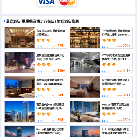
漢庭酒店(重慶觀音橋步行街店)
附近酒店推薦
有間·花坊酒店(重慶觀音橋
千合智選酒店(重慶觀音橋
步行街店)
步行街九街店) (Qianhe
(Youjian·Huafang B&B
Zhixuan Hotel)
Hotel (Guanyinqiao
Pedestrian Street))
225+
274+
HKD
HKD
4.7
/ 5
4.6
/ 5
成黎酒店(重慶觀音橋步行
IOTA約塔電競酒店(重慶觀
街店) (Chengli Hotel
音橋步行街店) (IOTA E-
(Chongqing
sports Hotel
Guanyinqiao
(Chongqing
Pedestrian Street))
Guanyinqiao
126+
341+
HKD
HKD
4.6
/ 5
4.8
/ 5
Pedestrian Street))
嘉奈酒店(重慶觀音橋步行
光致電競酒店(重慶北城天
街店) (SERENE HOTEL)
街觀音橋步行街店)
(Guangzhi E-sports
Hotel (Chongqing
Beichengtianjie
249+
371+
HKD
HKD
4.5
/ 5
4.8
/ 5
Guanyinqiao
Pedestrian Street
觀音橋1號Heyo恒悅華頌
Foliage·觀葉套房酒店(重
Branch))
行政酒店(觀音橋步行街店)
慶觀音橋步行街店)
(Heyo Hengyue
(Foliage Suite Hotel
Huasong Executive
(Chongqing
Hotel (Guanyinqiao
Guanyinqiao
394+
289+
HKD
HKD
4.8
/ 5
4.8
/ 5
Pedestrian Street
Pedestrian Street
Branch), Guanyinqiao
Branch))
Karry•凱瑞觀悅行政酒店
ALLIA阿利亞鉑晶行政套
No.1)
(重慶觀音橋步行街店)
房酒店(重慶觀音橋步行街
(Kerry Guanyue
店) (ALLIA Platinum