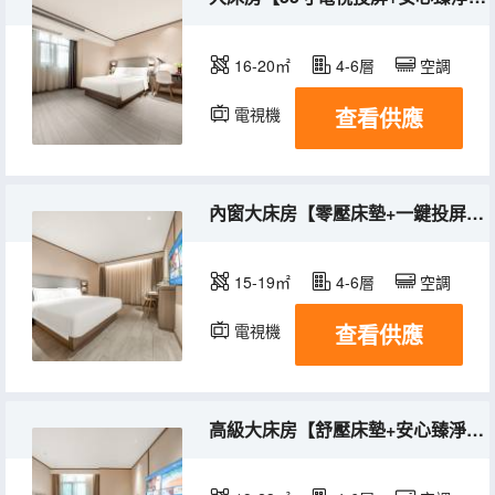
16-20㎡
4-6層
空調
查看供應
電視機
內窗大床房【零壓床墊+一鍵投屏+靜謐優選】
15-19㎡
4-6層
空調
查看供應
電視機
高級大床房【舒壓床墊+安心臻淨+一鍵投屏+城市景觀】