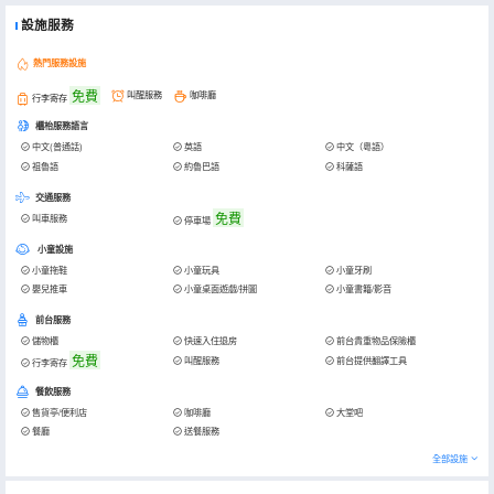
設施服務
熱門服務設施
免費
叫醒服務
咖啡廳
行李寄存
櫃枱服務語言
中文(普通話)
英語
中文（粵語）
祖魯語
約魯巴語
科薩語
交通服務
免費
叫車服務
停車場
小童設施
小童拖鞋
小童玩具
小童牙刷
嬰兒推車
小童桌面遊戲/拼圖
小童書籍/影音
前台服務
儲物櫃
快速入住退房
前台貴重物品保險櫃
免費
叫醒服務
前台提供翻譯工具
行李寄存
餐飲服務
售貨亭/便利店
咖啡廳
大堂吧
餐廳
送餐服務
全部設施