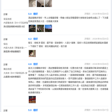
5.0
極好
評價於：2026年06月20日
訪客
酒店服務非常好，早上去餐廳用餐，帶着小朋友用餐還幫忙安裝安全座椅太細心了，下次還
家庭旅遊
回來這家酒店入住，也推薦大家來
內窗雙床房【55寸可投屏電
視+深度睡眠+乾濕分離】
入住於2026年06月
4.2
很好
評價於：2026年06月20日
訪客
衞生：很乾凈 環境：還不錯，挺安靜的，人挺少 服務：挺好👌🏻而且很禮貌想延遲退房溝通
情侶
一下就好了 環境：就在地鐵站附近，很方便
內窗大床房【零壓床墊+一
鍵投屏+靜謐優選】
入住於2026年06月
4.8
很好
評價於：2026年05月28日
訪客
這次入住體驗非常好，酒店整體環境乾淨舒適，位置也很方便，但最讓我印象深刻的還是工
獨自旅遊
作人員的服務態度。 我在入住期間不小心遺失了自己的物品，原本已經做好找不回來的心
大床房【55寸電視投屏+安
理準備了，但酒店工作人員非常耐心和負責，一直積極幫我聯繫、尋找，還不斷跟進進展。
心臻凈+城市景觀】
入住於2026年05月
能夠明顯感覺到他們是真的在認真幫助客人，而不是敷衍處理。 整個過程中工作人員都非
常熱心、禮貌，也讓我在異地旅行時感受到一種被照顧的安心感。最後順利找回物品的時候
真的特別感動。 非常感謝酒店每一位幫助過我的工作人員，也因為這次經歷，讓我對這家
酒店留下了特別好的印象。以後如果還有機會來到這裏，我一定會再次選擇入住，也會推薦
給身邊的朋友。
5.0
極好
評價於：2026年05月27日
訪客