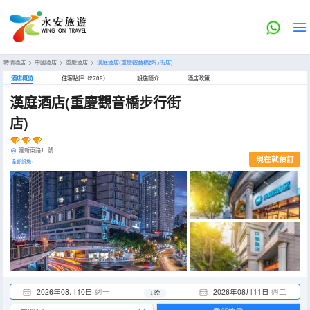
特價酒店
>
中國酒店
>
重慶酒店
>
漢庭酒店(重慶觀音橋步行街店)
酒店概览
住客點評（2709）
設施簡介
酒店政策
漢庭酒店(重慶觀音橋步行街
店)
建新東路11號
現在就預訂
全部設施>
2026年08月10日
週一
2026年08月11日
週二
1 晚