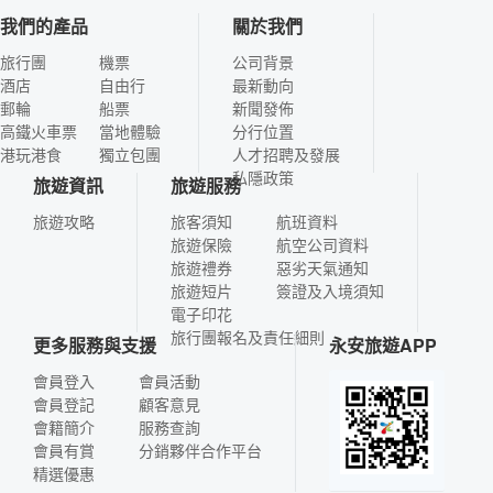
我們的產品
關於我們
旅行團
機票
公司背景
酒店
自由行
最新動向
郵輪
船票
新聞發佈
高鐵火車票
當地體驗
分行位置
港玩港食
獨立包團
人才招聘及發展
私隱政策
旅遊資訊
旅遊服務
旅遊攻略
旅客須知
航班資料
旅遊保險
航空公司資料
旅遊禮券
惡劣天氣通知
旅遊短片
簽證及入境須知
電子印花
旅行團報名及責任細則
更多服務與支援
永安旅遊APP
會員登入
會員活動
會員登記
顧客意見
會籍簡介
服務查詢
會員有賞
分銷夥伴合作平台
精選優惠