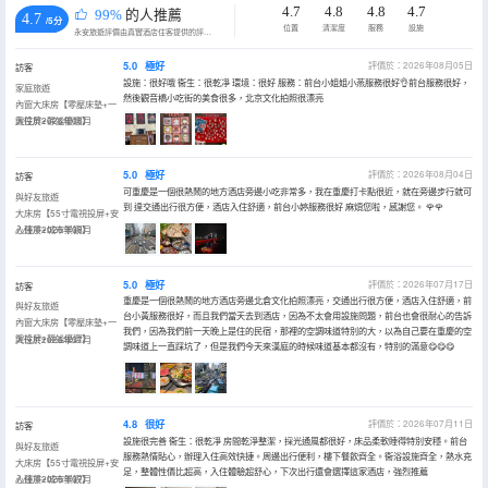
4.7
4.8
4.8
4.7
99%
的人推薦
4.7
/5分
位置
清潔度
服務
設施
永安旅遊評價由真實酒店住客提供的評價。
5.0
極好
評價於：2026年08月05日
訪客
設施：很好哦 衞生：很乾凈 環境：很好 服務：前台小姐姐小燕服務很好👌前台服務很好，
家庭旅遊
然後觀音橋小吃街的美食很多，北京文化拍照很漂亮
內窗大床房【零壓床墊+一
鍵投屏+靜謐優選】
入住於2026年08月
5.0
極好
評價於：2026年08月04日
訪客
可重慶是一個很熱鬧的地方酒店旁邊小吃非常多，我在重慶打卡點很近，就在旁邊步行就可
與好友旅遊
到 達交通出行很方便，酒店入住舒適，前台小婷服務很好 麻煩您啦，感謝您。 🌹🌹
大床房【55寸電視投屏+安
心臻凈+城市景觀】
入住於2026年08月
5.0
極好
評價於：2026年07月17日
訪客
重慶是一個很熱鬧的地方酒店旁邊北倉文化拍照漂亮，交通出行很方便，酒店入住舒適，前
與好友旅遊
台小黃服務很好，而且我們當天去到酒店，因為不太會用設施問題，前台也會很耐心的告訴
內窗大床房【零壓床墊+一
我們，因為我們前一天晚上是住的民宿，那裡的空調味道特別的大，以為自己要在重慶的空
鍵投屏+靜謐優選】
入住於2026年07月
調味道上一直踩坑了，但是我們今天來漢庭的時候味道基本都沒有，特別的滿意😋😋😋
4.8
很好
評價於：2026年07月11日
訪客
設施很完善 衞生：很乾凈 房間乾淨整潔，採光通風都很好，床品柔軟睡得特別安穩。前台
與好友旅遊
服務熱情貼心，辦理入住高效快捷。周邊出行便利，樓下餐飲齊全。衞浴設施齊全，熱水充
大床房【55寸電視投屏+安
足，整體性價比超高，入住體驗超舒心，下次出行還會選擇這家酒店，強烈推薦
心臻凈+城市景觀】
入住於2026年07月