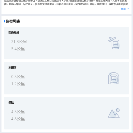
漢庭酒店重慶觀音橋步行街店，雄踞江北核心商圈腹地，步行3分鐘即達觀音橋步行街，毗鄰北城天街、九街等潮流地
標，吃喝玩樂購一站式盡享。多條公交線路環繞，輕鬆直達洪崖洞、解放碑等網紅景點，是商旅出行與城市漫遊的優選
之選。 店內延續漢庭簡約舒適的設計風格，客房配備恒温恒壓熱水系統與免費高速WiFi，部分房型可俯瞰商圈繁華夜
展開
景。升級配置的智能馬桶、高清投屏電視，讓旅途休憩更具品質感。酒店打造的“一城一味”自助早餐，除了中西式經典
餐品，還特別增設重慶小面、米線等本地特色風味，喚醒你的味蕾活力。 24小時自助服務區提供自助入住機、行李寄存
櫃與洗衣房，華小二機器人隨叫隨到，實現無接觸送物服務。大堂特設休閒會客區，免費供應茶飲咖啡，滿足臨時辦公
住宿周邊
與會客需求。無論你是穿梭於商圈的商務人士，還是打卡山城的遊客，漢庭酒店重慶觀音橋步行街店都以貼心便捷的服
務，為你打造温馨舒適的旅途驛站。
交通樞紐
21.8公里
5.4公里
地鐵站
0.3公里
1.2公里
景點
4.3公里
4.8公里