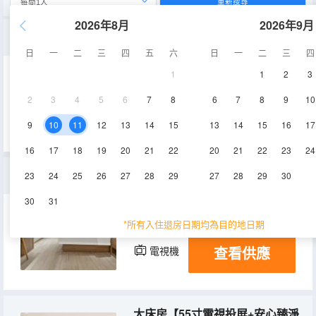
重新搜尋
2026年8月
2026年9月
高級雙床房【一鍵投屏+安心臻淨+乾濕分離+城市景觀】
日
一
二
三
四
五
六
日
一
二
三
四
1
1
2
3
21-23㎡
4-6層
空調
2
3
4
5
6
7
8
6
7
8
9
10
查看供應
電視機
9
10
11
12
13
14
15
13
14
15
16
17
16
17
18
19
20
21
22
20
21
22
23
24
大床房A
23
24
25
26
27
28
29
27
28
29
30
30
31
16㎡
5-6層
空調
*所有入住退房日期均為目的地日期
查看供應
電視機
大床房【55寸電視投屏+安心臻淨+城市景觀】