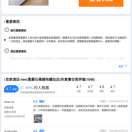
重要資訊
城市重要資訊
為貫徹落實重慶市人民代表大會常務委員會通過的《重慶市生活垃圾管理條例》的相關規定，酒店客房不主動提供
一次性用品；酒店餐廳不主動提供一次性餐具。如您有任何需要，請聯繫酒店賓客服務中心，感謝您的理解。
酒店重要資訊
1.攜寵物入住必須提前一天與酒店聯繫預約 2.必須攜帶寵物相關疫苗證明辦理入住。3.大型犬（15KG以上，身高
50cm以上）不提供入住。4.因寵物損壞酒店設施照價賠償。
展開
兒童入住必須提供身份證/戶口本/出生證明。
如家酒店·neo(重慶石橋鋪地鐵站店)的真實住客評論(1046)
4.7
4.7
4.8
4.7
99%
的人推薦
4.7
/5分
位置
清潔度
服務
設施
永安旅遊評價由真實酒店住客提供的評價。
5.0
極好
評價於：2026年08月07日
RoseLeo
出行首選這家店，交通便利去哪都省事。房間衞生無可挑剔，整潔又舒適。前台人員態度超
商務旅客
好，行李寄存服務很省心。早餐豐盛可口，自助洗衣房設施齊全，整體特別滿意。
商務大床房
入住於2026年08月
5.0
極好
評價於：2026年08月03日
YunfengWH