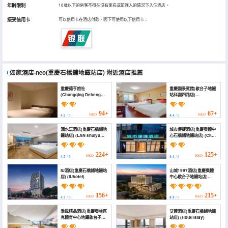
年齡限制
18歲以下的房客不得在沒有家長或監護人的情況下入住酒店。
接受信用卡
可以信用卡在酒店付款，閣下可使用以下信用卡：
如家酒店·neo(重慶石橋鋪地鐵站店)
附近酒店推薦
重慶德亨旅社
重慶園景賓館(歇台子地鐵
(Chongqing Deheng
站科園四路店)
Hotel)
(Chongqing Yuanjing
Hotel (Xietaizi Metro
Station Keyuan 4th
94+
67+
HKD
HKD
4.2
/ 5
4.4
/ 5
Road Branch))
瀾水沄酒店(重慶石橋鋪地
城市便捷酒店(重慶奧體中
鐵站店) (LAN shuiyu
心石橋鋪地鐵站店) (City
hotel(Chongqing
Hotel (Chongqing
Shiqiaopu subway
Olympic Sports Center
station store))
Shiqiao Pu Subway
224+
125+
HKD
HKD
4.7
/ 5
4.4
/ 5
Station))
IU酒店(重慶石橋鋪地鐵站
山城1997酒店(重慶奧體
店) (IUhotel)
中心歇台子地鐵站店)
(Shancheng 1997 Hotel
(Chongqing Olympic
Sports Center
156+
215+
HKD
HKD
4.7
/ 5
4.9
/ 5
Shiqiaopu Metro Station
Branch))
季風精品酒店(重慶奧林匹
艾萊酒店(重慶石橋鋪地鐵
克體育中心地鐵歇台子店)
站店) (Hotel Islay)
(Monsoon Boutique