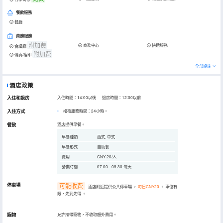
餐飲服務
餐廳
商務服務
附加费
商務中心
快遞服務
會議廳
附加费
傳真/複印
全部設施
酒店政策
入住和退房
入住時間：14:00以後 退房時間：12:00以前
入住方式
櫃枱服務時間：24小時。
餐飲
酒店提供早餐。
早餐種類
西式, 中式
早餐形式
自助餐
費用
CNY 20/人
營業時間
07:00 - 09:30 每天
停車場
可能收费
酒店附近提供公共停車場
，
每日CNY20
。
車位有
限，先到先得
。
寵物
允許攜帶寵物，不收取額外費用。