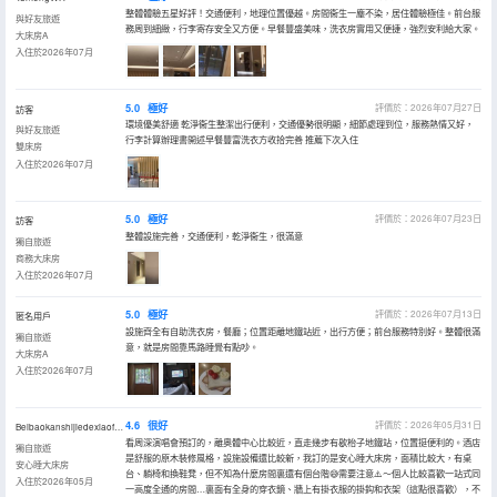
整體體驗五星好評！交通便利，地理位置優越。房間衞生一塵不染，居住體驗極佳。前台服
與好友旅遊
務周到細緻，行李寄存安全又方便。早餐豐盛美味，洗衣房實用又便捷，強烈安利給大家。
大床房A
入住於2026年07月
5.0
極好
評價於：2026年07月27日
訪客
環境優美舒適 乾淨衞生整潔出行便利，交通優勢很明顯，細節處理到位，服務熱情又好，
與好友旅遊
行李計算辦理書開述早餐豐富洗衣方收拾完善 推薦下次入住
雙床房
入住於2026年07月
5.0
極好
評價於：2026年07月23日
訪客
整體設施完善，交通便利，乾淨衞生，很滿意
獨自旅遊
商務大床房
入住於2026年07月
5.0
極好
評價於：2026年07月13日
匿名用戶
設施齊全有自助洗衣房，餐廳；位置距離地鐵站近，出行方便；前台服務特別好。整體很滿
獨自旅遊
意，就是房間靠馬路睡覺有點吵。
大床房A
入住於2026年07月
4.6
很好
評價於：2026年05月31日
Beibaokanshijiedexiaofeng
看周深演唱會預訂的，離奧體中心比較近，直走幾步有歇枱子地鐵站，位置挺便利的。酒店
獨自旅遊
是舒服的原木裝修風格，設施設備還比較新，我訂的是安心睡大床房，面積比較大，有桌
安心睡大床房
台、躺椅和換鞋凳，但不知為什麼房間裏還有個台階😅需要注意⚠️～個人比較喜歡一站式同
入住於2026年05月
一高度全通的房間…裏面有全身的穿衣鏡、牆上有掛衣服的掛鈎和衣架（這點很喜歡），不