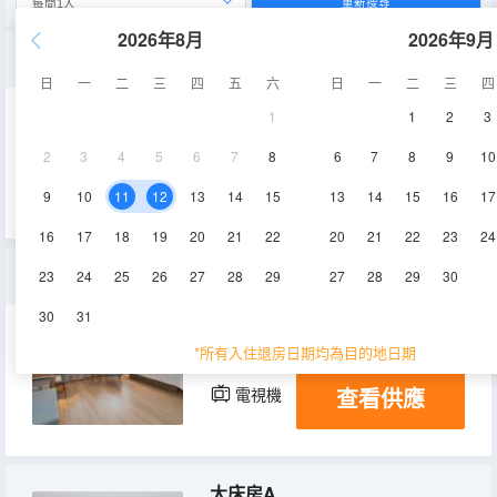
重新搜尋
2026年8月
2026年9月
高級雙床房
日
一
二
三
四
五
六
日
一
二
三
四
1
1
2
3
20-28㎡
4-10層
空調
2
3
4
5
6
7
8
6
7
8
9
10
查看供應
電視機
9
10
11
12
13
14
15
13
14
15
16
17
16
17
18
19
20
21
22
20
21
22
23
24
高級大床房
23
24
25
26
27
28
29
27
28
29
30
30
31
20-25㎡
3-10層
空調
*所有入住退房日期均為目的地日期
查看供應
電視機
大床房A