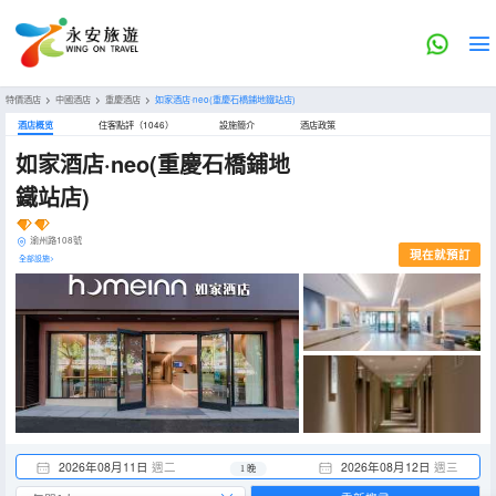
特價酒店
>
中國酒店
>
重慶酒店
>
如家酒店·neo(重慶石橋鋪地鐵站店)
酒店概览
住客點評（1046）
設施簡介
酒店政策
如家酒店·neo(重慶石橋鋪地
鐵站店)
渝州路108號
現在就預訂
全部設施>
2026年08月11日
週二
2026年08月12日
週三
1 晚