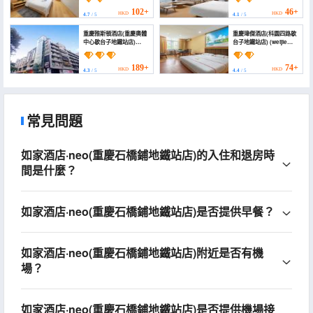
Hotel (Chongqing
Olympic Sports Center
102+
46+
HKD
HKD
4.7
/ 5
4.1
/ 5
Subway Xietaizi))
重慶雅斯頓酒店(重慶奧體
重慶瑋傑酒店(科園四路歇
中心歇台子地鐵站店)
台子地鐵站店) (weijie
(yasidun Hotel)
Hotel)
189+
74+
HKD
HKD
4.3
/ 5
4.4
/ 5
常見問題
如家酒店·neo(重慶石橋鋪地鐵站店)的入住和退房時
間是什麼？
如家酒店·neo(重慶石橋鋪地鐵站店)是否提供早餐？
如家酒店·neo(重慶石橋鋪地鐵站店)附近是否有機
場？
如家酒店·neo(重慶石橋鋪地鐵站店)是否提供機場接