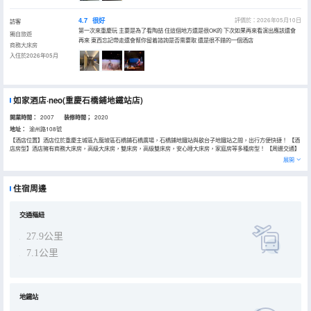
4.7
很好
評價於：2026年05月10日
訪客
第一次來重慶玩 主要是為了看陶喆 住這個地方還是很OK的 下次如果再來看演出應該還會
獨自旅遊
再來 東西忘記帶走還會幫你留着諮詢是否需要取 還是很不錯的一個酒店
商務大床房
入住於2026年05月
如家酒店·neo(重慶石橋鋪地鐵站店)
開業時間：
2007
装修時間；
2020
地址：
渝州路108號
【酒店位置】酒店位於重慶主城區九龍坡區石橋鋪石橋廣場，石橋鋪地鐵站與歇台子地鐵站之間，出行方便快捷！ 【酒
店房型】酒店擁有商務大床房，高級大床房，雙床房，高級雙床房，安心睡大床房，家庭房等多種房型！ 【周邊交通】
酒店毗鄰重慶展覽中心，重慶奧體中心，陳家坪長途汽車站：距離黨校步行5分鐘，奧體中心步行20分鐘，重慶建工技
展開
校步行15分鐘。 【周邊景點】渝高公園，景區磁器口、解放碑、洪崖洞、朝天門碼頭來福士廣場僅需20分鐘左右，交
通出行非常方便！ 【周邊美食】石橋廣場附近。南方花園世紀特色夜市。滿足您的重慶之行！ 【商務休閒】洗衣房配備
智能洗衣機，烘乾機。商務區配備24小時中央空調，茶水！酒店還配備早餐廳，餐廳擁有多款早餐菜品。能滿足不同客
住宿周邊
戶口味！是您商務、旅遊的理想下榻之處！
交通樞紐
27.9公里
7.1公里
地鐵站