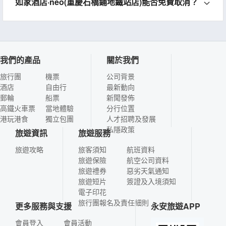
如家酒店·neo(重慶石橋鋪地鐵站店)能否免費取消？
我們的產品
關於我們
旅行團
機票
公司背景
酒店
自由行
最新動向
郵輪
船票
新聞發佈
高鐵火車票
當地體驗
分行位置
港玩港食
獨立包團
人才招聘及發展
私隱政策
旅遊資訊
旅遊服務
旅遊攻略
旅客須知
航班資料
旅遊保險
航空公司資料
旅遊禮券
惡劣天氣通知
旅遊短片
簽證及入境須知
電子印花
旅行團報名及責任細則
更多服務與支援
永安旅遊APP
會員登入
會員活動