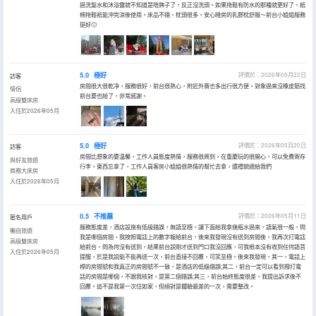
過洗髮水和沐浴露就不知道是啥牌子了，反正沒洗頭。如果拖鞋有防水的那種就更好了，紙
棉拖鞋衹能沖完涼後使用。床品不錯，枕頭很多，安心睡房的乳膠枕舒服～前台小姐姐服務
挺好🙂
5.0
極好
評價於：2026年05月22日
訪客
房間很大很乾凈，服務很好，前台很熱心，附近外賣也多出行很方便。對象過來沒橡皮筋找
情侶
前台要也給了，非常感謝。
高級雙床房
入住於2026年05月
5.0
極好
評價於：2026年05月20日
訪客
房間比想象的要温馨，工作人員態度熱情，服務很周到，在重慶玩的很開心，可以免費寄存
與好友旅遊
行李，東西忘拿了，工作人員客房小姐姐很熱情的幫忙去拿，還禮貌遞給我們
商務大床房
入住於2026年05月
0.5
不推薦
評價於：2026年05月11日
匿名用戶
服務態度差，酒店設施有低級錯誤，無語至極。讓下面給我拿幾瓶水過來，語氣很一般，問
獨自旅遊
我是哪個房間，我按照電話上的數字報給前台，後來我發現沒有送到房間後，我再次打電話
高級雙床房
給前台，問為何沒有送到，結果前台説剛才送到門口我沒回應，可我根本沒有收到任何語音
入住於2026年05月
提醒，於是我説能不能再送一次，前台直接不回覆，可笑至極。後來我發現，其一，電話上
標的房間號和我真正的房間號不一致，是酒店的低級錯誤;其二，前台一定可以看到撥打電
話的房間是哪個，不跟我核對，是第二個錯誤;其三，前台始終態度很差，我提出訴求後不
回覆。這不是我第一次住如家，但絕對是體驗最差的一次，需要整改。