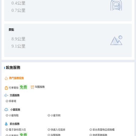
0.4公里
0.7公里
景點
8.9公里
9.1公里
設施服務
熱門服務設施
免費
叫醒服務
行李寄存
交通服務
停車場
小童設施
小童拖鞋
小童牙刷
前台服務
電子身份證入住
快速入住退房
前台貴重物品保險櫃
免費
叫醒服務
旅遊票務服務
行李寄存