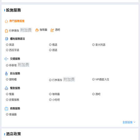
設施服務
熱門服務設施
附加费
咖啡廳
酒吧
行李寄存
櫃枱服務語言
英語
俄語
意大利語
西班牙語
德語
交通服務
附加费
停車場
前台服務
附加费
儲物櫃
VIP通道入住
行李寄存
餐飲服務
餐廳
咖啡廳
酒吧
送餐服務
小吃吧
商務服務
會議廳
全部設施
酒店政策