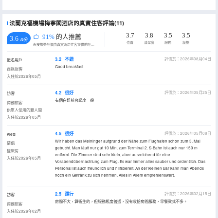
法蘭克福機場梅寧閣酒店的真實住客評論(11)
3.7
3.8
3.5
3.5
91%
的人推薦
3.6
/5分
位置
清潔度
服務
設施
永安旅遊評價由真實酒店住客提供的評價。
3.2
不錯
評價於：2026年08月04日
匿名用戶
Good breakfast
商務旅客
入住於2026年05月
4.2
很好
評價於：2026年05月25日
訪客
有個白妞前台態度一般
商務旅客
供單人使用的雙人間
入住於2026年05月
4.5
很好
評價於：2026年05月08日
Kletti
Wir haben das Meininger aufgrund der Nähe zum Flughafen schon zum 3. Mal
情侶
gebucht. Man läuft nur gut 10 Min. zum Terminal 2. S-Bahn ist auch nur 150 m
雙床房
entfernt. Die Zimmer sind sehr klein, aber ausreichend für eine
入住於2026年05月
Vorabendübernachtung zum Flug. Es war immer alles sauber und ordentlich. Das
Personal ist auch freundlich und hilfsbereit. An der kleinen Bar kann man Abends
noch ein Getränk zu sich nehmen. Alles in Allem empfehlenswert.
2.5
還行
評價於：2026年02月15日
訪客
房間不大，算衞生的，但服務態度普通，沒有收拾房間服務，早餐款式不多。
商務旅客
入住於2026年02月