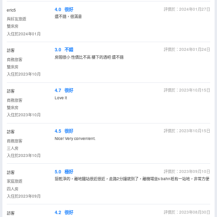
4.0
很好
評價於：2024年01月27日
eric5
還不錯，很滿意
與好友旅遊
雙床房
入住於2024年01月
3.0
不錯
評價於：2024年01月24日
訪客
房間很小 性價比不高 樓下的酒吧 還不錯
商務旅客
雙床房
入住於2023年10月
4.7
很好
評價於：2023年10月15日
訪客
Love it
商務旅客
雙床房
入住於2023年10月
4.5
很好
評價於：2023年10月15日
訪客
Nice! Very convenient.
商務旅客
三人房
入住於2023年10月
5.0
極好
評價於：2023年09月10日
訪客
挺乾淨的，離地鐵站很近很近，走路2分鐘就到了，離機場坐s bahn衹有一站地，非常方便
家庭旅遊
四人房
入住於2023年09月
4.2
很好
評價於：2023年08月30日
訪客