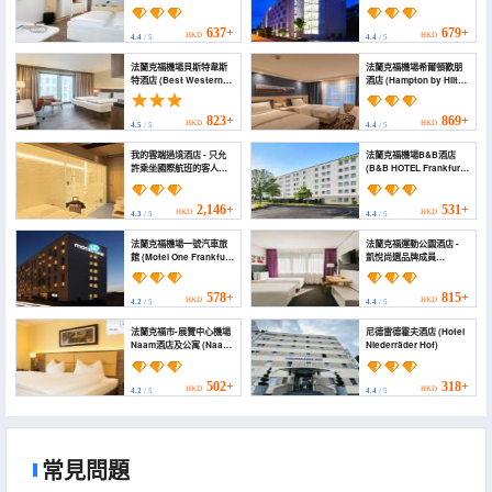
Frankfurt Airport)
Frankfurt Airport)
637+
679+
HKD
HKD
4.4
/ 5
4.4
/ 5
法蘭克福機場貝斯特韋斯
法蘭克福機場希爾頓歡朋
特酒店 (Best Western
酒店 (Hampton by Hilton
Hotel Airport Frankfurt)
Frankfurt Airport)
823+
869+
HKD
HKD
4.5
/ 5
4.4
/ 5
我的雲端過境酒店 - 只允
法蘭克福機場B&B酒店
許乘坐國際航班的客人入
(B&B HOTEL Frankfurt-
住！ (MY Cloud Transit
Airport)
Hotel - Guests with
International Flight
2,146+
531+
HKD
HKD
4.3
/ 5
4.4
/ 5
Only!)
法蘭克福機場一號汽車旅
法蘭克福運動公園酒店 -
館 (Motel One Frankfurt
凱悅尚選品牌成員
Airport)
(Lindner Hotel
Frankfurt Sportpark)
578+
815+
HKD
HKD
4.2
/ 5
4.4
/ 5
法蘭克福市-展覽中心機場
尼德雷德霍夫酒店 (Hotel
Naam酒店及公寓 (Naam
Niederräder Hof)
Hotel & Apartments
Frankfurt City-Messe
Airport)
502+
318+
HKD
HKD
4.2
/ 5
4.4
/ 5
常見問題