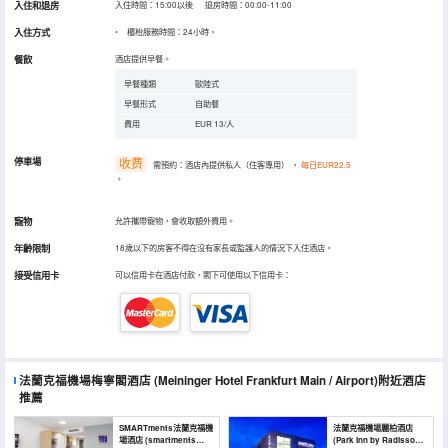
入住和退房
入住時間：15:00以後 退房時間：00:00-11:00
入住方式
櫃枱服務時間：24小時。
餐飲
酒店提供早餐。
早餐種類
歐陸式
早餐形式
自助餐
費用
EUR 13/人
停車場
收费
需預約：酒店內提供私人（住客專用）
，
每日EUR22.5
。
寵物
允許攜帶寵物，會收取額外費用。
年齡限制
18歲以下的房客不得在沒有家長或監護人的情況下入住酒店。
接受信用卡
可以信用卡在酒店付款，閣下可使用以下信用卡：
法蘭克福機場梅寧閣酒店
(Meininger Hotel Frankfurt Main / Airport)
附近酒店
推薦
SMARTments法蘭克福機
法蘭克福機場麗柏酒店
場酒店 (smartments
(Park Inn by Radisson