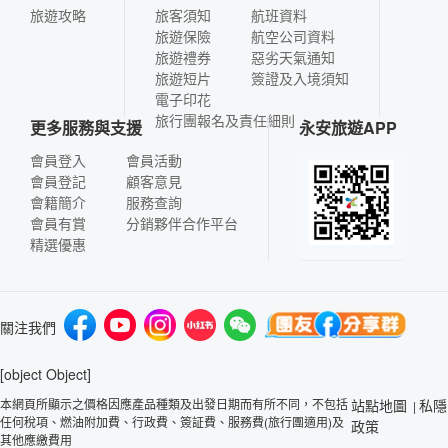
旅遊攻略
旅客須知
航班資料
旅遊保險
航空公司資料
旅遊禮券
惡劣天氣通知
旅遊短片
簽證及入境須知
電子印花
旅行團報名及責任細則
更多服務與支援
永安旅遊APP
會員登入
會員活動
會員登記
顧客意見
會籍簡介
服務查詢
會員有賞
分銷夥伴合作平台
精選優惠
關注我們
[object Object]
本網頁所顯示之價格因應產品種類及出發日期而有所不同，不包括
站點地圖
私隱
|
任何稅項、燃油附加費、行政費、簽証費、服務費(旅行團適用)及
政策
其他應繳費用