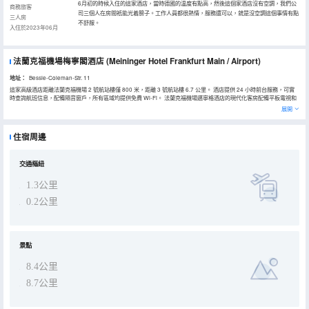
6月初的時候入住的這家酒店，當時德國的温度有點高，然後這個家酒店沒有空調，我們公
商務旅客
司三個人在房間衹能光着膀子。工作人員都很熱情，服務還可以，就是沒空調這個事情有點
三人房
不舒服。
入住於2023年06月
法蘭克福機場梅寧閣酒店
(Meininger Hotel Frankfurt Main / Airport)
地址：
Bessie-Coleman-Str. 11
這家高級酒店距離法蘭克福機場 2 號航站樓僅 800 米，距離 3 號航站樓 6.7 公里。 酒店提供 24 小時前台服務，可實
時查詢航班信息，配備隔音窗戶，所有區域均提供免費 Wi-Fi。 法蘭克福機場邁寧格酒店的現代化客房配備平板電視和
iPod 基座。 私人浴室裏配有吹風機。 酒店距離法蘭克福機場火車站 1.5 公里，距離法蘭克福市中心 15 分鐘車程。 距
展開
離酒店400米的地鐵門戶花園站
住宿周邊
交通樞紐
1.3公里
0.2公里
景點
8.4公里
8.7公里