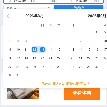
2026年08月12日
週三
2026年08月13日
週四
1 晚
重新搜尋
2026年8月
2026年9月
供單人使用的雙人間
日
一
二
三
四
五
六
日
一
二
三
四
1
1
2
3
12㎡
淋浴
2
3
4
5
6
7
8
6
7
8
9
10
查看供應
9
10
11
12
13
14
15
13
14
15
16
17
16
17
18
19
20
21
22
20
21
22
23
24
雙床房
23
24
25
26
27
28
29
27
28
29
30
30
31
12㎡
淋浴
*所有入住退房日期均為目的地日期
查看供應