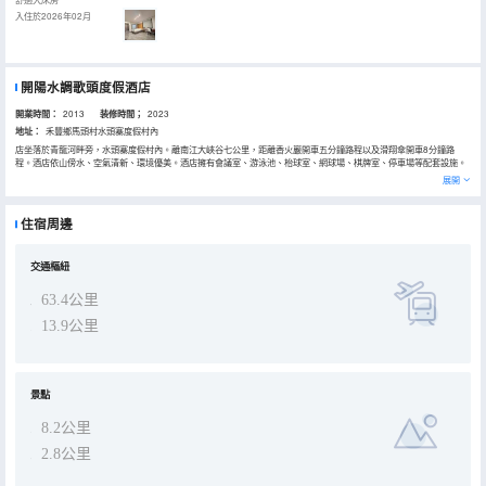
入住於2026年02月
開陽水調歌頭度假酒店
開業時間：
2013
装修時間；
2023
地址：
禾豐鄉馬頭村水頭寨度假村內
店坐落於青龍河畔旁，水頭寨度假村內。離南江大峽谷七公里，距離香火巖開車五分鐘路程以及滑翔傘開車8分鐘路
程。酒店依山傍水、空氣清新、環境優美。酒店擁有會議室、游泳池、枱球室、網球場、棋牌室、停車場等配套設施。
酒店共三層樓，一樓大廳為休息區，二、三樓為客房。酒店房間開間大，通風采光好。客房的床、櫃子、茶機、座椅等
展開
全部採用藤編傢俱，低碳環保。
住宿周邊
交通樞紐
63.4公里
13.9公里
景點
8.2公里
2.8公里