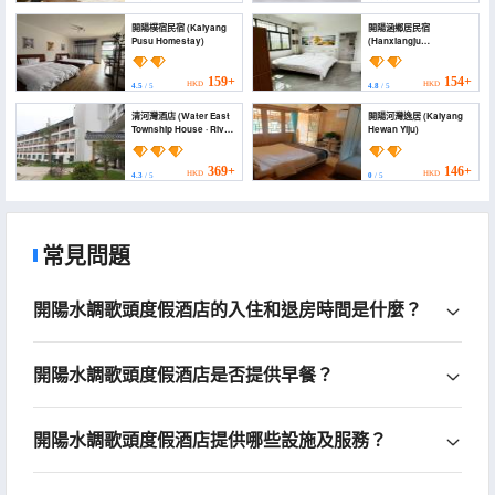
開陽樸宿民宿 (Kaiyang
開陽涵鄉居民宿
Pusu Homestay)
(Hanxiangju
Guesthouse in Kaiyang
County)
159+
154+
HKD
HKD
4.5
/ 5
4.8
/ 5
清河灣酒店 (Water East
開陽河灣逸居 (Kaiyang
Township House · River
Hewan Yiju)
Bay Manor)
369+
146+
HKD
HKD
4.3
/ 5
0
/ 5
常見問題
開陽水調歌頭度假酒店的入住和退房時間是什麼？
開陽水調歌頭度假酒店是否提供早餐？
開陽水調歌頭度假酒店提供哪些設施及服務？