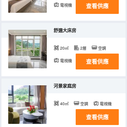
查看供應
電視機
舒適大床房
20㎡
2層
空調
查看供應
電視機
河景家庭房
40㎡
空調
電視機
查看供應