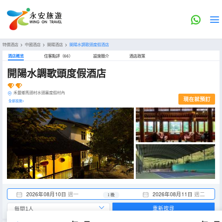
特價酒店
>
中國酒店
>
開陽酒店
>
開陽水調歌頭度假酒店
酒店概览
住客點評（66）
設施簡介
酒店政策
開陽水調歌頭度假酒店
禾豐鄉馬頭村水頭寨度假村內
現在就預訂
全部設施>
2026年08月10日
週一
2026年08月11日
週二
1 晚
重新搜尋