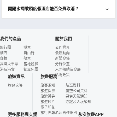
開陽水調歌頭度假酒店能否免費取消？
我們的產品
關於我們
旅行團
機票
公司背景
酒店
自由行
最新動向
郵輪
船票
新聞發佈
高鐵火車票
當地體驗
分行位置
港玩港食
獨立包團
人才招聘及發展
私隱政策
旅遊資訊
旅遊服務
旅遊攻略
旅客須知
航班資料
旅遊保險
航空公司資料
旅遊禮券
惡劣天氣通知
旅遊短片
簽證及入境須知
電子印花
旅行團報名及責任細則
更多服務與支援
永安旅遊APP