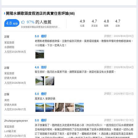
開陽水調歌頭度假酒店的真實住客評論(66)
4.9
4.7
4.8
4.7
97%
的人推薦
4.8
/5分
位置
清潔度
服務
設施
永安旅遊評價由真實酒店住客提供的評價。
5.0
極好
評價於：2026年08月05日
訪客
老闆和老闆娘都很熱情，主動升級到河景房，風景環境優美，晚餐和早餐的食物都很美味，
家庭旅遊
十分推薦，下次一定再入住！
水調標間
入住於2026年08月
4.6
很好
評價於：2026年08月04日
訪客
衞生很好，臨河近水風景不錯，適閤家庭親子游。就是吃飯沒有太多選擇。
家庭旅遊
舒適大床房
入住於2026年08月
5.0
極好
評價於：2026年07月31日
訪客
風景宜人 安靜舒適
其他
舒適大床房
入住於2026年07月
5.0
極好
評價於：2026年07月19日
Zhuitaiyangdeyeren
孩子放暑假了，臨時週五決定週末帶長者小孩（共計四大四小）一起找個主打玩水順便燒烤
家庭旅遊
且有綠蔭的場地，偷懶且趕時間找了豆包諮詢推薦了這家水調歌頭酒店，抱着試一試的心態
Loft親子房
訂了兩間親子房感受了兩天，超乎想象了，體驗感非常棒：1.酒店邊上就是寬而淺且清澈的
入住於2026年07月
河道（水深約70至80釐米），小學一年級孩子也可以單獨下水，河邊就是酒店的燒烤廊