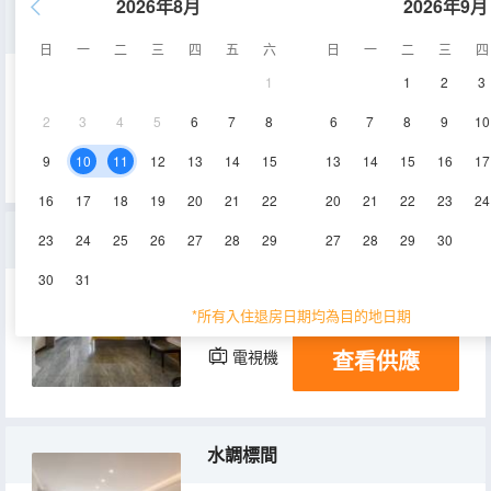
2026年8月
2026年9月
星空家庭豪華套房
日
一
二
三
四
五
六
日
一
二
三
四
1
1
2
3
50㎡
3層
空調
2
3
4
5
6
7
8
6
7
8
9
10
查看供應
電視機
9
10
11
12
13
14
15
13
14
15
16
17
16
17
18
19
20
21
22
20
21
22
23
24
Loft親子房
23
24
25
26
27
28
29
27
28
29
30
30
31
60㎡
2層
空調
*所有入住退房日期均為目的地日期
查看供應
電視機
水調標間