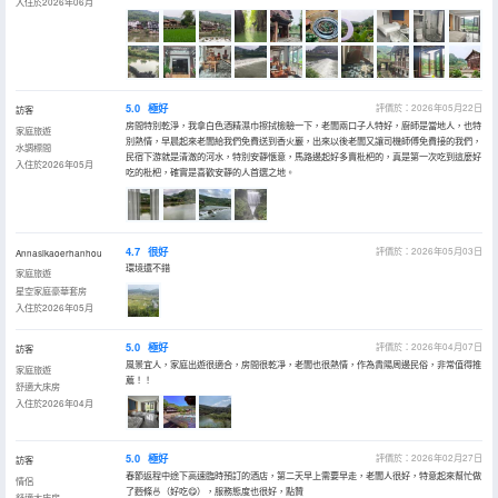
入住於2026年06月
5.0
極好
評價於：2026年05月22日
訪客
房間特別乾淨，我拿白色酒精濕巾擦拭檢驗一下，老闆兩口子人特好，廚師是當地人，也特
家庭旅遊
別熱情，早晨起來老闆給我們免費送到香火巖，出來以後老闆又讓司機師傅免費接的我們，
水調標間
民宿下游就是清澈的河水，特別安靜愜意，馬路邊起好多賣枇杷的，真是第一次吃到這麼好
入住於2026年05月
吃的枇杷，確實是喜歡安靜的人首選之地。
4.7
很好
評價於：2026年05月03日
Annasikaoerhanhou
環境還不錯
家庭旅遊
星空家庭豪華套房
入住於2026年05月
5.0
極好
評價於：2026年04月07日
訪客
風景宜人，家庭出遊很適合，房間很乾凈，老闆也很熱情，作為貴陽周邊民俗，非常值得推
家庭旅遊
薦！！
舒適大床房
入住於2026年04月
5.0
極好
評價於：2026年02月27日
訪客
春節返程中途下高速臨時預訂的酒店，第二天早上需要早走，老闆人很好，特意起來幫忙做
情侶
了麪條🍜（好吃😋），服務態度也很好，點贊
舒適大床房