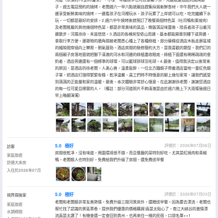
子，週五電話預約的燒烤，老闆週六一早六點就親自趕集採買新鮮食材，中午我們大人就一
邊享受新鮮美味的燒烤，一邊看孩子在河裡玩水，孩子玩累了上岸就可以吃，吃完繼續下水
玩，一切都是最好的安排。2.週六中午燒烤後就預訂了晚餐兩個特色菜（吐司鴨和東坡肉）
及老闆推薦的其他幾個特色菜，都是非常美味的菜品，晚飯滿足味蕾後，陪長者孩子沿着河
邊散步，河風徐徐、禾苗悠悠。3.酒店的各棟房型依山而建，基本都能開車到樓下或旁邊，
拿取行李方便。建築物的牆角間被老闆悉心種上了各種綠植，部分藤條從酒店木板走廊區域
的縫隙間穿插向上攀爬，朝氣蓬勃。酒店房間的裝修簡約大方，是我喜歡的類型。我們訂的
兩個親子房落地窗就把腳下清澈的河水和河邊的綠植盡收眼底，綠植下面還有稀稀疏疏的垂
釣者，酒店旁邊還有一個標準的球場，可以籃球排球羽毛球。4.最後，值得我決定以後常來
的原因，是酒店的徐老闆，人美心善，温柔能幹，一位北方鐵娘子帶着酒店當地一羣紅色娘
子軍，把酒店打理得緊緊有條，乾淨温馨，員工們時不時愜意的聊上幾句家常，讓我們感受
到滿滿的正能量和家的温暖。最後，本次體驗非常舒心愜意，在此謝謝徐老闆，謝謝您酒店
的每一位可愛且樸實的人。（備註：部分河道照片不夠清澈是由於週六晚上下大雨導致週日
早上略顯渾濁）
5.0
極好
評價於：2026年07月06日
訪客
房間很乾凈，沒有味道，周圍環境很不錯，而且餐廳的菜特別好吃，尤其是紅燒肉和青椒
家庭旅遊
鴨，老闆娘人也特別好，免費給我們升級了房間，還免費送早餐
舒適大床房
入住於2026年07月
5.0
極好
評價於：2026年07月03日
視界探險家
老闆和老闆娘非常友善熱情，免費升級三間河景房外，還贈送早餐。因為要去漂流，老闆也
家庭旅遊
幫忙找了認識的景區票卷，提供我們優惠的價格購買!真是太貼心了，南江大峽谷的激情漂
水調標間
流真是太讚了！有機會還一定會回到貴州，也再來住一樣的民宿，口袋名單++1