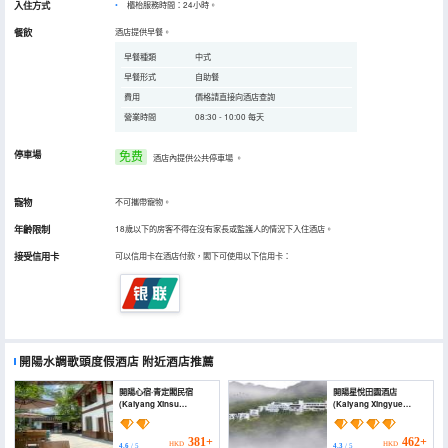
入住方式
櫃枱服務時間：24小時。
餐飲
酒店提供早餐。
早餐種類
中式
早餐形式
自助餐
費用
價格請直接向酒店查詢
營業時間
08:30 - 10:00 每天
停車場
免费
酒店內提供公共停車場
。
寵物
不可攜帶寵物。
年齡限制
18歲以下的房客不得在沒有家長或監護人的情況下入住酒店。
接受信用卡
可以信用卡在酒店付款，閣下可使用以下信用卡：
開陽水調歌頭度假酒店
附近酒店推薦
開陽心宿·青定閣民宿
開陽星悅田園酒店
(Kaiyang Xinsu
(Kaiyang Xingyue
Qingdingge Homestay)
Countryside Hotel)
381+
462+
HKD
HKD
4.6
/ 5
4.3
/ 5