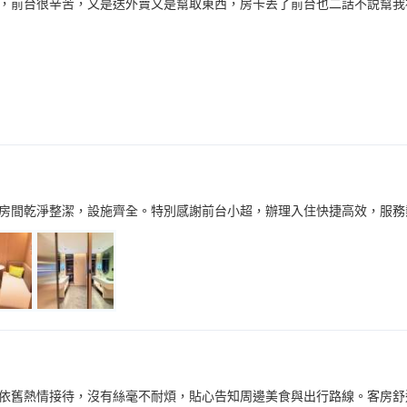
，前台很辛苦，又是送外賣又是幫取東西，房卡丟了前台也二話不説幫我
房間乾淨整潔，設施齊全。特別感謝前台小超，辦理入住快捷高效，服務
依舊熱情接待，沒有絲毫不耐煩，貼心告知周邊美食與出行路線。客房舒