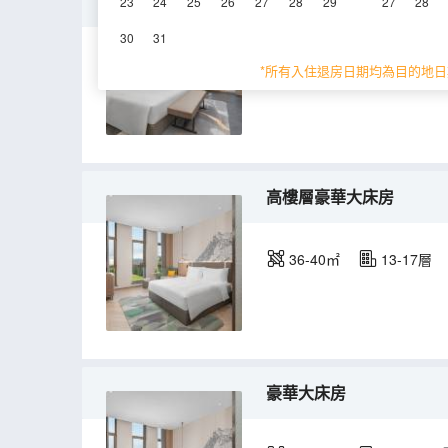
單卧套房
23
24
25
26
27
28
29
27
28
30
31
69-76㎡
13-17層
*所有入住退房日期均為目的地日
高樓層豪華大床房
36-40㎡
13-17層
豪華大床房