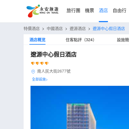
旅行團
機票
酒店
自由行
特價酒店
>
中國酒店
>
遼源酒店
>
遼源中心假日酒店
酒店概览
住客點評（324）
設施簡
遼源中心假日酒店
南人民大街2677號
全部設施>