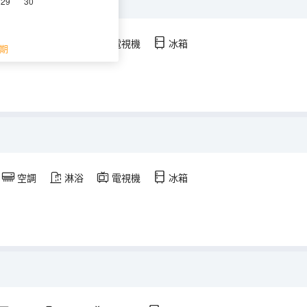
29
30
空調
淋浴
電視機
冰箱
期
空調
淋浴
電視機
冰箱