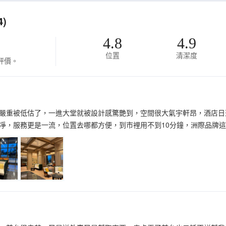
)
4.8
4.9
位置
清潔度
評價。
嚴重被低估了，一進大堂就被設計感驚艷到，空間很大氣宇軒昂，酒店日
凈，服務更是一流，位置去哪都方便，到市裡用不到10分鐘，洲際品牌