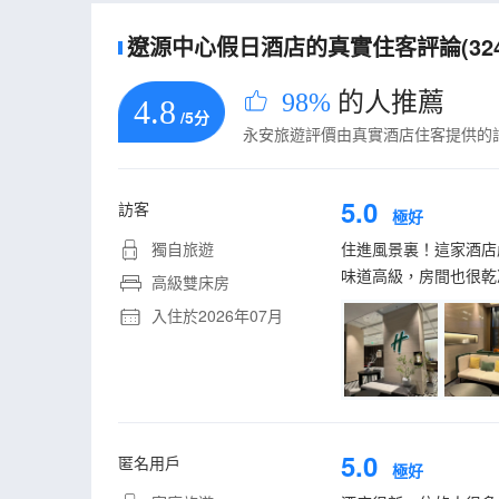
遼源中心假日酒店的真實住客評論(324
98%
的人推薦
4.8
/5分
永安旅遊評價由真實酒店住客提供的
5.0
訪客
極好
獨自旅遊
住進風景裏！這家酒店
味道高級，房間也很乾
高級雙床房
入住於2026年07月
5.0
匿名用戶
極好