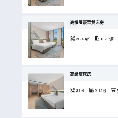
高樓層豪華雙床房
36-40㎡
13-17層
高級雙床房
31㎡
2-12層