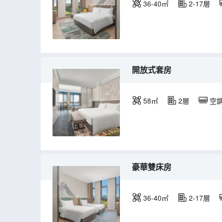
36-40㎡
2-17層
開放式套房
58㎡
2層
空
豪華雙床房
36-40㎡
2-17層