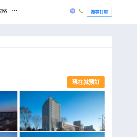
...
攻略
搜尋訂單
現在就預訂