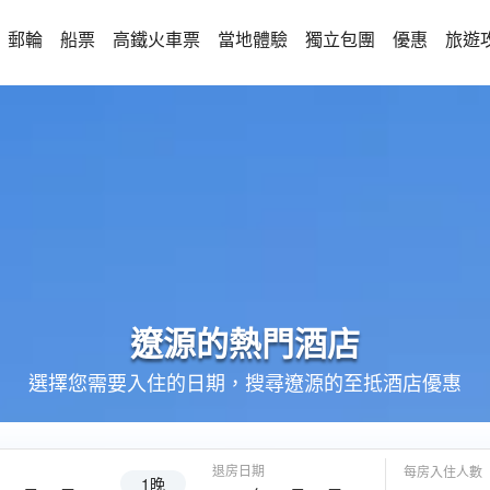
郵輪
船票
高鐵火車票
當地體驗
獨立包團
優惠
旅遊
遼源的
熱門酒店
選擇您需要入住的日期，搜尋遼源的至抵酒店優惠
退房日期
每房入住人數
1晚