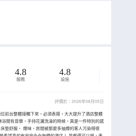
4.8
4.8
服務
設施
評價於：2026年08月05日
倆位前台整體接觸下來，必須表揚，大大提升了酒店整體
淋浴間有音樂，手持花灑洗澡的時候，真是一件特別的感
床墊舒服， 煙味，房間被那麼多抽煙的客人污染得很
是希望真的有完完全全無煙的酒店！ 早餐還可以吧，表