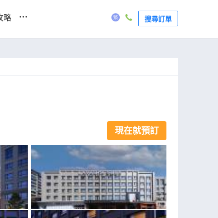
...
攻略
搜尋訂單
現在就預訂