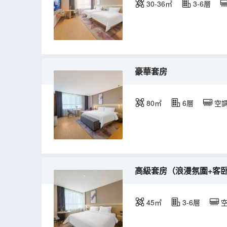
30-36㎡
3-6層
豪華套房
80㎡
6層
空
高級套房（浪漫氛圍+客
45㎡
3-6層