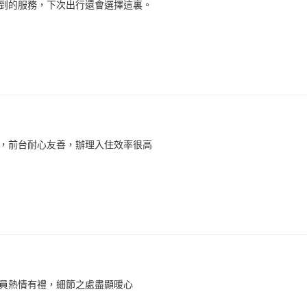
到的服務，下次出行還會選擇這裏。
，前台耐心友善，辦理入住效率很高
員熱情有禮，細節之處盡顯暖心