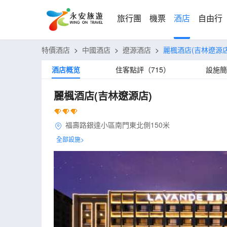
旅行團
機票
酒店
自由行
特價酒店
>
中國酒店
>
遼源酒店
>
麗楓酒店(吉林遼源店
酒店概览
住客點評（715）
設施簡
麗楓酒店(吉林遼源店)
福壽路銀達小區南門東北側150米
全部設施>