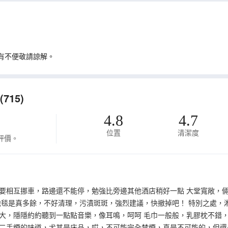
多有不便敬請諒解。
15)
4.8
4.7
位置
清潔度
評價。
要相互挪車，路邊還不能停，勉強比旁邊其他酒店稍好一點 大堂寬敞，
地毯是真多餘，不好清理，污漬斑斑，強烈建議，快撤掉吧！ 特別之處，
大，隱隱約約聽到一點點音樂，像耳鳴，呵呵 毛巾一般般，乳膠枕不錯，
二手煙的味道，尤其是床品，哎，不可能完全禁煙，真是不可能的，但還