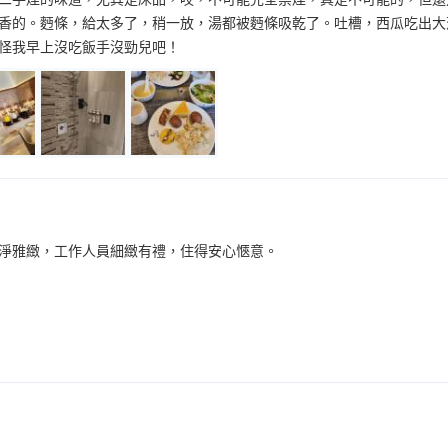
香的。麪條，給太多了，稍一放，湯都被麪條吸乾了。吐槽，西瓜吃出大
怪我早上沒吃飯手沒勁兒吧！
淨雅緻，工作人員細緻有禮，住得安心愜意。