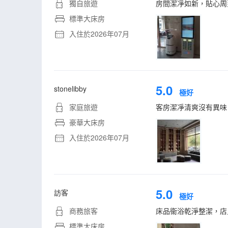
獨自旅遊
房間潔凈如新，貼心周
標準大床房
入住於2026年07月
5.0
stonelibby
極好
家庭旅遊
客房潔凈清爽沒有異味
豪華大床房
入住於2026年07月
5.0
訪客
極好
商務旅客
床品衞浴乾淨整潔，店
標準大床房