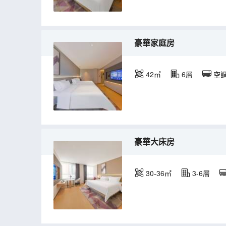
豪華家庭房
42㎡
6層
空
豪華大床房
30-36㎡
3-6層