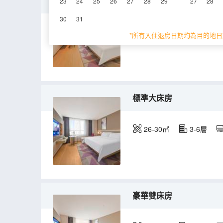
高級雙床房
23
24
25
26
27
28
29
27
28
30
31
38㎡
3-6層
*所有入住退房日期均為目的地日
標準大床房
26-30㎡
3-6層
豪華雙床房