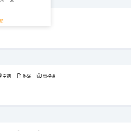
29
30
空調
淋浴
電視機
期
空調
淋浴
電視機