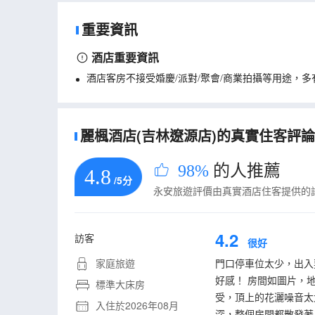
重要資訊
酒店重要資訊
酒店客房不接受婚慶/派對/聚會/商業拍攝等用途，
麗楓酒店(吉林遼源店)的真實住客評論(7
98%
的人推薦
4.8
/5分
永安旅遊評價由真實酒店住客提供的
4.2
訪客
很好
家庭旅遊
門口停車位太少，出入
好感！ 房間如圖片，
標準大床房
受，頂上的花灑噪音太
入住於2026年08月
深，整個房間都散發著