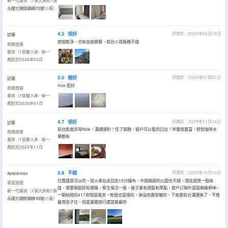
新一代客房（1張大床和1張
小床，適於最多10歲小童）
入住於2026年07月
4.5
很好
評價於：2026年04月19日
訪客
房間乾淨，也有自助晚餐，前台小哥服務不錯
商務旅客
客房（1張雙人床 - 新一
代）
入住於2026年03月
5.0
極好
評價於：2026年01月21日
訪客
nice 逛好
商務旅客
客房（1張雙人床 - 新一
代）
入住於2026年01月
4.7
很好
評價於：2025年11月14日
訪客
前台態度非常Nice，溝通順利！住了兩晚，窗戶可以看到日出！早餐很豐富，麪包咖啡水
商務旅客
果都有
客房（1張雙人床 - 新一
代）
入住於2025年11月
3.8
不錯
評價於：2025年10月10日
Aotelemon
位置還是可以的，從火車站走回去15分鐘內，中間路過的公園也不錯，酒店感覺一股味
家庭旅遊
道，需要開窗好好通風，衞生情況一般，被子裏有頭髮和黑點，窗戶打開外面是蜘蛛網🕸️，
新一代客房（1張大床和1張
一開始給的417房間是尾房，枱燈也是壞的，淋浴房邊發黴的，下來跟前台溝通換了，不推
小床，適於最多10歲小童）
入住於2025年10月
薦帶孩子住，但是裏爾旅行還是推薦的