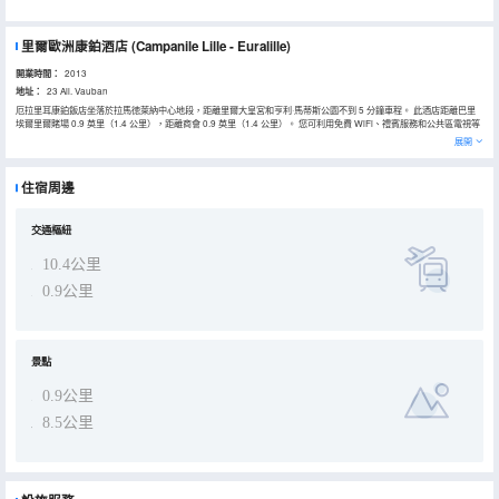
里爾歐洲康鉑酒店
(Campanile Lille - Euralille)
開業時間：
2013
地址：
23 All. Vauban
厄拉里耳康鉑飯店坐落於拉馬徳萊納中心地段，距離里爾大皇宮和亨利·馬蒂斯公園不到 5 分鐘車程。 此酒店距離巴里
埃爾里爾賭場 0.9 英里（1.4 公里），距離商會 0.9 英里（1.4 公里）。 您可利用免費 WiFi、禮賓服務和公共區電視等
便利服務和設施。 您可以去Le Restaurant餐廳吃點便餐，也可在這裏的酒吧/酒廊小酌一杯輕鬆一下。還可以選擇待在
展開
房間裏，享受客房送餐服務。每天 06:30 至 09:00 提供收費的自助式早餐。 特色服務/設施包括大堂免費報紙、24 小時
前台服務和多語言服務。酒店提供收費自助停車。 有 108 間空調客房提供平板電視；您定能在旅途中找到家的舒適。
提供免費無線網絡，方便您與朋友保持聯繫；有線頻道可滿足您的娛樂需求。配備浴缸或淋浴的私人浴室提供免費洗浴
住宿周邊
用品和吹風機。便利設施包括電話，以及書桌和茶具/咖啡用具。
交通樞紐
10.4公里
0.9公里
景點
0.9公里
8.5公里