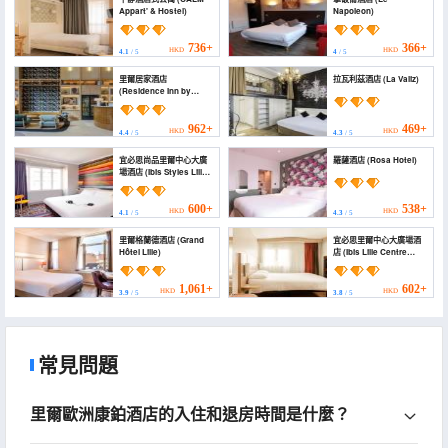
Appart' & Hostel)
Napoleon)
736+
366+
HKD
HKD
4.1
/ 5
4
/ 5
里爾居家酒店
拉瓦利茲酒店 (La Valiz)
(Residence Inn by
Marriott Lille)
962+
469+
HKD
HKD
4.4
/ 5
4.3
/ 5
宜必思尚品里爾中心大廣
羅薩酒店 (Rosa Hotel)
場酒店 (Ibis Styles Lille
Centre Grand-Place)
600+
538+
HKD
HKD
4.1
/ 5
4.3
/ 5
里爾格蘭德酒店 (Grand
宜必思里爾中心大廣場酒
Hôtel Lille)
店 (Ibis Lille Centre
Grand Place)
1,061+
602+
HKD
HKD
3.9
/ 5
3.8
/ 5
常見問題
里爾歐洲康鉑酒店的入住和退房時間是什麼？