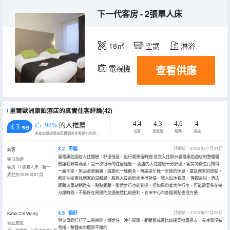
下一代客房 - 2張單人床
18㎡
空調
淋浴
查看供應
電視機
里爾歐洲康鉑酒店的真實住客評論(42)
4.4
4.3
4.6
4
98%
的人推薦
4.3
/5分
位置
清潔度
服務
設施
永安旅遊評價由真實酒店住客提供的評價。
3.2
不錯
評價於：2026年07月31日
訪客
裏爾康鉑酒店入住體驗：舒適愜意，出行需預留時間 這次入住歐洲裏爾康鉑酒店的整體體
獨自旅遊
驗讓我非常滿意，是一次很棒的住宿經歷。 酒店的入住體驗十分舒適，客房的衞生打掃得
客房（1張雙人床 - 新一
一塵不染，床品柔軟親膚，設施也一應俱全。無論是忙碌一天後的休息，還是週末的放鬆，
代）
入住於2026年07月
都能在這裏找到家的温馨感，服務人員的態度也很熱情，讓人如沐春風。 客觀來説，酒店
距離火車站稍微有一點點距離。雖然步行也能到達，但如果帶着大件行李，可能需要多花幾
分鐘時間。不過好在周邊的交通依然比較便利，去市中心和各個景點也很方便
4.5
很好
評價於：2026年07月28日
Kwok Chi Wang
與父母同行訂了二間房間，短途住一晚冇問題，距離舊成區比較遠要揸車過去，有冷氣沒有
家庭旅遊
雪櫃，整體來說還是不錯的