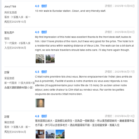
4.0
很好
評價於：2025年10月05日
Joey7788
10 min walk to Eurostar station. Clean, and very friendly staff.
與好友旅遊
客房（1張雙人床 - 新一
代）
入住於2025年10月
4.0
很好
評價於：2025年08月30日
匿名用戶
My first impression of this hotel was excellent thanks to the front desk staff, kudos to
情侶
him. I don’t have photos of the room, but it was very good for the price. The hotel is in
下一代客房 - 2張單人床
a residential area within walking distance of Vieux Lille. The walk can be a bit dark at
入住於2025年08月
night, so solo female travellers should take extra care. I’ll stay here again though.
4.5
很好
評價於：2025年08月17日
訪客
C’était notre première fois chez vous. Bonne emplacement de l’hôtel (des arrêts de
家庭旅遊
bus à proximité). Facilité d’accès à notre chambre où vous avez répondu à nos
新一代客房（1張大床和1張
attentes (lit supplémentaire pour notre fille de 15 mois) On as bien aimer notre
小床，適於最多10歲小童）
入住於2025年08月
séjour, avec cette chaleur la Clim était au rendez-vous. Par contre les petites
coupures de courants c’était moins bien.
4.8
很好
評價於：2025年04月13日
訪客
客房面積比較大，設施都比較齊全。因為是一個新酒店，所以東西都挺新的。離着裏爾市區
獨自旅遊
也不遠，步行可以去很多地方。酒店周圍環境不錯，並且相當安靜，推薦入住
客房（1張雙人床 - 新一
代）
入住於2025年04月