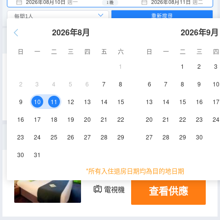
2026年08月10日
週一
2026年08月11日
週二
1 晚
重新搜尋
2026年8月
2026年9月
新一代客房（1張大床和1張小床，適於最多10歲兒童）
日
一
二
三
四
五
六
日
一
二
三
四
1
1
2
3
空調
淋浴
電視機
2
3
4
5
6
7
8
6
7
8
9
10
查看供應
9
10
11
12
13
14
15
13
14
15
16
17
16
17
18
19
20
21
22
20
21
22
23
24
客房（1張雙人床 - 新一代）
23
24
25
26
27
28
29
27
28
29
30
30
31
18㎡
空調
淋浴
*所有入住退房日期均為目的地日期
查看供應
電視機