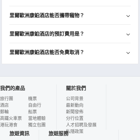
里爾歐洲康鉑酒店能否攜帶寵物？
里爾歐洲康鉑酒店的預訂費用是？
里爾歐洲康鉑酒店能否免費取消？
我們的產品
關於我們
旅行團
機票
公司背景
酒店
自由行
最新動向
郵輪
船票
新聞發佈
高鐵火車票
當地體驗
分行位置
港玩港食
獨立包團
人才招聘及發展
私隱政策
旅遊資訊
旅遊服務