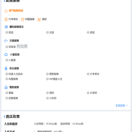
設施服務
熱門服務設施
行李寄存
叫醒服務
酒吧
櫃枱服務語言
英語
法語
德語
交通服務
附加费
停車場
小童設施
小童餐
前台服務
快速入住退房
禮賓服務
行李寄存
叫醒服務
VIP通道入住
餐飲服務
餐廳
酒吧
大堂吧
送餐服務
小吃吧
全部設施
酒店政策
入住和退房
入住時間：15:00以後 退房時間：12:00以前
入住方式
櫃枱服務時間：24小時。