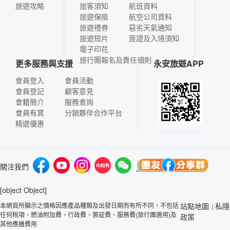
旅遊攻略
旅客須知
航班資料
旅遊保險
航空公司資料
旅遊禮券
惡劣天氣通知
旅遊短片
簽證及入境須知
電子印花
旅行團報名及責任細則
更多服務與支援
永安旅遊APP
會員登入
會員活動
會員登記
顧客意見
會籍簡介
服務查詢
會員有賞
分銷夥伴合作平台
精選優惠
關注我們
[object Object]
本網頁所顯示之價格因應產品種類及出發日期而有所不同，不包括
站點地圖
私隱
|
任何稅項、燃油附加費、行政費、簽証費、服務費(旅行團適用)及
政策
其他應繳費用