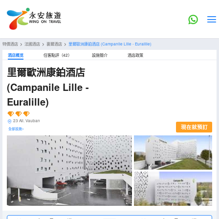
特價酒店
>
法國酒店
>
裏爾酒店
>
里爾歐洲康鉑酒店
(Campanile Lille - Euralille)
酒店概览
住客點評（42）
設施簡介
酒店政策
里爾歐洲康鉑酒店
(Campanile Lille -
Euralille)
23 All. Vauban
現在就預訂
全部設施>