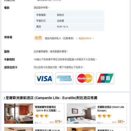
餐飲
酒店提供早餐。
早餐種類
歐陸式
早餐形式
自助餐
費用
EUR 16/人
停車場
收费
酒店內提供私人（住客專用）
，
每日EUR13
。
寵物
允許攜帶寵物，會收取額外費用。
年齡限制
18歲以下的房客不得在沒有家長或監護人的情況下入住酒店。
接受信用卡
可以信用卡在酒店付款，閣下可使用以下信用卡：
里爾歐洲康鉑酒店
(Campanile Lille - Euralille)
附近酒店推薦
瑪瑪謝爾特里爾酒店
里爾歐洲酒店 (Hotel Lille
（2019 年 8 月開業）
Europe)
(Mama Shelter Lille)
879+
585+
HKD
HKD
4.2
/ 5
4.3
/ 5
平靜酒店式公寓 (CALM
拿破崙酒店 (Le