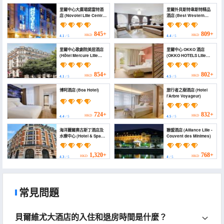
里爾中心大廣場諾富特酒
里爾外貝斯特韋斯特精品
店 (Novotel Lille Centre
酒店 (Best Western
Grand-Place)
Premier Why Hotel)
845+
809+
HKD
HKD
4.1
/ 5
4.4
/ 5
里爾中心歌劇院美居酒店
里爾中心 OKKO 酒店
(Hôtel Mercure Lille
(OKKO HOTELS Lille
Centre Grand-Place)
Centre)
854+
802+
HKD
HKD
4.1
/ 5
4.5
/ 5
博阿酒店 (Boa Hotel)
旅行者之樹酒店 (Hotel
l'Arbre Voyageur)
724+
832+
HKD
HKD
4.4
/ 5
4.5
/ 5
海洋麗爾奧古斯丁酒店及
聯盟酒店 (Alliance Lille -
水療中心 (Hotel & Spa
Couvent des Minimes)
Oceania Lille Les
Augustins)
1,320+
768+
HKD
HKD
4.3
/ 5
4
/ 5
常見問題
貝爾維尤大酒店的入住和退房時間是什麼？