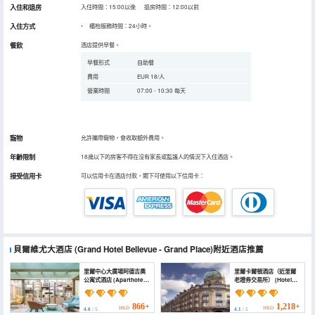
入住和退房
入住時間：15:00以後 退房時間：12:00以前
入住方式
櫃枱服務時間：24小時。
餐飲
酒店提供早餐。
早餐形式
自助餐
費用
EUR 18/人
營業時間
07:00 - 10:30 每天
寵物
允許攜帶寵物，會收取額外費用。
年齡限制
18歲以下的房客不得在沒有家長或監護人的情況下入住酒店。
接受信用卡
可以信用卡在酒店付款，閣下可使用以下信用卡：
貝爾維尤大酒店
(Grand Hotel Bellevue - Grand Place)
附近酒店推薦
里爾中心大廣場阿德吉奧
里爾卡爾頓酒店（近里爾
公寓式酒店 (Aparthotel
老證券交易所） (Hotel
Adagio Lille Centre
Carlton Lille)
Grand Place)
866+
1,218+
HKD
HKD
4.6
/ 5
4.1
/ 5