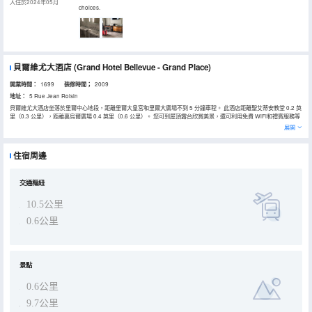
入住於2024年05月
choices.
貝爾維尤大酒店
(Grand Hotel Bellevue - Grand Place)
開業時間：
1699
装修時間；
2009
地址：
5 Rue Jean Roisin
貝爾維尤大酒店坐落於里爾中心地段，距離里爾大皇宮和里爾大廣場不到 5 分鐘車程。 此酒店距離聖艾蒂安教堂 0.2 英
里（0.3 公里），距離裏烏爾廣場 0.4 英里（0.6 公里）。 您可到屋頂露台欣賞美景，還可利用免費 WiFi和禮賓服務等
服務和設施。 您可享受酒店的部分時段客房送餐服務。這裏有 2 間酒吧/酒廊供您選擇，可以喝一杯，放鬆一下。每天
展開
07:00 至 10:30 提供收費的自助式早餐。LOCALIZE 特色服務/設施包括乾洗/洗衣服務、24 小時前台服務和多語言服
務。計劃在里爾舉辦活動？這家酒店的活動空間有 120 平方米（1292 平方英尺），包括會議場地。 有 70 間特色家居
的客房提供意式濃縮咖啡機和平板電視；您定能在旅途中找到家的舒適。提供免費無線網絡，方便您與朋友保持聯繫；
住宿周邊
數碼頻道可滿足您的娛樂需求。私人浴室提供吹風機和牙刷和牙膏。便利設施包括可存放筆記本電腦的保險箱和書桌，
以及帶有免費國際長途電話的電話。
交通樞紐
10.5公里
0.6公里
景點
0.6公里
9.7公里