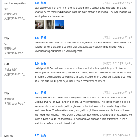
5.0
極好
評價於：2026年06月09日
stephaniesparkles
Staff were very friendly. The hotel is located in the center. Lots of restaurants and
情侶
shops nearby. Walking distance from the train station and metro. The 5th floor has a
經典雙人間
rooftop bar and restaurant.
入住於2026年06月
4.5
很好
評價於：2026年05月13日
訪客
Nous avons très bien dormi dans un bon lit, mais l’état de moquette devrait être plus
情侶
soigné. Sinon c’était un très bel hôtel et la terrasse est juste magnifique. Nous
豪華雙人房
reviendrons pour boire un verre et profiter.
入住於2026年05月
4.0
很好
評價於：2025年11月02日
訪客
Hôtel parfait. Accueil, chambre et emplacement Mention spéciale pour le bar en
與好友旅遊
Rooftop et la responsable qui nous a accueilli, servi et conseillé plusieurs jours. Elle
入住於2025年10月
a même créé plusieurs cocktails de la carte ! Seule ombre pour au tableau pour cet
hôtel : la qualité du petit déjeuner. C’est à revoir franchement
4.7
很好
評價於：2025年09月15日
訪客
Really well located hotel, with lovely art deco features and well chosen furniture.
家庭旅遊
Good, powerful shower and in general very comfortable. The coffee machine in the
入住於2025年09月
room was temperamental, although was better behaved after mentioning to the
welcome desk. The breakfast was good, although there were few choices for those
with food restrictions. There was no decaffeinated coffee available at breakfast so we
were advised to get coffee from our bedroom which was a little frustrating. A long
walk for a coffee cup with breakfast!
4.7
很好
評價於：2025年06月07日
Mrs. Ma