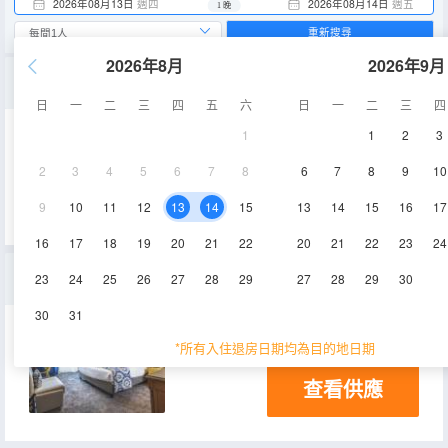
2026年08月13日
週四
2026年08月14日
週五
1 晚
重新搜尋
2026年8月
2026年9月
經典雙人間
日
一
二
三
四
五
六
日
一
二
三
四
1
1
2
3
15㎡
空調
電視機
2
3
4
5
6
7
8
6
7
8
9
10
查看供應
9
10
11
12
13
14
15
13
14
15
16
17
16
17
18
19
20
21
22
20
21
22
23
24
豪華三人房
23
24
25
26
27
28
29
27
28
29
30
30
31
20㎡
空調
電視機
*所有入住退房日期均為目的地日期
查看供應