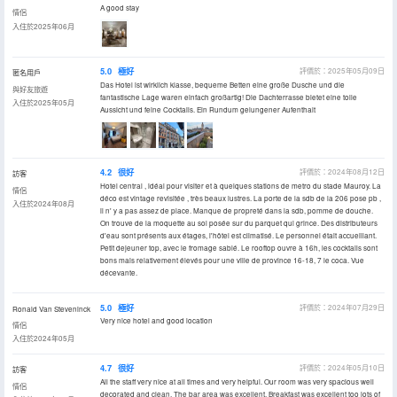
A good stay
情侶
入住於2025年06月
5.0
極好
評價於：2025年05月09日
匿名用戶
Das Hotel ist wirklich klasse, bequeme Betten eine große Dusche und die
與好友旅遊
fantastische Lage waren einfach großartig! Die Dachterrasse bietet eine tolle
入住於2025年05月
Aussicht und feine Cocktails. Ein Rundum gelungener Aufenthalt
4.2
很好
評價於：2024年08月12日
訪客
Hotel central , idéal pour visiter et à quelques stations de metro du stade Mauroy. La
情侶
déco est vintage revisitée , très beaux lustres. La porte de la sdb de la 206 pose pb ,
入住於2024年08月
il n' y a pas assez de place. Manque de propreté dans la sdb, pomme de douche.
On trouve de la moquette au sol posée sur du parquet qui grince. Des distributeurs
d'eau sont présents aux étages, l'hôtel est climatisé. Le personnel était accueillant.
Petit dejeuner top, avec le fromage sablé. Le rooftop ouvre à 16h, les cocktails sont
bons mais relativement élevés pour une ville de province 16-18, 7 le coca. Vue
décevante.
5.0
極好
評價於：2024年07月29日
Ronald Van Steveninck
Very nice hotel and good location
情侶
入住於2024年05月
4.7
很好
評價於：2024年05月10日
訪客
All the staff very nice at all times and very helpful. Our room was very spacious well
情侶
decorated and clean. The bar area was excellent. Breakfast was excellent too lots of