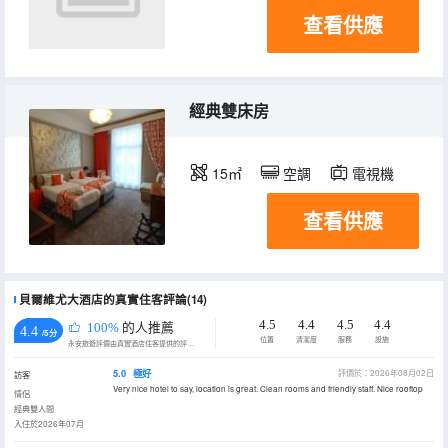
查看供應
經典雙床房
15㎡
空調
電視機
查看供應
貝爾維尤大酒店的真實住客評論(14)
4.5
4.4
4.5
4.4
100%
的人推薦
4.4
/5分
位置
清潔度
服務
設施
永安旅遊評價由真實酒店住客提供的評價。
5.0
極好
評價於：2026年08月02日
訪客
Very nice hotel to say, location is great. Clean rooms and friendly staff. Nice rooftop
情侶
經典雙人間
入住於2026年07月