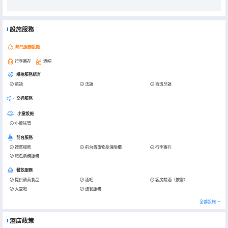
設施服務
熱門服務設施
行李寄存
酒吧
櫃枱服務語言
英語
法語
西班牙語
交通服務
小童設施
小童託管
前台服務
禮賓服務
前台貴重物品保險櫃
行李寄存
旅遊票務服務
餐飲服務
提供清真食品
酒吧
客房禁酒（按需）
大堂吧
送餐服務
全部設施
酒店政策