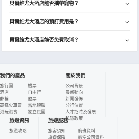
貝爾維尤大酒店能否攜帶寵物？
貝爾維尤大酒店的預訂費用是？
貝爾維尤大酒店能否免費取消？
我們的產品
關於我們
旅行團
機票
公司背景
酒店
自由行
最新動向
郵輪
船票
新聞發佈
高鐵火車票
當地體驗
分行位置
港玩港食
獨立包團
人才招聘及發展
私隱政策
旅遊資訊
旅遊服務
旅遊攻略
旅客須知
航班資料
旅遊保險
航空公司資料