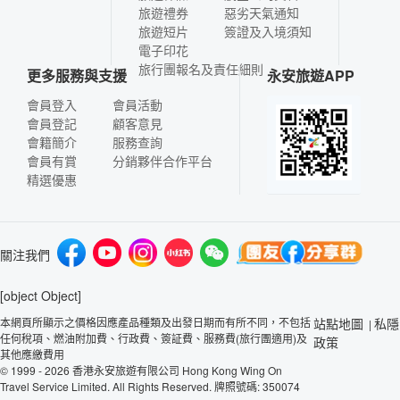
旅遊禮券
惡劣天氣通知
旅遊短片
簽證及入境須知
電子印花
旅行團報名及責任細則
更多服務與支援
永安旅遊APP
會員登入
會員活動
會員登記
顧客意見
會籍簡介
服務查詢
會員有賞
分銷夥伴合作平台
精選優惠
關注我們
[object Object]
本網頁所顯示之價格因應產品種類及出發日期而有所不同，不包括
站點地圖
私隱
|
任何稅項、燃油附加費、行政費、簽証費、服務費(旅行團適用)及
政策
其他應繳費用
© 1999 - 2026 香港永安旅遊有限公司 Hong Kong Wing On
Travel Service Limited. All Rights Reserved. 牌照號碼: 350074