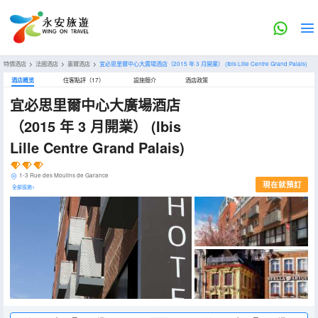
特價酒店
>
法國酒店
>
裏爾酒店
>
宜必思里爾中心大廣場酒店（2015 年 3 月開業）
(Ibis Lille Centre Grand Palais)
酒店概览
住客點評（17）
設施簡介
酒店政策
宜必思里爾中心大廣場酒店
（2015 年 3 月開業）
(Ibis
Lille Centre Grand Palais)
1-3 Rue des Moulins de Garance
現在就預訂
全部設施>