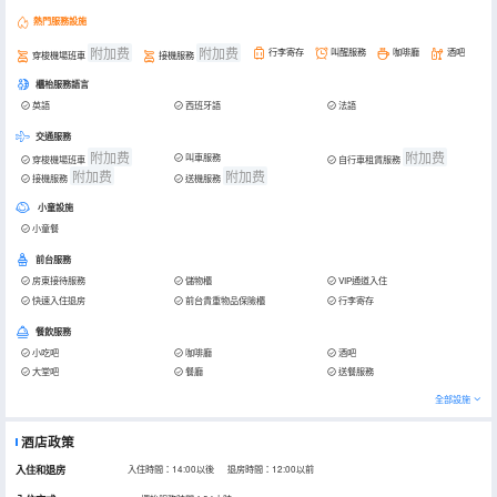
熱門服務設施
附加费
附加费
行李寄存
叫醒服務
咖啡廳
酒吧
穿梭機場班車
接機服務
櫃枱服務語言
英語
西班牙語
法語
交通服務
附加费
附加费
叫車服務
穿梭機場班車
自行車租賃服務
附加费
附加费
接機服務
送機服務
小童設施
小童餐
前台服務
房東接待服務
儲物櫃
VIP通道入住
快速入住退房
前台貴重物品保險櫃
行李寄存
餐飲服務
小吃吧
咖啡廳
酒吧
大堂吧
餐廳
送餐服務
全部設施
酒店政策
入住和退房
入住時間：14:00以後 退房時間：12:00以前