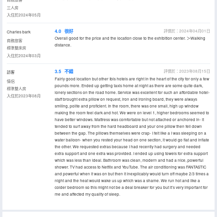
三人房
入住於2024年05月
4.0
很好
評價於：2024年04月01日
Charles bark
Overall good for the price and the location close to the exhibition center. ＞Walking
商務旅客
distance.
標準雙床房
入住於2024年03月
3.5
不錯
評價於：2023年08月15日
訪客
Fairly good location but other Ibis hotels are right in the heart of the city for only a few
情侶
pounds more. Ended up getting taxis home at night as there are some quite dark,
標準雙人房
lonely sections on the road home. Service was excellent for such an affordable hotel-
入住於2023年08月
staff brought extra pillow on request, iron and ironing board, they were always
smiling, polite and proficient. In the room, there was one small, high up window
making the room feel dark and hot. We were on level 1, higher bedrooms seemed to
have better windows. Mattress was comfortable but not attached or anchored in- it
tended to surf away from the hard headboard and your one pillow then fell down
between the gap. The pillows themselves were crap- I felt like a I was sleeping on a
water balloon- when you rested your head on one section, it would go flat and inflate
the other. We requested extras because I had recently had surgery and needed
extra support and one extra was provided. I ended up using towels for extra support
which was less than ideal. Bathroom was clean, modern and had a nice, powerful
shower. TV had access to Netflix and YouTube. The air conditioning was FANTASTIC
and powerful when it was on but then it inexplicably would turn off maybe 2/3 times a
night and the heat would wake us up which was a shame. We run hot and like a
colder bedroom so this might not be a deal breaker for you but it’s very important for
me and affected my quality of sleep.