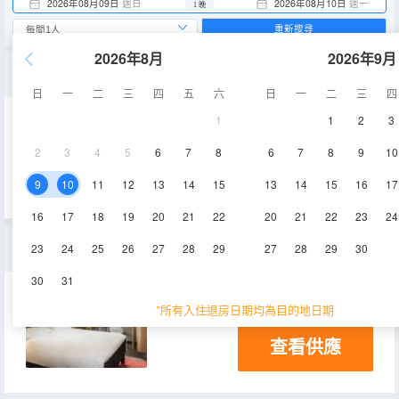
2026年08月09日
週日
2026年08月10日
週一
1 晚
重新搜尋
2026年8月
2026年9月
三人房
日
一
二
三
四
五
六
日
一
二
三
四
1
1
2
3
22㎡
空調
2
3
4
5
6
7
8
6
7
8
9
10
查看供應
9
10
11
12
13
14
15
13
14
15
16
17
16
17
18
19
20
21
22
20
21
22
23
24
標準雙人房
23
24
25
26
27
28
29
27
28
29
30
30
31
20㎡
空調
淋浴
*所有入住退房日期均為目的地日期
查看供應