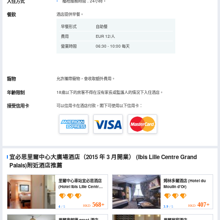
入住方式
櫃枱服務時間：24小時。
餐飲
酒店提供早餐。
早餐形式
自助餐
費用
EUR 12/人
營業時間
06:30 - 10:00 每天
寵物
允許攜帶寵物，會收取額外費用。
年齡限制
18歲以下的房客不得在沒有家長或監護人的情況下入住酒店。
接受信用卡
可以信用卡在酒店付款，閣下可使用以下信用卡：
宜必思里爾中心大廣場酒店（2015 年 3 月開業）
(Ibis Lille Centre Grand
Palais)
附近酒店推薦
里爾中心車站宜必思酒店
姆林多爾酒店 (Hotel du
(Hotel ibis Lille Centre
Moulin d'Or)
Gares)
568+
407+
HKD
HKD
4
/ 5
3.9
/ 5