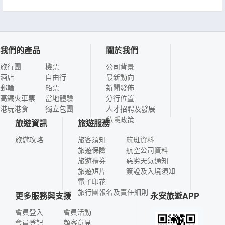
我們的產品
關於我們
旅行團
機票
公司背景
酒店
自由行
最新動向
郵輪
船票
新聞發佈
高鐵火車票
當地體驗
分行位置
港玩港食
獨立包團
人才招聘及發展
私隱政策
旅遊資訊
旅遊服務
旅遊攻略
旅客須知
航班資料
旅遊保險
航空公司資料
旅遊禮券
惡劣天氣通知
旅遊短片
簽證及入境須知
電子印花
旅行團報名及責任細則
更多服務與支援
永安旅遊APP
會員登入
會員活動
會員登記
顧客意見