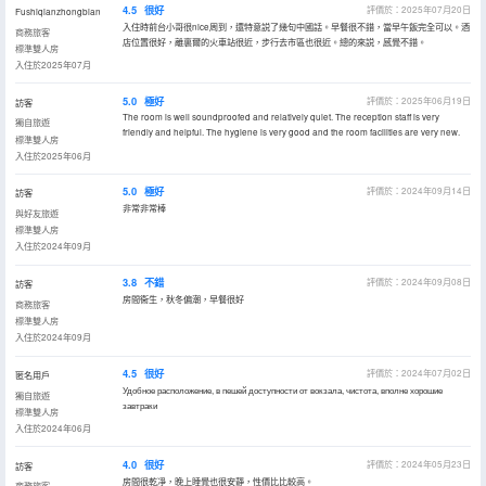
4.5
很好
評價於：2025年07月20日
Fushiqianzhongbian
入住時前台小哥很nice周到，還特意説了幾句中國話。早餐很不錯，當早午飯完全可以。酒
商務旅客
店位置很好，離裏爾的火車站很近，步行去市區也很近。總的來説，感覺不錯。
標準雙人房
入住於2025年07月
5.0
極好
評價於：2025年06月19日
訪客
The room is well soundproofed and relatively quiet. The reception staff is very
獨自旅遊
friendly and helpful. The hygiene is very good and the room facilities are very new.
標準雙人房
入住於2025年06月
5.0
極好
評價於：2024年09月14日
訪客
非常非常棒
與好友旅遊
標準雙人房
入住於2024年09月
3.8
不錯
評價於：2024年09月08日
訪客
房間衞生，秋冬偏潮，早餐很好
商務旅客
標準雙人房
入住於2024年09月
4.5
很好
評價於：2024年07月02日
匿名用戶
Удобное расположение, в пешей доступности от вокзала, чистота, вполне хорошие
獨自旅遊
завтраки
標準雙人房
入住於2024年06月
4.0
很好
評價於：2024年05月23日
訪客
房間很乾凈，晚上睡覺也很安靜，性價比比較高。
商務旅客