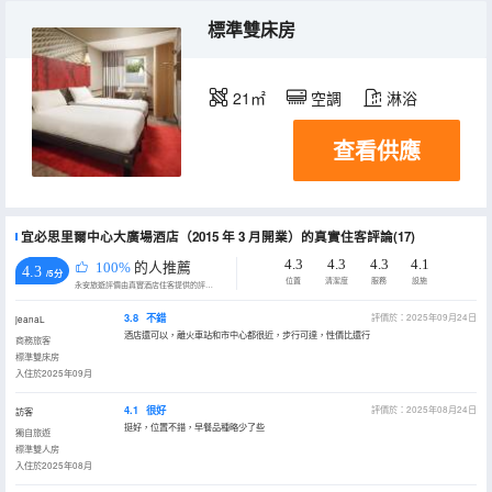
標準雙床房
21㎡
空調
淋浴
查看供應
宜必思里爾中心大廣場酒店（2015 年 3 月開業）的真實住客評論(17)
4.3
4.3
4.3
4.1
100%
的人推薦
4.3
/5分
位置
清潔度
服務
設施
永安旅遊評價由真實酒店住客提供的評價。
3.8
不錯
評價於：2025年09月24日
jeanaL
酒店還可以，離火車站和市中心都很近，步行可達，性價比還行
商務旅客
標準雙床房
入住於2025年09月
4.1
很好
評價於：2025年08月24日
訪客
挺好，位置不錯，早餐品種略少了些
獨自旅遊
標準雙人房
入住於2025年08月