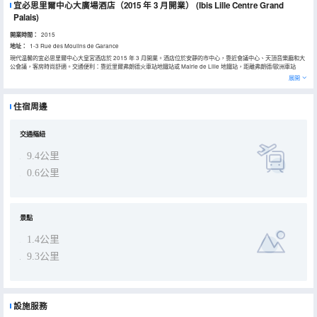
宜必思里爾中心大廣場酒店（2015 年 3 月開業）
(Ibis Lille Centre Grand
Palais)
開業時間：
2015
地址：
1-3 Rue des Moulins de Garance
現代温馨的宜必思里爾中心大皇宮酒店於 2015 年 3 月開業。酒店位於安靜的市中心，靠近會議中心、天頂音樂廳和大
公會議，客房時尚舒適。交通便利：靠近里爾弗朗德火車站地鐵站或 Mairie de Lille 地鐵站，距離弗朗德/歐洲車站
400 米。靠近老城、旅遊局、美術館和歌劇院。提供會議室、酒吧、小吃、24 小時接待。
展開
住宿周邊
交通樞紐
9.4公里
0.6公里
景點
1.4公里
9.3公里
設施服務