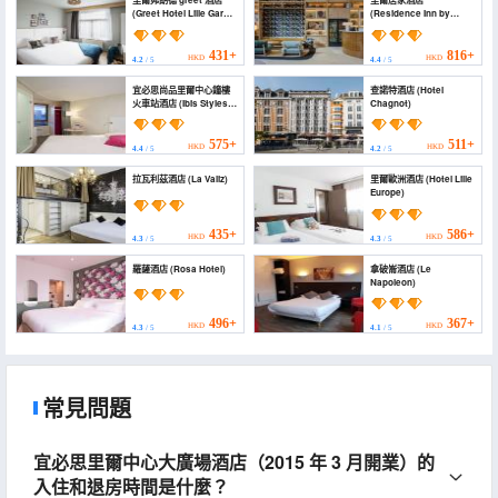
里爾弗朗德 greet 酒店
里爾居家酒店
(Greet Hotel Lille Gare
(Residence Inn by
Flandres)
Marriott Lille)
431+
816+
HKD
HKD
4.2
/ 5
4.4
/ 5
宜必思尚品里爾中心鐘樓
查諾特酒店 (Hotel
火車站酒店 (Ibis Styles
Chagnot)
Lille Centre Gare
Beffroi)
575+
511+
HKD
HKD
4.4
/ 5
4.2
/ 5
拉瓦利茲酒店 (La Valiz)
里爾歐洲酒店 (Hotel Lille
Europe)
435+
586+
HKD
HKD
4.3
/ 5
4.3
/ 5
羅薩酒店 (Rosa Hotel)
拿破崙酒店 (Le
Napoleon)
496+
367+
HKD
HKD
4.3
/ 5
4.1
/ 5
常見問題
宜必思里爾中心大廣場酒店（2015 年 3 月開業）的
入住和退房時間是什麼？