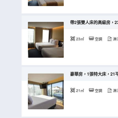
帶2張雙人床的高級房，2
23㎡
空調
淋
豪華房，1張特大床，21
21㎡
空調
淋