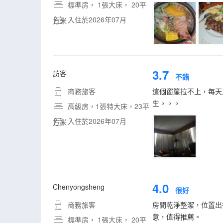
標準房， 1張大床， 20平
入住於2026年07月
方米
3.7
訪客
不錯
商務旅客
這個窗簾拉不上，每天
生。。。
高級房，1張特大床，23平
入住於2026年07月
方米
4.0
Chenyongsheng
很好
商務旅客
房間乾淨整潔，位置出
意，值得推薦。
標準房， 1張大床， 20平