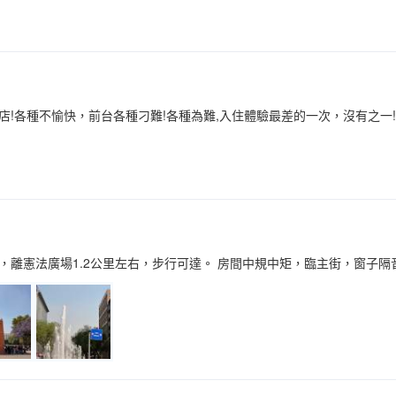
店!各種不愉快，前台各種刁難!各種為難,入住體驗最差的一次，沒有之一
，離憲法廣場1.2公里左右，步行可達。 房間中規中矩，臨主街，窗子隔