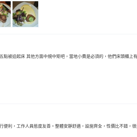
五點被迫起床 其他方面中規中矩吧，當地小費是必須的，他們床頭櫃上
行便利，工作人員態度友善。整體安靜舒適，設施齊全，性價比不錯，很