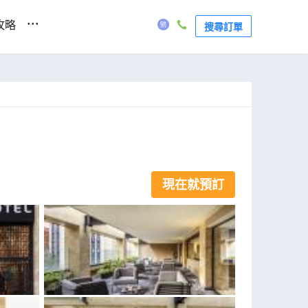
...
攻略
搜尋訂單
現在就預訂