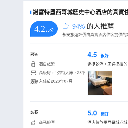
諾富特墨西哥城歷史中心酒店的真實住客
94%
的人推薦
4.2
/5分
永安旅遊評價由真實酒店住客提供的
4.5
訪客
很好
獨自旅遊
還挺乾淨，周邊擺擋的
高級房，1張特大床，23平
入住於2026年07月
方米
5.0
訪客
極好
商務旅客
酒店位於墨西哥城老城