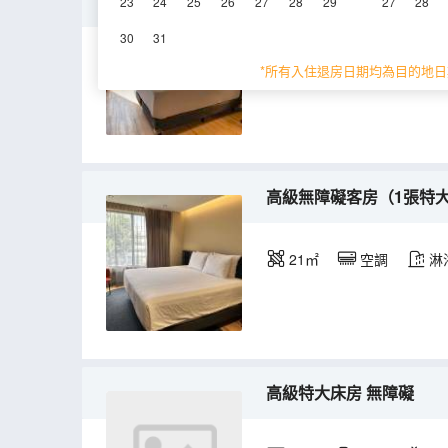
行政房，1張特大床，23
23
24
25
26
27
28
29
27
28
30
31
23㎡
空調
淋
*所有入住退房日期均為目的地日
高級無障礙客房（1張特
21㎡
空調
淋
高級特大床房 無障礙