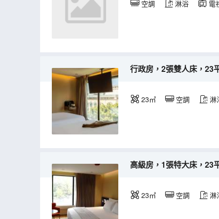
空調
淋浴
電
行政房，2張雙人床，23
23㎡
空調
淋
高級房，1張特大床，23
23㎡
空調
淋