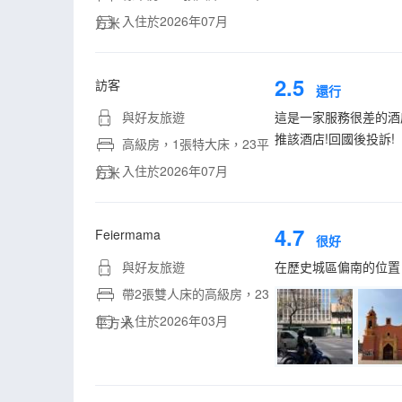
入住於2026年07月
方米
2.5
訪客
還行
與好友旅遊
這是一家服務很差的酒
推該酒店!回國後投訴!
高級房，1張特大床，23平
入住於2026年07月
方米
4.7
Feiermama
很好
與好友旅遊
在歷史城區偏南的位置
帶2張雙人床的高級房，23
入住於2026年03月
平方米