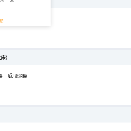
平方米
29
30
浴
電視機
期
大床）
浴
電視機