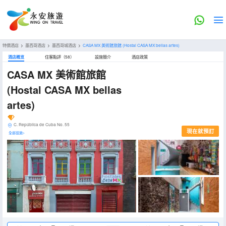
特價酒店
>
墨西哥酒店
>
墨西哥城酒店
>
CASA MX 美術館旅館
(Hostal CASA MX bellas artes)
酒店概览
住客點評（58）
設施簡介
酒店政策
CASA MX 美術館旅館
(Hostal CASA MX bellas
artes)
C. República de Cuba No. 55
現在就預訂
全部設施>