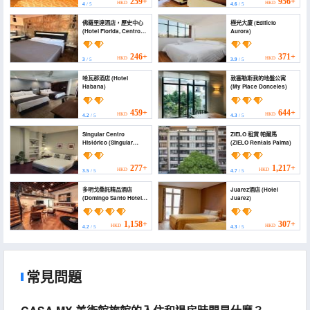
Departamentos
259+
956+
HKD
HKD
4
/ 5
4.6
/ 5
Familiares en Centro
Histórico)
佛羅里達酒店，歷史中心
極光大廈 (Edificio
(Hotel Florida, Centro
Aurora)
Histórico)
246+
371+
HKD
HKD
3
/ 5
3.9
/ 5
哈瓦那酒店 (Hotel
敦塞勒斯我的地盤公寓
Habana)
(My Place Donceles)
459+
644+
HKD
HKD
4.2
/ 5
4.3
/ 5
Singular Centro
ZIELO 租賃 帕爾馬
Histórico (Singular
(ZIELO Rentals Palma)
Centro Histórico)
277+
1,217+
HKD
HKD
3.5
/ 5
4.7
/ 5
多明戈桑託精品酒店
Juarez酒店 (Hotel
(Domingo Santo Hotel
Juarez)
Boutique)
1,158+
307+
HKD
HKD
4.2
/ 5
4.3
/ 5
常見問題