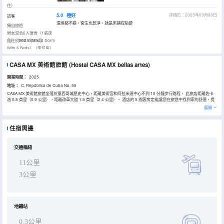
住）
5.0
極好
評價於：2025年09月08日
訪客
環境都不錯，衞生也乾淨，就是床鋪有點硬
獨自旅遊
男女混合6人宿舍（1張床
位）（Bed In Mixed Dorm
入住於2025年09月
With 6 Beds）（床位房）
（混合入住）
CASA MX 美術館旅館
(Hostal CASA MX bellas artes)
開業時間：
2025
地址：
C. República de Cuba No. 55
CASA MX 美術館旅館坐落於墨西哥城歷史中心，距離美術宮和阿拉米達中心不到 10 分鐘步行路程。 此旅店距離佐卡
洛 0.5 英里（0.9 公里），距離改革大道 1.5 英里（2.4 公里）。 酒店的 5 間客房定能讓您在旅途中找到家的舒適。提
供免費無線網絡，方便您與朋友保持聯繫。
展開
住宿周邊
交通樞紐
11公里
3公里
地鐵站
0.3公里