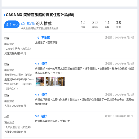
CASA MX 美術館旅館的真實住客評論(58)
4.5
3.9
4.1
3.9
95%
的人推薦
4.1
/5分
位置
清潔度
服務
設施
永安旅遊評價由真實酒店住客提供的評價。
1.0
不推薦
評價於：2026年08月07日
訪客
太嘈雜了，環境不好
獨自旅遊
12床女生宿舍（床位房）
（僅女生入住）
入住於2026年08月
4.7
很好
評價於：2026年08月06日
訪客
房間挺好，唯一的不滿之處是沒有鎖的櫃子。洗手間挺大，也挺乾淨。離市中心很近，附近
獨自旅遊
也有吃的地方，也不貴。
男女混合6人宿舍（1張床
位）（Bed In Mixed Dorm
入住於2026年07月
With 6 Beds）（床位房）
（混合入住）
4.7
很好
評價於：2026年05月20日
訪客
房間乾淨舒適，房東特別友善！我姓sun，還給我的儲物櫃畫了一個太陽哈哈哈哈，異國他
獨自旅遊
鄉特別温暖
入住於2026年05月
5.0
極好
評價於：2026年05月02日
訪客
性價比非常高的青旅，交通方便。
獨自旅遊
12床女生宿舍（床位房）
（僅女生入住）
入住於2026年01月