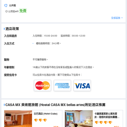
公共區
免費
公用區wifi
全部設施
酒店政策
入住和退房
入住時間：15:00-24:00 退房時間：00:00-12:00
入住方式
櫃枱服務時間：24小時。
寵物
不可攜帶寵物。
年齡限制
18歲以下的房客不得在沒有家長或監護人的情況下入住酒店。
接受信用卡
可以信用卡在酒店付款，閣下可使用以下信用卡：
CASA MX 美術館旅館
(Hostal CASA MX bellas artes)
附近酒店推薦
古巴酒店 (Hotel Cuba)
卡薩唐塞萊斯公寓和套
房，理想的家庭和團體住
宿 (Casa Donceles -
Amplios