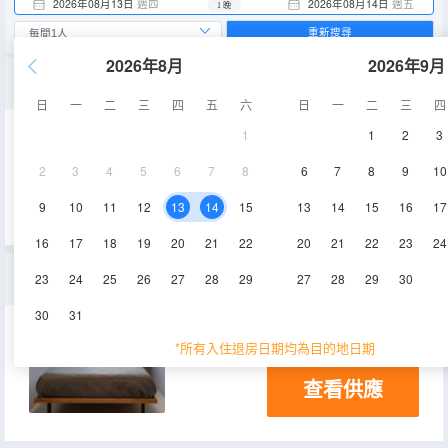
2026年08月13日
週四
2026年08月14日
週五
1 晚
重新搜尋
2026年8月
2026年9月
男女混合10人宿舍（1張床位）（Bed In Mixed Dorm With 10 Beds）(床位房)(混合入住)
日
一
二
三
四
五
六
日
一
二
三
四
1
1
2
3
2
3
4
5
6
7
8
6
7
8
9
10
查看供應
9
10
11
12
13
14
15
13
14
15
16
17
16
17
18
19
20
21
22
20
21
22
23
24
私人客房西克羅斯
23
24
25
26
27
28
29
27
28
29
30
30
31
*所有入住退房日期均為目的地日期
查看供應