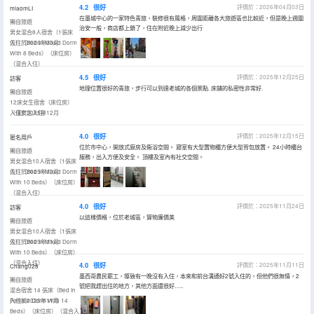
4.2
很好
評價於：2026年04月03日
miaomLI
在墨城中心的一家特色青旅，裝修很有風格，周圍距離各大旅遊區也比較近，但是晚上週圍
獨自旅遊
治安一般，商店都上鎖了，住在附近晚上減少出行
男女混合8人宿舍（1張床
位）（Bed In Mixed Dorm
入住於2026年03月
With 8 Beds）（床位房）
（混合入住）
4.5
很好
評價於：2025年12月25日
訪客
地理位置很好的青旅，步行可以到達老城的各個景點. 床鋪的私密性非常好.
獨自旅遊
12床女生宿舍（床位房）
（僅女生入住）
入住於2025年12月
4.0
很好
評價於：2025年12月15日
匿名用戶
位於市中心，開放式廚房及衞浴空間。 寢室有大型置物櫃方便大型背包放置。 24小時櫃台
獨自旅遊
服務，出入方便及安全。 頂樓及室內有社交空間。
男女混合10人宿舍（1張床
位）（Bed In Mixed Dorm
入住於2025年12月
With 10 Beds）（床位房）
（混合入住）
4.0
很好
評價於：2025年11月24日
訪客
以這樣價格，位於老城區，算物廉價美
獨自旅遊
男女混合10人宿舍（1張床
位）（Bed In Mixed Dorm
入住於2025年11月
With 10 Beds）（床位房）
（混合入住）
4.0
很好
評價於：2025年11月11日
Chang028
墨西哥農民罷工，導致有一晚沒有入住，本來和前台溝通好2號入住的，但他們很無情，2
獨自旅遊
號把我趕出住的地方，其他方面還很好…..
混合宿舍 14 張床（Bed In
Female Dorm With 14
入住於2025年11月
Beds）（床位房）（混合入