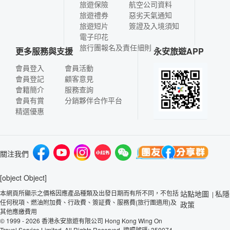
旅遊保險
航空公司資料
旅遊禮券
惡劣天氣通知
旅遊短片
簽證及入境須知
電子印花
旅行團報名及責任細則
更多服務與支援
永安旅遊APP
會員登入
會員活動
會員登記
顧客意見
會籍簡介
服務查詢
會員有賞
分銷夥伴合作平台
精選優惠
關注我們
[object Object]
本網頁所顯示之價格因應產品種類及出發日期而有所不同，不包括
站點地圖
私隱
|
任何稅項、燃油附加費、行政費、簽証費、服務費(旅行團適用)及
政策
其他應繳費用
© 1999 - 2026 香港永安旅遊有限公司 Hong Kong Wing On
Travel Service Limited. All Rights Reserved. 牌照號碼: 350074