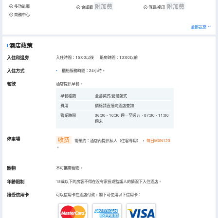
附加费
附加费
多功能廳
會議廳
傳真/複印
商務中心
全部設施
酒店政策
入住和退房
入住時間：15:00以後 退房時間：13:00以前
入住方式
櫃枱服務時間：24小時。
餐飲
酒店提供早餐。
早餐種類
全套英式/愛爾蘭式
費用
價格請直接向酒店查詢
營業時間
06:00 - 10:30 週一至週五，07:00 - 11:00
週末
停車場
收费
需預約：酒店內提供私人（住客專用）
，
每日MXN120
。
寵物
不可攜帶寵物。
年齡限制
18歲以下的房客不得在沒有家長或監護人的情況下入住酒店。
接受信用卡
可以信用卡在酒店付款，閣下可使用以下信用卡：