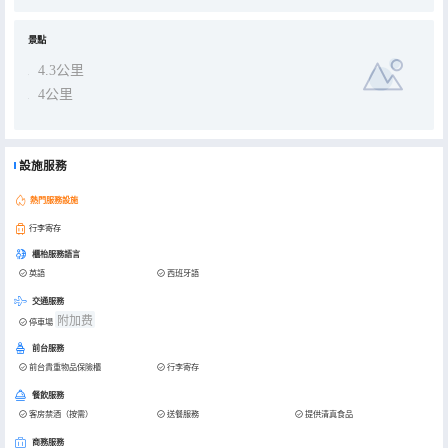
景點
4.3公里
4公里
設施服務
熱門服務設施
行李寄存
櫃枱服務語言
英語
西班牙語
交通服務
附加费
停車場
前台服務
前台貴重物品保險櫃
行李寄存
餐飲服務
客房禁酒（按需）
送餐服務
提供清真食品
商務服務