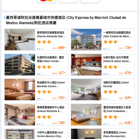
墨西哥城阿拉米達萬豪城市快捷酒店
(City Express by Marriott Ciudad de
Mexico Alameda)
附近酒店推薦
普耶塔阿拉美達套房酒店
一城哥阿拉米達墨西酒店
(Puerta Alameda Suites
(One Ciudad de México
México)
Alameda)
609+
730+
HKD
HKD
4.4
/ 5
4.2
/ 5
孔德阿拉米達酒店 - 墨西
B城市酒店-由方丹管理
哥城 (Hotel Conde
(Hotel B Urban Xaman
Alameda Cdmx)
by Fontán Reforma)
317+
478+
HKD
HKD
3.8
/ 5
3.9
/ 5
馬洛歷史中心酒店 (Hotel
埃斯托利爾酒店 (Hotel
Marlowe Centro
Estoril)
Histórico)
545+
429+
HKD
HKD
3.9
/ 5
4
/ 5
庫庫恩雷福瑪市中心酒店
墨西哥城休達德拉卡里酒
(Kukun Reforma &
店 (Kali Ciudadela
Downtown)
Mexico City)
748+
638+
HKD
HKD
4.1
/ 5
4.1
/ 5
卡利中心墨西哥城 (Kali
革命廣場酒店 (Hotel
Centro Mexico City)
Plaza Revolución)