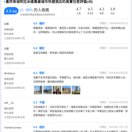
墨西哥城阿拉米達萬豪城市快捷酒店的真實住客評論(45)
4.7
4.5
4.3
3.9
98%
的人推薦
4.4
/5分
位置
清潔度
服務
設施
永安旅遊評價由真實酒店住客提供的評價。
5.0
極好
評價於：2026年08月01日
訪客
整體滿意，服務挺好的，墨西哥人很熱情，天氣也很好，周邊配套也可以，我是商務出差
商務旅客
的，沒時間遊玩，所以安靜衞生的環境就可以了 在永安訂價格更划算
特大床房
入住於2026年07月
5.0
極好
評價於：2026年03月30日
訪客
這裏沒有雜亂，衹有讓人放鬆的清爽感。
商務旅客
雙大床房
入住於2026年03月
4.2
很好
評價於：2026年03月23日
Wudiwuyi
為數不多含早飯的酒店，早餐還可以，能吃飽，就是水果能看不好吃。附近許多餐飲小店，
家庭旅遊
在劇院後面，離地鐵站兩條街
雙大床房
入住於2026年02月
3.2
不錯
評價於：2026年03月02日
Jeff__Xu
沒有拖鞋忍了，沒有牙膏牙刷忍了，連衞生紙都沒有！空調是壞的。街邊的房子晚上外面很
獨自旅遊
吵。隔音也差，等這個走廊上的房間都入住完畢了才能入睡。早餐由於已經有心理準備，倒
特大床房
是覺得還有一些東西可以吃。
入住於2026年02月
4.0
很好
評價於：2025年11月11日
Tiantianyunyou
位置特別好離唐人街中央公園和地鐵站都是一步之遙。去大廣場步行十五分鐘即可。房間比