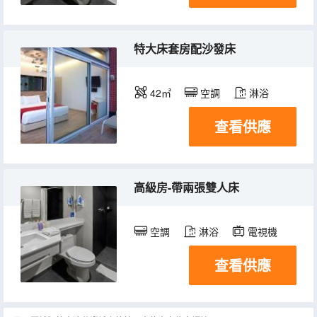
特大床套房配沙發床
42㎡
空調
淋浴
查看供應
高級房-帶兩張雙人床
空調
淋浴
電視機
查看供應