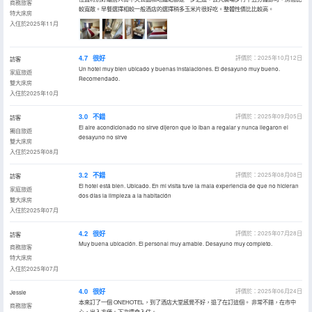
商務旅客
較寬敞。早餐選擇相較一般酒店的選擇稍多玉米片很好吃。整體性價比比較高。
特大床房
入住於2025年11月
4.7
很好
評價於：2025年10月12日
訪客
Un hotel muy bien ubicado y buenas instalaciones. El desayuno muy bueno.
家庭旅遊
Recomendado.
雙大床房
入住於2025年10月
3.0
不錯
評價於：2025年09月05日
訪客
El aire acondicionado no sirve dijeron que lo iban a regalar y nunca llegaron el
獨自旅遊
desayuno no sirve
雙大床房
入住於2025年08月
3.2
不錯
評價於：2025年08月08日
訪客
El hotel está bien. Ubicado. En mi visita tuve la mala experiencia de que no hicieran
家庭旅遊
dos días la limpieza a la habitación
雙大床房
入住於2025年07月
4.2
很好
評價於：2025年07月28日
訪客
Muy buena ubicación. El personal muy amable. Desayuno muy completo.
商務旅客
特大床房
入住於2025年07月
4.0
很好
評價於：2025年06月24日
Jessie
本來訂了一個 ONEHOTEL，到了酒店大堂感覺不好，退了在訂這個。 非常不錯，在市中
商務旅客
心，出入方便。下次還會入住。