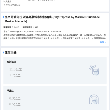
特大床房
入住於2025年06月
墨西哥城阿拉米達萬豪城市快捷酒店
(City Express by Marriott Ciudad de
Mexico Alameda)
開業時間：
2016
装修時間；
2019
地址：
Revillagigedo 23, Colonia Centro, Centro, Cuauhtémoc
墨西哥城阿拉米達萬豪城市快捷酒店坐落於墨西哥城中心地段，距離大都會劇院僅咫尺之遙，步行到阿拉米達中心也不
超過 5 分鐘。 此酒店距離記憶與寬容博物館 0.3 英里（0.6 公里），距離美術宮 0.6 英里（0.9 公里）。 享受健身中心
等度假設施，或者到露台欣賞美景。此酒店還提供免費 WiFi、公共區電視和宴會廳。 您可以到餐廳享用一頓美餐，也
展開
可以待在房間裏，享受酒店的部分時段客房送餐服務。免費全套早餐供應時間為：週一至週五 06:00 至 10:30，週末
07:00 至 11:00。 特色服務/設施包括24 小時商務中心、乾洗/洗衣服務和24 小時前台服務。 有 112 間空調客房提供平
板電視；您定能在旅途中找到家的舒適。提供免費無線網絡，方便您與朋友保持聯繫；有線頻道可滿足您的娛樂需求。
住宿周邊
配備淋浴設施的私人浴室提供大花灑淋浴噴頭和免費洗浴用品。便利設施包括電話，以及保險箱和書桌。
交通樞紐
11.5公里
1.7公里
地鐵站
0.3公里
0.5公里