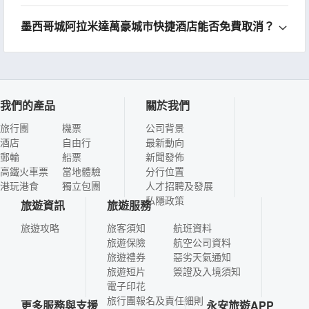
墨西哥城阿拉米達萬豪城市快捷酒店能否免費取消？
我們的產品
關於我們
旅行團
機票
公司背景
酒店
自由行
最新動向
郵輪
船票
新聞發佈
高鐵火車票
當地體驗
分行位置
港玩港食
獨立包團
人才招聘及發展
私隱政策
旅遊資訊
旅遊服務
旅遊攻略
旅客須知
航班資料
旅遊保險
航空公司資料
旅遊禮券
惡劣天氣通知
旅遊短片
簽證及入境須知
電子印花
旅行團報名及責任細則
更多服務與支援
永安旅遊APP