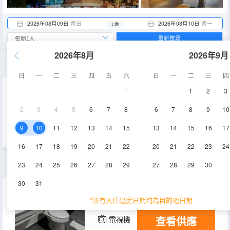
2026年08月09日
週日
2026年08月10日
週一
1 晚
重新搜尋
2026年8月
2026年9月
雙大床房
日
一
二
三
四
五
六
日
一
二
三
四
1
1
2
3
空調
淋浴
電視機
2
3
4
5
6
7
8
6
7
8
9
10
查看供應
9
10
11
12
13
14
15
13
14
15
16
17
16
17
18
19
20
21
22
20
21
22
23
24
特大床房
23
24
25
26
27
28
29
27
28
29
30
30
31
19㎡
空調
淋浴
*所有入住退房日期均為目的地日期
查看供應
電視機