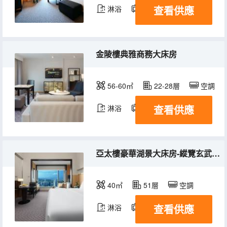
查看供應
淋浴
電視機
冰箱
金陵樓典雅商務大床房
56-60㎡
22-28層
空調
查看供應
淋浴
電視機
冰箱
亞太樓豪華湖景大床房-縱覽玄武湖光
40㎡
51層
空調
查看供應
淋浴
電視機
冰箱