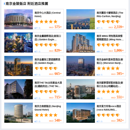
南京金陵飯店
附近酒店推薦
南京中心大酒店 (Central
南京麗思卡爾頓酒店 (The
Hotel)
Ritz-Carlton, Nanjing)
575+
2,559+
HKD
HKD
4.7
/ 5
4.7
/ 5
南京金鷹國際酒店(新街口
南京 MING 明怡雅高美憬
店) (Golden Eagle
閣精選酒店 (Ming Hotel
International Hotel)
Nanjing MGallery
Collection)
829+
1,006+
HKD
HKD
4.7
/ 5
4.8
/ 5
南京金鷹珠江壹號國際酒
南京金絲利喜來登酒店(新
店 (Golden Eagle
街口) (Sheraton Nanjing
Summit Hotel)
Kingsley Hotel)
665+
595+
HKD
HKD
4.7
/ 5
4.3
/ 5
南京THE TAI太和紫金大酒
南京蘇寧環球套房飯店(新
店(總統府店) (THE TAI
街口五台山地鐵站店)
HOTEL)
(Suning Universal Hotel
All Suites（City
Center&Xinjiekou）)
715+
551+
HKD
HKD
4.7
/ 5
4.6
/ 5
南京古南都飯店 (Nanjing
南京東方珍珠voco酒店
Grand Hotel)
(voco NANJING
ORIENTAL PEARL by
IHG)
548+
592+
HKD
HKD
4.7
/ 5
4.7
/ 5