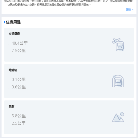
飯店位於鼓樓區漢中路，近中山路；飯店四周德基廣場、金鷹購物中心等大型購物中心近在咫尺，飯店還無縫連接地鐵
1、2號線及便捷的公共交通，得天獨厚的地理位置使您的出行更加輕鬆與高效。
飯店是南京城市的“中心地標”，東西方文化在這裏交相輝映。開業至今，金陵飯店多次成功地接待世界多國政要及名流
展開
鉅商。
飯店擁有各類客房多間，超過4000平方米會議場地，6家薈萃中西美食的餐廳，3500平方米健身俱樂部，以及11000
平方米精品地下商業街區“金陵風尚”。無論是商務旅行或是家庭出遊，深具東方情韻的金陵飯店都是您的心儀之選。
住宿周邊
交通樞紐
40.4公里
7.5公里
地鐵站
0.1公里
0.6公里
景點
5.8公里
2.5公里