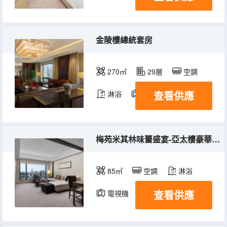
金陵樓總統套房
270㎡
29層
空調
查看供應
淋浴
電視機
冰箱
梅苑米其林味蕾盛宴-亞太樓豪華套房
85㎡
空調
淋浴
查看供應
電視機
冰箱