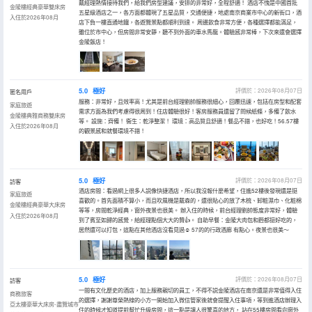
戴經理熱情接待我們，給我們房型建議，安排的非常好，全程舒適！ 酒店不愧是中國首批
金陵樓經典豪華雙床房
五星級酒店之一，各方面都體現了五星品質，交通便捷，地處南京商業市中心的新街口，酒
入住於2026年08月
店下負一樓直通地鐵，各遊覽景點都順利到達。 周邊飲食非常方便，各種選擇都能滿足，
雖位於市中心，但房間非常安靜，聽不到外面的車水馬龍。體驗感非常棒，下次來還會選擇
金陵飯店！
5.0
極好
評價於：2026年08月07日
匿名用戶
服務：非常好，且效率高！尤其是前台經理劉帥服務很細心，回覆迅速，包括在房型和配套
家庭旅遊
需求方面為我們考慮得很周到！住店體驗很好！客房服務員還留了問候紙條，多備了飲水
金陵樓典雅商務雙床房
等。 設施：齊備！ 衞生：乾淨整潔！ 環境：高品質且舒適！餐品不錯，也好吃！56.57樓
入住於2026年08月
的觀景感和就餐環境不錯！
5.0
極好
評價於：2026年08月07日
訪客
酒店房間：看過網上很多人説像快捷酒店，所以我沒報什麼希望，住進52樓後發現還是挺
家庭旅遊
喜歡的。首先面積不算小，而且吹風機是戴森的，還很貼心的放了木梳、卸粧濕巾、化粧棉
金陵樓經典豪華大床房
等等，房間乾淨經典，窗外夜景也很美。 辦入住的時候，前台經理劉帥態度非常好，體驗
入住於2026年08月
到了賓至如歸的感覺，給經理點個大大的贊👍。 自助早餐：金陵大肉包和麪都挺好吃的，
居然還可以打包，這點在其他酒店沒看見過☺️ 57的的行政酒廊 有點心。夜景也很美～
5.0
極好
評價於：2026年08月07日
訪客
一間有文化歷史的酒店，加上服務親切的員工，不得不説金陵酒店在南京還是非常值得入住
商務旅客
的選擇，謝謝尊榮熱線的小方一開始加入微信管家後就會提醒入住事項，等到進酒店辦理入
亞太樓豪華大床房-盡覽城市
住的時候才知道提前幫忙升級房間，這一點是讓人很驚喜的地方， 站在55樓房間看向窗外