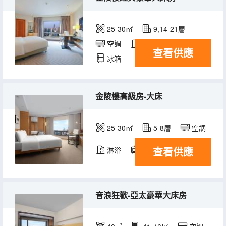
25-30㎡
9,14-21層
空調
淋浴
電視機
查看供應
冰箱
金陵樓高級房-大床
25-30㎡
5-8層
空調
查看供應
淋浴
電視機
冰箱
音浪狂歡-亞太豪華大床房