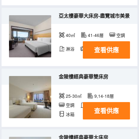
亞太樓豪華大床房-盡覽城市美景
40㎡
41-46層
空調
查看供應
淋浴
電視機
冰箱
金陵樓經典豪華雙床房
25-30㎡
9,14-18層
空調
淋浴
電視機
查看供應
冰箱
金陵樓經典豪華大床房