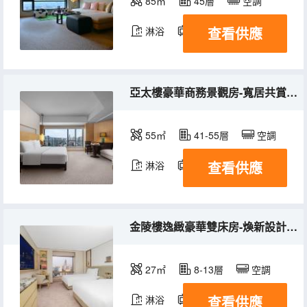
85㎡
45層
空調
查看供應
淋浴
電視機
冰箱
亞太樓豪華商務景觀房-寬居共賞雲天
55㎡
41-55層
空調
查看供應
淋浴
電視機
冰箱
金陵樓逸緻豪華雙床房-煥新設計，暢享舒適
27㎡
8-13層
空調
查看供應
淋浴
電視機
冰箱