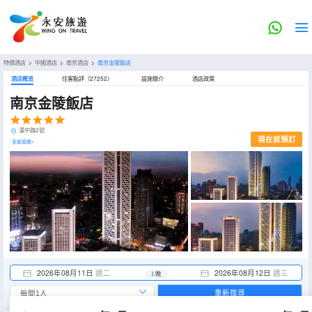
特價酒店
>
中國酒店
>
南京酒店
>
南京金陵飯店
酒店概览
住客點評（27252）
設施簡介
酒店政策
南京金陵飯店
漢中路2號
現在就預訂
全部設施>
2026年08月11日
週二
2026年08月12日
週三
1 晚
重新搜尋