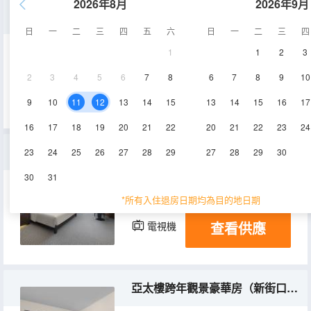
2026年8月
2026年9月
金陵樓公寓套房
日
一
二
三
四
五
六
日
一
二
三
四
1
1
2
3
55㎡
30-34層
空調
2
3
4
5
6
7
8
6
7
8
9
10
查看供應
淋浴
電視機
冰箱
9
10
11
12
13
14
15
13
14
15
16
17
16
17
18
19
20
21
22
20
21
22
23
24
亞太樓紫金山紫氣東來房-瞰山觀雲，迎東啟祥
23
24
25
26
27
28
29
27
28
29
30
30
31
40㎡
51-54層
空調
*所有入住退房日期均為目的地日期
查看供應
電視機
冰箱
亞太樓跨年觀景豪華房（新街口朝向）