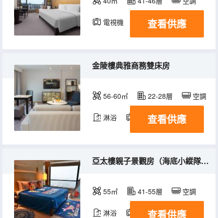
40㎡
41-46層
空調
查看供應
電視機
金陵樓典雅商務雙床房
56-60㎡
22-28層
空調
查看供應
淋浴
電視機
冰箱
亞太樓親子景觀房（海底小縱隊主題）
55㎡
41-55層
空調
查看供應
淋浴
電視機
冰箱