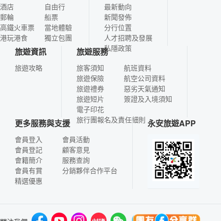
酒店
自由行
最新動向
郵輪
船票
新聞發佈
高鐵火車票
當地體驗
分行位置
港玩港食
獨立包團
人才招聘及發展
私隱政策
旅遊資訊
旅遊服務
旅遊攻略
旅客須知
航班資料
旅遊保險
航空公司資料
旅遊禮券
惡劣天氣通知
旅遊短片
簽證及入境須知
電子印花
旅行團報名及責任細則
更多服務與支援
永安旅遊APP
會員登入
會員活動
會員登記
顧客意見
會籍簡介
服務查詢
會員有賞
分銷夥伴合作平台
精選優惠