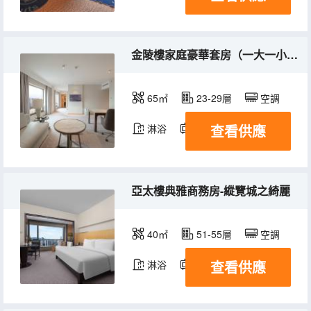
金陵樓家庭豪華套房（一大一小床）-新街口無敵景觀
65㎡
23-29層
空調
查看供應
淋浴
電視機
冰箱
亞太樓典雅商務房-縱覽城之綺麗
40㎡
51-55層
空調
查看供應
淋浴
電視機
冰箱