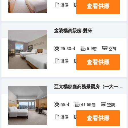
查看供應
淋浴
電視機
冰箱
金陵樓高級房-雙床
25-30㎡
5-9層
空調
查看供應
淋浴
電視機
冰箱
亞太樓家庭商務景觀房（一大一小床）-親子同覽城光
55㎡
41-55層
空調
查看供應
淋浴
電視機
冰箱