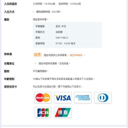
入住和退房
入住時間：14:00以後 退房時間：12:00以前
入住方式
櫃枱服務時間：24小時。
餐飲
酒店提供早餐。
早餐種類
西式, 中式
早餐形式
自助餐
費用
CNY 198/人
營業時間
07:00 - 10:00 每天
停車場
收费
酒店內提供公共停車場
，
每日RMB20
。
充電車位
•
酒店內提供充電樁，交流充電。
寵物
不可攜帶寵物。
年齡限制
18歲以下的房客不得在沒有家長或監護人的情況下入住酒店。
接受信用卡
可以信用卡在酒店付款，閣下可使用以下信用卡：