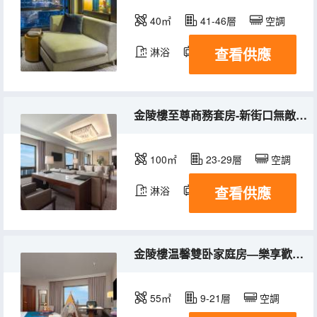
40㎡
41-46層
空調
查看供應
淋浴
電視機
冰箱
金陵樓至尊商務套房-新街口無敵景觀
100㎡
23-29層
空調
查看供應
淋浴
電視機
冰箱
金陵樓温馨雙卧家庭房—樂享歡聚時光
55㎡
9-21層
空調