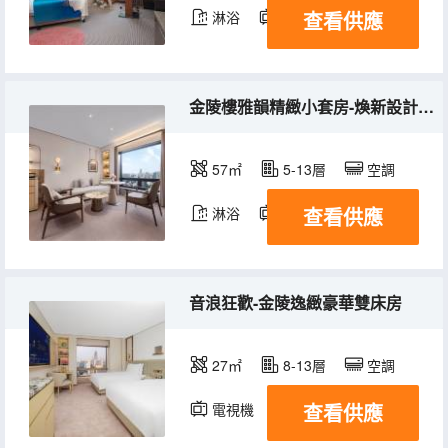
查看供應
淋浴
電視機
冰箱
金陵樓雅韻精緻小套房-煥新設計，家庭精選
57㎡
5-13層
空調
查看供應
淋浴
電視機
冰箱
音浪狂歡-金陵逸緻豪華雙床房
27㎡
8-13層
空調
查看供應
電視機