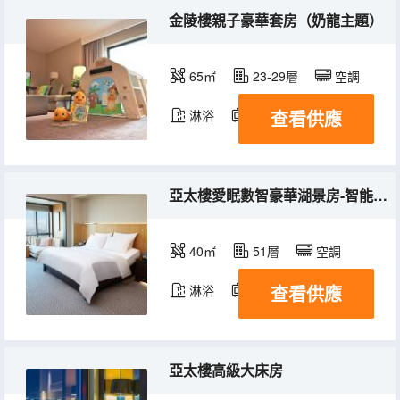
金陵樓親子豪華套房（奶龍主題）
65㎡
23-29層
空調
查看供應
淋浴
電視機
冰箱
亞太樓愛眠數智豪華湖景房-智能床墊+深睡舒眠
40㎡
51層
空調
查看供應
淋浴
電視機
冰箱
亞太樓高級大床房