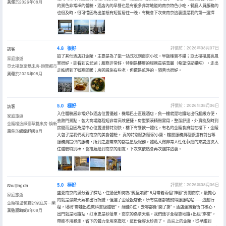
美景
入住於2026年08月
的景色非常棒的體驗，酒店內的早餐也是有很多非常地道的南京特色小吃，餐廳人員服務的
也很及時，很可惜因為出差衹有短暫居住一晚，有機會下次來南京這裏還是我的第一選擇
4.8
很好
評價於：2026年08月07日
訪客
退了其他酒店訂金陵，主要是為了能一站式吃到南京小吃，早飯確實不錯；亞太樓樓層高風
家庭旅遊
景很好，能看到玄武湖；服務非常好，特別是樓層的服務員張雪麗（希望沒記錯吧），走出
亞太樓尊享雙床房-飽覽都市
走進遇到了噓寒問暖；房間設施有些老，但還是乾淨的，隔音也很好。
風華
入住於2026年08月
5.0
極好
評價於：2026年08月06日
訪客
入住體驗感非常好👍酒店位置優越，機場巴士直達酒店，負一樓就是地鐵站出行超級方便，
家庭旅遊
去熱門景點、各大商場路程短非常高效便捷。房型緊湊精緻實用，整潔舒適，外賣能及時到
金陵樓逸緻豪華雙床房-煥新
房間而且因為是中心位置送餐特別快，樓下有餐飲一體化，有名的金陵食府就在樓下，金陵
設計，暢享舒適
入住於2026年08月
大包子是我們初到南京的美食體驗。 真的特別感謝管家小蘭、樓層服務員程影還有前台等
服務員提供的服務，所到之處帶來的都是星級服務，體貼入微非常人性化👍總的來説這次入
住體驗特別棒，會推薦給到南京的朋友，下次來依然會再次選擇這裏。
5.0
極好
評價於：2026年08月06日
Shuijingxin
盛夏南京的滿分親子驛站，住過便知何為“賓至如歸” 8月帶着兩個“神獸”勇闖南京，最擔心
家庭旅遊
的就是濕熱天氣和出行折騰。但選了金陵飯店後，所有焦慮都被熨得服服帖帖——這趟行
金陵樓温馨雙卧家庭房—樂
程，堪稱“帶娃出遊教科書級體驗”。 絕佳C位，去哪都像“開了掛”。酒店坐擁新街口核心，
享歡聚時光
入住於2026年08月
出門就是地鐵站，打車更是秒接單。南京的桑拿天裏，我們幾乎全程靠地鐵+出租“穿梭”，
帶娃不用暴走，省下的體力全用來逛吃，這份從容太珍貴了。 舌尖上的金陵，從早甜到