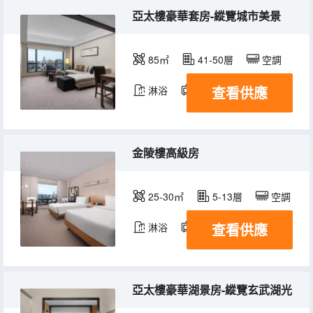
亞太樓豪華套房-縱覽城市美景
85㎡
41-50層
空調
查看供應
淋浴
電視機
冰箱
金陵樓高級房
25-30㎡
5-13層
空調
查看供應
淋浴
電視機
冰箱
亞太樓豪華湖景房-縱覽玄武湖光