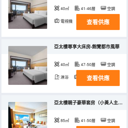
40㎡
41-46層
空調
查看供應
電視機
冰箱
亞太樓尊享大床房-飽覽都市風華
40㎡
47-50層
空調
查看供應
淋浴
電視機
冰箱
亞太樓親子豪華套房（小黃人主題）
85㎡
41-50層
空調