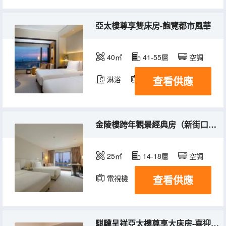
亞太樓尊享雙床房-飽覽都市風華
40㎡
41-55層
空調
查看供應
淋浴
電視機
冰箱
金陵樓跨年觀景經典房（新街口朝向）
25㎡
14-18層
空調
查看供應
電視機
冰箱
騏驥呈祥亞太樓尊享大床房-喜迎新春,賞燈會