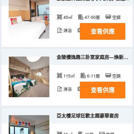
40㎡
47-50層
空調
查看供應
淋浴
電視機
冰箱
金陵樓逸趣三卧室家庭房—煥新設計，歡享温馨親子時光
115㎡
6-11層
空調
查看供應
淋浴
電視機
冰箱
亞太樓足球狂歡主題豪華套房