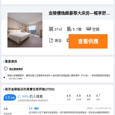
金陵樓逸緻豪華大床房—暢享舒適體驗
27㎡
5-7層
空調
查看供應
淋浴
電視機
冰箱
重要資訊
酒店重要資訊
根據公安機關要求，攜帶兒童入住需提供未成年人身份證件及與監護人關係證明（戶口本），如有問題請詳詢酒店
（025-84711888）。
南京金陵飯店的真實住客評論(27252)
4.8
4.8
4.8
4.7
99%
的人推薦
4.8
/5分
位置
清潔度
服務
設施
永安旅遊評價由真實酒店住客提供的評價。
5.0
極好
評價於：2026年08月07日
訪客
此次南京入住了幾家五星級酒店，其中最值得誇誇的是金陵飯店，首先前台服務熱情周到，
家庭旅遊