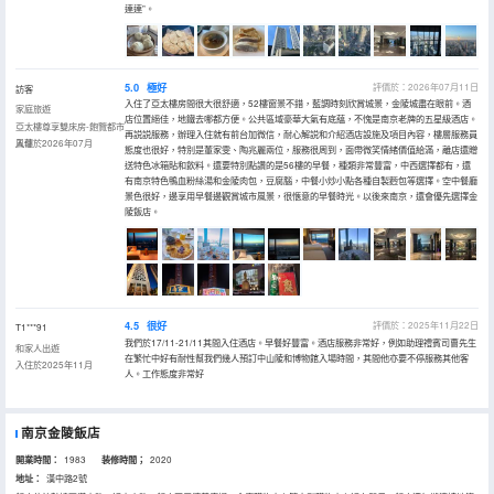
連連”。
5.0
極好
評價於：2026年07月11日
訪客
入住了亞太樓房間很大很舒適，52樓窗景不錯，藍調時刻欣賞城景，金陵城盡在眼前。酒
家庭旅遊
店位置絕佳，地鐵去哪都方便。公共區域豪華大氣有底藴，不愧是南京老牌的五星級酒店。
亞太樓尊享雙床房-飽覽都市
再説説服務，辦理入住就有前台加微信，耐心解説和介紹酒店設施及項目內容，樓層服務員
風華
入住於2026年07月
態度也很好，特別是董家雯、陶兆麗兩位，服務很周到，面帶微笑情緒價值給滿，離店還贈
送特色冰箱貼和飲料。還要特別點讚的是56樓的早餐，種類非常豐富，中西選擇都有，還
有南京特色鴨血粉絲湯和金陵肉包，豆腐腦，中餐小炒小點各種自製麪包等選擇。空中餐廳
景色很好，邊享用早餐邊觀賞城市風景，很愜意的早餐時光。以後來南京，還會優先選擇金
陵飯店。
4.5
很好
評價於：2025年11月22日
T1***91
我們於17/11-21/11其間入住酒店。早餐好豐富。酒店服務非常好，例如助理禮賓司曹先生
和家人出遊
在繁忙中好有耐性幫我們幾人預訂中山陵和博物館入場時間，其間他亦要不停服務其他客
入住於2025年11月
人。工作態度非常好
南京金陵飯店
開業時間：
1983
装修時間；
2020
地址：
漢中路2號