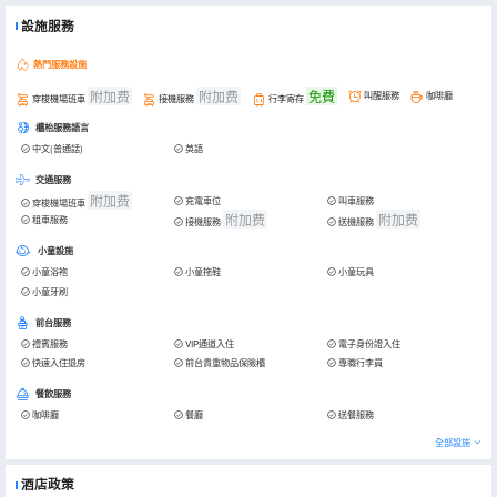
設施服務
熱門服務設施
附加费
附加费
免費
叫醒服務
咖啡廳
穿梭機場班車
接機服務
行李寄存
櫃枱服務語言
中文(普通話)
英語
交通服務
附加费
充電車位
叫車服務
穿梭機場班車
附加费
附加费
租車服務
接機服務
送機服務
小童設施
小童浴袍
小童拖鞋
小童玩具
小童牙刷
前台服務
禮賓服務
VIP通道入住
電子身份證入住
快速入住退房
前台貴重物品保險櫃
專職行李員
餐飲服務
咖啡廳
餐廳
送餐服務
全部設施
酒店政策