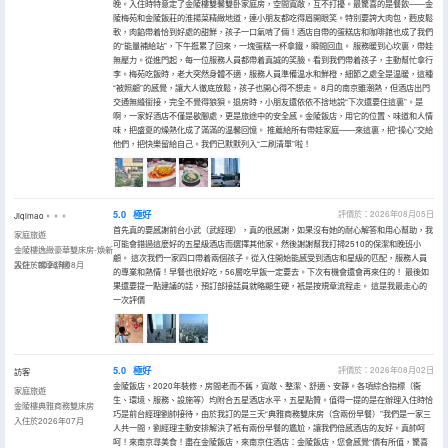
晚。入住時特意定了金陵樓雙馨雙卧家庭房，空間寬敞，互不打擾。最驚喜的是餐飲——金
陵梅苑和金陵飯莊的淮揚菜精緻地道，連小朋友都吃得眉開眼笑。特別要誇大肉包，麪皮鬆
軟，肉餡帶着恰到好處的甜鮮，孩子一口氣啃了倆！酒店自帶的蛋糕店和咖啡館也成了我們
的“能量補給站”，下午逛累了回來，一塊蛋糕一杯拿鐵，瞬間回血。 服務暖到心坎裏，帶娃
無壓力。從進門起，每一位服務人員都帶着真誠的笑臉。看到我們帶着孩子，主動幫忙拿行
李。梅苑吃飯時，老大突然身體不適，服務人員準備温水和鮮橙，細節之處全是温暖，這種
“被照顧”的感覺，讓大人徹底放鬆，孩子也開心得不想走。 8月的南京雖潮熱，但酒店出門
交通無縫銜接，完全不覺得狼狽。退房時，小朋友還依依不捨地説“下次還要住這裏”。是
啊，一家好酒店不僅是歇腳處，更是旅途中的安全感。金陵飯店，用它的位置、味道和人情
味，把盛夏的燥熱化成了滿滿的温馨回憶。 推薦給所有帶娃家庭——來這裏，把“操心”交給
他們，把快樂留給自己。我們已默默列入“二刷清單”啦！
5.0
極好
評價於：2026年08月05日
Jiqimao。。。
首先真的要感謝前台小武（武經理），真的很感謝，如果沒有她的耐心解答和用心幫助，我
家庭旅遊
可能會錯過這麼好的五星級酒店而選擇其他家。然後謝謝幫我打掃2510的保潔和晚班小
金陵樓逸緻豪華雙床房-煥新
顧。 這次我們一家四口帶着兩個孩子。從入住開始能感受到酒店和星級的匹配，服務人員
設計，暢享舒適
入住於2026年08月
的專業和熱情！早餐也很好吃，56層吃早飯一定要去。下次有機會還會再來住的！ 最後如
果還要提一點建議的話，預訂部接話員就略顯生硬，衹是按規章流程走。 這是我最走心的
一次評價
5.0
極好
評價於：2026年08月02日
訪客
金陵飯店，2020年裝修，房間老而不舊，寬敞、整潔、舒適、安靜。各項綜合指標（衞
家庭旅遊
生、環境、服務、設施等）均附合五星酒店水平，五星點贊。值得一提的是在辦理入住時恰
金陵樓典雅商務雙床房
巧是前台經理劉帥接待，由於我訂的是三天“典雅商務雙床房（含兩份早餐）”我們是一家三
入住於2026年07月
人共一間，劉經理主動安排解決了衹有兩份早餐的尷尬，讓我們倍感酒店的友好。真帥呵
呵！來南京尋美食！盡在金陵飯店，來南京住酒店：金陵飯店，您會感覺“價有所值，驚喜