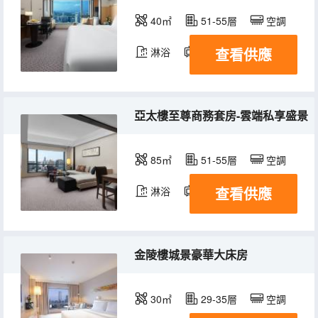
40㎡
51-55層
空調
查看供應
淋浴
電視機
冰箱
亞太樓至尊商務套房-雲端私享盛景
85㎡
51-55層
空調
查看供應
淋浴
電視機
冰箱
金陵樓城景豪華大床房
30㎡
29-35層
空調