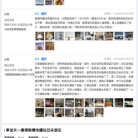
5.0
極好
評價於：2026年06月08日
訪客
鼓樓地鐵站旁邊的亞朵，位置真的絕了！步行到天一廣場才200米，逛完街慢悠悠走回去完
家庭旅遊
全不累。 酒店環境乾淨舒服，性價比拉滿。最驚喜的是還有小童樂園，晚上娃撒歡玩了好
雅緻大床房-恆温直飲水機
久，徹底放電，老母親也能歇口氣～ 帶娃來寧波的朋友真心可以沖這家！
+65寸巨幕電視投屏
入住於2026年06月
5.0
極好
評價於：2026年05月27日
訪客
已經離開寧波多日，突然想起來遊記還沒寫。是的，每次寫評如果是當日寫的，往往是酒店
獨自旅遊
要求，不好意思不寫，但時隔多日，想起來寫一下，那是真心喜歡。這家酒店我住了兩晚，
高級大床房-恆温直飲水機
連着享受了兩次深夜粥到，臨走還吃了爆米花。當然享受洗衣服務也是我住亞朵的主因。到
+慢回彈記憶枕+徠芬吹風機
入住於2026年05月
的太晚了，幾台洗衣機都被佔用，我就毫無愧色地把待洗衣物留下了。第二天玩回來，衣服
疊得整整齊齊的，帶來一如既往住亞朵的喜悅。打車去的，最後打車離開，步行去玩鼓樓，
天一閣，月湖，然後打車去老外灘做了遊船，打車回旅館，非常方便。其實旅館離地鐵站也
很近，可走路去鼓樓太近了，沒用上地鐵站。第二天因為旅館太舒服了，我在旅館刷了一上
午手機做功略，然後叫了輛順風車去溪口。
寧波天一廣場鼓樓地鐵站亞朵酒店
開業時間：
2016
装修時間；
2020