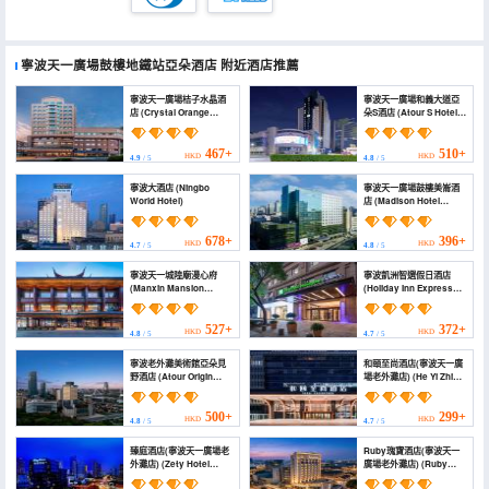
寧波天一廣場鼓樓地鐵站亞朵酒店
附近酒店推薦
寧波天一廣場桔子水晶酒
寧波天一廣場和義大道亞
店 (Crystal Orange
朵S酒店 (Atour S Hotel
Ningbo Tianyi Square)
Ningbo Tianyi Square
Heyi Avenue)
467+
510+
HKD
HKD
4.9
/ 5
4.8
/ 5
寧波大酒店 (Ningbo
寧波天一廣場鼓樓美崙酒
World Hotel)
店 (Madison Hotel
Ningbo Tianyi Square
Xinyuan)
678+
396+
HKD
HKD
4.7
/ 5
4.8
/ 5
寧波天一城隍廟漫心府
寧波凱洲智選假日酒店
(Manxin Mansion
(Holiday Inn Express
Ningbo Tianyi
NINGBO CITY CENTER
Chenghuang Temple)
by IHG)
527+
372+
HKD
HKD
4.8
/ 5
4.7
/ 5
寧波老外灘美術館亞朵見
和頤至尚酒店(寧波天一廣
野酒店 (Atour Origin
場老外灘店) (He Yi Zhi
Hotel Ningbo Old Bund
Shang Hotel (Ningbo
Art Museum)
Tianyi Square Old Bund
Sanjiangkou Store))
500+
299+
HKD
HKD
4.8
/ 5
4.7
/ 5
臻庭酒店(寧波天一廣場老
Ruby瑰寶酒店(寧波天一
外灘店) (Zety Hotel
廣場老外灘店) (Ruby
(Ningbo Tianyi Square
Bella Hotel （Ningbo