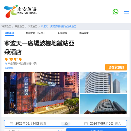
特價酒店
>
中國酒店
>
寧波酒店
>
寧波天一廣場鼓樓地鐵站亞朵酒店
酒店概览
住客點評（8476）
設施簡介
酒店政策
寧波天一廣場鼓樓地鐵站亞
朵酒店
中山東路81號 (縣前街12號)
現在就預訂
全部設施>
2026年08月14日
週五
2026年08月15日
週六
1 晚