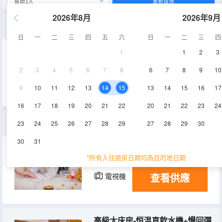
重新搜尋
2026年8月
2026年9月
行政大床房-恒温直飲水機+65寸巨幕可投屏
日
一
二
三
四
五
六
日
一
二
三
四
1
1
2
3
30㎡
5-6層
空調
2
3
4
5
6
7
8
6
7
8
9
10
查看供應
電視機
9
10
11
12
13
14
15
13
14
15
16
17
16
17
18
19
20
21
22
20
21
22
23
24
高級雙床房-恒温直飲水機+慢回彈記憶枕+徠芬吹風機
23
24
25
26
27
28
29
27
28
29
30
30
31
26㎡
7-11層
空調
*所有入住退房日期均為目的地日期
查看供應
電視機
高級大床房-恒温直飲水機+慢回彈記憶枕+徠芬吹風機