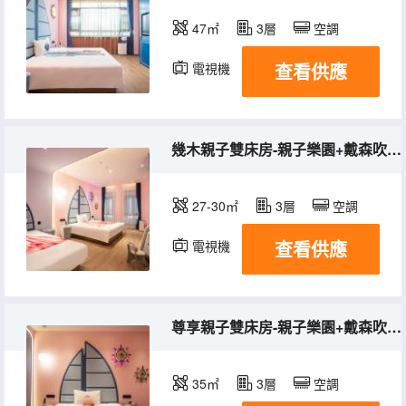
47㎡
3層
空調
查看供應
電視機
冰箱
幾木親子雙床房-親子樂園+戴森吹風機+冰箱+FREE遊戲幣
27-30㎡
3層
空調
查看供應
電視機
冰箱
尊享親子雙床房-親子樂園+戴森吹風機+冰箱+FREE遊戲幣
35㎡
3層
空調