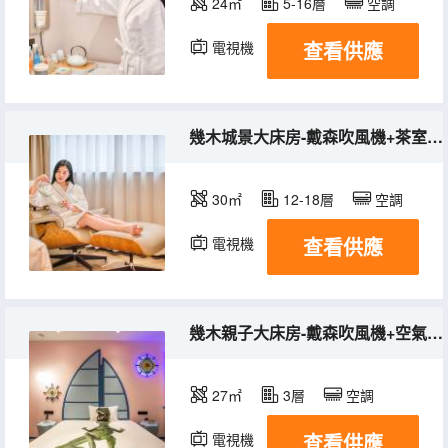
24㎡
5-16層
空調
查看供應
電視機
幾木城景大床房-戴森吹風機+茶室+小冰箱+Pro深睡枕
30㎡
12-18層
空調
查看供應
電視機
冰箱
幾木親子大床房-戴森吹風機+空氣淨化器+FREE遊戲幣
27㎡
3層
空調
查看供應
電視機
冰箱