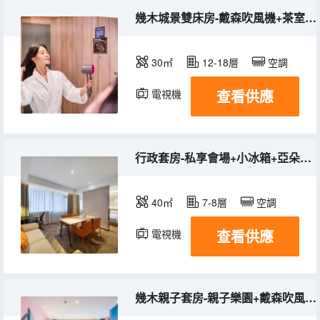
幾木城景雙床房-戴森吹風機+茶室+小冰箱+Pro深睡枕
30㎡
12-18層
空調
查看供應
電視機
冰箱
行政套房-私享會場+小冰箱+亞朵星球深睡枕Pro
40㎡
7-8層
空調
查看供應
電視機
冰箱
幾木親子套房-親子樂園+戴森吹風機+FREE遊戲幣