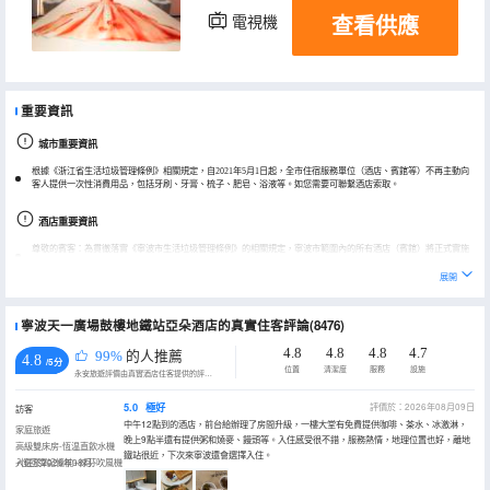
查看供應
電視機
冰箱
重要資訊
城市重要資訊
根據《浙江省生活垃圾管理條例》相關規定，自2021年5月1日起，全市住宿服務單位（酒店、賓館等）不再主動向
客人提供一次性消費用品，包括牙刷、牙膏、梳子、肥皂、浴液等。如您需要可聯繫酒店索取。
酒店重要資訊
尊敬的賓客：為貫徹落實《寧波市生活垃圾管理條例》的相關規定，寧波市範圍內的所有酒店（賓館）將正式實施
一次性消費品的限制使用。自2019年10月1日起，本酒店不再向賓客提供剃鬚刀、潤膚露、洗衣粉、護髮素、浴鹽、
浴帽、浴花、梳子、火柴、擦鞋紙等10類一次性用品，同時根據客房實際入住人數限量提供牙膏、牙刷、拖鞋、禮
展開
品袋等一次性用品，如有疑問請致電057487303888。
寧波天一廣場鼓樓地鐵站亞朵酒店的真實住客評論(8476)
4.8
4.8
4.8
4.7
99%
的人推薦
4.8
/5分
位置
清潔度
服務
設施
永安旅遊評價由真實酒店住客提供的評價。
5.0
極好
評價於：2026年08月09日
訪客
中午12點到的酒店，前台給辦理了房間升級，一樓大堂有免費提供咖啡、茶水、冰激淋，
家庭旅遊
晚上9點半還有提供粥和燒麥、饅頭等。入住感受很不錯，服務熱情，地理位置也好，離地
高級雙床房-恆温直飲水機
鐵站很近，下次來寧波還會選擇入住。
+慢回彈記憶枕+徠芬吹風機
入住於2026年08月