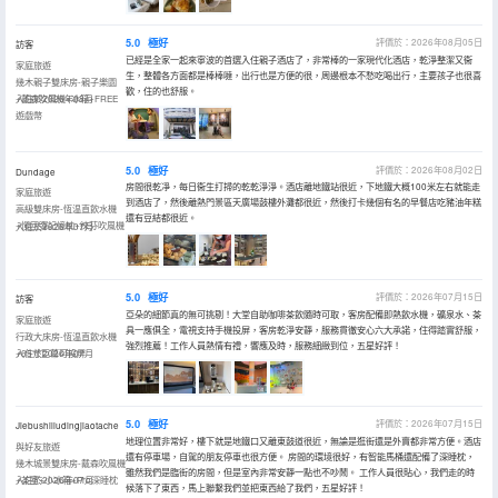
5.0
極好
評價於：2026年08月05日
訪客
已經是全家一起來寧波的首選入住親子酒店了，非常棒的一家現代化酒店，乾淨整潔又衞
家庭旅遊
生，整體各方面都是棒棒噠，出行也是方便的很，周邊根本不愁吃喝出行，主要孩子也很喜
幾木親子雙床房-親子樂園
歡，住的也舒服。
+戴森吹風機+冰箱+FREE
入住於2026年08月
遊戲幣
5.0
極好
評價於：2026年08月02日
Dundage
房間很乾凈，每日衞生打掃的乾乾淨淨。酒店離地鐵站很近，下地鐵大概100米左右就能走
家庭旅遊
到酒店了，然後離熱門景區天廣場鼓樓外灘都很近，然後打卡幾個有名的早餐店吃豬油年糕
高級雙床房-恆温直飲水機
還有豆結都很近。
+慢回彈記憶枕+徠芬吹風機
入住於2026年07月
5.0
極好
評價於：2026年07月15日
訪客
亞朵的細節真的無可挑剔！大堂自助咖啡茶飲隨時可取，客房配備即熱飲水機，礦泉水、茶
家庭旅遊
具一應俱全，電視支持手機投屏，客房乾淨安靜，服務貫徹安心六大承諾，住得踏實舒服，
行政大床房-恆温直飲水機
強烈推薦！工作人員熱情有禮，響應及時，服務細緻到位，五星好評！
+65寸巨幕可投屏
入住於2026年07月
5.0
極好
評價於：2026年07月15日
Jiebushiliudingjiaotache
地理位置非常好，樓下就是地鐵口又離東鼓道很近，無論是逛街還是外賣都非常方便。酒店
與好友旅遊
還有停車場，自駕的朋友停車也很方便。 房間的環境很好，有智能馬桶還配備了深睡枕，
幾木城景雙床房-戴森吹風機
雖然我們是臨街的房間，但是室內非常安靜一點也不吵鬧。 工作人員很貼心，我們走的時
+茶室+小冰箱+Pro深睡枕
入住於2026年07月
候落下了東西，馬上聯繫我們並把東西給了我們，五星好評！