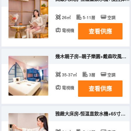
26㎡
5-11層
空調
查看供應
電視機
幾木親子房--親子樂園+戴森吹風機+冰箱+FREE遊戲幣
35-37㎡
3層
空調
查看供應
電視機
冰箱
雅緻大床房-恒温直飲水機+65寸巨幕電視投屏