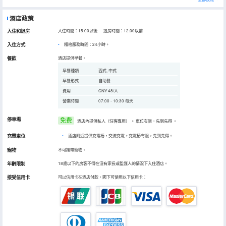
酒店政策
入住和退房
入住時間：15:00以後 退房時間：12:00以前
入住方式
櫃枱服務時間：24小時。
餐飲
酒店提供早餐。
早餐種類
西式, 中式
早餐形式
自助餐
費用
CNY 48/人
營業時間
07:00 - 10:30 每天
停車場
免费
酒店內提供私人（住客專用）
。
車位有限，先到先得
。
充電車位
•
酒店附近提供充電樁，交流充電。充電樁有限，先到先得。
寵物
不可攜帶寵物。
年齡限制
18歲以下的房客不得在沒有家長或監護人的情況下入住酒店。
接受信用卡
可以信用卡在酒店付款，閣下可使用以下信用卡：