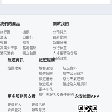
我們的產品
關於我們
旅行團
機票
公司背景
酒店
自由行
最新動向
郵輪
船票
新聞發佈
高鐵火車票
當地體驗
分行位置
港玩港食
獨立包團
人才招聘及發展
私隱政策
旅遊資訊
旅遊服務
旅遊攻略
旅客須知
航班資料
旅遊保險
航空公司資料
旅遊禮券
惡劣天氣通知
旅遊短片
簽證及入境須知
電子印花
旅行團報名及責任細則
更多服務與支援
永安旅遊APP
會員登入
會員活動
會員登記
顧客意見