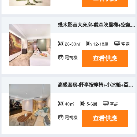
幾木影音大床房-戴森吹風機+空氣淨化器+Pro深睡枕
26-30㎡
12-18層
空調
查看供應
電視機
冰箱
高級套房-舒享按摩椅+小冰箱+亞朵星球深睡枕Pro
40㎡
5-6層
空調
查看供應
電視機
冰箱