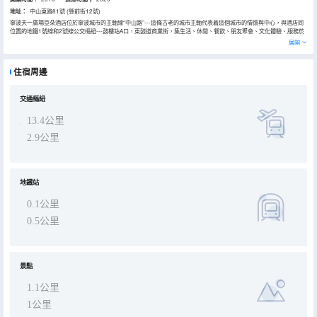
地址：
中山東路81號 (縣前街12號)
寧波天一廣場亞朵酒店位於寧波城市的主軸線“中山路”---這條古老的城市主軸代表着這個城市的情懷與中心，與酒店同
位置的地鐵1號線和2號線公交樞紐---鼓樓站A口，東鼓道商業街，集生活、休閒、餐飲、朋友聚會、文化體驗、服務於
一體；鄰街相望的寧波天一廣場商圈，作為寧波城市的一張重要名片，景緻通透、碧水怡人；鼓樓、月湖文化街區、天
展開
一閣博物館、天封塔、三江口、老外灘、三江六岸美景盡收眼底。
酒店客房簡約雅緻，以閲讀和屬地攝影為主題，為您營造舒適、簡約、樸實、靜謐的住宿體驗。
1F竹居，24小時的閲讀空間，一書一茶，一份聆聽繁華落地的心;4F餐廳(相招)---各種轟趴走起；24小時自助洗衣房
住宿周邊
（出塵）---保持旅途中您的靚麗出行；健身房（汗出）--熱愛生活健康隨行；19F會議室（共語）---與您開啟心靈的溝
通空間。書藏古今，港通天下，水韻動人的寧波歡迎您！！
交通樞紐
13.4公里
2.9公里
地鐵站
0.1公里
0.5公里
景點
1.1公里
1公里