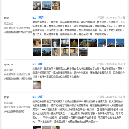
5.0
極好
評價於：2026年07月09日
訪客
房間乾淨整潔，比較智能。隔音好房間很安靜，地理位置優越，價位適中，性價比好。公共
家庭旅遊
區域也還不錯，當外出回來在大堂喝上一杯冰的酸梅檸檬茶，酷暑的時候太貼心了。還有現
高級雙床房-恆温直飲水機
磨咖啡供應，地理位置也不錯，去哪都方便。在寧波時間不長就一晚，晚上去老外灘逛逛，
+慢回彈記憶枕+徠芬吹風機
入住於2026年07月
白天去天一閣藏書院看看，相對舒適不太累。對亞朵的印象一如既往的好。
5.0
極好
評價於：2026年07月06日
syting37
房間安靜，整潔乾淨！離開酒店之後發現自己的戒指遺留在了房間，馬上聯繫前台，葉馨，
家庭旅遊
迅速的幫餓找到了，還給我順豐寄過來！真的非常感謝，服務員都很親切負責！亞朵真的非
高級雙床房-恆温直飲水機
常好！出行一直選亞朵酒店從來都沒有失望過！
+慢回彈記憶枕+徠芬吹風機
入住於2026年07月
5.0
極好
評價於：2026年07月05日
訪客
這家亞朵真的住出了家的感覺！必須給五星好評🌟 特別感謝前台接待奕鑫，從入住就貼心
家庭旅遊
地發來温馨提示，還詳細介紹了周邊的美食和景點攻略，服務超級細緻周到～ 房間體驗感
雅緻大床房-恆温直飲水機
滿分💯： 🛏️ 床品很柔軟，躺下去就像被雲朵包裹住一樣舒服； 🪟 窗外的視野也很好，躺
+65寸巨幕電視投屏
入住於2026年07月
在床上就能看到一望無際的天空； 🌙 晚上還有“深夜粥到”服務，熱乎乎的粥下肚，暖胃又
暖心； 🍳 早餐味道很贊，品種豐富，用餐時間安排得也很合理，不用趕早也能吃上熱乎
的。 下次出差旅行，還會選這裏！推薦給所有來這邊玩的朋友～