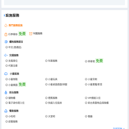
設施服務
熱門服務設施
免費
叫醒服務
行李寄存
櫃枱服務語言
中文(普通話)
交通服務
免費
充電車位
叫車服務
停車場
代客泊車
小童設施
小童拖鞋
小童玩具
小童牙刷
免費
小童桌面遊戲/拼圖
小童書籍/影音
小童樂園
前台服務
儲物櫃
禮賓服務
VIP通道入住
電子身份證入住
快速入住退房
前台貴重物品保險櫃
餐飲服務
小吃吧
大堂吧
餐廳
送餐服務
全部設施