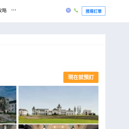
...
攻略
搜尋訂單
現在就預訂