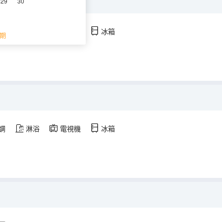
29
30
調
淋浴
電視機
冰箱
期
調
淋浴
電視機
冰箱