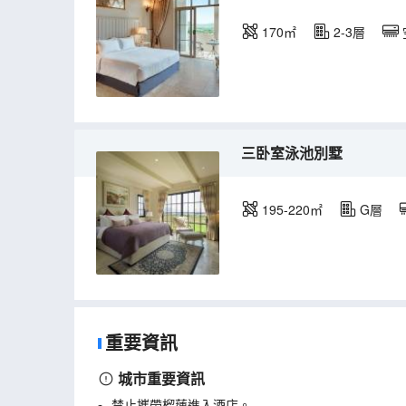
170㎡
2-3層
三卧室泳池別墅
195-220㎡
G層
重要資訊
城市重要資訊
禁止攜帶榴蓮進入酒店。