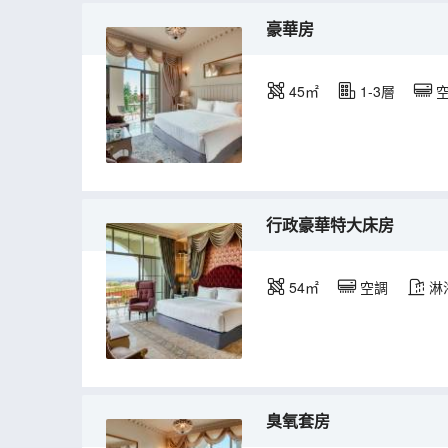
豪華房
45㎡
1-3層
行政豪華特大床房
54㎡
空調
淋
臭氧套房