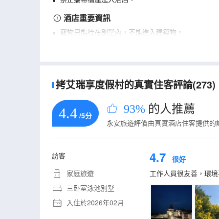
酒店重要資訊
寵物只能待在別墅內，不能進入建築物。
拷艾瑞享度假村的真實住客評論(273)
93%
的人推薦
4.4
/5分
永安旅遊評價由真實酒店住客提供的
4.7
訪客
很好
家庭旅遊
工作人員很友善，環境
三卧室泳池別墅
入住於2026年02月