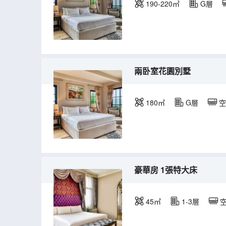
190-220㎡
G層
兩卧室花園別墅
180㎡
G層
空
豪華房 1張特大床
45㎡
1-3層