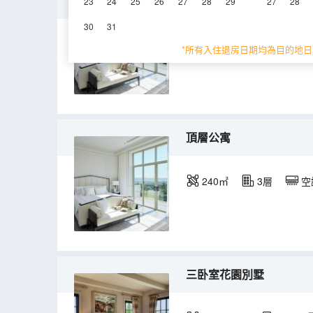
皇家頂層公寓
23
24
25
26
27
28
29
27
28
30
31
316㎡
3層
空
*所有入住退房日期均為目的地日
頂層公寓
240㎡
3層
空
三卧室花園別墅