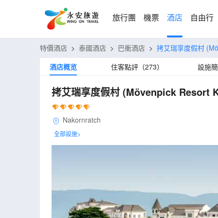
旅行團
機票
酒店
自由行
特價酒店
>
泰國酒店
>
巴衝酒店
>
拷艾瑞享度假村
(Mö
酒店概览
住客點評（273）
設施簡
拷艾瑞享度假村
(Mövenpick Resort K
Nakornratch
全部設施>