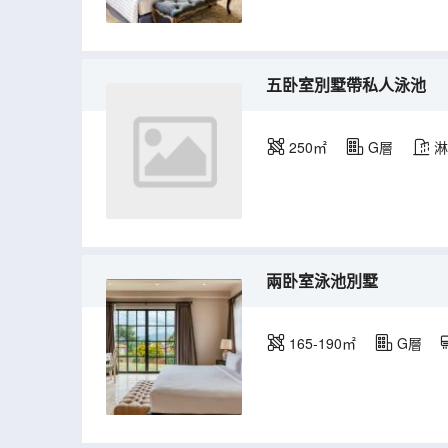
五卧室別墅帶私人泳池
250㎡
G層
淋
兩卧室泳池別墅
165-190㎡
G層