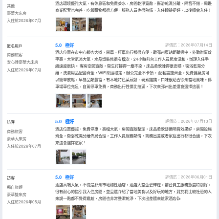
酒店環境優雅大氣，有休息區和免費茶水，房間乾淨寬敞，衞浴乾濕分離，隔音不錯，周邊
其他
商業配套也完善，吃飯購物都很方便，服務人員也很熱情，入住體驗挺好，以後還會入住！
豪華大床房
入住於2026年07月
5.0
極好
評價於：2026年07月14日
匿名用戶
酒店位置在市中心銀杏大道，開車、打車出行都很方便，離邳州東站距離適中，外勤辦事效
商務旅客
率高。大堂氣派大氣，水晶燈裝修很有檔次，24小時前台工作人員態度温和，辦理入住手
安心睡豪華大床房
續速度很快。 客房空間寬敞，衞生打掃得一塵不染，床品柔軟睡得很安穩，衞浴乾濕分
入住於2026年07月
離，洗漱用品配套齊全，WiFi網速穩定，辦公完全不卡頓。 配套設施齊全，免費健身房可
以簡單放鬆，早餐品類豐富，有本地特色菜煎餅、現煮餛飩，口味很貼合徐州當地風味。停
車場車位充足，自駕停車免費，商務出行性價比拉滿，下次來邳州出差還會選擇這裏！
5.0
極好
評價於：2026年07月13日
訪客
酒店位置優越，免費停車，高檔大氣，房間寬敞整潔，床品柔軟舒適隔音效果好，房間設施
商務旅客
齊全，衞浴乾濕分離佈局合理，工作人員服務熱情，商務出差或者家庭出行都很合適，下次
豪華大床房
來還會選擇這家！
入住於2026年07月
5.0
極好
評價於：2026年06月01日
訪客
酒店高端大氣，不愧是邳州市地標性酒店，酒店大堂金碧輝煌，前台員工服務態度特別好，
獨自旅遊
很有耐心的指引我入住房間，並且還介紹了當地美食以及好玩的地方，對於我比較社恐的人
豪華雙床房
來説一點都不覺得尷尬，房間也非常整潔乾淨，下次出差還來這家酒店👍
入住於2026年05月