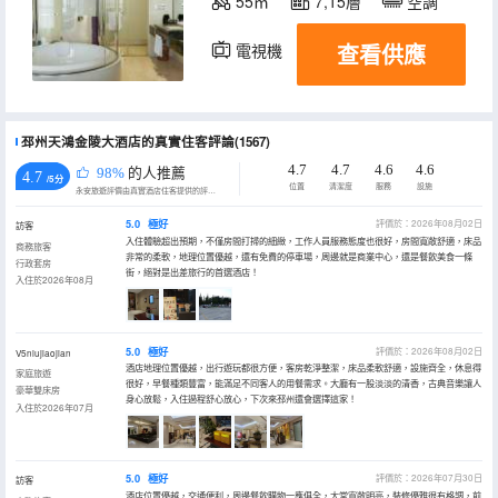
55㎡
7,15層
空調
查看供應
電視機
冰箱
邳州天鴻金陵大酒店的真實住客評論(1567)
4.7
4.7
4.6
4.6
98%
的人推薦
4.7
/5分
位置
清潔度
服務
設施
永安旅遊評價由真實酒店住客提供的評價。
5.0
極好
評價於：2026年08月02日
訪客
入住體驗超出預期，不僅房間打掃的細緻，工作人員服務態度也很好，房間寬敞舒適，床品
商務旅客
非常的柔軟，地理位置優越，還有免費的停車場，周邊就是商業中心，還是餐飲美食一條
行政套房
街，絕對是出差旅行的首選酒店！
入住於2026年08月
5.0
極好
評價於：2026年08月02日
V5niujiaojian
酒店地理位置優越，出行遊玩都很方便，客房乾淨整潔，床品柔軟舒適，設施齊全，休息得
家庭旅遊
很好，早餐種類豐富，能滿足不同客人的用餐需求。大廳有一股淡淡的清香，古典音樂讓人
豪華雙床房
身心放鬆，入住過程舒心放心，下次來邳州還會選擇這家！
入住於2026年07月
5.0
極好
評價於：2026年07月30日
訪客
酒店位置優越，交通便利，周邊餐飲購物一應俱全，大堂寬敞明亮，裝修優雅很有格調，前