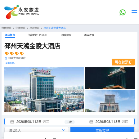
特價酒店
>
中國酒店
>
邳州酒店
>
邳州天鴻金陵大酒店
酒店概览
住客點評（1567）
設施簡介
酒店政策
邳州天鴻金陵大酒店
銀杏大道888號
現在就預訂
全部設施>
2026年08月12日
週三
2026年08月13日
週四
1 晚
重新搜尋