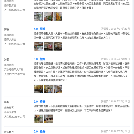
商務旅客
台辦理入住高效快捷。房間乾淨整潔，佈局合理，床品柔軟舒適，隔音效果也不錯，無論是
豪華雙床房
商務出行還是休閑度假，這裏都是理想之選，值得推薦！
入住於2026年07月
5.0
極好
評價於：2026年07月29日
訪客
酒店環境優雅大氣，大廳有一股淡淡的清香，有休息區和免費茶水，房間乾淨整潔，衞浴乾
商務旅客
濕分離，房間隔音也不錯，周邊商業配套也完善，以後來邳州還會入住！
豪華大床房
入住於2026年07月
5.0
極好
評價於：2026年07月24日
訪客
酒店地理位置優越，出行購物都很方便，工作人員服務熱情專業，辦理入住高效快捷，客房
商務旅客
乾淨整潔，床品柔軟舒適，設施齊全維護得很好，隔音效果也不錯，休息得十分安穩，早餐
安心睡豪華大床房
種類豐富，口味在線，能滿足不同的用餐需求。公共區域環境雅緻，古典音樂讓人身心舒
入住於2026年07月
暢，大廳還有一股淡淡的清香，無論是硬件配置還是服務態度都超預期，入住過程舒心放
心，下次來邳州還會選擇這家！
5.0
極好
評價於：2026年07月22日
訪客
酒店位置優越，不管是外觀還是大廳都很氣派，大廳還有一股很清雅的香味，房間面積也挺
商務旅客
大，設施用品都是應有盡有，房間採光也很好，下次來邳州還會選擇這家！
豪華大床房
入住於2026年07月
5.0
極好
評價於：2026年07月21日
匿名用戶