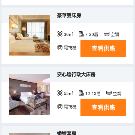
豪華雙床房
36㎡
7-20層
空調
查看供應
電視機
冰箱
安心睡行政大床房
55㎡
12-13層
空調
查看供應
電視機
冰箱
婚嫁套房