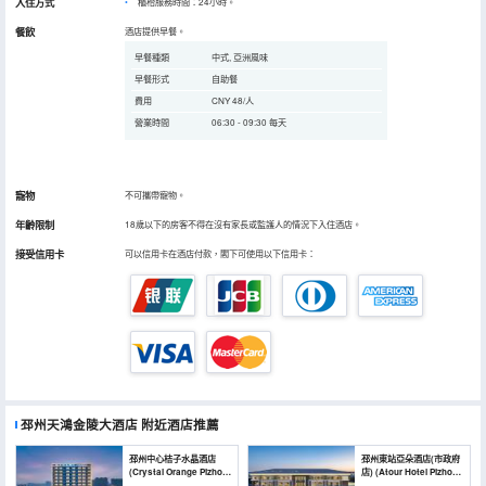
入住方式
櫃枱服務時間：24小時。
餐飲
酒店提供早餐。
早餐種類
中式, 亞洲風味
早餐形式
自助餐
費用
CNY 48/人
營業時間
06:30 - 09:30 每天
寵物
不可攜帶寵物。
年齡限制
18歲以下的房客不得在沒有家長或監護人的情況下入住酒店。
接受信用卡
可以信用卡在酒店付款，閣下可使用以下信用卡：
邳州天鴻金陵大酒店
附近酒店推薦
邳州中心桔子水晶酒店
邳州東站亞朵酒店(市政府
(Crystal Orange Pizhou
店) (Atour Hotel Pizhou
Center)
East Railway Station