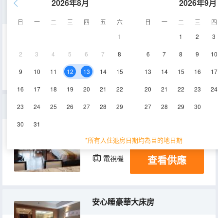
2026年8月
2026年9月
安心睡豪華雙床房
日
一
二
三
四
五
六
日
一
二
三
四
1
1
2
3
36㎡
12-13層
空調
2
3
4
5
6
7
8
6
7
8
9
10
查看供應
電視機
冰箱
9
10
11
12
13
14
15
13
14
15
16
17
16
17
18
19
20
21
22
20
21
22
23
24
仁義主題大床房
23
24
25
26
27
28
29
27
28
29
30
30
31
55㎡
21層
空調
*所有入住退房日期均為目的地日期
查看供應
電視機
冰箱
安心睡豪華大床房