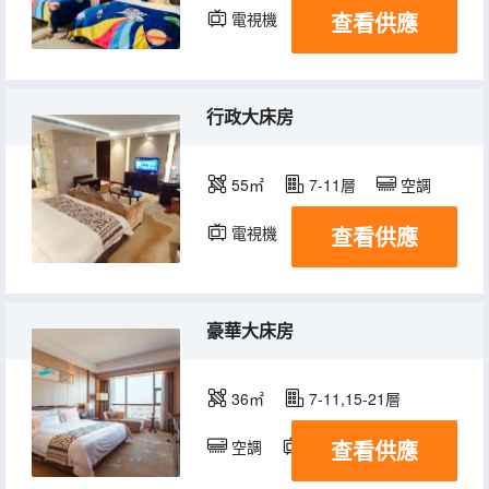
查看供應
電視機
冰箱
行政大床房
55㎡
7-11層
空調
查看供應
電視機
冰箱
豪華大床房
36㎡
7-11,15-21層
查看供應
空調
電視機
冰箱