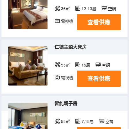
36㎡
12-13層
空調
查看供應
電視機
冰箱
仁德主題大床房
55㎡
15層
空調
查看供應
電視機
冰箱
智能親子房
55㎡
7,15層
空調