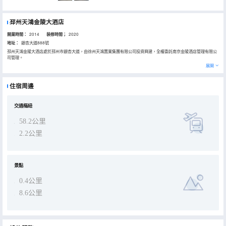
邳州天鴻金陵大酒店
開業時間：
2014
装修時間；
2020
地址：
銀杏大道888號
邳州天鴻金陵大酒店處於邳州市銀杏大道，由徐州天鴻置業集團有限公司投資興建，全權委託南京金陵酒店管理有限公
司管理。
精美客房內的暖木色調平添一份温馨柔和；有商務寬帶數據接口、無線網絡、國內/外衞星電視\迷你酒吧、電子保險箱等
展開
設施。235平米的總統套房內，有奢華的卧室、書房、餐廳，洗浴間內有按摩浴缸，貼心的管家式服務讓你尊享禮物。
經驗豐富的大廚打造精彩餐飲體驗。全日制餐廳內有中、西式各色美味佳餚和舒適的用餐環境。19間華麗私人包廂，呈
上享譽中國的廣東菜、浙江菜、本幫菜系。
住宿周邊
760平方米的多功能廳及6間大小會議室，擁有先進的會議設施,是組織會議、舉辦宴會的理想之選。
閒暇時，你可以到健身俱樂部、室內恒温泳池、SPA中心，享受運動的快樂及舒緩的按摩體驗。
交通樞紐
58.2公里
2.2公里
景點
0.4公里
8.6公里