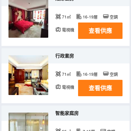
71㎡
16-19層
空調
查看供應
電視機
冰箱
行政套房
71㎡
16-19層
空調
查看供應
電視機
冰箱
智能家庭房