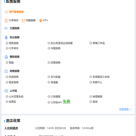
設施服務
熱門服務設施
行李寄存
叫醒服務
KTV
交通服務
前台服務
禮賓服務
前台貴重物品保險櫃
專職行李員
行李寄存
叫醒服務
餐飲服務
餐廳
送餐服務
商務服務
快遞服務
多功能廳
多媒體演示系統
婚宴服務
會議廳
商務中心
公共區
公共音響系統
行政樓層
無煙樓層
免費
吸煙區
電梯
公用區wifi
全部設施
酒店政策
入住和退房
入住時間：14:00-次日06:00 退房時間：12:00以前