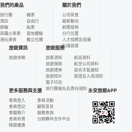
我們的產品
關於我們
旅行團
機票
公司背景
酒店
自由行
最新動向
郵輪
船票
新聞發佈
高鐵火車票
當地體驗
分行位置
港玩港食
獨立包團
人才招聘及發展
私隱政策
旅遊資訊
旅遊服務
旅遊攻略
旅客須知
航班資料
旅遊保險
航空公司資料
旅遊禮券
惡劣天氣通知
旅遊短片
簽證及入境須知
電子印花
旅行團報名及責任細則
更多服務與支援
永安旅遊APP
會員登入
會員活動
會員登記
顧客意見
會籍簡介
服務查詢
會員有賞
分銷夥伴合作平台
精選優惠