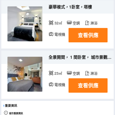
豪華複式，1卧室，塔樓
32㎡
空調
淋浴
查看供應
電視機
冰箱
全景開間， 1 間卧室， 城市景觀， 轉角
23㎡
空調
淋浴
查看供應
電視機
冰箱
重要資訊
城市重要資訊