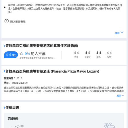
請注意，根據2025年2月1日生效的第933/2021號皇家法令，西班牙的酒店在辦理入住時可能會要求提供部分個人信
息，包括但不限於14歲及以上客人的身份證件、地址、電子郵件和電話號碼，以及證明與14歲以下未成年人的關
係。
酒店重要資訊
客人必須提前聯繫酒店以預訂嬰兒床和現場停車位。
展開
請注意，以下項目可能會產生現場收費，您可以根據需要聯繫酒店瞭解具體金額：附近停車場
根據國家規定，該酒店的現金交易不得超過 1000 歐元。
普拉森西亞梅約廣場奢華酒店的真實住客評論(0)
4.4
4.4
4.4
4.4
0%
的人推薦
4.4
/5分
位置
清潔度
服務
設施
永安旅遊評價由真實酒店住客提供的評價。
普拉森西亞梅約廣場奢華酒店
(Plasencia Plaza Mayor Luxury)
開業時間：
2018
地址：
Plaza Mayor, 9
普拉森西亞梅約廣場奢華酒店坐落於普拉森西亞中心地段，距離馬約爾廣場和甘樹迪恩博物館僅咫尺之遙。 此公寓酒店
距離貝羅薩納門 0.1 英里（0.1 公里），距離聖尼克拉斯廣場 0.5 英里（0.7 公里）。 您可利用免費 WiFi和旅遊/票務服
務等便利服務和設施。 酒店提供停車設施（車位有限）。 有 4 間特色裝修的客房提供備有冰箱和爐灶的簡易廚房；您
展開
定能在旅途中找到家的舒適。您的記憶海綿床墊卧床備有羽絨被和高檔床上用品。提供免費無線網絡，方便您與朋友保
持聯繫；智能電視可滿足您的娛樂需求。便利設施包括書桌和微波爐；而且每次住宿一次提供客房服務。
住宿周邊
交通樞紐
1.2公里