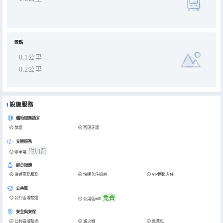
景點
0.1公里
0.2公里
設施服務
櫃枱服務語言
英語
西班牙語
交通服務
附加费
停車場
前台服務
旅遊票務服務
快速入住退房
VIP通道入住
公共區
免費
公共區域禁煙
公用區wifi
安全與安保
公共區域監控
滅火器
急救包