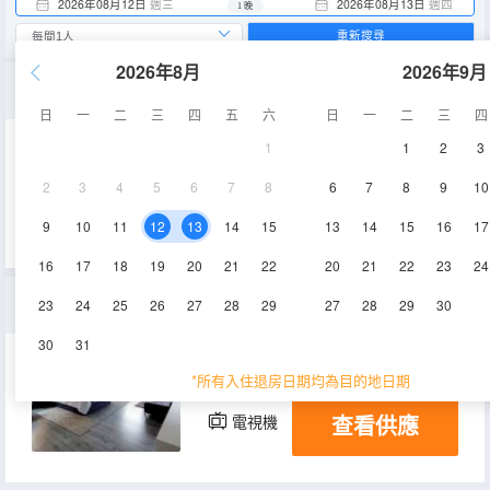
2026年08月12日
週三
2026年08月13日
週四
1 晚
重新搜尋
2026年8月
2026年9月
豪華一室套房
日
一
二
三
四
五
六
日
一
二
三
四
1
1
2
3
55㎡
空調
淋浴
2
3
4
5
6
7
8
6
7
8
9
10
查看供應
電視機
冰箱
9
10
11
12
13
14
15
13
14
15
16
17
16
17
18
19
20
21
22
20
21
22
23
24
優品一室套房
23
24
25
26
27
28
29
27
28
29
30
30
31
54㎡
空調
淋浴
*所有入住退房日期均為目的地日期
查看供應
電視機
冰箱