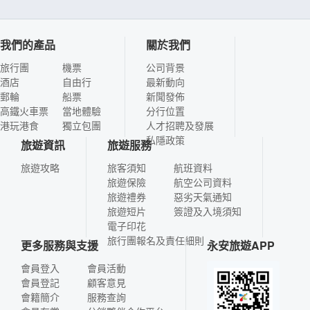
我們的產品
關於我們
旅行團
機票
公司背景
酒店
自由行
最新動向
郵輪
船票
新聞發佈
高鐵火車票
當地體驗
分行位置
港玩港食
獨立包團
人才招聘及發展
私隱政策
旅遊資訊
旅遊服務
旅遊攻略
旅客須知
航班資料
旅遊保險
航空公司資料
旅遊禮券
惡劣天氣通知
旅遊短片
簽證及入境須知
電子印花
旅行團報名及責任細則
更多服務與支援
永安旅遊APP
會員登入
會員活動
會員登記
顧客意見
會籍簡介
服務查詢