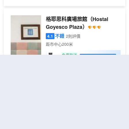
遙。 此酒店距離普拉森西亞大教堂 0.1 英
里（0.2 公里），距離拉伊斯拉公園 0.3
英里（0.4 公里）。 您可利用免費 WiFi、
格耶思科廣場旅館
（Hostal
禮賓服務和禮品店/報攤等便利服務和設
Goyesco Plaza）
施。此酒店還提供婚慶服務和舞廳。 您可
以到餐廳享用一頓美餐，也可以待在房間
不錯
4.1
2則評價
裏，享受酒店的部分時段客房送餐服務。
距市中心200米
在忙碌的一天後，不妨去酒吧/酒廊輕鬆一
下。自助式早餐（收費）供應時間為：週
單人
免費取消
查看優惠
一至週五 07:00 至 10:30，週末 08:00 至
1張單人
房
1
11:00。 特色服務/設施包括商務中心、大
床
堂免費報紙和乾洗/洗衣服務。這家酒店擁
格耶思科廣場青年旅舍地處普拉森西亞中
有 3 間會議室，可用來舉辦活動。酒店提
心，距離西班牙普拉森西亞公共監獄藝術
供收費自助停車。 有 55 間客房提供迷你
中心和馬約爾廣場僅咫尺之遙。 此旅店距
吧；您定能在旅途中找到家的舒適。提供
離普拉森西亞大教堂 0.4 英里（0.7 公
免費無線網絡，方便您與朋友保持聯繫。
里），距離託雷露西亞翻譯中心 0.4 英里
私人浴室提供免費洗浴用品和坐浴桶。便
（0.7 公里）。 您可利用免費 WiFi、旅遊/
卡瓦哈爾吉隆宮酒店
利設施包括電話和保險箱；而且每天提供
票務服務和接待大廳等便利服務和設施。
客房服務。
（Palacio Carvajal Girón）
每天 08:00 至 11:00 提供收費的歐陸式早
餐。 特色服務/設施包括大堂免費報紙、多