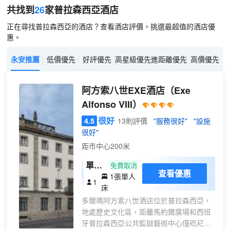
共找到
26
家普拉森西亞
酒店
正在尋找普拉森西亞的酒店？查看酒店評價，挑選最超值的酒店優
惠。
永安推薦
低價優先
好評優先
高星級優先
進距離優先
高價優先
阿方索八世EXE酒店
（Exe
Alfonso VIII）
很好
4.5
13則評價
"服務很好"
"設施
很好"
距市中心200米
單人
免費取消
查看優惠
1張單人
房
1
床
多爾瑪阿方索八世酒店位於普拉森西亞，
地處歷史文化區，距離馬約爾廣場和西班
牙普拉森西亞公共監獄藝術中心僅咫尺之