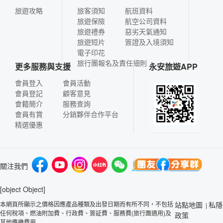
旅遊攻略
旅客須知
航班資料
旅遊保險
航空公司資料
旅遊禮券
惡劣天氣通知
旅遊短片
簽證及入境須知
電子印花
旅行團報名及責任細則
更多服務與支援
永安旅遊APP
會員登入
會員活動
會員登記
顧客意見
會籍簡介
服務查詢
會員有賞
分銷夥伴合作平台
精選優惠
關注我們
[object Object]
本網頁所顯示之價格因應產品種類及出發日期而有所不同，不包括
站點地圖
私隱
|
任何稅項、燃油附加費、行政費、簽証費、服務費(旅行團適用)及
政策
其他應繳費用