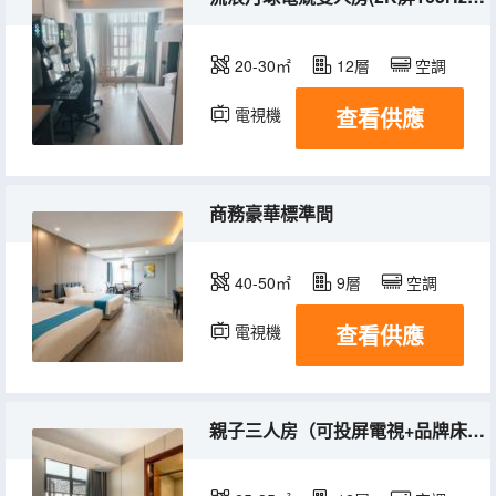
20-30㎡
12層
空調
查看供應
電視機
商務豪華標準間
40-50㎡
9層
空調
查看供應
電視機
親子三人房（可投屏電視+品牌床品）