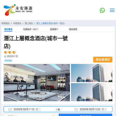
特價酒店
>
中國酒店
>
潛江酒店
>
潛江上層概念酒店(城市一號店)
酒店概览
住客點評（467）
設施簡介
酒店政策
潛江上層概念酒店(城市一號
店)
建設街81號
現在就預訂
全部設施>
2026年08月11日
週二
2026年08月12日
週三
1 晚