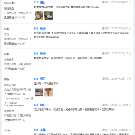
2.5
還行
評價於：2026年04月23日
h930310
這麼大酒店竟然連一個冰箱都沒有 我懷疑我穿越到1980年😱
獨自旅遊
行政大床房（品牌床品+可
投屏電視）
入住於2026年04月
5.0
極好
評價於：2026年04月03日
訪客
很滿意 環境很好 你屋宿舍濟寧土灰你説了算圖譜算了算了瑞萊克斯途虎去去去去去去訴訟
其他
費宋思明主題www明年
雅緻大床房（品牌床品+可
投屏電視）
入住於2026年03月
5.0
極好
評價於：2026年02月26日
訪客
房間乾淨整潔，服務態度好，設備齊全，價格實惠，是不錯選擇！
商務旅客
商務大床房（可投屏電視
+品牌床品）
入住於2025年12月
5.0
極好
評價於：2026年02月17日
訪客
蠻好的，下次還會再來
與好友旅遊
大吉大利電競棋牌四人間
（2K屏
入住於2026年01月
165Hz+CPUi711700k+顯
卡RTX4060）
5.0
極好
評價於：2026年01月04日
Tiantiansangban
酒店地處市中心，交通方便，周邊餐飲店也多，房間衞生乾淨，空調效果好。
家庭旅遊
商務雙床房（可投屏電視
+品牌床品）
入住於2026年01月
3.0
不錯
評價於：2025年08月20日
thlub
酒店很便宜，環境一般衞生一般，不過這價格也沒必要要求啥，其他的還行吧，,服務就那