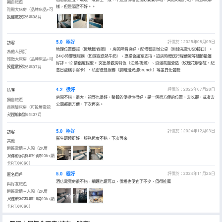
獨自旅遊
樣，但是隔音不好。。
雅緻大床房（品牌床品+可
投屏電視）
入住於2025年08月
5.0
極好
評價於：2025年08月09日
訪客
地理位置優越（近地鐵/商圈），房間隔音良好，配備智能辦公桌（無線充電/USB接口）。
為他人預訂
24小時響應服務（如深夜送熱牛奶）、專業會議室支持，退房時贈送行程便簽等細節最獲
雅緻大床房（品牌床品+可
好評。12 情侶度假型。 突出景觀房特色（江景/夜景）、浪漫氛圍營造（玫瑰花瓣浴缸、紀
投屏電視）
入住於2025年07月
念日蛋糕手寫卡）、私密送餐服務（調暗燈光送brunch）等差異化體驗
4.2
很好
評價於：2025年07月28日
訪客
房間不錯，很大，視野也很好，整體的便捷性很好，是一個很方便的位置，去吃蝦，或者去
獨自旅遊
公園都很方便，下次再來。
商務雙床房（可投屏電視
+品牌床品）
入住於2025年07月
5.0
極好
評價於：2024年12月03日
訪客
衞生環境挺好，服務態度不錯，下次再來
其他
逍遙電競三人間（2K屏
165Hz+CPUi711700k+顯
入住於2024年11月
卡RTX4060）
5.0
極好
評價於：2024年11月25日
匿名用戶
酒店電竟房很不錯，網速也還可以，價格也便宜了不少，值得推薦
與好友旅遊
逍遙電競三人間（2K屏
165Hz+CPUi711700k+顯
入住於2024年11月
卡RTX4060）