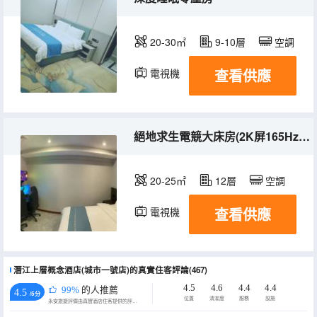
20-30㎡
9-10層
空調
查看供應
電視機
絕地求生電競大床房(2K屏165Hz+CPUi711700k+顯卡RTX4060)
20-25㎡
12層
空調
查看供應
電視機
潛江上層概念酒店(城市一號店)的真實住客評論(467)
4.5
4.6
4.4
4.4
99%
的人推薦
4.5
/5分
位置
清潔度
服務
設施
永安旅遊評價由真實酒店住客提供的評價。