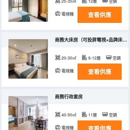
25-35㎡
12層
空調
查看供應
電視機
商務大床房（可投屏電視+品牌床品）
20-30㎡
9-12層
空調
查看供應
電視機
商務行政套房
40-50㎡
11層
空調
查看供應
電視機