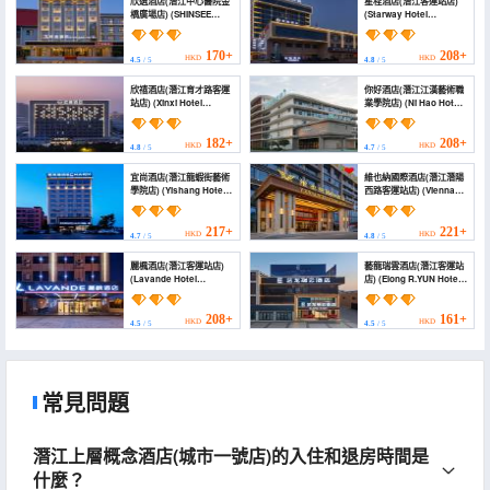
欣選酒店(潛江中心醫院金
星程酒店(潛江客運站店)
橋廣場店) (SHINSEE
(Starway Hotel
HOTEL)
(Qianjiang Bus Station))
170+
208+
HKD
HKD
4.5
/ 5
4.8
/ 5
欣禧酒店(潛江育才路客運
你好酒店(潛江江漢藝術職
站店) (Xinxi Hotel
業學院店) (Ni Hao Hotel
(Qianjiang Jieyang
(Qianjiang Jianghan
Logistics Park Branch))
Yishu Zhiye Xueyuan))
182+
208+
HKD
HKD
4.8
/ 5
4.7
/ 5
宜尚酒店(潛江龍蝦街藝術
維也納國際酒店(潛江潛陽
學院店) (Yishang Hotel
西路客運站店) (Vienna
(Qianjiang Art College
International Hotel
Branch))
Qianjiang Qianyang
West Road Bus
217+
221+
HKD
HKD
4.7
/ 5
4.8
/ 5
Station)
麗楓酒店(潛江客運站店)
藝龍瑞雲酒店(潛江客運站
(Lavande Hotel
店) (Elong R.YUN Hotel
(Qianjiang Bus
(Qianjiang Passenger
Terminal))
Transport Terminal
Branch))
208+
161+
HKD
HKD
4.5
/ 5
4.5
/ 5
常見問題
潛江上層概念酒店(城市一號店)的入住和退房時間是
什麼？