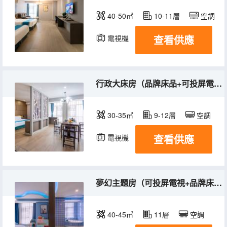
40-50㎡
10-11層
空調
查看供應
電視機
行政大床房（品牌床品+可投屏電視）
30-35㎡
9-12層
空調
查看供應
電視機
夢幻主題房（可投屏電視+品牌床品）
40-45㎡
11層
空調