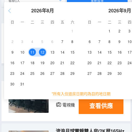
重新搜尋
2026年8月
2026年9月
商務大床套房
日
一
二
三
四
五
六
日
一
二
三
四
1
1
2
3
30-40㎡
12層
空調
2
3
4
5
6
7
8
6
7
8
9
10
查看供應
電視機
9
10
11
12
13
14
15
13
14
15
16
17
16
17
18
19
20
21
22
20
21
22
23
24
大吉大利電競棋牌四人間(2K屏165Hz+CPUi711700k+顯卡RTX4060)
23
24
25
26
27
28
29
27
28
29
30
30
31
40-50㎡
12層
空調
*所有入住退房日期均為目的地日期
查看供應
電視機
流浪月球電競雙人房(2K屏165Hz+CPUi711700k+顯卡RTX4060)