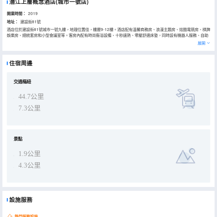
潛江上層概念酒店(城市一號店)
開業時間：
2019
地址：
建設街81號
酒店位於建設街81號城市一號九樓，地理位置佳，樓層9-12樓。酒店配有温馨商務房、浪漫主題房、炫酷電競房、棋牌
娛樂房、總統套房和小型會議室等。客房內配有時尚衞浴設備、十秒速熱、零壓舒適床墊，同時設有機器人服務、自助
洗衣房、自助早餐、游泳池、健身房、行李寄存、外賣送至客房等便利設施服務。我們竭誠為每位賓客提供更舒適便捷
展開
的服務，讓您愛上酒店，戀上上層。
酒店位於市中心，周邊繁華，KTV、電影院、大型超市商場、南門河公園等離店近在咫尺，周邊交通便利。距離周邊繁
華商場《金橋廣場》和《中心城》還有《小吃步行街》步行約9分鐘。距離潛江市中心醫院駕車約8分鐘，步行約15分
住宿周邊
鐘。距離曹禺公園駕車約7分鐘，步行約26分鐘。
酒店奉行以客為尊、用心服務、誠信經營、讓每一個入住本店的賓客享受優質的服務。本店全體員工隨時恭候您的光
臨！
交通樞紐
44.7公里
7.3公里
景點
1.9公里
4.3公里
設施服務
熱門服務設施