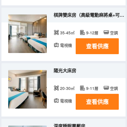
棋牌雙床房（高級電動麻將桌+可投屏電視）
35-45㎡
9-12層
空調
查看供應
電視機
陽光大床房
20-30㎡
9-11層
空調
查看供應
電視機
深度睡眠零壓房