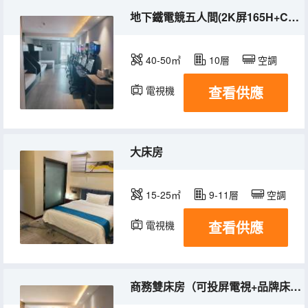
地下鐵電競五人間(2K屏165H+CPU711700k+顯卡RTX4060)
40-50㎡
10層
空調
查看供應
電視機
大床房
15-25㎡
9-11層
空調
查看供應
電視機
商務雙床房（可投屏電視+品牌床品）