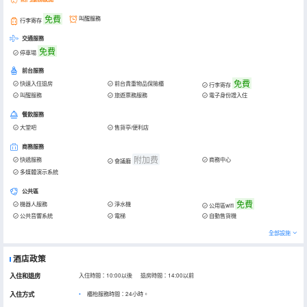
免費
叫醒服務
行李寄存
交通服務
免費
停車場
前台服務
免費
快速入住退房
前台貴重物品保險櫃
行李寄存
叫醒服務
旅遊票務服務
電子身份證入住
餐飲服務
大堂吧
售貨亭/便利店
商務服務
附加费
快遞服務
商務中心
會議廳
多媒體演示系統
公共區
免費
機器人服務
淨水機
公用區wifi
公共音響系統
電梯
自動售貨機
全部設施
酒店政策
入住和退房
入住時間：10:00以後 退房時間：14:00以前
入住方式
櫃枱服務時間：24小時。