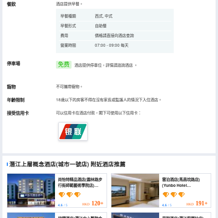
餐飲
酒店提供早餐。
早餐種類
西式, 中式
早餐形式
自助餐
費用
價格請直接向酒店查詢
營業時間
07:00 - 09:00 每天
停車場
免费
酒店提供停車位，詳情請諮詢酒店
。
寵物
不可攜帶寵物。
年齡限制
18歲以下的房客不得在沒有家長或監護人的情況下入住酒店。
接受信用卡
可以信用卡在酒店付款，閣下可使用以下信用卡：
潛江上層概念酒店(城市一號店)
附近酒店推薦
尚怡特精品酒店(園林路步
雲泊酒店(馬昌垸路店)
行街師範藝術學院店)
(Yunbo Hotel
(Shangyite Boutique
(Machangyuan Road))
Hotel (Garden Road
Pedestrian Street Art
120+
191+
HKD
HKD
4.6
/ 5
4.6
/ 5
College Branch ))