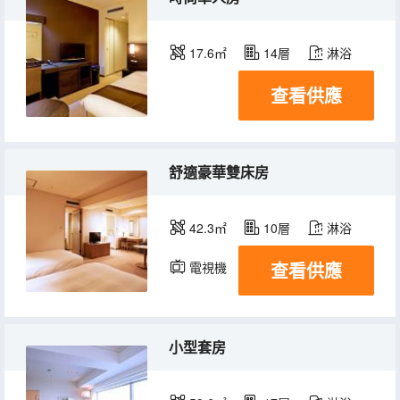
17.6㎡
14層
淋浴
查看供應
舒適豪華雙床房
42.3㎡
10層
淋浴
查看供應
電視機
冰箱
小型套房