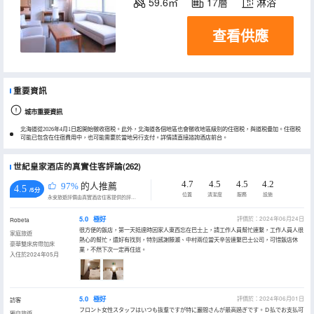
59.6㎡
17層
淋浴
查看供應
重要資訊
城市重要資訊
北海道從2026年4月1日起開始徵收宿税。此外，北海道各個地區也會徵收地區級別的住宿税，與道税疊加。住宿税
可能已包含在住宿費用中，也可能需要於當地另行支付。詳情請直接諮詢酒店前台。
世紀皇家酒店的真實住客評論(262)
4.7
4.5
4.5
4.2
97%
的人推薦
4.5
/5分
位置
清潔度
服務
設施
永安旅遊評價由真實酒店住客提供的評價。
5.0
極好
評價於：2024年06月24日
Robeta
很方便的飯店，第一天抵達時因家人東西忘在巴士上，請工作人員幫忙連繫，工作人員人很
家庭旅遊
熱心的幫忙，還好有找到，特別感謝滕瀨、中村兩位當天辛苦連繫巴士公司，可惜飯店休
豪華雙床房帶加床
業，不然下次一定再住這。
入住於2024年05月
5.0
極好
評價於：2024年06月01日
訪客
フロント女性スタッフはいつも抜羣ですが特に巖間さんが最高過ぎです。Ｄ払でお支払可
獨自旅遊