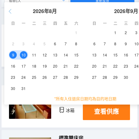
重新搜尋
2026年8月
2026年9月
時尚轉角特大床房
日
一
二
三
四
五
六
日
一
二
三
四
1
1
2
3
42.3㎡
16層
淋浴
2
3
4
5
6
7
8
6
7
8
9
10
查看供應
9
10
11
12
13
14
15
13
14
15
16
17
16
17
18
19
20
21
22
20
21
22
23
24
專屬雙人房
23
24
25
26
27
28
29
27
28
29
30
30
31
59.7-61㎡
空調
淋浴
*所有入住退房日期均為目的地日期
查看供應
冰箱
標準雙床房