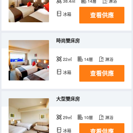
38.4㎡
14層
淋浴
查看供應
冰箱
時尚雙床房
22㎡
14層
淋浴
查看供應
冰箱
大型雙床房
29㎡
10層
淋浴
查看供應
冰箱