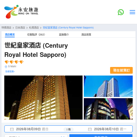
特價酒店
>
日本酒店
>
札幌酒店
>
世紀皇家酒店
(Century Royal Hotel Sapporo)
酒店概览
住客點評（262）
設施簡介
酒店政策
世紀皇家酒店
(Century
Royal Hotel Sapporo)
5 Nishi
現在就預訂
全部設施>
2026年08月09日
週日
2026年08月10日
週一
1 晚