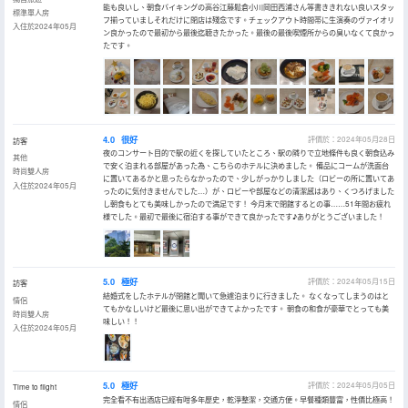
能も良いし、朝食バイキングの高谷江藤鬆倉小川岡田西浦さん等書ききれない良いスタッ
標準單人房
フ揃っていましそれだけに閉店は殘念です。チェックアウト時間帯に生演奏のヴァイオリ
入住於2024年05月
ン良かったので最初から最後迄聴きたかった。最後の最後喫煙所からの臭いなくて良かっ
たです。
4.0
很好
評價於：2024年05月28日
訪客
夜のコンサート目的で駅の近くを探していたところ、駅の隣りで立地條件も良く朝食込み
其他
で安く泊まれる部屋があった為、こちらのホテルに決めました。 備品にコームが洗面台
時尚雙人房
に置いてあるかと思ったらなかったので、少しがっかりしました（ロビーの所に置いてあ
入住於2024年05月
ったのに気付きませんでした…）が、ロビーや部屋などの清潔感はあり、くつろげました
し朝食もとても美味しかったので満足です！ 今月末で閉館するとの事……51年間お疲れ
様でした。最初で最後に宿泊する事ができて良かったです♪ありがとうございました！
5.0
極好
評價於：2024年05月15日
訪客
結婚式をしたホテルが閉館と聞いて急遽泊まりに行きました。 なくなってしまうのはと
情侶
てもかなしいけど最後に思い出ができてよかったです。 朝食の和食が豪華でとっても美
時尚雙人房
味しい！！
入住於2024年05月
5.0
極好
評價於：2024年05月05日
Time to flight
完全看不有出酒店已經有咁多年歷史，乾淨整潔，交通方便。早餐種類豐富，性價比極高！
情侶