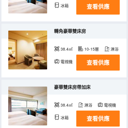
查看供應
冰箱
轉角豪華雙床房
38.4㎡
10-15層
淋浴
查看供應
電視機
冰箱
豪華雙床房帶加床
38.4㎡
淋浴
電視機
查看供應
冰箱