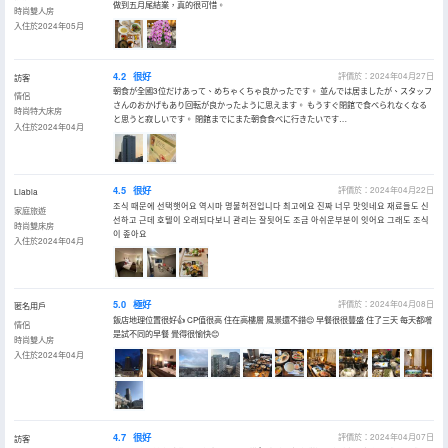
做到五月尾結業，真的很可惜。
時尚雙人房
入住於2024年05月
4.2
很好
評價於：2024年04月27日
訪客
朝食が全國3位だけあって、めちゃくちゃ良かったです。 並んでは居ましたが、スタッフ
情侶
さんのおかげもあり回転が良かったように思えます。 もうすぐ閉館で食べられなくなる
時尚特大床房
と思うと寂しいです。 閉館までにまた朝食食べに行きたいです…
入住於2024年04月
4.5
很好
評價於：2024年04月22日
Llabla
조식 때문에 선택햇어요 역시마 명불허전입니다 최고에요 진짜 너무 맛잇네요 재료들도 신
家庭旅遊
선하고 근데 호텔이 오래되다보니 관리는 잘됫어도 조금 아쉬운부분이 잇어요 그래도 조식
時尚雙床房
이 좊아요
入住於2024年04月
5.0
極好
評價於：2024年04月08日
匿名用戶
飯店地理位置很好👍 CP值很高 住在高樓層 風景還不錯😌 早餐很很豐盛 住了三天 每天都嚐
情侶
是試不同的早餐 覺得很愉快😊
時尚雙人房
入住於2024年04月
4.7
很好
評價於：2024年04月07日
訪客