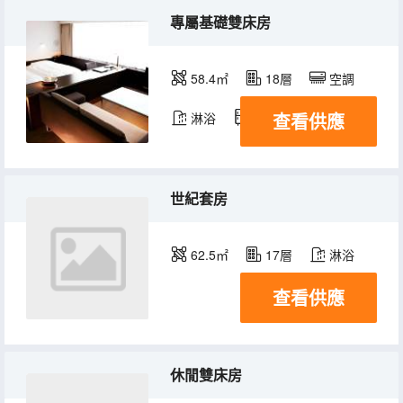
專屬基礎雙床房
58.4㎡
18層
空調
查看供應
淋浴
冰箱
世紀套房
62.5㎡
17層
淋浴
查看供應
休閒雙床房