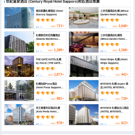
世紀皇家酒店
(Century Royal Hotel Sapporo)
附近酒店推薦
格拉斯麗札幌酒店 (Hotel
三井花園酒店札幌 (Mitsui
Gracery Sapporo)
Garden Hotel Sapporo)
715+
1,640+
HKD
HKD
4.5
/ 5
4.4
/ 5
札幌索拉利亞西鐵酒店
三井花園酒店札幌西
(Solaria Nishitetsu
(Mitsui Garden Hotel
Hotel Sapporo)
Sapporo West)
1,309+
1,568+
HKD
HKD
4.7
/ 5
4.6
/ 5
THE GATE HOTEL札幌
Hotel Stripe 札幌 (Hotel
by HULIC (THE GATE
Stripe Sapporo)
HOTEL SAPPORO by
HULIC)
2,073+
442+
HKD
HKD
4.7
/ 5
3
/ 5
札幌站前Forza酒店
MYSTAYS 札幌 Aspen 酒
(Hotel Forza Sapporo
店 (HOTEL MYSTAYS
Station)
Sapporo Aspen)
881+
720+
HKD
HKD
4.6
/ 5
4.4
/ 5
京王普雷利亞酒店札幌
MYSTAYS 札幌站北口酒店
(Keio Prelia Hotel
(HOTEL MYSTAYS
Sapporo)
Sapporo Station)
970+
623+
HKD
HKD
4.6
/ 5
4.5
/ 5