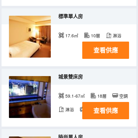
標準單人房
17.6㎡
10層
淋浴
查看供應
城景雙床房
59.1-67㎡
18層
空調
查看供應
淋浴
電視機
冰箱
時尚單人房