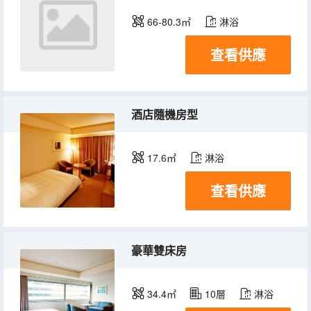
66-80.3㎡
淋浴
查看供應
酒店隨機房型
17.6㎡
淋浴
查看供應
豪華雙床房
34.4㎡
10層
淋浴