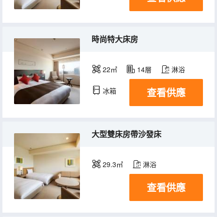
時尚特大床房
22㎡
14層
淋浴
查看供應
冰箱
大型雙床房帶沙發床
29.3㎡
淋浴
查看供應