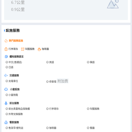
6.7公里
0.9公里
設施服務
熱門服務設施
行李寄存
叫醒服務
咖啡廳
櫃枱服務語言
中文(普通話)
英語
韓語
日語
交通服務
附加费
充電車位
停車場
小童設施
小童拖鞋
前台服務
前台貴重物品保險櫃
行李寄存
叫醒服務
外幣兌換服務
餐飲服務
售貨亭/便利店
咖啡廳
餐廳