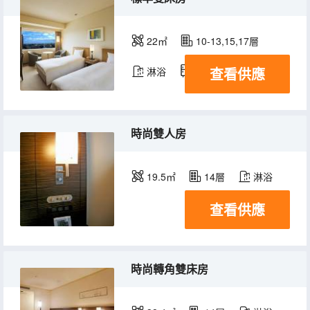
22㎡
10-13,15,17層
查看供應
淋浴
冰箱
時尚雙人房
19.5㎡
14層
淋浴
查看供應
時尚轉角雙床房