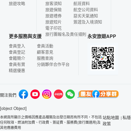
旅遊攻略
旅客須知
航班資料
旅遊保險
航空公司資料
旅遊禮券
惡劣天氣通知
旅遊短片
簽證及入境須知
電子印花
旅行團報名及責任細則
更多服務與支援
永安旅遊APP
會員登入
會員活動
會員登記
顧客意見
會籍簡介
服務查詢
會員有賞
分銷夥伴合作平台
精選優惠
關注我們
[object Object]
本網頁所顯示之價格因應產品種類及出發日期而有所不同，不包括
站點地圖
私隱
|
任何稅項、燃油附加費、行政費、簽証費、服務費(旅行團適用)及
政策
其他應繳費用