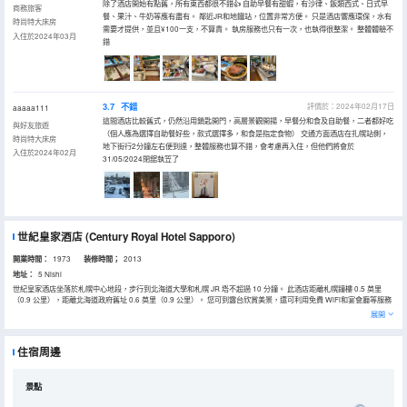
除了酒店開始有點舊，所有東西都很不錯👍 自助早餐有甜蝦，有沙律、飯類西式、日式早
商務旅客
餐、果汁、牛奶等應有盡有。 鄰近JR和地鐵站，位置非常方便。 只是酒店響應環保，水有
時尚特大床房
需要才提供，並且¥100一支，不算貴。 執房服務也只有一次，也執得很整潔。 整體體驗不
入住於2024年03月
錯
3.7
不錯
評價於：2024年02月17日
aaaaa111
這間酒店比較舊式，仍然沿用鎖匙開門，高層景觀開揚，早餐分和食及自助餐，二者都好吃
與好友旅遊
（個人應為選擇自助餐好些，款式選擇多，和食是指定食物） 交通方面酒店在扎幌站側，
時尚特大床房
地下街行2分鐘左右便到達，整體服務也算不錯，會考慮再入住，但他們將會於
入住於2024年02月
31/05/2024閉舘執笠了
世紀皇家酒店
(Century Royal Hotel Sapporo)
開業時間：
1973
装修時間；
2013
地址：
5 Nishi
世紀皇家酒店坐落於札幌中心地段，步行到北海道大學和札幌 JR 塔不超過 10 分鐘。 此酒店距離札幌鐘樓 0.5 英里
（0.9 公里），距離北海道政府舊址 0.6 英里（0.9 公里）。 您可到露台欣賞美景，還可利用免費 WiFi和宴會廳等服務
和設施。 酒店設有多家餐飲設施，包括 3 間餐廳和咖啡館。您不妨選擇去YUUYOO TERRACE享用 無國界融合菜。 在
展開
忙碌的一天後，不妨去酒吧/酒廊輕鬆一下。每天 6:30 至 10:00 提供收費的自助式早餐。 特色服務/設施包括免費高速
有線上網、商務中心和乾洗/洗衣服務。酒店提供收費自助停車。 有 300 間客房提供冰箱和平板電視；您定能在旅途中
找到家的舒適。提供免費有線和無線上網，方便您與朋友保持聯繫；另提供衞星頻道，可滿足您的娛樂需求。配備淋浴/
住宿周邊
盆浴組合的私人浴室提供浸泡浴缸和免費洗浴用品。便利設施包括電話，以及保險箱和書桌。
景點