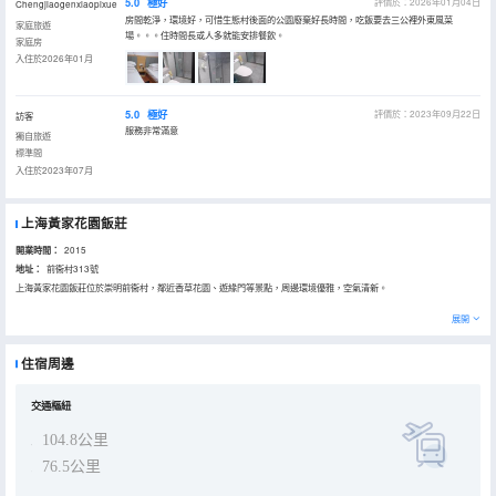
5.0
極好
評價於：2026年01月04日
Chengjiaogenxiaopixue
房間乾淨，環境好，可惜生態村後面的公園廢棄好長時間，吃飯要去三公裡外東風菜
家庭旅遊
場。。。住時間長或人多就能安排餐飲。
家庭房
入住於2026年01月
5.0
極好
評價於：2023年09月22日
訪客
服務非常滿意
獨自旅遊
標準間
入住於2023年07月
上海黃家花園飯莊
開業時間：
2015
地址：
前衞村313號
上海黃家花園飯莊位於崇明前衞村，鄰近香草花園、遊緣門等景點，周邊環境優雅，空氣清新。
乾淨温馨的客房裏配設24小時熱水、獨立衞浴等設施，停車場讓你不必擔心愛車無處停放的問題。
展開
住宿周邊
交通樞紐
104.8公里
76.5公里