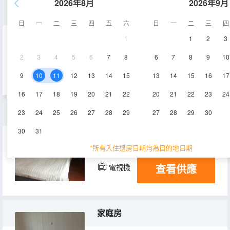
2026年8月
2026年9月
標準間
日
一
二
三
四
五
六
日
一
二
三
四
1
1
2
3
20㎡
1-3層
空調
2
3
4
5
6
7
8
6
7
8
9
10
查看供應
電視機
9
10
11
12
13
14
15
13
14
15
16
17
16
17
18
19
20
21
22
20
21
22
23
24
大床房
23
24
25
26
27
28
29
27
28
29
30
30
31
20㎡
1-3層
空調
*所有入住退房日期均為目的地日期
查看供應
電視機
家庭房