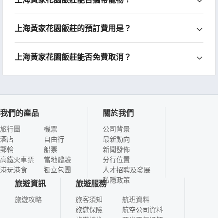
上海黃家花園飯莊的預訂費用是？
上海黃家花園飯莊能否免費取消？
我們的產品
關於我們
旅行團
機票
公司背景
酒店
自由行
最新動向
郵輪
船票
新聞發佈
高鐵火車票
當地體驗
分行位置
港玩港食
獨立包團
人才招聘及發展
私隱政策
旅遊資訊
旅遊服務
旅遊攻略
旅客須知
航班資料
旅遊保險
航空公司資料