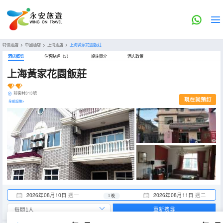
特價酒店
>
中國酒店
>
上海酒店
>
上海黃家花園飯莊
酒店概览
住客點評（3）
設施簡介
酒店政策
上海黃家花園飯莊
前衞村313號
現在就預訂
全部設施>
2026年08月10日
週一
2026年08月11日
週二
1 晚
重新搜尋