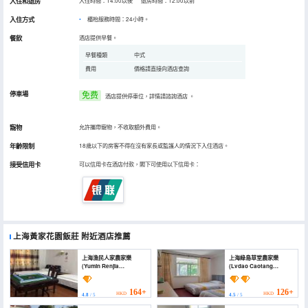
入住和退房
入住時間：14:00以後 退房時間：12:00以前
入住方式
櫃枱服務時間：24小時。
餐飲
酒店提供早餐。
早餐種類
中式
費用
價格請直接向酒店查詢
停車場
免费
酒店提供停車位，詳情請諮詢酒店
。
寵物
允許攜帶寵物，不收取額外費用。
年齡限制
18歲以下的房客不得在沒有家長或監護人的情況下入住酒店。
接受信用卡
可以信用卡在酒店付款，閣下可使用以下信用卡：
上海黃家花園飯莊
附近酒店推薦
上海漁民人家農家樂
上海綠島草堂農家樂
(Yumin Renjia
(Lvdao Caotang
Farmhouse)
Farmhouse)
164+
126+
HKD
HKD
4.8
/ 5
4.5
/ 5