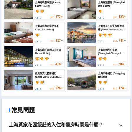
上海老範農家樂 (Laofan
上海帝樂農莊 (Shanghai
Farm House)
Dile Farm)
172+
123+
HKD
HKD
4.3
/ 5
4.8
/ 5
上海瀛春農家樂 (Ying
上海海上花島生態度假酒
Chun Farmstay)
店 (Shanghai Haishang
Huadao Ecological
Holiday Hotel)
137+
311+
HKD
HKD
3.9
/ 5
3.5
/ 5
上海玫瑰莊園酒店 (Rose
上海崇明陶心小築
Manor Hotel)
(Shanghai Chongming
Taoxin Homestay)
416+
384+
HKD
HKD
4.3
/ 5
2.6
/ 5
東風院文化藝術民宿
上海東平民宿 (Dongping
(EAST WIND CLLEGE
Resort)
CULTURE&ART HOTEL)
726+
174+
HKD
HKD
4.8
/ 5
4.2
/ 5
常見問題
上海黃家花園飯莊的入住和退房時間是什麼？