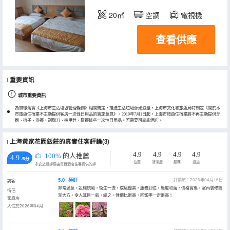
20㎡
空調
電視機
查看供應
重要資訊
城市重要資訊
為貫徹落實《上海市生活垃圾管理條例》相關規定，推進生活垃圾源頭減量，上海市文化和旅遊局特制定《關於本
市旅遊住宿業不主動提供客房一次性日用品的實施意見》，2019年7月1日起，上海市旅遊住宿業將不再主動提供牙
刷、梳子、浴擦、剃鬚刀、指甲銼、鞋擦這些一次性日用品。若需要可諮詢酒店。
上海黃家花園飯莊的真實住客評論(3)
4.9
4.9
4.9
4.9
100%
的人推薦
4.9
/5分
位置
清潔度
服務
設施
永安旅遊評價由真實酒店住客提供的評價。
5.0
極好
評價於：2026年04月16日
訪客
非常滿意。設施規範，衞生一流，環境優美，服務到位，態度和藹，價格實惠，室內裝修簡
情侶
潔大方，令人耳目一新，總之，性價比很高，回頭率一定很高！
家庭房
入住於2026年04月