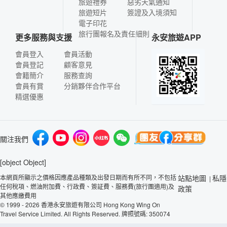
旅遊禮券
惡劣天氣通知
旅遊短片
簽證及入境須知
電子印花
旅行團報名及責任細則
更多服務與支援
永安旅遊APP
會員登入
會員活動
會員登記
顧客意見
會籍簡介
服務查詢
會員有賞
分銷夥伴合作平台
精選優惠
關注我們
[object Object]
本網頁所顯示之價格因應產品種類及出發日期而有所不同，不包括
站點地圖
私隱
|
任何稅項、燃油附加費、行政費、簽証費、服務費(旅行團適用)及
政策
其他應繳費用
© 1999 - 2026 香港永安旅遊有限公司 Hong Kong Wing On
Travel Service Limited. All Rights Reserved. 牌照號碼: 350074