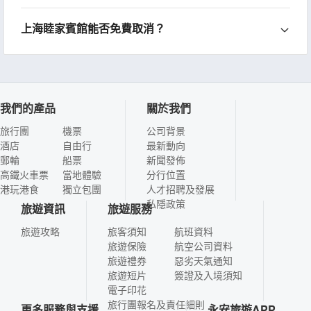
上海睦家賓館能否免費取消？
我們的產品
關於我們
旅行團
機票
公司背景
酒店
自由行
最新動向
郵輪
船票
新聞發佈
高鐵火車票
當地體驗
分行位置
港玩港食
獨立包團
人才招聘及發展
私隱政策
旅遊資訊
旅遊服務
旅遊攻略
旅客須知
航班資料
旅遊保險
航空公司資料
旅遊禮券
惡劣天氣通知
旅遊短片
簽證及入境須知
電子印花
旅行團報名及責任細則
更多服務與支援
永安旅遊APP