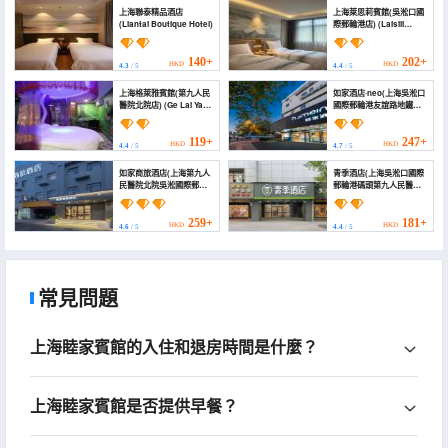
上海聯泰精品酒店
上海萊思莉賓館(吳淞口國
(Liantai Boutique Hotel)
際郵輪港店) (Laisili
Hotel)
140+
202+
HKD
HKD
4.3
/ 5
4.4
/ 5
上海格萊雅賓館(第九人民
如家酒店·neo(上海吳淞口
醫院北院店) (Ge Lai Ya
國際郵輪港友誼路地鐵站
Hotel)
店) (Homeinn · neo
(Shanghai Baosteel
Industrial Park Youyi
119+
247+
HKD
HKD
4.4
/ 5
4.7
/ 5
Road Subway Station))
如家商旅酒店(上海第九人
青季酒店(上海吳淞口國際
民醫院北院吳淞國際郵輪
郵輪港碼頭第九人民醫院
港店) (Homeinn
北院店) (Qingji Hotel
Selected Hotel
(Shanghai International
(Shanghai Ninth
Cruise Port & Ninth
259+
181+
HKD
HKD
4.6
/ 5
4.4
/ 5
People's Hospital North
People's Hospital
Branch Baosteel
Branch))
Industrial Park))
常見問題
上海睦家賓館的入住和退房時間是什麼？
上海睦家賓館是否提供早餐？