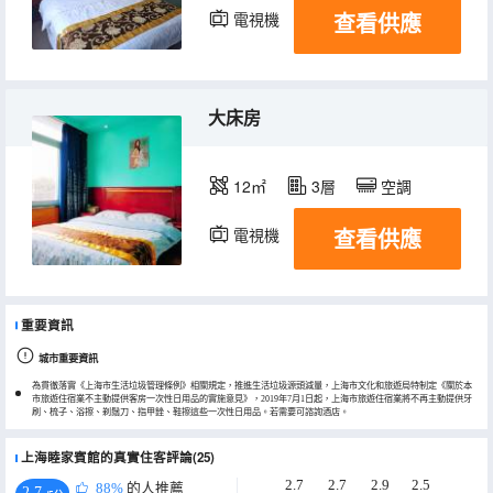
查看供應
電視機
大床房
12㎡
3層
空調
查看供應
電視機
重要資訊
城市重要資訊
為貫徹落實《上海市生活垃圾管理條例》相關規定，推進生活垃圾源頭減量，上海市文化和旅遊局特制定《關於本
市旅遊住宿業不主動提供客房一次性日用品的實施意見》，2019年7月1日起，上海市旅遊住宿業將不再主動提供牙
刷、梳子、浴擦、剃鬚刀、指甲銼、鞋擦這些一次性日用品。若需要可諮詢酒店。
上海睦家賓館的真實住客評論(25)
2.7
2.7
2.9
2.5
88%
的人推薦
2.7