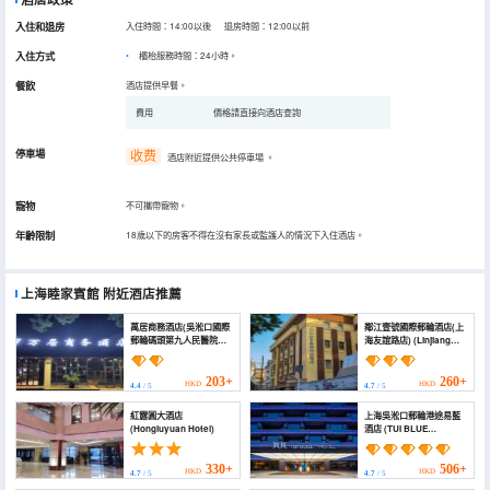
入住和退房
入住時間：14:00以後 退房時間：12:00以前
入住方式
櫃枱服務時間：24小時。
餐飲
酒店提供早餐。
費用
價格請直接向酒店查詢
停車場
收费
酒店附近提供公共停車場
。
寵物
不可攜帶寵物。
年齡限制
18歲以下的房客不得在沒有家長或監護人的情況下入住酒店。
上海睦家賓館
附近酒店推薦
萬居商務酒店(吳淞口國際
鄰江壹號國際郵輪酒店(上
郵輪碼頭第九人民醫院店)
海友誼路店) (Linjiang
(Wanju Business Hotel
International Cruise
(Shanghai Wusong
Hotel (Shanghai Youyi
International Cruise
Road))
203+
260+
HKD
HKD
4.4
/ 5
4.7
/ 5
Terminal))
紅露圓大酒店
上海吳淞口郵輪港途易藍
(Hongluyuan Hotel)
酒店 (TUI BLUE
Wusongkou Cruise Port
Hotel)
330+
506+
HKD
HKD
4.7
/ 5
4.7
/ 5