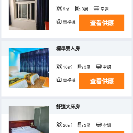
9㎡
3層
空調
查看供應
電視機
標準雙人房
16㎡
3層
空調
查看供應
電視機
舒適大床房
20㎡
3層
空調