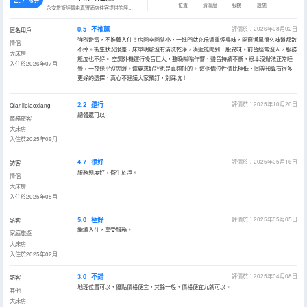
/5分
位置
清潔度
服務
設施
永安旅遊評價由真實酒店住客提供的評價。
0.5
不推薦
評價於：2026年08月02日
匿名用戶
強烈避雷，不推薦入住！房間空間狹小，一進門就充斥濃重煙臭味，開窗通風很久味道都散
情侶
不掉。衞生狀況很差，床單明顯沒有清洗乾淨，湊近能聞到一股異味。前台經常沒人，服務
大床房
態度也不好。 空調外機運行噪音巨大，整晚嗡嗡作響，聲音持續不斷，根本沒辦法正常睡
入住於2026年07月
覺，一夜幾乎沒閤眼。還要求好評也是真夠扯的。 這個價位性價比極低，同等預算有很多
更好的選擇，真心不建議大家預訂，別踩坑！
2.2
還行
評價於：2025年10月20日
Qianlipiaoxiang
總體還可以
商務旅客
大床房
入住於2025年09月
4.7
很好
評價於：2025年05月16日
訪客
服務態度好，衞生於凈。
情侶
大床房
入住於2025年05月
5.0
極好
評價於：2025年05月05日
訪客
繼續入往，享受服務。
家庭旅遊
大床房
入住於2025年02月
3.0
不錯
評價於：2025年04月08日
訪客
地理位置可以，優點價格便宜，其餘一般，價格便宜九就可以。
其他
大床房