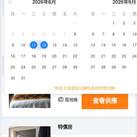
2026年8月
2026年9月
商務標間
日
一
二
三
四
五
六
日
一
二
三
四
1
1
2
3
20㎡
3層
空調
2
3
4
5
6
7
8
6
7
8
9
10
查看供應
電視機
9
10
11
12
13
14
15
13
14
15
16
17
16
17
18
19
20
21
22
20
21
22
23
24
商務大床房
23
24
25
26
27
28
29
27
28
29
30
30
31
20㎡
3層
空調
*所有入住退房日期均為目的地日期
查看供應
電視機
特價房