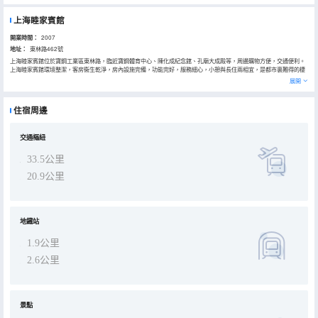
上海睦家賓館
開業時間：
2007
地址：
東林路462號
上海睦家賓館位於寶鋼工業區東林路，臨近寶鋼體育中心、陳化成紀念館、孔廟大成殿等，周邊購物方便，交通便利。
上海睦家賓館環境整潔，客房衞生乾淨，房內設施完備，功能完好，服務細心，小憩與長住兩相宜，是都市裏難得的棲
身怡情之所。
展開
住宿周邊
交通樞紐
33.5公里
20.9公里
地鐵站
1.9公里
2.6公里
景點