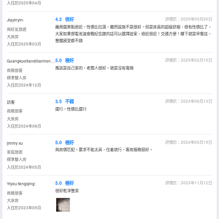
入住於2025年04月
4.2
很好
評價於：2025年03月30日
Jiayinyin-
離周圍景點很近，性價比拉滿，雖然設施不是很好，但是床真的超級舒服，很有性價比了，
與好友旅遊
大家如果想看淞滬會戰紀念館的話可以選擇這家，很近很近！交通方便！樓下就是早餐店，
大床房
整體感受都不錯
入住於2025年03月
5.0
極好
評價於：2025年02月15日
Guangkuotiandilianhongxin
應該是自己家的，老闆人很好，就是沒有電梯
商務旅客
標準雙人房
入住於2024年12月
3.5
不錯
評價於：2024年08月13日
訪客
還行，性價比還行
商務旅客
大床房
入住於2024年08月
5.0
極好
評價於：2024年05月19日
jimmy xu
與房價匹配。要求不能太高，住着就行。客房服務挺好。
家庭旅遊
標準雙人房
入住於2024年05月
5.0
極好
評價於：2023年11月12日
Yiyou:fengqing:
很好乾凈整潔
商務旅客
大床房
入住於2023年09月