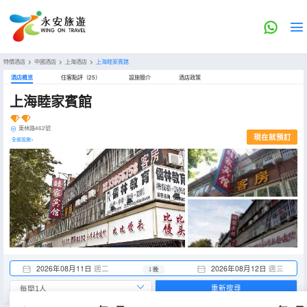
特價酒店
>
中國酒店
>
上海酒店
>
上海睦家賓館
酒店概览
住客點評（25）
設施簡介
酒店政策
上海睦家賓館
東林路462號
現在就預訂
全部設施>
2026年08月11日
週二
2026年08月12日
週三
1 晚
重新搜尋