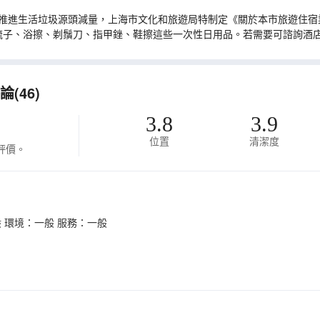
推進生活垃圾源頭減量，上海市文化和旅遊局特制定《關於本市旅遊住宿業
梳子、浴擦、剃鬚刀、指甲銼、鞋擦這些一次性日用品。若需要可諮詢酒
(46)
3.8
3.9
位置
清潔度
評價。
 環境：一般 服務：一般