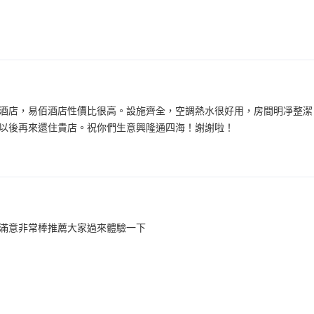
酒店，易佰酒店性價比很高。設施齊全，空調熱水很好用，房間明凈整潔
以後再來還住貴店。祝你們生意興隆通四海！謝謝啦！
滿意非常棒推薦大家過來體驗一下