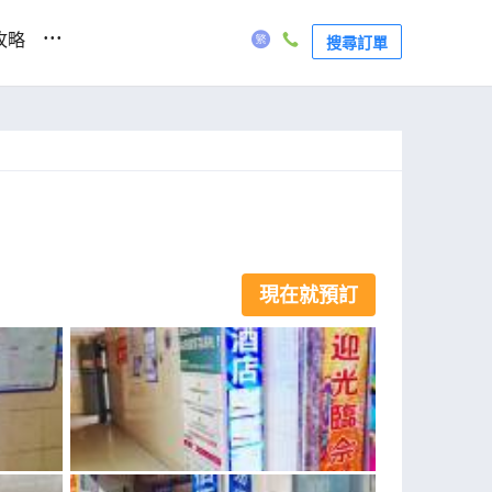
...
攻略
搜尋訂單
現在就預訂