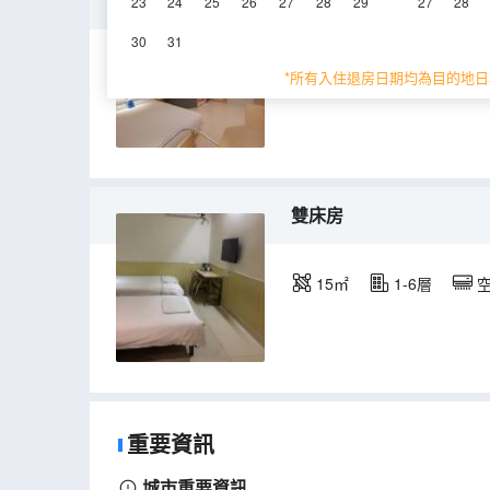
商務大床房
23
24
25
26
27
28
29
27
28
30
31
15㎡
5層
空
*所有入住退房日期均為目的地日
雙床房
15㎡
1-6層
重要資訊
城市重要資訊