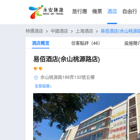
旅行團
機票
酒店
自由行
特價酒店
>
中國酒店
>
上海酒店
>
易佰酒店(佘山桃源路
酒店概览
住客點評（46）
設施簡
易佰酒店(佘山桃源路店)
佘山桃源路188弄132號五樓
全部設施>