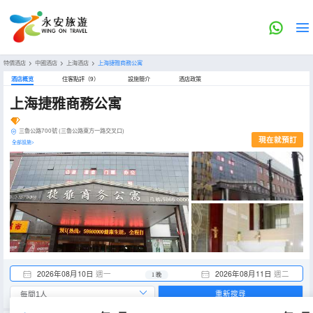
特價酒店
>
中國酒店
>
上海酒店
>
上海捷雅商務公寓
酒店概览
住客點評（9）
設施簡介
酒店政策
上海捷雅商務公寓
三魯公路700號 (三魯公路東方一路交叉口)
現在就預訂
全部設施>
2026年08月10日
週一
2026年08月11日
週二
1 晚
重新搜尋