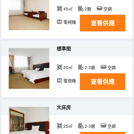
45㎡
2層
空調
查看供應
電視機
標準間
20㎡
2-3層
空調
查看供應
電視機
大床房
25㎡
2-3層
空調