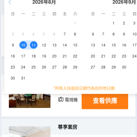
2026年8月
2026年9月
經濟房
日
一
二
三
四
五
六
日
一
二
三
四
1
1
2
3
15㎡
2層
空調
2
3
4
5
6
7
8
6
7
8
9
10
查看供應
電視機
9
10
11
12
13
14
15
13
14
15
16
17
16
17
18
19
20
21
22
20
21
22
23
24
套房
23
24
25
26
27
28
29
27
28
29
30
30
31
40㎡
2層
空調
*所有入住退房日期均為目的地日期
查看供應
電視機
尊享套房