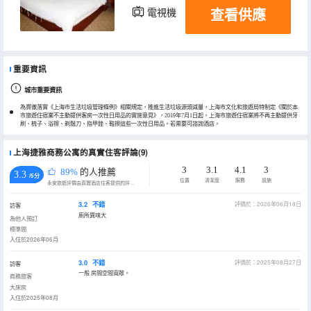
查看供應
電視機
重要資訊
城市重要資訊
為貫徹落實《上海市生活垃圾管理條例》相關規定，推進生活垃圾源頭減量，上海市文化和旅遊局特制定《關於本
市旅遊住宿業不主動提供客房一次性日用品的實施意見》，2019年7月1日起，上海市旅遊住宿業將不再主動提供牙
刷、梳子、浴擦、剃鬚刀、指甲銼、鞋擦這些一次性日用品。若需要可諮詢酒店。
上海捷雅商務公寓的真實住客評論(9)
3
3.1
4.1
3
89%
的人推薦
3.3
/5分
位置
清潔度
服務
設施
永安旅遊評價由真實酒店住客提供的評價。
3.2
不錯
評價於：2026年06月18日
訪客
廁所異味大
為他人預訂
標準間
入住於2026年06月
3.0
不錯
評價於：2025年08月27日
訪客
一般 房間空間寬敞。
商務旅客
大床房
入住於2025年08月