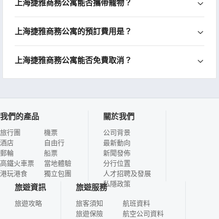
上海捷雅商務公寓能否攜帶寵物？
上海捷雅商務公寓的預訂費用是？
上海捷雅商務公寓能否免費取消？
我們的產品
關於我們
旅行團
機票
公司背景
酒店
自由行
最新動向
郵輪
船票
新聞發佈
高鐵火車票
當地體驗
分行位置
港玩港食
獨立包團
人才招聘及發展
私隱政策
旅遊資訊
旅遊服務
旅遊攻略
旅客須知
航班資料
旅遊保險
航空公司資料