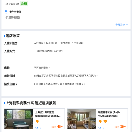
免費
公用區wifi
安全與安保
煙霧報警器
全部設施
酒店政策
入住和退房
入住時間：14:00以後 退房時間：12:00以前
入住方式
櫃枱服務時間：24小時。
寵物
不可攜帶寵物。
年齡限制
18歲以下的房客不得在沒有家長或監護人的情況下入住酒店。
接受信用卡
可以信用卡在酒店付款，閣下可使用以下信用卡：
上海捷雅商務公寓
附近酒店推薦
上海德升青年旊舍
瑞嘉青年公寓 (Ruijia
(Shanghai Desheng
Youth Apartment)
Youth Hostel)
46+
30+
HKD
HKD
4.3
/ 5
4.8
/ 5