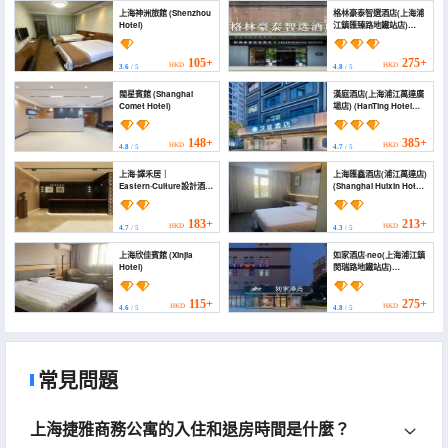
上海神洲旅館 (Shenzhou
格林豪泰智選酒店(上海浦
Hotel)
江鎮匯臻路地鐵站店)
(GreenTree Inn Express
Hotel (Shanghai Pujiang
Town Huizhen Road
105+
275+
HKD
HKD
3.6
/ 5
4.8
/ 5
Subway Station))
閩星賓館 (Shanghai
漢庭酒店(上海浦江萬達廣
Comet Hotel)
場店) (HanTing Hotel
(Shanghai Pujiang
Wanda Plaza))
148+
385+
HKD
HKD
4.8
/ 5
4.7
/ 5
上海·譯禾居｜
上海匯鑫酒店(浦江萬達店)
Eastern·Culture設計酒店
(Shanghai Huixin Hotel
(浦江鎮浦航路地鐵店)
(Pujiang Wanda))
(From · Y Translation
Heju Hotel (Puhang
183+
213+
HKD
HKD
4.7
/ 5
4.3
/ 5
Road Subway Station
Branch))
上海欣佳賓館 (Xinjia
如家酒店·neo(上海浦江鎮
Hotel)
閔瑞路地鐵站店)
(Homeinn · neo
(Shanghai Pujiang Town
Minrui Road Subway
115+
275+
HKD
HKD
4.6
/ 5
4.8
/ 5
Station))
常見問題
上海捷雅商務公寓的入住和退房時間是什麼？