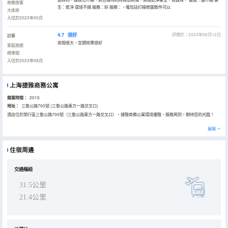
商務旅客
生：乾淨 環境不錯 服務：好 服務：，嚄包括打精修圖軟件可以
大床房
入住於2023年05月
4.7
很好
評價於：2023年08月12日
訪客
房間很大，空調效果很好
家庭旅遊
標準間
入住於2023年08月
上海捷雅商務公寓
開業時間：
2015
地址：
三魯公路700號 (三魯公路東方一路交叉口)
酒店位於閔行區三魯公路700號（三魯公路東方一路交叉口），捷雅商務公寓環境優雅，服務周到。期待您的光臨！
展開
住宿周邊
交通樞紐
31.5公里
21.4公里