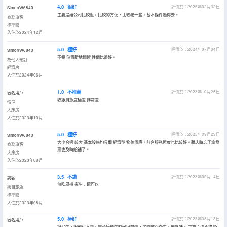
4.0
很好
評價於：2025年02月02日
SimonW6840
主要是離公司比較近，比較的方便，比較老一些。基本條件過得去。
商務旅客
標準間
入住於2024年12月
5.0
極好
評價於：2024年07月04日
SimonW6840
不錯 位置離地鐵近 性價比很好。
為他人預訂
經濟房
入住於2024年06月
1.0
不推薦
評價於：2023年10月25日
匿名用戶
收銀員態度極差 非常差
情侶
大床房
入住於2023年10月
5.0
極好
評價於：2023年09月29日
SimonW6840
大小合適 較大 基本設施均具備 經濟型 物美價廉。前台服務態度也比較好。離店時忘了拿發
商務旅客
票也及時給補了。
大床房
入住於2023年09月
3.5
不錯
評價於：2023年09月14日
訪客
無吹風機 衞生：還可以
獨自旅遊
標準間
入住於2023年08月
5.0
極好
評價於：2023年08月13日
匿名用戶
挺好的，服務也不錯，前台接待的時候很熱情，房間乾淨衞生，無異味， 設施：還不錯 衞