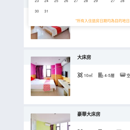
豪華雙床房
23
24
25
26
27
28
29
27
28
30
31
15㎡
3層
空
*所有入住退房日期均為目的地日
大床房
10㎡
4-5層
豪華大床房