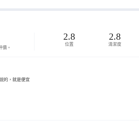
2.8
2.8
位置
清潔度
評價。
説的，就是便宜