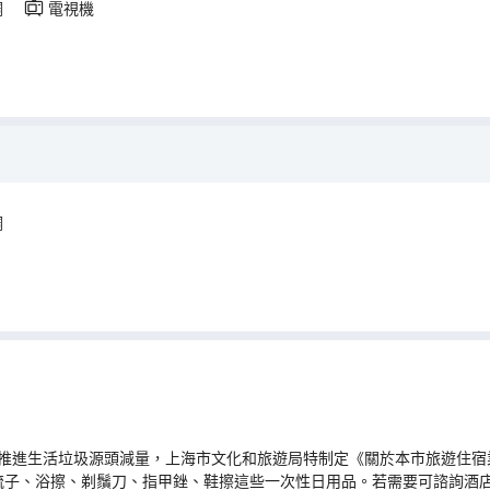
調
電視機
調
推進生活垃圾源頭減量，上海市文化和旅遊局特制定《關於本市旅遊住宿業
梳子、浴擦、剃鬚刀、指甲銼、鞋擦這些一次性日用品。若需要可諮詢酒