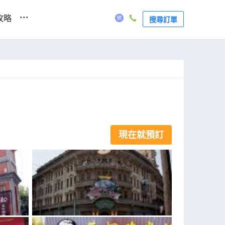
...
攻略
搜尋訂單
現在就預訂