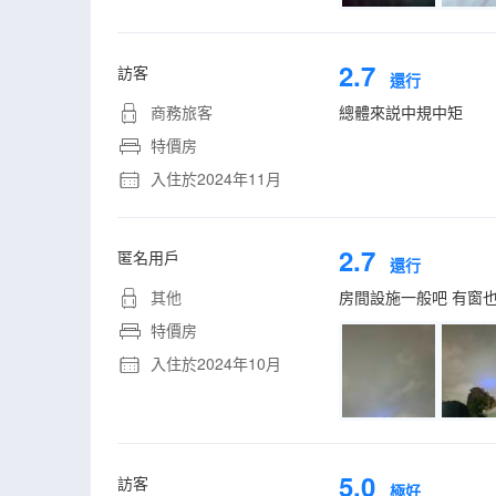
2.7
訪客
還行
商務旅客
總體來説中規中矩
特價房
入住於2024年11月
2.7
匿名用戶
還行
其他
房間設施一般吧 有窗
特價房
入住於2024年10月
5.0
訪客
極好