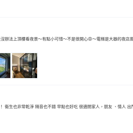
0後沒辦法上頂樓看夜景～有點小可惜～不是很開心😡～電梯是大器的夜店風
 衞生也非常乾淨 隔音也不錯 早點也好吃 很適閤家人，朋友 、情人 出