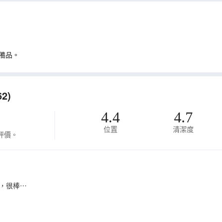
備品。
2)
4.4
4.7
位置
清潔度
評價。
，很棒⋯