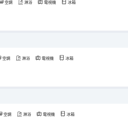
空調
淋浴
電視機
冰箱
空調
淋浴
電視機
冰箱
空調
淋浴
電視機
冰箱