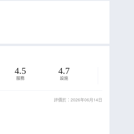
4.5
4.7
服務
設施
評價於：2026年06月14日