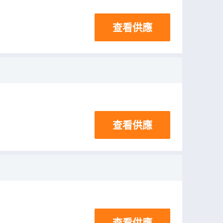
查看供應
查看供應
查看供應