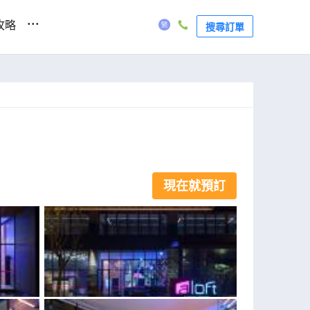
...
攻略
搜尋訂單
現在就預訂