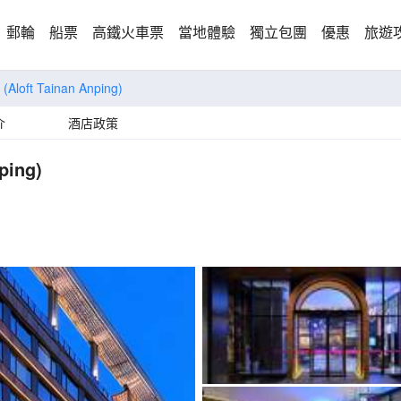
郵輪
船票
高鐵火車票
當地體驗
獨立包團
優惠
旅遊
店
(Aloft Tainan Anping)
介
酒店政策
ping)