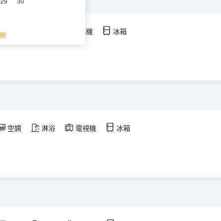
29
30
空調
淋浴
電視機
冰箱
期
空調
淋浴
電視機
冰箱