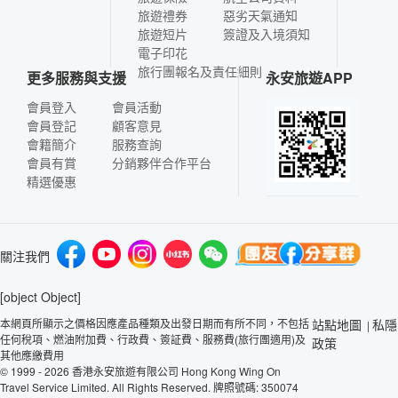
旅遊禮券
惡劣天氣通知
旅遊短片
簽證及入境須知
電子印花
旅行團報名及責任細則
更多服務與支援
永安旅遊APP
會員登入
會員活動
會員登記
顧客意見
會籍簡介
服務查詢
會員有賞
分銷夥伴合作平台
精選優惠
關注我們
[object Object]
本網頁所顯示之價格因應產品種類及出發日期而有所不同，不包括
站點地圖
私隱
|
任何稅項、燃油附加費、行政費、簽証費、服務費(旅行團適用)及
政策
其他應繳費用
© 1999 - 2026 香港永安旅遊有限公司 Hong Kong Wing On
Travel Service Limited. All Rights Reserved. 牌照號碼: 350074