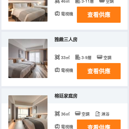
46㎡
3-11層
空調
查看供應
電視機
冰箱
雅緻三人房
33㎡
3-9層
空調
查看供應
電視機
冰箱
榕廷家庭房
36㎡
空調
淋浴
查看供應
電視機
冰箱