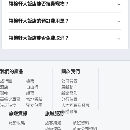
禧榕軒大飯店能否攜帶寵物？
禧榕軒大飯店的預訂費用是？
禧榕軒大飯店能否免費取消？
我們的產品
關於我們
旅行團
機票
公司背景
酒店
自由行
最新動向
郵輪
船票
新聞發佈
高鐵火車票
當地體驗
分行位置
港玩港食
獨立包團
人才招聘及發展
私隱政策
旅遊資訊
旅遊服務
旅遊攻略
旅客須知
航班資料
旅遊保險
航空公司資料