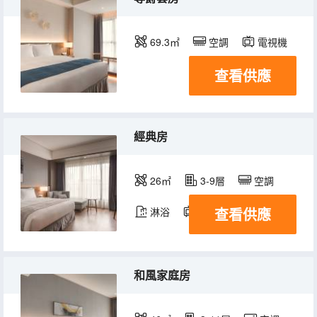
69.3㎡
空調
電視機
查看供應
經典房
26㎡
3-9層
空調
查看供應
淋浴
電視機
冰箱
和風家庭房