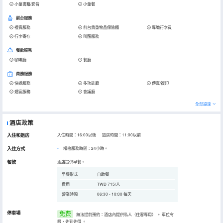
小童書籍/影音
小童餐
前台服務
禮賓服務
前台貴重物品保險櫃
專職行李員
行李寄存
叫醒服務
餐飲服務
咖啡廳
餐廳
商務服務
快遞服務
多功能廳
傳真/複印
婚宴服務
會議廳
全部設施
酒店政策
入住和退房
入住時間：16:00以後 退房時間：11:00以前
入住方式
櫃枱服務時間：24小時。
餐飲
酒店提供早餐。
早餐形式
自助餐
費用
TWD 715/人
營業時間
06:30 - 10:00 每天
停車場
免费
無法提前預約：酒店內提供私人（住客專用）
。
車位有
限，先到先得
。