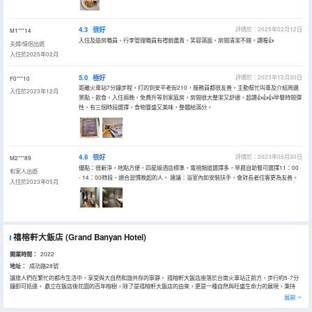
4.3
很好
評價於：2025年02月12日
M1***14
入住及退房職員、行李管理職員有禮貌盡責，笑容滿面，房間清潔不錯。讚喔👍
夫婦/情侶出遊
入住於2025年02月
5.0
極好
評價於：2023年12月30日
F0***10
距離火車站7分鐘步程，打的到安平老街210，服務員都很友善，主動幫忙叫車及介紹周邊
入住於2023年12月
景點，飲食。入住兩晚，免費升等到家庭房，房間很大整潔又舒適，超讚👍👍👍早餐時間彈
性，有三個時段選擇，食物豐盛又美味，整體給滿分。
4.8
很好
評價於：2023年05月30日
M2***89
優點：很新淨，地點方便，四星級酒店標準，電視頻道選擇多，早晨自助餐可選擇11：00
和家人出遊
- 14：00時段，適合習慣晚起的人。 建議：浴室內如安裝扶手，會對長者住客更為友善。
入住於2023年05月
禧榕軒大飯店
(Grand Banyan Hotel)
開業時間：
2022
地址：
成功路28號
讓旅人們在繁忙的都市生活中，享受與大自然和諧共存的寧靜。 禧榕軒大飯店座落於台南火車站正前方，步行約5-7分
鐘即可抵達。 矗立在飯店後花園的百年榕樹，除了是禧榕軒大飯店的由來，更是一種自然與旺盛生命力的展現，秉持
「體驗、食採、美學」的涵養精神，在這座充滿故事的城市裏，找尋到最自然適切的舒適休憩空間。 停下腳步，才能發
展開
現台南的美好！