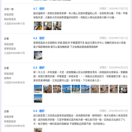
4.7
很好
評價於：2026年07月27日
天地一旅
飯店蠻新的，房間也很新很安靜，有小點心及飲料還蠻貼心的，浴室乾濕分離，不錯。早餐
家庭旅遊
有點失望。大廳有大的充氣熊還蠻好拍照的。地點在火車站走過來大概10分鐘。
榕廷家庭房
入住於2026年07月
4.5
很好
評價於：2026年07月21日
訪客
豪華家庭房大空間極佳 舒適 算乾淨 早餐選擇不多 飯店位置在市中心 頂樓的游泳池小而美
家庭旅遊
看夕陽餘暉很棒 還可以看飛機刷過 下次來應該還會選擇禧榕軒
豪華家庭房
入住於2026年07月
5.0
極好
評價於：2026年06月23日
訪客
第一次入住，非常喜歡。大堂，房間餐廳以至泳池都整潔漂亮。房間面對台南車站，景觀開
家庭旅遊
揚。房間大整齊舒適，早餐豐富，休閒享受。。。地點在台南站前方，到那裏都方便。坐公
經典房
車到奇美博物館，又到訪運河公園，安平景區。下次來也會入住。
入住於2026年06月
5.0
極好
評價於：2026年06月10日
訪客
這已經是第二次因為出差來到這間飯店，床具都很舒適，睡得很好。每天也都有人來清潔房
商務旅客
間，真的很乾淨舒服，只是早餐樣式真的每天都一樣比較可惜一點，因為這次出差住了七
和風家庭房
天，每天都吃一樣的是真的很膩😹 不過餐點品質還不錯，吃的很放心
入住於2026年05月