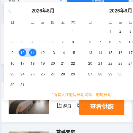
重新搜尋
2026年8月
2026年9月
豪華房
日
一
二
三
四
五
六
日
一
二
三
四
1
1
2
3
36㎡
10-11層
空調
2
3
4
5
6
7
8
6
7
8
9
10
查看供應
淋浴
電視機
冰箱
9
10
11
12
13
14
15
13
14
15
16
17
16
17
18
19
20
21
22
20
21
22
23
24
豪華家庭房
23
24
25
26
27
28
29
27
28
29
30
30
31
36㎡
3-9層
空調
*所有入住退房日期均為目的地日期
查看供應
淋浴
電視機
冰箱
尊爵套房