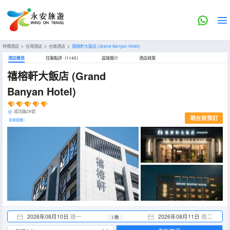
特價酒店
>
台灣酒店
>
台南酒店
>
禧榕軒大飯店
(Grand Banyan Hotel)
酒店概览
住客點評（1140）
設施簡介
酒店政策
禧榕軒大飯店
(Grand
Banyan Hotel)
成功路28號
現在就預訂
全部設施>
2026年08月10日
週一
2026年08月11日
週二
1 晚