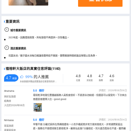
重要資訊
城市重要資訊
2025年起，因應環保政策，所有旅宿不再提供一次性備品。
酒店重要資訊
花園泳池／親子戲水池每日維護保養時段不開放，實際開放時間依飯店現場公告為準。
禧榕軒大飯店的真實住客評論(1140)
4.8
4.8
4.7
4.6
99%
的人推薦
4.7
/5分
位置
清潔度
服務
設施
永安旅遊評價由真實酒店住客提供的評價。
5.0
極好
評價於：2026年08月06日
Ahahaha
環境乾淨地理位置優越服務人員態度很好。不過游泳池較細，但還是可以接受的。下次來台
與好友旅遊
南還是會選擇入住。good good
經典房
入住於2026年08月
5.0
極好
評價於：2026年08月04日
Ninisasa
早餐不錯 分離式廁所在馬桶間還有一小洗手槽感覺非常方便房間很大，非常適閤家庭出
家庭旅遊
遊。服務也不錯環境衞生都很乾淨，離車站走路7分鐘很近。到大遠百逛街也不遠，雖然離
豪華家庭房