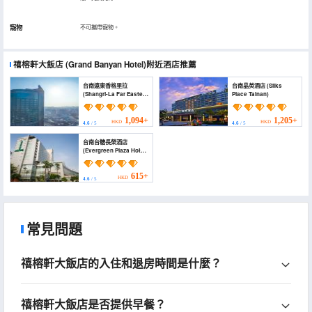
寵物
不可攜帶寵物。
禧榕軒大飯店
(Grand Banyan Hotel)
附近酒店推薦
台南遠東香格里拉
台南晶英酒店 (Silks
(Shangri-La Far Eastern
Place Tainan)
Tainan)
1,094+
1,205+
HKD
HKD
4.6
/ 5
4.6
/ 5
台南台糖長榮酒店
(Evergreen Plaza Hotel
Tainan)
615+
HKD
4.6
/ 5
常見問題
禧榕軒大飯店的入住和退房時間是什麼？
禧榕軒大飯店是否提供早餐？