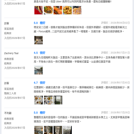
美食大街不近，但是 Uber 竟然可以叫到阿鳳浮水魚羹。還有白妞鹽酥雞!!
入住於2026年07月
5.0
極好
評價於：2026年08月02日
訪客
帶女兒二日遊，很晚才進到飯店想準備好好休息，但窗外景觀好，從窗外就能看到新光三
家庭旅遊
越，Focus威秀...二話不說又走到威秀看了一場電影。 交通方便，飯店也很舒適乾淨。
經典房
入住於2026年07月
4.5
很好
評價於：2026年07月31日
Zachery Tsai
首次入住禧榕軒大飯店，主要是為了出差來的，游泳池比想像中小，且多為親子類型客人使
商務旅客
用，不免有小孩在一旁打鬧影響體驗，早餐樣式豐富，以此價位算是不錯
經典房
入住於2026年07月
4.7
很好
評價於：2026年07月30日
訪客
位置便利，週邊交通方便，但平面車位少，需停機械車位，較麻煩，館內休閒設施較少，房
家庭旅遊
間很乾淨，早餐品項很多豐富好吃，有牛肉湯喝到飽！
雅緻三人房
入住於2026年07月
5.0
極好
評價於：2026年07月29日
不列顛
整體而言真的是值得一住的飯店，不論設施或是早餐絕對都是水準之上，尤其是早餐真是琳
商務旅客
瑯滿目，若不是體重控制中，一定好好享受。
經典房
入住於2026年07月