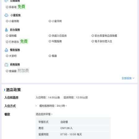
交通服務
免費
停車場
小童設施
小童拖鞋
小童牙刷
前台服務
儲物櫃
快速入住退房
前台貴重物品保險櫃
免費
叫醒服務
電子身份證入住
行李寄存
餐飲服務
大堂吧
餐廳
商務服務
附加费
會議廳
全部設施
酒店政策
入住和退房
入住時間：14:00以後 退房時間：12:00以前
入住方式
櫃枱服務時間：24小時。
餐飲
酒店提供早餐。
早餐形式
自助餐
費用
CNY 28/人
營業時間
07:00 - 10:00 每天