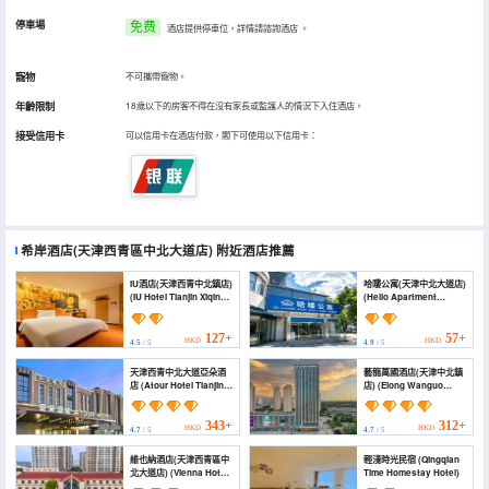
停車場
免费
酒店提供停車位，詳情請諮詢酒店
。
寵物
不可攜帶寵物。
年齡限制
18歲以下的房客不得在沒有家長或監護人的情況下入住酒店。
接受信用卡
可以信用卡在酒店付款，閣下可使用以下信用卡：
希岸酒店(天津西青區中北大道店)
附近酒店推薦
IU酒店(天津西青中北鎮店)
哈嘍公寓(天津中北大道店)
(IU Hotel Tianjin Xiqing
(Hello Apartment
Zhong Bei Zhen
(Tianjin Zhongbei
Branch)
Avenue Branch))
127+
57+
HKD
HKD
4.5
/ 5
4.9
/ 5
天津西青中北大道亞朵酒
藝龍萬國酒店(天津中北鎮
店 (Atour Hotel Tianjin
店) (Elong Wanguo
Xiqing Zhongbei
Hotel (Tianjin Zhongbei
Avenue)
Town))
343+
312+
HKD
HKD
4.7
/ 5
4.7
/ 5
維也納酒店(天津西青區中
輕淺時光民宿 (Qingqian
北大道店) (Vienna Hotel
Time Homestay Hotel)
(Tianjin Zhongbei