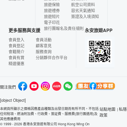
旅遊保險
航空公司資料
旅遊禮券
惡劣天氣通知
旅遊短片
簽證及入境須知
電子印花
旅行團報名及責任細則
更多服務與支援
永安旅遊APP
會員登入
會員活動
會員登記
顧客意見
會籍簡介
服務查詢
會員有賞
分銷夥伴合作平台
精選優惠
關注我們
[object Object]
本網頁所顯示之價格因應產品種類及出發日期而有所不同，不包括
站點地圖
私隱
|
任何稅項、燃油附加費、行政費、簽証費、服務費(旅行團適用)及
政策
其他應繳費用
© 1999 - 2026 香港永安旅遊有限公司 Hong Kong Wing On