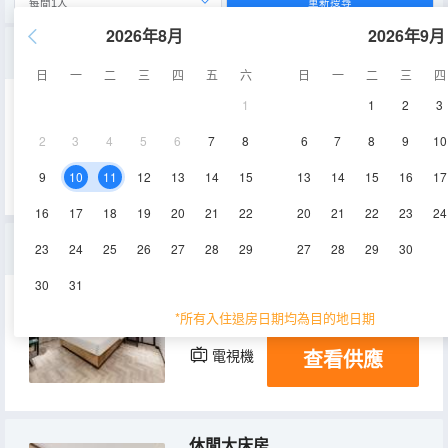
重新搜尋
2026年8月
2026年9月
高級雙床房
日
一
二
三
四
五
六
日
一
二
三
四
1
1
2
3
22㎡
7-10層
空調
2
3
4
5
6
7
8
6
7
8
9
10
查看供應
電視機
9
10
11
12
13
14
15
13
14
15
16
17
16
17
18
19
20
21
22
20
21
22
23
24
標準家庭房
23
24
25
26
27
28
29
27
28
29
30
30
31
25㎡
7-10層
空調
*所有入住退房日期均為目的地日期
查看供應
電視機
休閒大床房