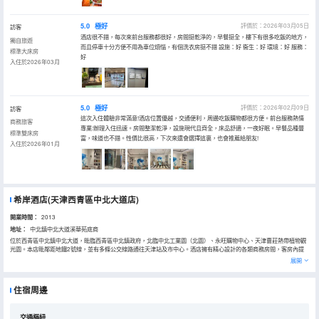
5.0
極好
評價於：2026年03月05日
訪客
酒店很不錯，每次來前台服務都很好，房間挺乾淨的，早餐挺全，樓下有很多吃飯的地方，
獨自旅遊
而且停車十分方便不用為車位煩惱，有個洗衣房挺不錯 設施：好 衞生：好 環境：好 服務：
標準大床房
好
入住於2026年03月
5.0
極好
評價於：2026年02月09日
訪客
這次入住體驗非常滿意!酒店位置優越，交通便利，周邊吃飯購物都很方便。前台服務熱情
商務旅客
專業:辦理入住迅速。房間整潔乾淨，設施現代且齊全，床品舒適，一夜好眠。早餐品種豐
標準雙床房
富，味道也不錯。性價比很高，下次來還會選擇這裏，也會推薦給朋友!
入住於2026年01月
希岸酒店(天津西青區中北大道店)
開業時間：
2013
地址：
中北鎮中北大道溪華苑底商
位於西青區中北鎮中北大道，毗臨西青區中北鎮政府，北臨中北工業園（北園）、永旺購物中心、天津曹莊熱帶植物觀
光園。本店毗鄰距地鐵2號線，並有多條公交線路通往天津站及市中心。酒店擁有精心設計的各類商務房間，客房內提
供優質的床上用品、無線上網、豪華衞浴設施、舒適的睡眠環境、時尚的傢俱、豐富的電視節目等。同時本店還配備商
展開
務會所、自助辦公設施、可滿足住店客人會客、上網、閲讀、休息等貼心的服務，讓您全方位感受到希岸酒店的獨具匠
心和獨特魅力。
住宿周邊
交通樞紐