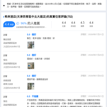
根據《天津市生活垃圾管理條例》相關規定，自2020年12月1日起，住宿業不得主動提供牙刷、梳子、浴擦、剃鬚
刀、指甲銼、鞋擦，若需要可諮詢酒店。
希岸酒店(天津西青區中北大道店)的真實住客評論(752)
4.4
4.4
4.5
4.4
96%
的人推薦
4.4
/5分
位置
清潔度
服務
設施
永安旅遊評價由真實酒店住客提供的評價。
5.0
極好
評價於：2026年07月31日
訪客
衞生：乾淨 設施：完善 環境：好
獨自旅遊
高級景觀家庭房
入住於2026年07月
5.0
極好
評價於：2026年07月20日
訪客
環境好，交通方便，非常好
情侶
高級景觀家庭房
入住於2026年07月
5.0
極好
評價於：2026年07月02日
訪客
環境不錯，服務態度友好
商務旅客
標準大床房
入住於2026年07月
0.5
不推薦
評價於：2026年06月21日
訪客
戶型很奇怪，馬桶直接是斜着的 衞生特別噁心，捲紙上還有雙眼皮貼，發黴的地方特別
情侶
多，很噁心 空調看顏色就知道老舊程度，打開一直噴灰，後來實在沒辦法關掉空調開窗
高級景觀家庭房
戶，臨街，到凌晨3點還有大車的聲音，昨天晚上一整晚都沒睡着，衞生方方面面都太噁心