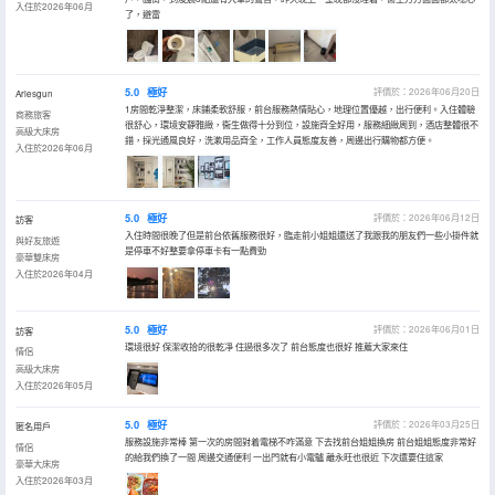
入住於2026年06月
了，避雷
5.0
極好
評價於：2026年06月20日
Ariesgun
1房間乾淨整潔，床鋪柔軟舒服，前台服務熱情貼心，地理位置優越，出行便利。入住體驗
商務旅客
很舒心，環境安靜雅緻，衞生做得十分到位，設施齊全好用，服務細緻周到，酒店整體很不
高級大床房
錯，採光通風良好，洗漱用品齊全，工作人員態度友善，周邊出行購物都方便。
入住於2026年06月
5.0
極好
評價於：2026年06月12日
訪客
入住時間很晚了但是前台依舊服務很好，臨走前小姐姐還送了我跟我的朋友們一些小掛件就
與好友旅遊
是停車不好整要拿停車卡有一點費勁
豪華雙床房
入住於2026年04月
5.0
極好
評價於：2026年06月01日
訪客
環境很好 保潔收拾的很乾凈 住過很多次了 前台態度也很好 推薦大家來住
情侶
高級大床房
入住於2026年05月
5.0
極好
評價於：2026年03月25日
匿名用戶
服務設施非常棒 第一次的房間對着電梯不咋滿意 下去找前台姐姐換房 前台姐姐態度非常好
情侶
的給我們換了一間 周邊交通便利 一出門就有小電驢 離永旺也很近 下次還要住這家
豪華大床房
入住於2026年03月