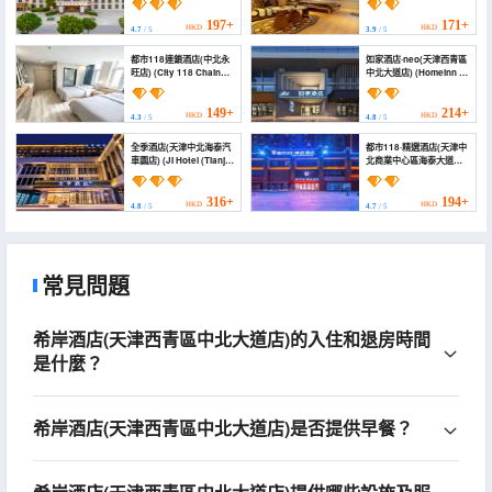
Dadao))
197+
171+
HKD
HKD
4.7
/ 5
3.9
/ 5
都市118連鎖酒店(中北永
如家酒店·neo(天津西青區
旺店) (City 118 Chain
中北大道店) (Homeinn ·
Hotel (Zhongbei
neo (Tianjin Xiqing
Yongwang))
District Zhongbei
Avenue))
149+
214+
HKD
HKD
4.3
/ 5
4.8
/ 5
全季酒店(天津中北海泰汽
都市118·精選酒店(天津中
車園店) (JI Hotel (Tianjin
北商業中心區海泰大道店)
Zhonghai Beitai
(City 118·Select Hotel
Qicheyuan))
(Tianjin Zhongbei Haitai
Industrial Park))
316+
194+
HKD
HKD
4.8
/ 5
4.7
/ 5
常見問題
希岸酒店(天津西青區中北大道店)的入住和退房時間
是什麼？
希岸酒店(天津西青區中北大道店)是否提供早餐？