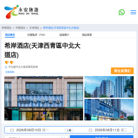
特價酒店
>
中國酒店
>
天津酒店
>
希岸酒店(天津西青區中北大道店)
酒店概览
住客點評（752）
設施簡介
酒店政策
希岸酒店(天津西青區中北大
道店)
中北鎮中北大道溪華苑底商
現在就預訂
全部設施>
2026年08月10日
週一
2026年08月11日
週二
1 晚