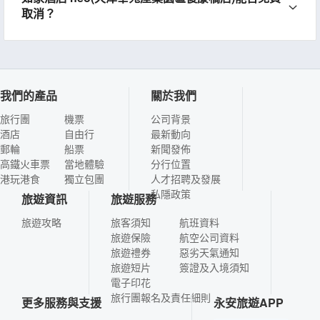
取消？
我們的產品
關於我們
旅行團
機票
公司背景
酒店
自由行
最新動向
郵輪
船票
新聞發佈
高鐵火車票
當地體驗
分行位置
港玩港食
獨立包團
人才招聘及發展
私隱政策
旅遊資訊
旅遊服務
旅遊攻略
旅客須知
航班資料
旅遊保險
航空公司資料
旅遊禮券
惡劣天氣通知
旅遊短片
簽證及入境須知
電子印花
旅行團報名及責任細則
更多服務與支援
永安旅遊APP