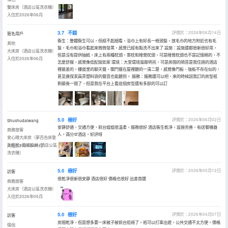
雙床房（酒店公區洗衣機）
入住於2026年06月
3.7
不錯
評價於：2026年06月14日
匿名用戶
衞生：整體衞生可以，但經不起細看，浴巾上有好長一根頭髮，放毛巾的地方附近也有毛
其他
髮，毛巾和浴巾看起來微微發黑，感覺已經有點洗不出來了 設施：設施還都很新很好用，
大床房（酒店公區洗衣機）
但是沒有提供抽紙，床上有兩種枕頭，靠枕和睡覺枕頭，可是睡覺枕頭也不是記憶棉的，不
入住於2026年06月
怎麼舒服，感覺像低配版如家 環境：大堂環境寬敞明亮，可是房間的隔音是我住過的酒店
裡最差的，樓道里的聊天聲、關門聲在屋裡聽的一清二楚，感覺像門板、強板不存在似的，
甚至連保潔員弄塑料袋的聲音也能聽到。 服務：服務還可以吧，來的時候説我訂的房型衹
剩最後一間了，但是我在平台上看這個房型還有多餘的可以訂
5.0
極好
評價於：2026年06月02日
Shushudaiwang ￴￴ ￴ ￴￴
安靜舒適，交通方便，前台姐姐很温柔，服務很好 酒店衞生乾淨，設施完善，有送餐機器
商務旅客
人。滿分💯酒店。好評呀
安心睡大床房（夢百合床墊
助眠枕+電視投屏+酒店公區
入住於2026年05月
洗衣機）
5.0
極好
評價於：2026年05月12日
訪客
很乾凈很新很安靜 酒店很好 價格也很好 出差首選
商務旅客
大床房（酒店公區洗衣機）
入住於2026年05月
5.0
極好
評價於：2026年04月07日
訪客
房間乾淨，但是想多要一床被子被前台拒絕了。衹可以打車出遊，公共交通不太方便。價格
情侶