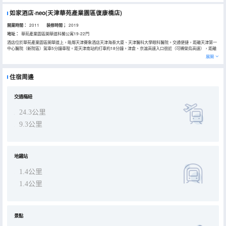
如家酒店·neo(天津華苑產業園區復康橋店)
開業時間：
2011
装修時間；
2019
地址：
華苑產業園區開華道科馨公寓19-22門
酒店位於華苑產業園區開華道上，毗鄰天津賽象酒店天津海泰大廈、天津醫科大學眼科醫院。交通便捷，距離天津第一
中心醫院（新院區）駕車5分鐘車程。距天津南站約打車約18分鐘。津倉、京滬高速入口很近（可轉榮烏高速），距離
奧體中心體育場打車約15分鐘。臨近八里台購物中心、天塔中心旅遊區、曹莊花卉市場等，酒店處於大學城附近。步行
展開
至人人樂購物超市、地鐵3號線華苑站、迎水道餐飲區僅10分鐘。酒店是新改造的如家NEO產品，設施齊全，配備健身
房和洗衣房，為您入住期間提供便利，酒店門前有部分停車位提供出行便利。
住宿周邊
交通樞紐
24.3公里
9.3公里
地鐵站
1.4公里
1.4公里
景點