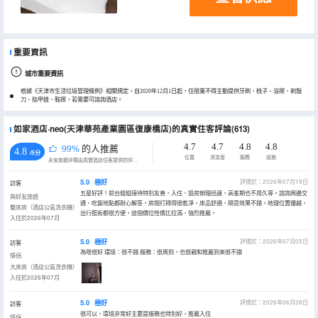
重要資訊
城市重要資訊
根據《天津市生活垃圾管理條例》相關規定，自2020年12月1日起，住宿業不得主動提供牙刷、梳子、浴擦、剃鬚
刀、指甲銼、鞋擦，若需要可諮詢酒店。
如家酒店·neo(天津華苑產業園區復康橋店)的真實住客評論(613)
4.7
4.7
4.8
4.8
99%
的人推薦
4.8
/5分
位置
清潔度
服務
設施
永安旅遊評價由真實酒店住客提供的評價。
5.0
極好
評價於：2026年07月19日
訪客
五星好評！前台姐姐接待特別友善，入住、退房辦理迅速，高峯期也不用久等。諮詢周邊交
與好友旅遊
通、吃飯地點都耐心解答。房間打掃得很乾凈，床品舒適，隔音效果不錯。地理位置優越，
雙床房（酒店公區洗衣機）
出行逛街都很方便，這個價位性價比拉滿，強烈推薦。
入住於2026年07月
5.0
極好
評價於：2026年07月05日
訪客
為啥很好 環境：很不錯 服務：很周到，也很親和推薦到來很不錯
情侶
大床房（酒店公區洗衣機）
入住於2026年07月
5.0
極好
評價於：2026年06月28日
訪客
很可以，環境非常好主要是服務也特別好，推薦入住
情侶