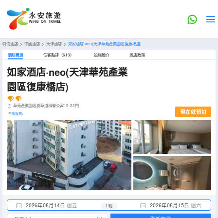
特價酒店
>
中國酒店
>
天津酒店
>
如家酒店·neo(天津華苑產業園區復康橋店)
酒店概览
住客點評（613）
設施簡介
酒店政策
如家酒店·neo(天津華苑產業
園區復康橋店)
華苑產業園區開華道科馨公寓19-22門
現在就預訂
全部設施>
2026年08月14日
週五
2026年08月15日
週六
1 晚