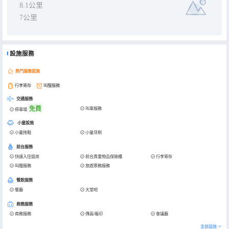
8.1公里
7公里
設施服務
熱門服務設施
行李寄存
叫醒服務
交通服務
免費
叫車服務
停車場
小童設施
小童拖鞋
小童牙刷
前台服務
快速入住退房
前台貴重物品保險櫃
行李寄存
叫醒服務
旅遊票務服務
餐飲服務
餐廳
大堂吧
商務服務
商務服務
傳真/複印
會議廳
全部設施