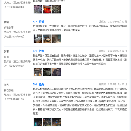
還算合理在假期期間變化不大。
大床房（酒店公區洗衣機）
入住於2026年04月
4.7
很好
評價於：2026年03月13日
訪客
這個價格來説，性價比算不錯了，熱水也出的比較快，前台服務也蠻熱情，保潔阿姨也蠻認
商務旅客
真，整體的感受還是不錯的，房間裏也有暖氣
大床房（酒店公區洗衣機）
入住於2026年03月
4.1
很好
評價於：2026年03月02日
訪客
衞生不錯，但是沒有抽紙，衹有捲紙，衞生巾比較小，跟圖片上一字型佈局不一樣，淋浴間
情侶
衹有一小塊，洗久了比較悶，走路佈局彎彎曲曲像迷宮，沒有機器人外賣員直接送上樓，跟
雙床房（酒店公區洗衣機）
以前住的如家不太一樣，服務員態度很好很熱情，房間一進去一股煙味
入住於2026年03月
5.0
極好
評價於：2025年12月30日
訪客
這次入住如家酒店的體驗遠超預期！酒店地理位置超便利，緊鄰地鐵站和商圈，出行購物都
獨自旅遊
很方便。前台服務熱情又高效，辦理入住快速，還貼心推薦了本地特色美食和遊玩路線，讓
雙床房（酒店公區洗衣機）
人倍感親切。 房間完全貫徹了“乾淨友好”的核心，床品潔凈柔軟，洗漱區無異味，細節打掃
入住於2025年12月
很到位。設施齊全實用，高速WiFi穩定，24小時熱水供應及時，隔音效果也不錯，睡了個
安穩覺。 早餐種類豐富，現煮的“如家這碗麪”暖胃又暖心，搭配各類主食和飲品，性價比超
高。整體住下來舒適又安心，不管是出差還是旅遊都很合適，已經推薦給朋友，下次來還選
這裏！