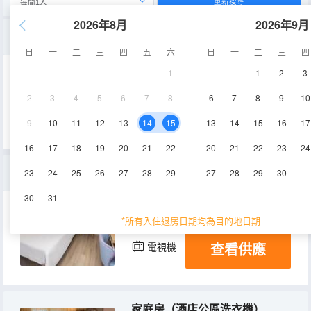
重新搜尋
2026年8月
2026年9月
套房（電視投屏+酒店公區洗衣機）
日
一
二
三
四
五
六
日
一
二
三
四
1
1
2
3
16-18㎡
2層
空調
2
3
4
5
6
7
8
6
7
8
9
10
查看供應
電視機
9
10
11
12
13
14
15
13
14
15
16
17
16
17
18
19
20
21
22
20
21
22
23
24
大床房（酒店公區洗衣機）
23
24
25
26
27
28
29
27
28
29
30
30
31
12-14㎡
2-6層
空調
*所有入住退房日期均為目的地日期
查看供應
電視機
家庭房（酒店公區洗衣機）