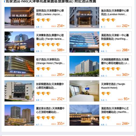
如家酒店·neo(天津華苑產業園區復康橋店)
附近酒店推薦
喆啡酒店(天津奧體中心華
嵐朵酒店(天津奧體中心華
苑店) (James Joyce
苑店) (Landuo Hotel
Coffetel Hotel (Tianjin
(Huayuan Branch,
Aoti Zhongxin
Tianjin Olympic Sports
Huayuan))
Center))
254+
242+
HKD
HKD
4.8
/ 5
0
/ 5
天津賽象酒店(奧體中心智
漢庭酒店(天津新一中心醫
慧山店) (Tianjin Saixiang
院復康路店) (HanTing
Hotel)
Hotel (Tianjin Xinyi
Zhongxin Yiyuan
Fukang Road))
589+
208+
HKD
HKD
4.6
/ 5
4.6
/ 5
桔子酒店(天津華苑店)
天津錦龍國際酒店(天津奧
(Orange Hotel (Tianjin
體中心華苑地鐵站店) (Jin
Huayuan))
Long International
Hotel)
295+
343+
HKD
HKD
4.6
/ 5
4.6
/ 5
如家精選酒店(天津奧體中
天津華世酒店 (Tianjin
心華苑地鐵站店)
Huashi Hotel)
(Homeinn Plus Hotel
(Tianjin Olympic Sports
Center Huayuan
252+
95+
HKD
HKD
4.8
/ 5
3.4
/ 5
Subway Station))
麗呈東谷酒店 (天津奧體中
漢庭酒店(天津奧體中心王
心王頂堤地鐵站店)
頂堤地鐵站店) (HanTing
(Rezen Dong Hotel
Hotel (Tianjin Olympic
(Tianjin Aoti Zhongxin
Sports Center
Wangdingdi Subway
Wangdingdi Subway
355+
244+
HKD
HKD
4.7
/ 5
4.8
/ 5
Station))
Station))