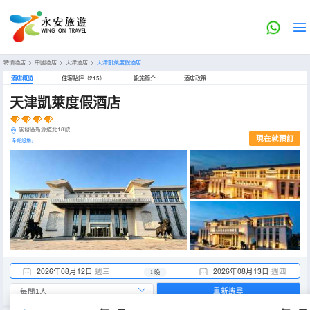
特價酒店
>
中國酒店
>
天津酒店
>
天津凱萊度假酒店
酒店概览
住客點評（215）
設施簡介
酒店政策
天津凱萊度假酒店
開發區新源道北18號
現在就預訂
全部設施>
2026年08月12日
週三
2026年08月13日
週四
1 晚
重新搜尋