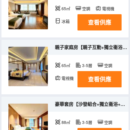
65㎡
空調
電視機
查看供應
冰箱
親子家庭房【親子互動+獨立衞浴+全明落地窗】
65㎡
3-5層
空調
查看供應
電視機
冰箱
豪華套房【沙發組合+獨立衞浴+全明落地窗】
88㎡
3-5層
空調