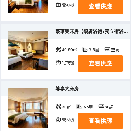
查看供應
電視機
冰箱
豪華雙床房【親膚浴袍+獨立衞浴+全明落地窗】
40-50㎡
3-5層
空調
查看供應
電視機
冰箱
尊享大床房
30㎡
3-5層
空調
查看供應
電視機