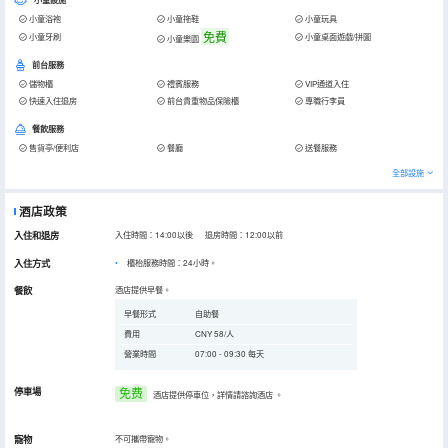
小童浴袍
小童拖鞋
小童玩具
免費
小童牙刷
小童桌面遊戲/拼圖
小童樂園
前台服務
儲物櫃
禮賓服務
VIP通道入住
快速入住退房
前台貴重物品保險櫃
專職行李員
餐飲服務
售貨亭/便利店
餐廳
送餐服務
全部設施
酒店政策
入住和退房
入住時間：14:00以後 退房時間：12:00以前
入住方式
櫃枱服務時間：24小時。
餐飲
酒店提供早餐。
早餐形式
自助餐
費用
CNY 58/人
營業時間
07:00 - 09:30 每天
停車場
免费
酒店提供停車位，詳情請諮詢酒店
。
寵物
不可攜帶寵物。