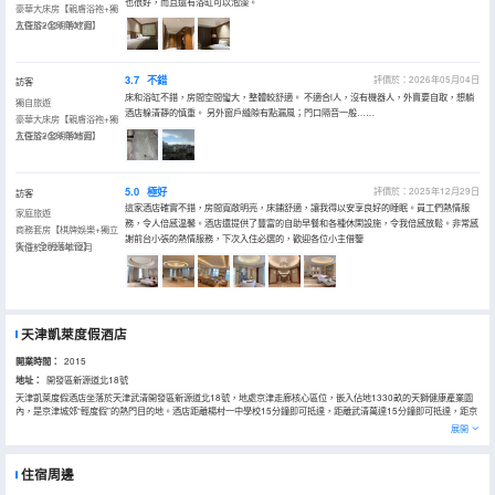
也很好，而且還有浴缸可以泡澡。
豪華大床房【親膚浴袍+獨
立衞浴+全明落地窗】
入住於2026年07月
3.7
不錯
評價於：2026年05月04日
訪客
床和浴缸不錯，房間空間蠻大，整體較舒適。 不適合i人，沒有機器人，外賣要自取，想躺
獨自旅遊
酒店躲清靜的慎重。 另外窗戶縫隙有點漏風；門口隔音一般……
豪華大床房【親膚浴袍+獨
立衞浴+全明落地窗】
入住於2026年05月
5.0
極好
評價於：2025年12月29日
訪客
這家酒店確實不錯，房間寬敞明亮，床鋪舒適，讓我得以安享良好的睡眠。員工們熱情服
家庭旅遊
務，令人倍感温馨。酒店還提供了豐富的自助早餐和各種休閑設施，令我倍感放鬆。非常感
商務套房【棋牌娛樂+獨立
謝前台小張的熱情服務，下次入住必選的，歡迎各位小主借鑒
衞浴+全明落地窗】
入住於2025年12月
天津凱萊度假酒店
開業時間：
2015
地址：
開發區新源道北18號
天津凱萊度假酒店坐落於天津武清開發區新源道北18號，地處京津走廊核心區位，嵌入佔地1330畝的天獅健康產業園
內，是京津城郊“輕度假”的熱門目的地。酒店距離楊村一中學校15分鐘即可抵達，距離武清萬達15分鐘即可抵達，距京
津城際高鐵武清站僅10分鐘車程，乘坐城際列車前往北京僅需25分鐘、前往天津市區僅18分鐘，距離天津國際機場約
展開
40分鐘車程，跨城出行十分便捷。酒店整體建築面積達3.9萬平方米，建築氣勢恢宏、設計新穎別緻，整體定位為集會
議宴會、休閒度假、娛樂健身於一體的綜合性全年齡活力度假社區。酒店擁有不同類型的客房，從寬敞舒適的豪華客
房、配置完善的行政套房到私密獨立的獨棟別墅一應俱全。作為京津區域知名的會展度假綜合體，酒店配套了規模宏大
住宿周邊
的會議與宴會設施，擁有可容納7000餘人的國際會議中心、可接待3000餘人同時用餐的國際宴會廳，還有可適配50至
4000人不同規模需求的多功能會議空間，同時配套上萬平米的獨立展覽中心，可滿足各類商務會議、大型活動、婚宴宴