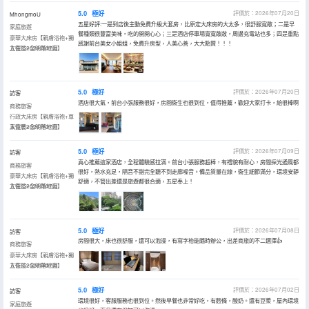
5.0
極好
評價於：2026年07月20日
MhongmoU
五星好評:一是到店後主動免費升級大套房，比原定大床房的大太多，很舒服寬敞；二是早
家庭旅遊
餐種類很豐富美味，吃的開開心心；三是酒店停車場寬寬敞敞，周邊充電站也多；四是重點
豪華大床房【親膚浴袍+獨
感謝前台美女小姐姐，免費升房型，人美心善，大大點贊！！！
立衞浴+全明落地窗】
入住於2026年07月
5.0
極好
評價於：2026年07月20日
訪客
酒店很大氣，前台小張服務很好，房間衞生也很到位，值得推薦，歡迎大家打卡，給很棒啊
商務旅客
行政大床房【親膚浴袍+尊
享寬奢+全明落地窗】
入住於2026年07月
5.0
極好
評價於：2026年07月09日
訪客
真心推薦這家酒店，全程體驗感拉滿。前台小張服務超棒，有禮貌有耐心，房間採光通風都
商務旅客
很好，熱水充足，隔音不錯完全聽不到走廊噪音。備品質量在線，衞生細節滿分，環境安靜
豪華大床房【親膚浴袍+獨
舒適，不管出差還是旅遊都很合適，五星奉上！
立衞浴+全明落地窗】
入住於2026年07月
5.0
極好
評價於：2026年07月08日
訪客
房間很大，床也很舒服，還可以泡澡，有寫字枱能隨時辦公，出差商旅的不二選擇👍
商務旅客
豪華大床房【親膚浴袍+獨
立衞浴+全明落地窗】
入住於2026年07月
5.0
極好
評價於：2026年07月02日
訪客
環境很好，客服服務也很到位。然後早餐也非常好吃，有麪條，酸奶。還有豆漿，屋內環境
家庭旅遊