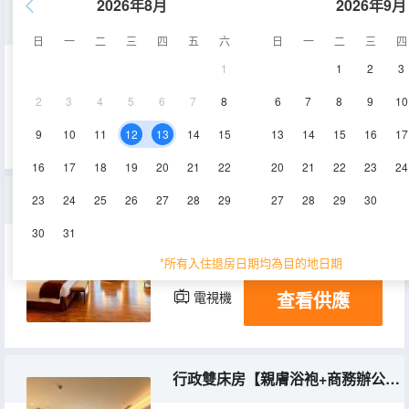
2026年8月
2026年9月
總統套房【棋牌娛樂+超大空間+全明落地窗】
日
一
二
三
四
五
六
日
一
二
三
四
1
1
2
3
398㎡
3層
空調
2
3
4
5
6
7
8
6
7
8
9
10
查看供應
電視機
冰箱
9
10
11
12
13
14
15
13
14
15
16
17
16
17
18
19
20
21
22
20
21
22
23
24
商務套房【棋牌娛樂+獨立衞浴+全明落地窗】
23
24
25
26
27
28
29
27
28
29
30
30
31
256㎡
4層
空調
*所有入住退房日期均為目的地日期
查看供應
電視機
冰箱
行政雙床房【親膚浴袍+商務辦公+全明落地窗】