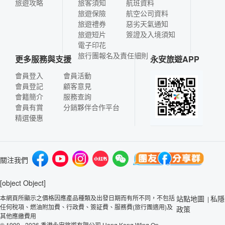
旅遊攻略
旅客須知
航班資料
旅遊保險
航空公司資料
旅遊禮券
惡劣天氣通知
旅遊短片
簽證及入境須知
電子印花
旅行團報名及責任細則
更多服務與支援
永安旅遊APP
會員登入
會員活動
會員登記
顧客意見
會籍簡介
服務查詢
會員有賞
分銷夥伴合作平台
精選優惠
關注我們
[object Object]
本網頁所顯示之價格因應產品種類及出發日期而有所不同，不包括
站點地圖
私隱
|
任何稅項、燃油附加費、行政費、簽証費、服務費(旅行團適用)及
政策
其他應繳費用
© 1999 - 2026 香港永安旅遊有限公司 Hong Kong Wing On