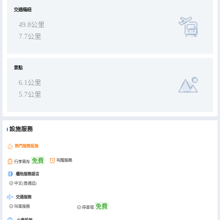
會的舉辦需求。
交通樞紐
49.8公里
7.7公里
景點
6.1公里
5.7公里
設施服務
熱門服務設施
免費
叫醒服務
行李寄存
櫃枱服務語言
中文(普通話)
交通服務
免費
叫車服務
停車場
小童設施