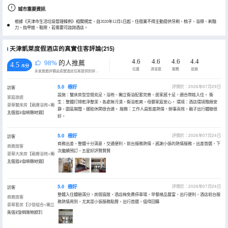
城市重要資訊
根據《天津市生活垃圾管理條例》相關規定，自2020年12月1日起，住宿業不得主動提供牙刷、梳子、浴擦、剃鬚
刀、指甲銼、鞋擦，若需要可諮詢酒店。
天津凱萊度假酒店的真實住客評論(215)
4.6
4.6
4.6
4.4
98%
的人推薦
4.5
/5分
位置
清潔度
服務
設施
永安旅遊評價由真實酒店住客提供的評價。
5.0
極好
評價於：2026年07月29日
訪客
設施：雙床房型空間充足，浴袍、獨立衞浴配套完善，居家感十足，適合帶娃入住。 衞
家庭旅遊
生：整體打掃乾淨整潔，各處無污漬，衞浴乾爽，母嬰家庭安心。 環境：酒店環境雅緻安
豪華雙床房【親膚浴袍+獨
靜，園區開闊，遛娃休閑很合適。 服務：工作人員態度熱情，辦事高效，親子出行體驗很
立衞浴+全明落地窗】
入住於2026年07月
好。
5.0
極好
評價於：2026年07月24日
訪客
商務出差，整體十分滿意，交通便利，前台服務熱情，感謝小張的熱情服務，出差首選，下
商務旅客
次繼續預訂，五星好評贊贊贊
豪華大床房【親膚浴袍+獨
立衞浴+全明落地窗】
入住於2026年07月
5.0
極好
評價於：2026年07月24日
訪客
整體入住體驗滿分，房間寬敞，酒店梅免費停車場，早餐樣品豐富，出行便利，酒店前台服
商務旅客
務熱情周到，尤其是小張服務點贊，出行首選，值得回購
豪華套房【沙發組合+獨立
衞浴+全明落地窗】
入住於2026年07月