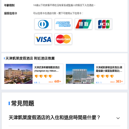
年齡限制
18歲以下的房客不得在沒有家長或監護人的情況下入住酒店。
接受信用卡
可以信用卡在酒店付款，閣下可使用以下信用卡：
天津凱萊度假酒店
附近酒店推薦
天津武清希爾頓歡朋酒店
天津威斯康頓温泉酒店(佛
(Hampton by Hilton
羅倫薩小鎮富盈廣場店)
Tianjin Wuqing)
(Wisconsin Spa Hotel)
449+
303+
HKD
HKD
4.8
/ 5
4.5
/ 5
常見問題
天津凱萊度假酒店的入住和退房時間是什麼？