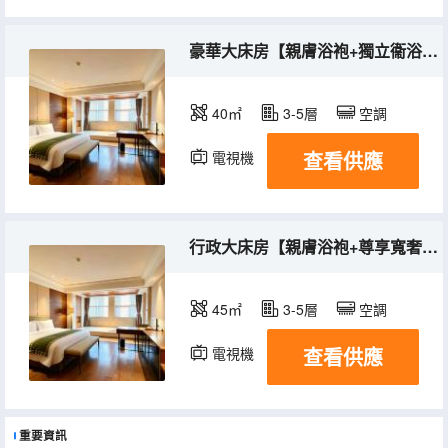
豪華大床房【親膚浴袍+獨立衞浴+全明落地窗】
40㎡
3-5層
空調
查看供應
電視機
冰箱
行政大床房【親膚浴袍+尊享寬奢+全明落地窗】
45㎡
3-5層
空調
查看供應
電視機
冰箱
重要資訊