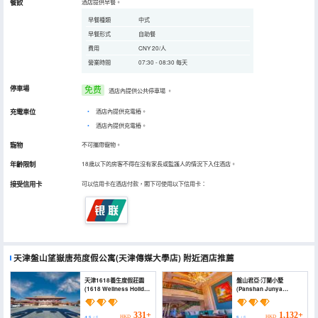
餐飲
酒店提供早餐。
早餐種類
中式
早餐形式
自助餐
費用
CNY 20/人
營業時間
07:30 - 08:30 每天
停車場
免费
酒店內提供公共停車場
。
充電車位
•
酒店內提供充電樁。
•
酒店內提供充電樁。
寵物
不可攜帶寵物。
年齡限制
18歲以下的房客不得在沒有家長或監護人的情況下入住酒店。
接受信用卡
可以信用卡在酒店付款，閣下可使用以下信用卡：
天津盤山望嶽唐苑度假公寓(天津傳媒大學店)
附近酒店推薦
天津1618養生度假莊園
盤山君亞·汀蘭小墅
(1618 Wellness Holiday
(Panshan Junya
Manor)
Tinglan Villa)
331+
1,132+
HKD
HKD