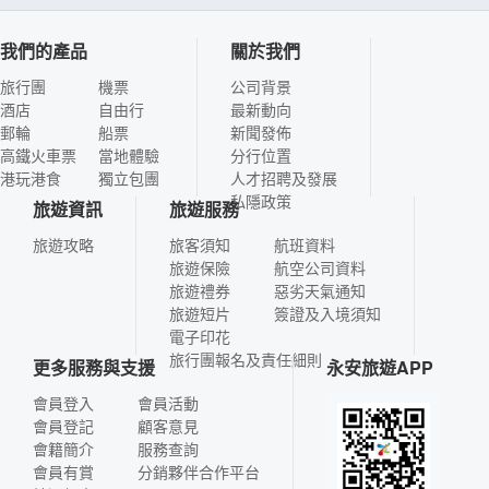
我們的產品
關於我們
旅行團
機票
公司背景
酒店
自由行
最新動向
郵輪
船票
新聞發佈
高鐵火車票
當地體驗
分行位置
港玩港食
獨立包團
人才招聘及發展
私隱政策
旅遊資訊
旅遊服務
旅遊攻略
旅客須知
航班資料
旅遊保險
航空公司資料
旅遊禮券
惡劣天氣通知
旅遊短片
簽證及入境須知
電子印花
旅行團報名及責任細則
更多服務與支援
永安旅遊APP
會員登入
會員活動
會員登記
顧客意見
會籍簡介
服務查詢
會員有賞
分銷夥伴合作平台