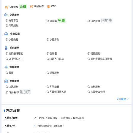
免費
叫醒服務
KTV
行李寄存
交通服務
免費
附加费
充電車位
停車場
接站服務
叫車服務
小童設施
小童拖鞋
小童牙刷
前台服務
房東接待服務
儲物櫃
禮賓服務
VIP通道入住
快速入住退房
前台貴重物品保險櫃
餐飲服務
餐廳
送餐服務
商務服務
快遞服務
多功能廳
商務服務
附加费
多媒體演示系統
共享辦公空間
傳真/複印
全部設施
酒店政策
入住和退房
入住時間：14:00以後 退房時間：12:00以前
入住方式
櫃枱服務時間：24小時。