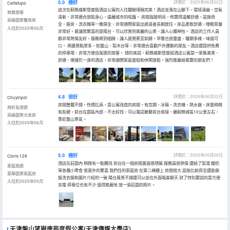
5.0
極好
評價於：2025年06月02日
Caifafupo
這次在薊縣威斯登度假酒店公寓的入住體驗堪稱完美！酒店坐落在山腳下，環境清幽，空氣
商務旅客
清新，非常適合放鬆身心，遠離城市的喧囂。 房間寬敞明亮，佈置得温馨舒適，設施齊
高級園景雙床房
全，廚房、洗衣機等一應俱全，非常適閤家庭出遊或者長期居住。床品柔軟舒適，睡眠質量
入住於2025年06月
非常好。最讓我驚喜的是陽台，可以欣賞到美麗的山景，讓人心曠神怡。 酒店的工作人員
都非常熱情友好，服務周到細緻，讓人感覺賓至如歸。早餐也很豐盛，種類多樣，味道可
口。 周邊景點眾多，如盤山、梨木台等，非常適合喜歡戶外運動的朋友。酒店還提供免費
的停車場，非常方便自駕遊的旅客。 總的來説，薊縣威斯登度假酒店公寓是一家集美景、
舒適、便捷於一身的酒店，非常適閤家庭度假和休閑放鬆。強烈推薦給需要的朋友們！
4.8
很好
評價於：2025年06月02日
Chuyinpoi
房間整體不錯，性價比高，是公寓改造的房間，有空調，冰箱，洗衣機，熱水器，床墊稍微
與好友旅遊
有些硬。前台在園區內部，不太好找，可以電話聯繫前台來接，離薊縣城區10公里左右，
高級園景大床房
靠近盤山景區。
入住於2025年06月
5.0
極好
評價於：2025年05月08日
Cloris 128
酒店在莊園內 稍微有一點難找 前台在一個房間裏面很隱蔽 服務員很熱情 還給了梨湯 酸奶
家庭旅遊
等各種小零食 很意外的驚喜 我們住的家庭房 在第二棟樓上 房間很大 設施比較齊全還能做
豪華園景家庭房
飯洗衣服和圖片介紹的一致 陽台風景不錯還可以坐在外面喝茶聊天 對了特別要説的是方便
入住於2025年05月
充電 停車位也有不少 值得推薦哈 放一張莊園的照片。
天津盤山望嶽唐苑度假公寓(天津傳媒大學店)