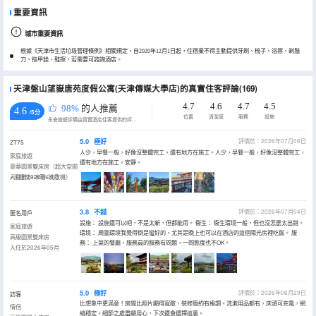
重要資訊
城市重要資訊
根據《天津市生活垃圾管理條例》相關規定，自2020年12月1日起，住宿業不得主動提供牙刷、梳子、浴擦、剃鬚
刀、指甲銼、鞋擦，若需要可諮詢酒店。
天津盤山望嶽唐苑度假公寓(天津傳媒大學店)的真實住客評論(169)
4.7
4.6
4.7
4.5
98%
的人推薦
4.6
/5分
位置
清潔度
服務
設施
永安旅遊評價由真實酒店住客提供的評價。
5.0
極好
評價於：2026年07月06日
ZT75
人少，早餐一般，好像沒整體完工，還有地方在施工。人少，早餐一般，好像沒整體完工，
家庭旅遊
還有地方在施工。安靜。
豪華園景雙床房（超大空間
+深睡枕+冰箱+洗衣機）
入住於2026年06月
3.8
不錯
評價於：2026年07月04日
匿名用戶
設施： 設施還可以吧，不是太新，但都能用。 衞生： 衞生環境一般，但也沒怎麼太出錯。
家庭旅遊
環境： 周圍環境我覺得倒是蠻好的，尤其是晚上也可以在酒店的這個陽光房裡吃飯。 服
高級園景雙床房
務： 上菜的餐廳，服務員的服務有問題，一問態度也不OK。
入住於2026年05月
5.0
極好
評價於：2026年06月29日
訪客
比想象中更滿意！房間比照片顯得寬敞，裝修簡約有格調。洗漱用品都有，床頭可充電，網
情侶
絡穩定。細節之處盡顯用心，下次還會選擇這裏。