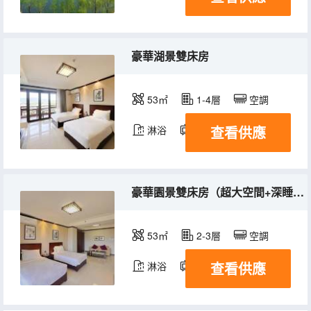
豪華湖景雙床房
53㎡
1-4層
空調
查看供應
淋浴
電視機
冰箱
豪華園景雙床房（超大空間+深睡枕+冰箱+洗衣機）
53㎡
2-3層
空調
查看供應
淋浴
電視機
冰箱