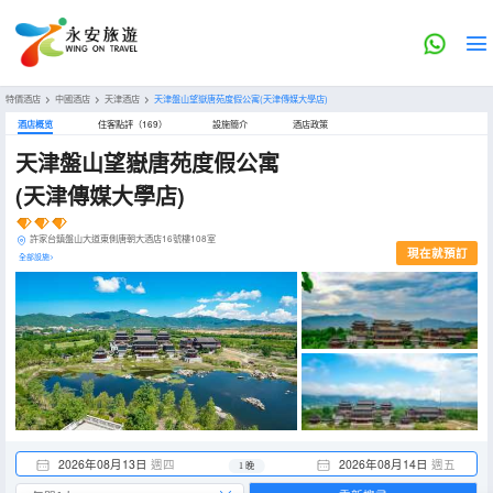
特價酒店
>
中國酒店
>
天津酒店
>
天津盤山望嶽唐苑度假公寓(天津傳媒大學店)
酒店概览
住客點評（169）
設施簡介
酒店政策
天津盤山望嶽唐苑度假公寓
(天津傳媒大學店)
許家台鎮盤山大道東側唐朝大酒店16號樓108室
現在就預訂
全部設施>
2026年08月13日
週四
2026年08月14日
週五
1 晚