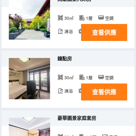
30㎡
1層
空調
查看供應
淋浴
電視機
冰箱
鐘點房
30㎡
1層
空調
查看供應
淋浴
電視機
豪華園景家庭套房