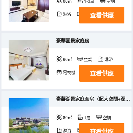
80㎡
1-3層
空調
查看供應
淋浴
電視機
冰箱
豪華園景家庭房
60㎡
空調
淋浴
查看供應
電視機
豪華湖景家庭套房（超大空間+深睡枕+冰箱+洗衣機）
80㎡
1層
空調
查看供應
淋浴
電視機
冰箱