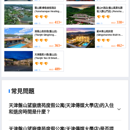
4.5
/ 5
5
/ 5
雲山闕·療愈度假酒店
盤山H酒店(盤山風景名勝
(Yunshanque Healing
區入勝山門店) (Panshan
Resort Hotel)
H Hotel (Panshan
Scenic Area Cableway
Ticket Office))
413+
338+
HKD
HKD
4.6
/ 5
4.6
/ 5
清風山舍民宿(盤山店)
薊州青山陌民宿
(Tianjin Qingfeng
(Qingshanmo B&B in
Shanshe Boutique
Zhangzhou)
Homestay (Panshan
Branch))
363+
462+
HKD
HKD
4.9
/ 5
4.6
/ 5
天津遙熙小築(盤山店)
(Tianjin Yao Xi Small
Building)
489+
HKD
4.8
/ 5
常見問題
天津盤山望嶽唐苑度假公寓(天津傳媒大學店)的入住
和退房時間是什麼？
天津盤山望嶽唐苑度假公寓(天津傳媒大學店)是否提