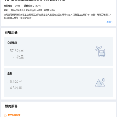
開業時間：
2015
装修時間；
2016
地址：
許家台鎮盤山大道東側唐朝大酒店16號樓108室
公寓坐落於天津薊州區盤山風景區許家台鎮盤山大道體育公園內唐華公館，距離盤山山門只有4公里，毗鄰范增書院、
盤山高爾夫球場、盤山滑雪場。
居家式度假公寓，給你帶來不一樣的温馨居家體驗，滿足深度旅遊的需求。公寓擁有大床、標間、大床、套房 、客房等
展開
多種房型，客廳，廚房，卧室一應俱全，配套設施高檔齊全。
公寓商務、會議擁有160人會議室、餐飲配套完善，致力於打造24小時私人管家及私人訂製服務，同時置身於羣山環繞
之中，有大隱於野小隱於市風格典範，為休閒度假帶來享受。
住宿周邊
交通樞紐
57.8公里
15.6公里
景點
6.5公里
4.5公里
設施服務
熱門服務設施