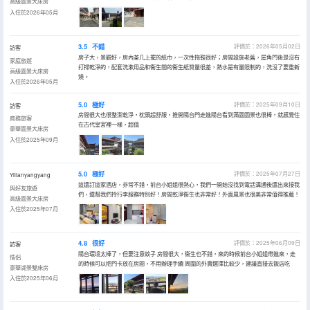
高級園景大床房
入住於2026年05月
3.5
不錯
評價於：2026年05月02日
訪客
房子大，景觀好，房內茶几上擺的紙巾，一次性拖鞋很好；房間設施老舊，屋角門後是沒有
家庭旅遊
打掃乾淨的，配套洗漱用品和衞生間的衞生紙質量很差，熱水是有量限制的，洗沒了要重新
高級園景大床房
燒。
入住於2026年05月
5.0
極好
評價於：2025年09月10日
訪客
房間很大也很整潔乾淨，枕頭超舒服，推開陽台門走進陽台看到滿園園景也很棒，就感覺住
商務旅客
在古代皇宮裡一樣，超值
豪華園景大床房
入住於2025年09月
5.0
極好
評價於：2025年07月27日
Yilianyangyang
這還訂這家酒店，非常不錯，前台小姐姐很熱心，我們一開始沒找到電話溝通後還出來接我
與好友旅遊
們，還幫我們拎行李服務特別好！房間乾淨衞生也非常好！外面風景也很美非常值得推薦！
高級園景大床房
入住於2025年07月
4.8
很好
評價於：2025年06月09日
訪客
陽台環境太棒了，但要注意蚊子 房間很大，衞生也不錯，來的時候前台小姐姐帶進來，走
情侶
的時候可以把門卡放在房間，不用辦理手續 周圍的外賣選擇比較少，建議直接去飯店吃
豪華湖景雙床房
入住於2025年06月