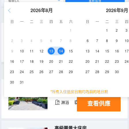
重新搜尋
2026年8月
2026年9月
高級園景雙床房
日
一
二
三
四
五
六
日
一
二
三
四
1
1
2
3
50㎡
1層
空調
2
3
4
5
6
7
8
6
7
8
9
10
查看供應
淋浴
電視機
冰箱
9
10
11
12
13
14
15
13
14
15
16
17
16
17
18
19
20
21
22
20
21
22
23
24
豪華園景大床房
23
24
25
26
27
28
29
27
28
29
30
30
31
58㎡
1-3層
空調
*所有入住退房日期均為目的地日期
查看供應
淋浴
電視機
冰箱
高級園景大床房