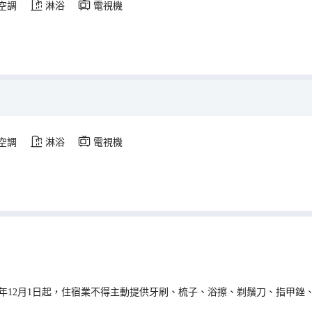
空調
淋浴
電視機
空調
淋浴
電視機
0年12月1日起，住宿業不得主動提供牙刷、梳子、浴擦、剃鬚刀、指甲銼