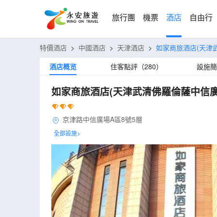
旅行團
機票
酒店
自由行
特價酒店
>
中國酒店
>
天津酒店
>
如家商旅酒店(天津
酒店概览
住客點評（280）
設施簡
如家商旅酒店(天津武清佛羅倫薩中信廣
京津路中信廣場A區8號5層
全部設施>