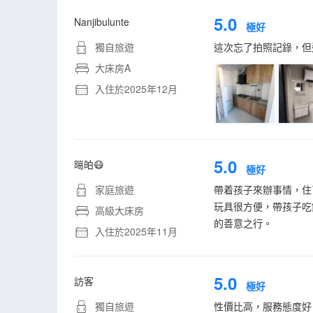
5.0
Nanjibulunte
極好
獨自旅遊
這次忘了拍照記錄，但
大床房A
入住於2025年12月
5.0
㬞㿟😷
極好
家庭旅遊
帶着孩子來辦事情，住
玩具很方便，帶孩子吃
高級大床房
的善意之行。
入住於2025年11月
5.0
訪客
極好
獨自旅遊
性價比高，服務態度好