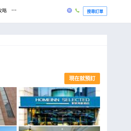
...
攻略
搜尋訂單
現在就預訂