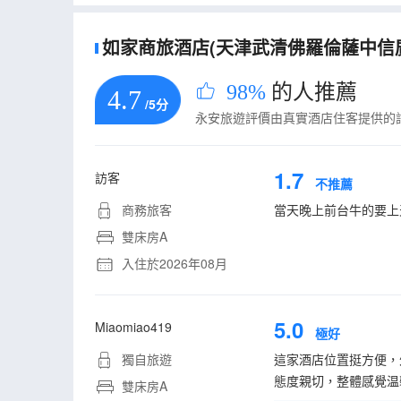
如家商旅酒店(天津武清佛羅倫薩中信廣
98%
的人推薦
4.7
/5分
永安旅遊評價由真實酒店住客提供的
1.7
訪客
不推薦
商務旅客
當天晚上前台牛的要上
雙床房A
入住於2026年08月
5.0
Miaomiao419
極好
獨自旅遊
這家酒店位置挺方便，
態度親切，整體感覺温
雙床房A