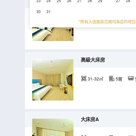
雙床房
23
24
25
26
27
28
29
27
28
30
31
20-26㎡
5層
*所有入住退房日期均為目的地日
高級大床房
31-32㎡
5層
大床房A