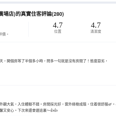
場店)的真實住客評論(280)
4.7
4.7
位置
清潔度
評價。
天，開個房等了半個多小時，問多一句就是沒有房間了！態度惡劣，
外觀大氣，入住體驗不錯。房間採光好，窗外綠樹成蔭，住着很舒服🌿
馨又安心。下次來還會選這裏～👍👍