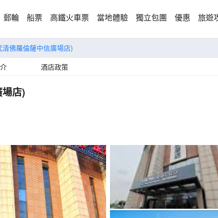
郵輪
船票
高鐵火車票
當地體驗
獨立包團
優惠
旅遊
武清佛羅倫薩中信廣場店)
介
酒店政策
場店)