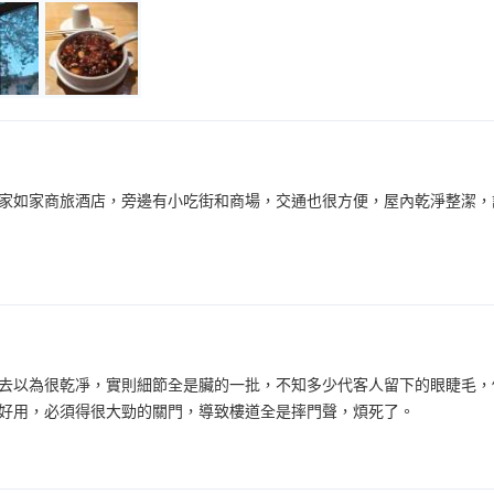
家如家商旅酒店，旁邊有小吃街和商場，交通也很方便，屋內乾淨整潔，
去以為很乾凈，實則細節全是臟的一批，不知多少代客人留下的眼睫毛，
好用，必須得很大勁的關門，導致樓道全是摔門聲，煩死了。