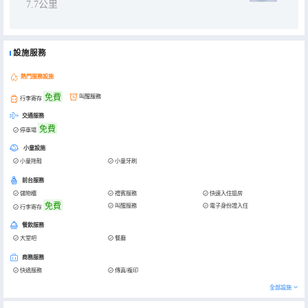
7.7公里
設施服務
熱門服務設施
免費
叫醒服務
行李寄存
交通服務
免費
停車場
小童設施
小童拖鞋
小童牙刷
前台服務
儲物櫃
禮賓服務
快速入住退房
免費
叫醒服務
電子身份證入住
行李寄存
餐飲服務
大堂吧
餐廳
商務服務
快遞服務
傳真/複印
全部設施