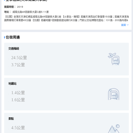
開業時間：
2019
地址：
咸陽北路48號銀泰大廈C座5-11層
【位置】坐落於天津紅橋區咸陽北路48號銀泰大事C座 【火車站、機場】距離天津西站打車僅需15分鐘；距離天津濱海
國際機場打車需要45分鐘 【交通】距離地鐵1號線勤儉道站騎行8分鐘；門前公交站博雅花園站：131路、203路內環&
外環、211路、215路627路 【周邊景點】距離西北角、洪湖裏美食街打車20分鐘；距離“天津之眼”摩天輪、古文化
展開
街、平津戰役紀念館車程20分鐘 【周邊配套】陸家嘴中心；鵬欣·水遊城 【周邊學校】距離天津商業大學騎行8分鐘；
河北工業大學北辰校區打車20分鐘 【周邊醫院】距離天津市人民醫院打車15分鐘
住宿周邊
交通樞紐
24.5公里
3.7公里
地鐵站
1.4公里
1.6公里
景點
4.5公里