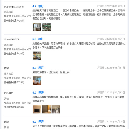
4.7
很好
評價於：2026年06月05日
Dapangjiaxiaohei
這次在天津住了兩個酒店，一個亞小白樓亞朵，一個就是全季。全季空間完勝亞朵。去年的
家庭旅遊
工地還在建，住的靠近工地，六點多就開始施工，睡眠淺迴避。相對服務而言，全季的衣服
雙床房【落地窗➕金可兒床
需要自己洗取。其他都還行
墊➕花香枕】
入住於2026年05月
5.0
極好
評價於：2026年05月31日
YUANFANG71
房間很乾凈舒適，隔音效果不錯，前台辦公人員特別親切和藹，主動詢問我們的需求還幫忙
家庭旅遊
拿行李，下次來玩還訂這家店
雙床房【落地窗➕金可兒床
墊➕花香枕】
入住於2026年05月
5.0
極好
評價於：2026年05月31日
訪客
房間乾淨整潔，出行便利，性價比高
獨自旅遊
大床房【落地窗➕金可兒床
墊➕花香枕】
入住於2026年05月
5.0
極好
評價於：2026年05月13日
匿名用戶
服務員小姐姐們態度都很不錯，設施也不錯， 環境：也挺不錯的 衞生：乾淨的 下次有機會
其他
還會再來的
雙床房【落地窗➕金可兒床
墊➕花香枕】
入住於2026年05月
5.0
極好
評價於：2026年05月05日
訪客
全季入住體驗超讚！房間乾淨整潔、無異味，床品柔軟舒適，隔音效果好。前台服務高效熱
情侶