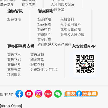
港玩港食
獨立包團
人才招聘及發展
私隱政策
旅遊資訊
旅遊服務
旅遊攻略
旅客須知
航班資料
旅遊保險
航空公司資料
旅遊禮券
惡劣天氣通知
旅遊短片
簽證及入境須知
電子印花
旅行團報名及責任細則
更多服務與支援
永安旅遊APP
會員登入
會員活動
會員登記
顧客意見
會籍簡介
服務查詢
會員有賞
分銷夥伴合作平台
精選優惠
關注我們
[object Object]