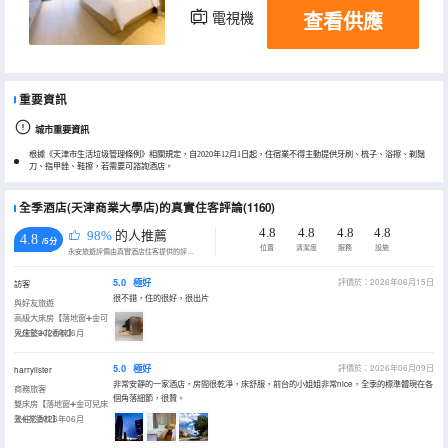
查看供應
電視機
重要資訊
城市重要資訊
根據《天津市生活垃圾管理條例》相關規定，自2020年12月1日起，住宿業不得主動提供牙刷、梳子、浴擦、剃鬚
刀、指甲銼、鞋擦，若需要可諮詢酒店。
全季酒店(天津商業大學店)的真實住客評論(1160)
4.8
4.8
4.8
4.8
98%
的人推薦
4.8
/5分
位置
清潔度
服務
設施
永安旅遊評價由真實酒店住客提供的評價。
5.0
極好
評價於：2026年06月15日
訪客
很不錯，住的很好，很出片
與好友旅遊
高級大床房【落地窗➕金可
兒床墊➕花香枕】
入住於2026年06月
5.0
極好
評價於：2026年06月09日
harrylister
非常安靜的一家酒店，房間很乾凈，床舒服，前台的小姐姐非常nice，全季的標準體現在各
商務旅客
個角落細節，很贊。
雙床房【落地窗➕金可兒床
墊➕花香枕】
入住於2026年06月