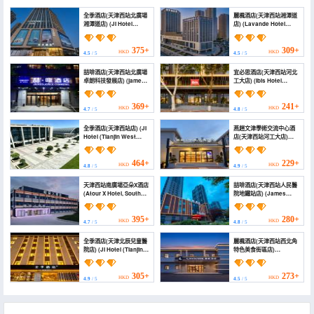
全季酒店(天津西站北廣場
麗楓酒店(天津西站湘潭道
湘潭道店) (JI Hotel
店) (Lavande Hotel
(Tianjin West Railway
(Tianjin West Railway
Station North Square
Station Xiangtan Road))
Xiangtan Dao))
375+
309+
HKD
HKD
4.5
/ 5
4.5
/ 5
喆啡酒店(天津西站北廣場
宜必思酒店(天津西站河北
卓朗科技發展店) (james
工大店) (Ibis Hotel
joyce Coffeetel)
(Tianjin West Station
Hebei Gongda Branch))
369+
241+
HKD
HKD
4.7
/ 5
4.8
/ 5
全季酒店(天津西站店) (JI
燕趙文津學術交流中心酒
Hotel (Tianjin West
店(天津西站河工大店)
Railway Station))
(Yanzhao Wenjin
Academic Exchange
Center Hotel (Tianjin
464+
229+
HKD
HKD
4.8
/ 5
4.9
/ 5
West Railway Station
He Gong Da))
天津西站南廣場亞朵X酒店
喆啡酒店(天津西站人民醫
(Atour X Hotel, South
院地鐵站店) (James
Square, Tianjin West
Joyce Coffetel (Tianjin
Railway Station)
West Railway Station
Renmin Hospital Metro
395+
280+
HKD
HKD
4.7
/ 5
4.8
/ 5
Station))
全季酒店(天津北辰兒童醫
麗楓酒店(天津西站西北角
院店) (JI Hotel (Tianjin
特色美食街區店)
Beichen Ertongyiyuan))
(Lavande Hotel (Tianjin
People's Hospital Metro
Station))
305+
273+
HKD
HKD
4.9
/ 5
4.5
/ 5