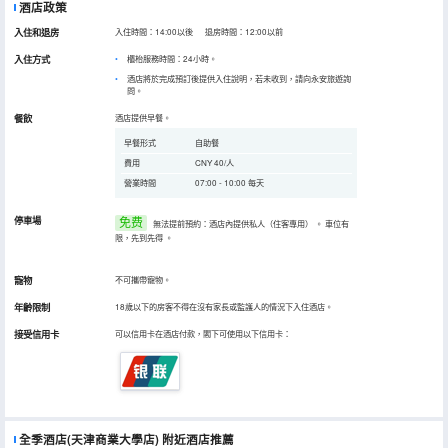
酒店政策
入住和退房
入住時間：14:00以後 退房時間：12:00以前
入住方式
櫃枱服務時間：24小時。
酒店將於完成預訂後提供入住說明，若未收到，請向永安旅遊詢
問。
餐飲
酒店提供早餐。
早餐形式
自助餐
費用
CNY 40/人
營業時間
07:00 - 10:00 每天
停車場
免费
無法提前預約：酒店內提供私人（住客專用）
。
車位有
限，先到先得
。
寵物
不可攜帶寵物。
年齡限制
18歲以下的房客不得在沒有家長或監護人的情況下入住酒店。
接受信用卡
可以信用卡在酒店付款，閣下可使用以下信用卡：
全季酒店(天津商業大學店)
附近酒店推薦