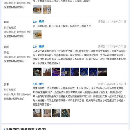
情，大堂茶香氛圍感拉滿，性價比超高，下次出行首選！
高級大床房【落地窗➕金可
兒床墊➕花香枕】
入住於2026年05月
5.0
極好
評價於：2026年05月03日
訪客
五一出來玩的，前台小哥哥小姐姐，服務到位，推薦入住
與好友旅遊
高級大床房【落地窗➕金可
兒床墊➕花香枕】
入住於2026年05月
5.0
極好
評價於：2026年05月02日
訪客
天津全季酒店體驗超棒！地理位置優越，出行特別方便。酒店環境乾淨雅緻，大堂香氛很舒
情侶
服。房間整潔寬敞，床品柔軟舒適，隔音效果好，睡得特別安穩。工作人員服務熱情周到，
高級大床房【落地窗➕金可
辦理入住退房高效快捷。早餐品類豐富、食材新鮮，性價比超高，不管出差還是旅遊都很推
兒床墊➕花香枕】
入住於2026年04月
薦，下次來天津還選這家！
5.0
極好
評價於：2025年12月24日
訪客
非常滿意的一次入住體驗，因為是跟朋友一起到天津玩，從天津西站打車到酒店非常方便
與好友旅遊
15分鐘左右就到了，酒店服務人員非常熱情周到，還主動給我送了護髮素，房間也很寬
高級大床房【落地窗➕金可
敞，是落地窗雖然是冬天但是白天陽光照進房間非常舒服，房間也很安靜，這家酒店到西北
兒床墊➕花香枕】
入住於2025年12月
角，洪湖裡，天津之眼都不算遠，打車也都很方便，退房的時候前台小姐姐還送了小禮品，
真是意外驚喜呢～
全季酒店(天津商業大學店)