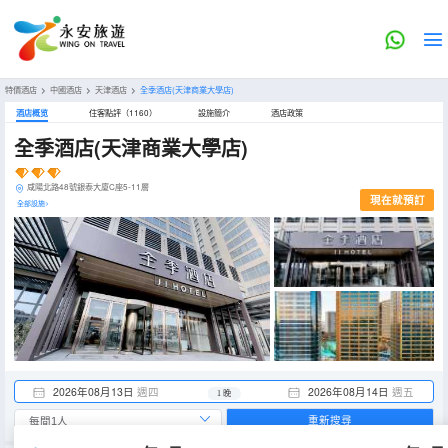
特價酒店
>
中國酒店
>
天津酒店
>
全季酒店(天津商業大學店)
酒店概览
住客點評（1160）
設施簡介
酒店政策
全季酒店(天津商業大學店)
咸陽北路48號銀泰大廈C座5-11層
現在就預訂
全部設施>
2026年08月13日
週四
2026年08月14日
週五
1 晚
重新搜尋