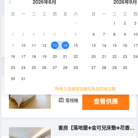
2026年8月
2026年9月
家庭房【落地窗➕金可兒床墊➕花香枕】
日
一
二
三
四
五
六
日
一
二
三
四
1
1
2
3
26㎡
5-10層
空調
2
3
4
5
6
7
8
6
7
8
9
10
查看供應
電視機
9
10
11
12
13
14
15
13
14
15
16
17
16
17
18
19
20
21
22
20
21
22
23
24
大床房【落地窗➕金可兒床墊➕花香枕】
23
24
25
26
27
28
29
27
28
29
30
30
31
20-23㎡
6-11層
空調
*所有入住退房日期均為目的地日期
查看供應
電視機
套房【落地窗➕金可兒床墊➕花香枕】