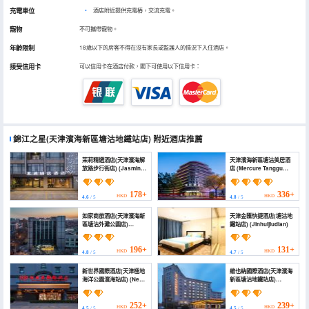
充電車位
•
酒店附近提供充電樁，交流充電。
寵物
不可攜帶寵物。
年齡限制
18歲以下的房客不得在沒有家長或監護人的情況下入住酒店。
接受信用卡
可以信用卡在酒店付款，閣下可使用以下信用卡：
錦江之星(天津濱海新區塘沽地鐵站店)
附近酒店推薦
茉莉精選酒店(天津濱海解
天津濱海新區塘沽美居酒
放路步行街店) (Jasmine
店 (Mercure Tanggu
Hotel (Tianjin Binhai
Tianjin Binhai New
Jiefang Road
Area)
Pedestrian Street))
178+
336+
HKD
HKD
4.6
/ 5
4.8
/ 5
如家商旅酒店(天津濱海新
天津金匯快捷酒店(塘沽地
區塘沽外灘公園店)
鐵站店) (Jinhuijiudian)
(Homeinn Selected
Hotel (Tianjin Binhai
New Area Tanggu Bund
196+
131+
HKD
HKD
4.8
/ 5
4.7
/ 5
Park Store))
新世界國際酒店(天津極地
維也納國際酒店(天津濱海
海洋公園濱海站店) (New
新區塘沽地鐵站店)
World International
(Vienna International
Hotel)
Hotel (Tanggu Metro
Station Branch, Binhai
252+
239+
HKD
HKD
4.5
/ 5
4.5
/ 5