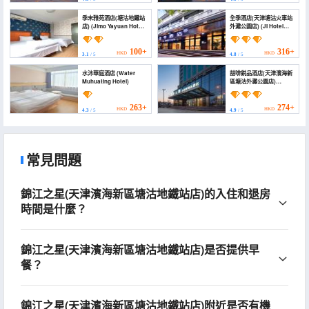
New Area, Tianjin))
季末雅苑酒店(塘沽地鐵站
全季酒店(天津塘沽火車站
店) (Jimo Yayuan Hotel
外灘公園店) (JI Hotel
(Tanggu Subway
(Tianjin Tanggu Railway
Station))
Station Waitan Park))
100+
316+
HKD
HKD
3.1
/ 5
4.8
/ 5
水沐華庭酒店 (Water
喆啡鋭品酒店(天津濱海新
Muhuating Hotel)
區塘沽外灘公園店)
(James Joyce Treasury
Hotel (Tianjin Binhai
New Area Tanggu Bund
263+
274+
HKD
HKD
4.3
/ 5
4.9
/ 5
Park Branch))
常見問題
錦江之星(天津濱海新區塘沽地鐵站店)的入住和退房
時間是什麼？
錦江之星(天津濱海新區塘沽地鐵站店)是否提供早
餐？
錦江之星(天津濱海新區塘沽地鐵站店)附近是否有機