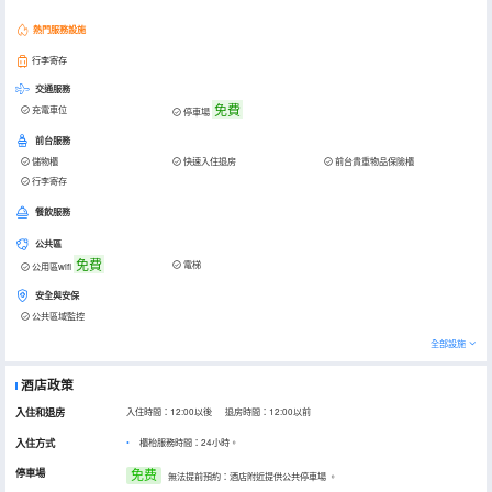
熱門服務設施
行李寄存
交通服務
免費
充電車位
停車場
前台服務
儲物櫃
快速入住退房
前台貴重物品保險櫃
行李寄存
餐飲服務
公共區
免費
電梯
公用區wifi
安全與安保
公共區域監控
全部設施
酒店政策
入住和退房
入住時間：12:00以後 退房時間：12:00以前
入住方式
櫃枱服務時間：24小時。
停車場
免费
無法提前預約：酒店附近提供公共停車場
。