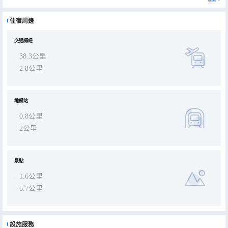
洋貨市場步行約10分鐘；金街步行約10分鐘；天津濱海萬達廣場駕車約17分鐘。 周邊交通：塘沽站駕車約13分鐘；濱
海站約15分鐘；濱海西站約22分鐘；天津站約50分鐘；天津西站約55分鐘；濱海國際機場約45分鐘。並有108、
110、132、133、501、507、605、651、825路公交線路途徑此處，周邊交通十分便利。 酒店擁有標準房和商務
住宿周邊
房，配套星連心茶餐廳，停車場，入住賓客還可享受無線網絡暢遊等特色服務，讓您各方位感受來自酒店的具匠心和魅
力。酒店的每一位員工都熱誠期待您的光臨。
交通樞紐
38.3公里
2.8公里
地鐵站
0.8公里
2公里
景點
1.6公里
6.7公里
設施服務