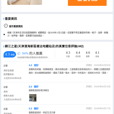
重要資訊
城市重要資訊
根據《天津市生活垃圾管理條例》相關規定，自2020年12月1日起，住宿業不得主動提供牙刷、梳子、浴擦、剃鬚
刀、指甲銼、鞋擦，若需要可諮詢酒店。
錦江之星(天津濱海新區塘沽地鐵站店)的真實住客評論(442)
4.3
4.4
4.6
4.1
94%
的人推薦
4.3
/5分
位置
清潔度
服務
設施
永安旅遊評價由真實酒店住客提供的評價。
4.0
很好
評價於：2026年06月29日
訪客
設備有些老舊，但價格便宜，適合長期出遊，工薪階層且容易滿足的人，總體入住還是很舒
與好友旅遊
服的。前台服務態度極好，還給了滿滿一箱水，提供一次性面巾，拒絕毛巾共享。滿意。
經濟雙床房
入住於2026年06月
5.0
極好
評價於：2026年06月18日
訪客
服務態度很好乾凈衞生
其他
標準大床房
入住於2026年06月
5.0
極好
評價於：2026年05月17日
訪客
服務態度很好，附近生活方便
家庭旅遊