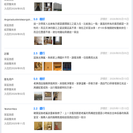
經濟雙床房
入住於2026年05月
5.0
極好
評價於：2026年05月15日
Angeladusileisiwangshouren
這一次帶家人出來每天都是選擇錦江之星入住，比較放心一點，裏面的所有的東西都是一次
家庭旅遊
性的。而且天津的錦江之星説實話真不貴，現在正好是淡季，才100多塊錢就有雙床房住，
經濟雙床房
而且位置還不錯，就在地鐵站旁邊這一家店
入住於2026年05月
2.5
還行
評價於：2026年05月05日
訪客
設施太陳舊，與商家上傳圖片不符，誤導消費，住宿費用太高
家庭旅遊
高級雙床房
入住於2026年05月
5.0
極好
評價於：2026年04月13日
匿名用戶
老牌酒店服務熱情周到。房間乾淨整潔，安靜温馨。停車方便，酒店門口停車場車位充足。
家庭旅遊
周邊配套成熟，出行餐飲都特別方便。
標準雙床房
入住於2026年02月
2.2
還行
評價於：2025年11月13日
YeshenNox
確實設施老舊該重新裝修了，上一次看到那麼老舊的馬桶造型還是小時候去吉林長春的偽滿
家庭旅遊
皇宮，服務人員的服務態度給這個酒店加回一些分
高級雙床房
入住於2025年11月