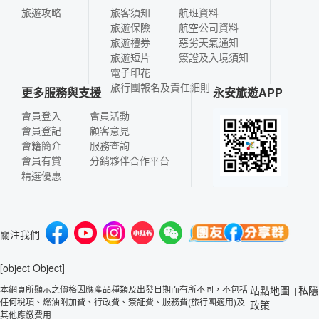
旅遊攻略
旅客須知
航班資料
旅遊保險
航空公司資料
旅遊禮券
惡劣天氣通知
旅遊短片
簽證及入境須知
電子印花
旅行團報名及責任細則
更多服務與支援
永安旅遊APP
會員登入
會員活動
會員登記
顧客意見
會籍簡介
服務查詢
會員有賞
分銷夥伴合作平台
精選優惠
關注我們
[object Object]
本網頁所顯示之價格因應產品種類及出發日期而有所不同，不包括
站點地圖
私隱
|
任何稅項、燃油附加費、行政費、簽証費、服務費(旅行團適用)及
政策
其他應繳費用