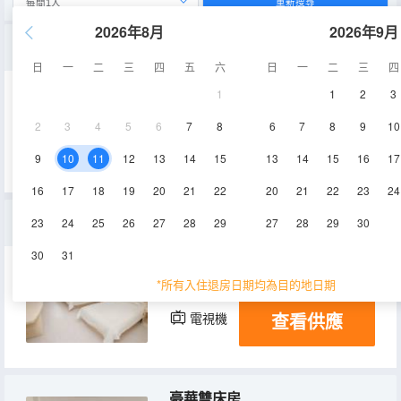
重新搜尋
2026年8月
2026年9月
豪華大床房
日
一
二
三
四
五
六
日
一
二
三
四
1
1
2
3
21-25㎡
6層
空調
2
3
4
5
6
7
8
6
7
8
9
10
查看供應
電視機
9
10
11
12
13
14
15
13
14
15
16
17
16
17
18
19
20
21
22
20
21
22
23
24
高級雙床房
23
24
25
26
27
28
29
27
28
29
30
30
31
21-25㎡
2-7層
空調
*所有入住退房日期均為目的地日期
查看供應
電視機
豪華雙床房