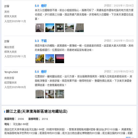
5.0
極好
評價於：2025年11月09日
訪客
本次入住體驗很不錯，前台小姐姐很貼心，服務可好了，旁邊有超市還有吃飯的地方很方便
其他
也很近，步行就兩三分鐘，酒店旁邊汽車充電樁，非常棒的入住體驗，下次來天津還住在這
標準大床房
裏。
入住於2025年11月
3.3
不錯
評價於：2025年11月02日
訪客
隔音市最大的槽點，感覺牆和一層薄紙一樣，住過最差的隔音，這是最大最大的問題，其他
獨自旅遊
的來看都還行，位置挺好的，旁邊老城區挺有塘沽味。
標準大床房
入住於2025年11月
5.0
極好
評價於：2025年09月19日
Yonghu568
位置很好，離地鐵站很近，出行方便。 前台服務熱情周到，辦理入住和退房都很高效。 房
商務旅客
間乾淨整潔，床很舒服，隔音效果不錯，睡得特別好。 整體性價比很高，下次來天津還會
經濟雙床房
選擇這裏，也會推薦給朋友！
入住於2025年09月
錦江之星(天津濱海新區塘沽地鐵站店)
開業時間：
2006
装修時間；
2016
地址：
河北路2-98號
酒店位於天津市塘沽區河北路2-98號（向陽市場斜對面），緊鄰津濱輕軌地鐵9號線-塘沽站(步行10分鐘)。 周邊景點：
距海昌極地海洋世界約15分鐘；距潮音寺約20分鐘；距大沽口炮台遺址博物館約20分鐘；距北塘古鎮約25分鐘；距歡
樂水魔方約30分鐘；距方特歡樂世界約30分鐘；距離國家海洋博物館29分鐘；距航母主題公園約40分鐘。 周邊商圈：
展開