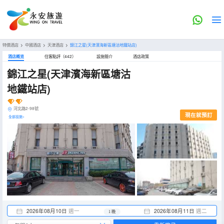
特價酒店
>
中國酒店
>
天津酒店
>
錦江之星(天津濱海新區塘沽地鐵站店)
酒店概览
住客點評（442）
設施簡介
酒店政策
錦江之星(天津濱海新區塘沽
地鐵站店)
河北路2-98號
現在就預訂
全部設施>
2026年08月10日
週一
2026年08月11日
週二
1 晚