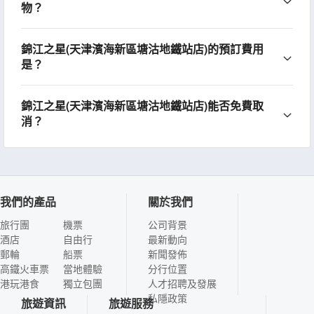
物？
錦江之星(天津濱海新區塘沽地鐵站店)的預訂費用
是？
錦江之星(天津濱海新區塘沽地鐵站店)能否免費取
消？
我們的產品
關於我們
旅行團
機票
公司背景
酒店
自由行
最新動向
郵輪
船票
新聞發佈
高鐵火車票
當地體驗
分行位置
港玩港食
獨立包團
人才招聘及發展
私隱政策
旅遊資訊
旅遊服務