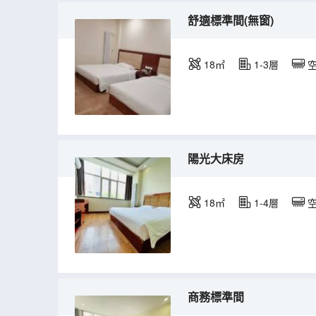
舒適標準間(無窗)
18㎡
1-3層
陽光大床房
18㎡
1-4層
商務標準間