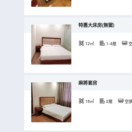
特惠大床房(無窗)
12㎡
1-4層
麻將套房
18㎡
2層
空