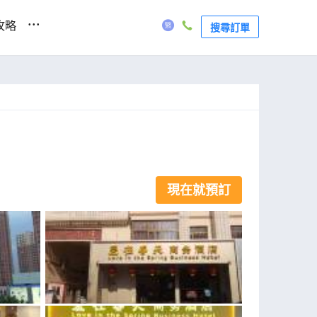
...
攻略
搜尋訂單
現在就預訂