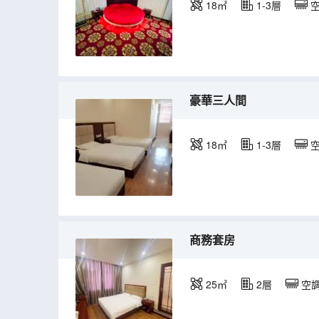
18㎡
1-3層
豪華三人間
18㎡
1-3層
商務套房
25㎡
2層
空