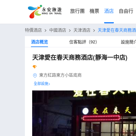
旅行團
機票
酒店
自由行
特價酒店
>
中國酒店
>
天津酒店
>
天津愛在春天商務酒
酒店概览
住客點評（92）
設施簡
天津愛在春天商務酒店(靜海一中店)
東方紅路東方小區底商
全部設施>