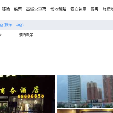
郵輪
船票
高鐵火車票
當地體驗
獨立包團
優惠
旅遊
店(靜海一中店)
介
酒店政策