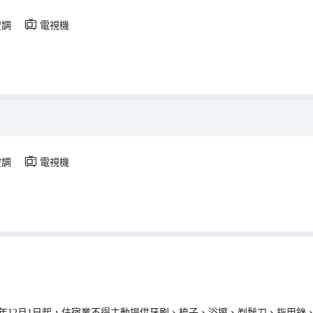
空調
電視機
空調
電視機
0年12月1日起，住宿業不得主動提供牙刷、梳子、浴擦、剃鬚刀、指甲銼