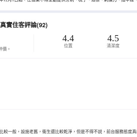
實住客評論(92)
4.4
4.5
位置
清潔度
評價。
比較一般，設施老舊，衞生還比較乾淨，但是不得不説，前台服務態度真