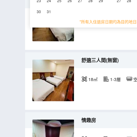
特惠標準間(無窗)
23
24
25
26
27
28
29
27
28
30
31
12㎡
1-4層
*所有入住退房日期均為目的地日
舒適三人間(無窗)
18㎡
1-3層
情趣房