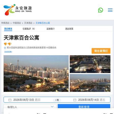
特價酒店
>
中國酒店
>
天津酒店
>
天津紫百合公寓
酒店概览
住客點評（9）
設施簡介
酒店政策
天津紫百合公寓
賓水西道與凌賓路交口西南側奧城商業廣場18號樓底商
現在就預訂
全部設施>
2026年08月13日
週四
2026年08月14日
週五
1 晚
重新搜尋