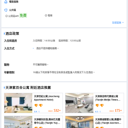
餐飲服務
公共區
免費
電梯
公用區wifi
全部設施
酒店政策
入住和退房
入住時間：14:00以後 退房時間：12:00以前
入住方式
酒店不提供櫃枱服務。
寵物
不可攜帶寵物。
年齡限制
18歲以下的房客不得在沒有家長或監護人的情況下入住酒店。
天津紫百合公寓
附近酒店推薦
天津世紀公寓 (Aocheng
天津美佳時代奧城公寓
Apartment Hotel)
(Tianjin Meijia Times
Aocheng Hotel-style
Apartment)
532+
175+
HKD
HKD
3.8
/ 5
4.5
/ 5
天津嶼你民宿(奧林匹克體
天津奧城輕奢公寓(奧體中
育中心店) (Tianjin Yuyou
心店) (Tianjin Aocheng
Homestay (Olympic
Light Luxury Serviced