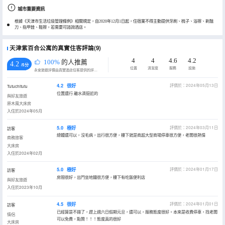
城市重要資訊
根據《天津市生活垃圾管理條例》相關規定，自2020年12月1日起，住宿業不得主動提供牙刷、梳子、浴擦、剃鬚
刀、指甲銼、鞋擦，若需要可諮詢酒店。
天津紫百合公寓的真實住客評論(9)
4
4
4.6
4.2
100%
的人推薦
4.2
/5分
位置
清潔度
服務
設施
永安旅遊評價由真實酒店住客提供的評價。
4.2
很好
評價於：2024年05月13日
Tutuchitutu
位置還行 離水滴挺近的
與好友旅遊
原木風大床房
入住於2024年05月
5.0
極好
評價於：2024年03月11日
訪客
總體還可以，沒毛病，出行很方便，樓下就是商超大型商場停車很方便，老闆很熱情
商務旅客
大床房
入住於2024年02月
5.0
極好
評價於：2024年01月17日
訪客
房間很好，出門坐地鐵很方便，樓下有吃飯便利店
與好友旅遊
入住於2023年10月
4.5
很好
評價於：2024年01月01日
訪客
已經算是不錯了，趕上週六日假期元旦，還可以，服務態度很好。本來是收費停車，找老闆
情侶
可以免費，點贊！！！態度真的很好
大床房