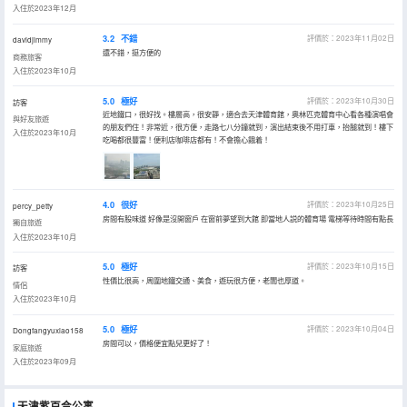
入住於2023年12月
3.2
不錯
評價於：2023年11月02日
davidjimmy
還不錯，挺方便的
商務旅客
入住於2023年10月
5.0
極好
評價於：2023年10月30日
訪客
近地鐵口，很好找。樓層高，很安靜，適合去天津體育館，奧林匹克體育中心看各種演唱會
與好友旅遊
的朋友們住！非常近，很方便，走路七八分鐘就到，演出結束後不用打車，抬腿就到！樓下
入住於2023年10月
吃喝都很豐富！便利店咖啡店都有！不會擔心餓着！
4.0
很好
評價於：2023年10月25日
percy_petty
房間有股味道 好像是沒開窗戶 在窗前夢望到大館 即當地人説的體育場 電梯等待時間有點長
獨自旅遊
入住於2023年10月
5.0
極好
評價於：2023年10月15日
訪客
性價比很高，周圍地鐵交通、美食，遊玩很方便，老闆也厚道。
情侶
入住於2023年10月
5.0
極好
評價於：2023年10月04日
Dongfangyuxiao158
房間可以，價格便宜點兒更好了！
家庭旅遊
入住於2023年09月
天津紫百合公寓