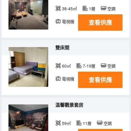
38-45㎡
1層
空調
查看供應
電視機
雙床間
60㎡
7-19層
空調
查看供應
電視機
温馨觀景套房
59㎡
11層
空調