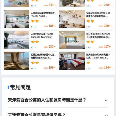
Sports Center))
Apartment (Olympic
Sports Center))
333+
238+
HKD
HKD
4.8
/ 5
4.7
/ 5
天津瑞泰公寓(時代奧城店)
安境Ann'sland民宿(天津
(Tianjin Ruitai
奧體中心腫瘤醫院店)
Apartment (Shidai Ao
(Anjing Ann'sland
Cheng))
Homestay (Tianjin
Olympic Sports Center
181+
220+
HKD
HKD
4.7
/ 5
4.8
/ 5
Tumor Hospital))
天津木南家公寓 (Tianjin
亞日民宿(奧林匹克中心水
Munanjia Apartment)
上公園東路地鐵站店) (Yari
Homestay (Olympic
Center, East Road of
Water Park Subway
230+
167+
HKD
HKD
4.7
/ 5
4.4
/ 5
Station Branch))
初見民宿(天津奧體中心腫
津奧國際公寓(天津奧體中
瘤醫院店) (Chujian
心店) (Tianjin Jin'ao
Homestay)
Apartment)
198+
134+
HKD
HKD
4.6
/ 5
4.1
/ 5
常見問題
天津紫百合公寓的入住和退房時間是什麼？
天津紫百合公寓是否提供早餐？