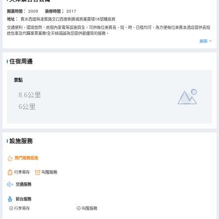
開業時間：
2009
装修時間；
2017
地址：
賓水西道與凌賓路交口西南側奧城商業廣場18號樓底商
交通便利，環境悠然，房間內家電等設施齊全，可供每位來賓長，短、時、日租均可、為方便每位來賓本酒店提供長短
途包車及代購車票業務!全天候竭誠為您提供最優質的服務。
展開
住宿周邊
景點
8.6公里
6公里
設施服務
熱門服務設施
行李寄存
叫醒服務
交通服務
前台服務
行李寄存
叫醒服務