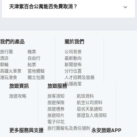
天津紫百合公寓能否免費取消？
我們的產品
關於我們
旅行團
機票
公司背景
酒店
自由行
最新動向
郵輪
船票
新聞發佈
高鐵火車票
當地體驗
分行位置
港玩港食
獨立包團
人才招聘及發展
私隱政策
旅遊資訊
旅遊服務
旅遊攻略
旅客須知
航班資料
旅遊保險
航空公司資料
旅遊禮券
惡劣天氣通知
旅遊短片
簽證及入境須知
電子印花
旅行團報名及責任細則
更多服務與支援
永安旅遊APP