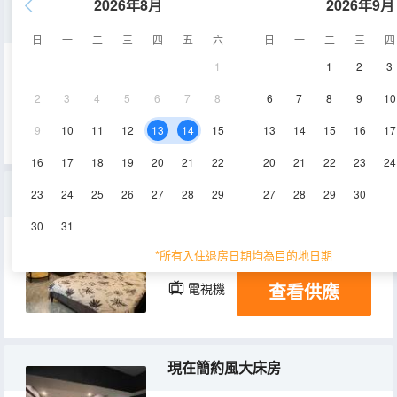
2026年8月
2026年9月
克萊因藍風大床房
日
一
二
三
四
五
六
日
一
二
三
四
1
1
2
3
38-45㎡
1層
空調
2
3
4
5
6
7
8
6
7
8
9
10
查看供應
電視機
9
10
11
12
13
14
15
13
14
15
16
17
16
17
18
19
20
21
22
20
21
22
23
24
時尚炫酷黑色系大床房
23
24
25
26
27
28
29
27
28
29
30
30
31
38-45㎡
1層
空調
*所有入住退房日期均為目的地日期
查看供應
電視機
現在簡約風大床房