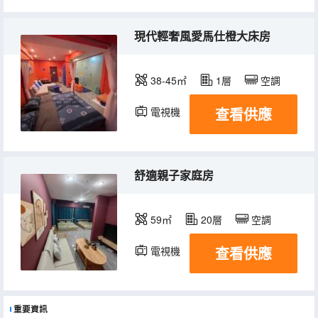
現代輕奢風愛馬仕橙大床房
38-45㎡
1層
空調
查看供應
電視機
舒適親子家庭房
59㎡
20層
空調
查看供應
電視機
重要資訊