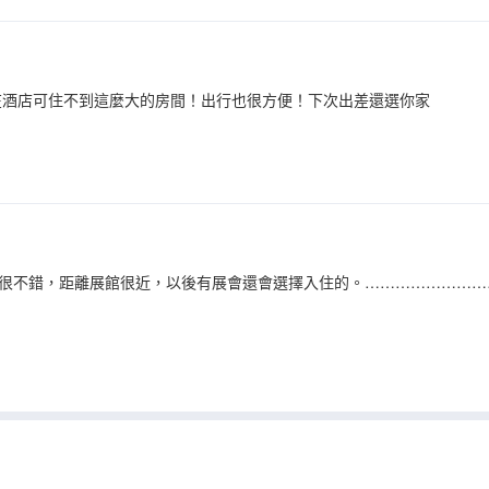
在酒店可住不到這麼大的房間！出行也很方便！下次出差還選你家
很不錯，距離展館很近，以後有展會還會選擇入住的。……………………