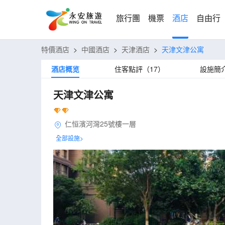
旅行團
機票
酒店
自由行
特價酒店
>
中國酒店
>
天津酒店
>
天津文津公寓
酒店概览
住客點評（17）
設施簡
天津文津公寓
仁恒濱河灣25號樓一層
全部設施>