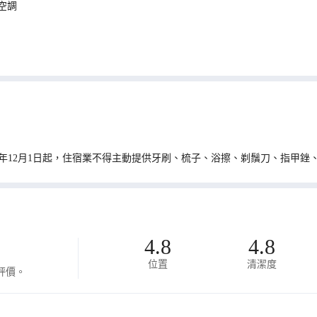
空調
0年12月1日起，住宿業不得主動提供牙刷、梳子、浴擦、剃鬚刀、指甲銼
4.8
4.8
位置
清潔度
評價。