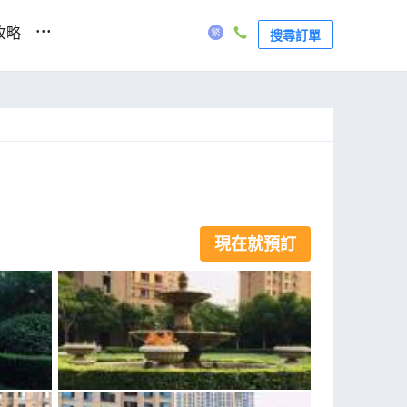
...
攻略
搜尋訂單
現在就預訂