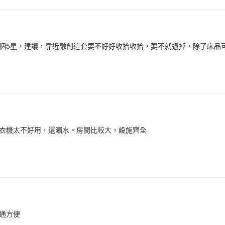
個5星，建議，靠近融創這套要不好好收拾收拾，要不就退掉，除了床品
衣機太不好用，還漏水。房間比較大，設施齊全
通方便