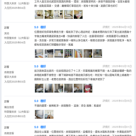
工作人員交流也感受到滿滿的熱情。 環境：房間整潔明亮，床很不錯挺舒服，浴室水壓很
特惠大床房（公共衞浴）
夠，這點挺滿意。 交通：離機場打車挺近的，衹有十來分鐘，凌晨打車也好打
入住於2025年04月
5.0
極好
評價於：2025年04月13日
訪客
位置很好找停車免費很方便，導航到了舒心酒店附近，跟着老闆的指引到了東五道流霞路十
其他
字路五糧液旁邊諾家進去4樓，快速的辦理了入住，這裏環境很好，房間裏還可以做飯洗
特惠雙床房（公共衞浴）
澡，洗衣服，非常方便感覺像家一樣所以多住幾天，睡覺也很安靜，房間裏非常乾淨，每天
入住於2025年04月
都有保潔過來打掃體驗非常好，推薦
5.0
極好
評價於：2025年03月15日
訪客
這次過來是出差的，在這個酒店住了十二天，同事推薦的確實不錯，本人喜歡這種硬一點的
商務旅客
床睡起來腰不會懸空，樓下燒餅味道不錯這幾天都在吃，附近有一個公園每天晚上繞着跑一
優享大床房
圈剛好五公里，老闆也很熱情，酒店位置特別好找下車幾步就到了
入住於2025年03月
5.0
極好
評價於：2025年03月05日
訪客
不錯的選擇，被褥乾淨，房間整齊， 設施：齊全 服務：態度好
獨自旅遊
特惠雙床房（公共衞浴）
入住於2025年03月
5.0
極好
評價於：2025年03月01日
訪客
酒店在公寓裏，位置很好找，房間寬敞明亮，設備齊全，還有冰箱和洗衣機。外賣能送到門
商務旅客
口非常便捷，老闆非常熱情，樓下馬路上就能停車，免費的也不會貼條，下次來還會選擇這