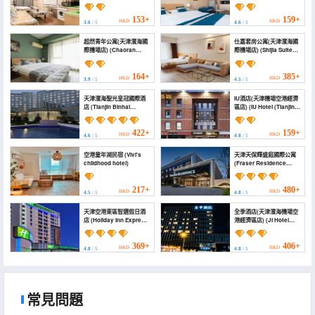
International Airport))
Apartment (Tianjin
Airport Konggang))
153+
159+
HKD
HKD
3.6
/ 5
4.6
/ 5
超然青年公寓(天津濱海國
仕嘉套房公寓(天津濱海國
際機場店) (Chaoran
際機場店) (Shijia Suites
Youth Apartment
Apartment (Tianjin
(Tianjin Binhai
Binhai International
International Airport))
Airport))
164+
385+
HKD
HKD
3.9
/ 5
4.5
/ 5
天津濱海聖光皇冠國際酒
IU酒店(天津機場空港經濟
店 (Tianjin Binhai
區店) (IU Hotel (Tianjin
Shengguang Crown
Airport Economic
International Hotel)
Zone))
422+
159+
HKD
HKD
4.6
/ 5
4.8
/ 5
空港童年湖民宿 (Vivi's
天津天保輝盛庭國際公寓
childhood hotel)
(Fraser Residence
Tianjin)
217+
480+
HKD
HKD
4.5
/ 5
4.8
/ 5
天津空港東區智選假日酒
全季酒店(天津濱海機場空
店 (Holiday Inn Express
港經濟區店) (JI Hotel
TIANJIN AIRPORT EAST
(Tianjin Binhai Airport
by IHG)
and Airport Economic
Zone))
369+
406+
HKD
HKD
4.8
/ 5
4.8
/ 5
常見問題