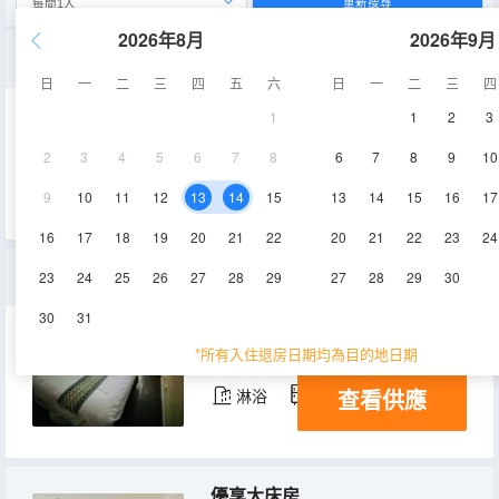
重新搜尋
2026年8月
2026年9月
巨幕高清影音房
日
一
二
三
四
五
六
日
一
二
三
四
1
1
2
3
45㎡
6層
空調
2
3
4
5
6
7
8
6
7
8
9
10
查看供應
淋浴
冰箱
9
10
11
12
13
14
15
13
14
15
16
17
16
17
18
19
20
21
22
20
21
22
23
24
豪華投影大床房
23
24
25
26
27
28
29
27
28
29
30
30
31
40㎡
4-9層
空調
*所有入住退房日期均為目的地日期
查看供應
淋浴
冰箱
優享大床房