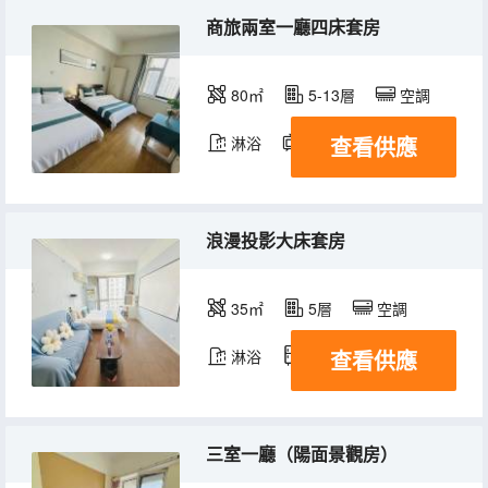
商旅兩室一廳四床套房
80㎡
5-13層
空調
查看供應
淋浴
電視機
冰箱
浪漫投影大床套房
35㎡
5層
空調
查看供應
淋浴
冰箱
三室一廳（陽面景觀房）