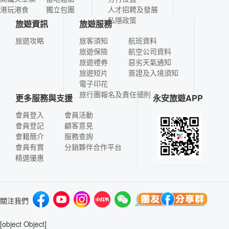
港玩港食
獨立包團
人才招聘及發展
私隱政策
旅遊資訊
旅遊服務
旅遊攻略
旅客須知
航班資料
旅遊保險
航空公司資料
旅遊禮券
惡劣天氣通知
旅遊短片
簽證及入境須知
電子印花
旅行團報名及責任細則
更多服務與支援
永安旅遊APP
會員登入
會員活動
會員登記
顧客意見
會籍簡介
服務查詢
會員有賞
分銷夥伴合作平台
精選優惠
關注我們
[object Object]