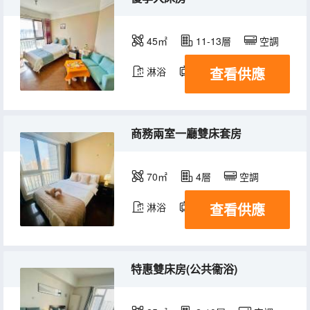
45㎡
11-13層
空調
查看供應
淋浴
電視機
冰箱
商務兩室一廳雙床套房
70㎡
4層
空調
查看供應
淋浴
電視機
冰箱
特惠雙床房(公共衞浴)