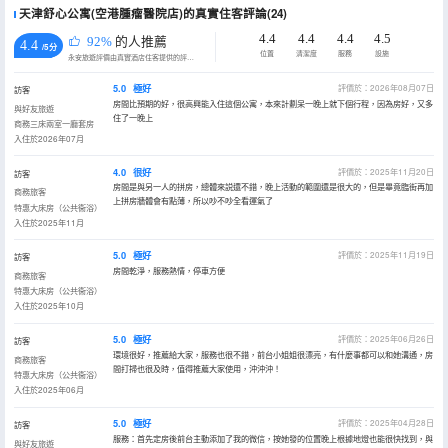
天津舒心公寓(空港腫瘤醫院店)的真實住客評論(24)
4.4
4.4
4.4
4.5
92%
的人推薦
4.4
/5分
位置
清潔度
服務
設施
永安旅遊評價由真實酒店住客提供的評價。
5.0
極好
評價於：2026年08月07日
訪客
房間比預期的好，很高興能入住這個公寓，本來計劃呆一晚上就下個行程，因為房好，又多
與好友旅遊
住了一晚上
商務三床兩室一廳套房
入住於2026年07月
4.0
很好
評價於：2025年11月20日
訪客
房間是與另一人的拼房，總體來説還不錯，晚上活動的範圍還是很大的，但是畢竟臨街再加
商務旅客
上拼房牆體會有點薄，所以吵不吵全看運氣了
特惠大床房（公共衞浴）
入住於2025年11月
5.0
極好
評價於：2025年11月19日
訪客
房間乾淨，服務熱情，停車方便
商務旅客
特惠大床房（公共衞浴）
入住於2025年10月
5.0
極好
評價於：2025年06月26日
訪客
環境很好，推薦給大家，服務也很不錯，前台小姐姐很漂亮，有什麼事都可以和她溝通，房
商務旅客
間打掃也很及時，值得推薦大家使用，沖沖沖！
特惠大床房（公共衞浴）
入住於2025年06月
5.0
極好
評價於：2025年04月28日
訪客
服務：首先定房後前台主動添加了我的微信，按她發的位置晚上根據地燈也能很快找到，與
與好友旅遊