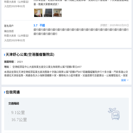
特惠大床房（公共衞浴）
裏，推薦大家都來試試！
入住於2025年02月
3.7
不錯
評價於：2025年02月20日
匿名用戶
還行還行還行還行還行還行還行還行還行還行還行還行還行還行還行還行還行還行還行還行
獨自旅遊
還行還行還行還行還行
特惠大床房（公共衞浴）
入住於2025年02月
天津舒心公寓(空港腫瘤醫院店)
開業時間：
2021
地址：
空港經濟區中心大道與東五道交口東北角頤景公寓7號樓2單元407
本酒店坐落在天津空港經濟區東五道流霞路十字路口頤景公寓7號樓2門407距離腫瘤醫院步行十多分鐘，門前多路公交
車通往天津各區縣，周邊各色大小海鮮酒樓數十家。購物有大小超市數家、兒童遊樂可去歡樂谷，公寓樓智能化，保安
24小時巡邏值守，小區環境優雅、安靜、房屋均為套房，有廚房、衞生間、24小時熱水，天然氣通戶，可給客人帶來家
展開
的感受。
住宿周邊
交通樞紐
9.1公里
16.7公里