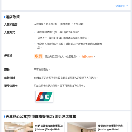
全部設施
酒店政策
入住和退房
入住時間：13:00以後 退房時間：12:00以前
入住方式
櫃枱服務時間：[週一-週日]08:00-20:00
自助入住：請預訂後自行聯絡酒店取得入住密碼。
如您於入住時段以外抵達，請提前24小時通過手機號碼聯繫酒
店。
停車場
收费
酒店附近提供私人（住客專用）
，
每日CNY5
。
寵物
不可攜帶寵物。
年齡限制
18歲以下的房客不得在沒有家長或監護人的情況下入住酒店。
接受信用卡
可以信用卡在酒店付款，閣下可使用以下信用卡：
天津舒心公寓(空港腫瘤醫院店)
附近酒店推薦
久愛(天津濱海國際機場店)
愛尚客(天津機場空港店)
(Jiulove (Tianjin Binhai
(Aishangke Hotel