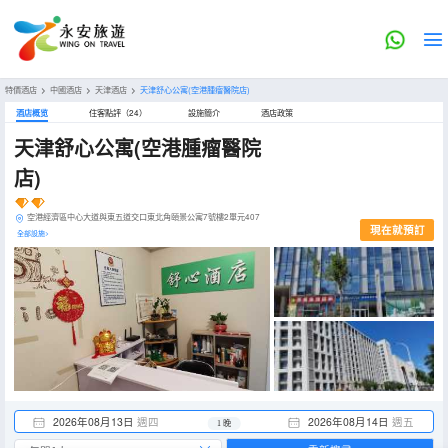
特價酒店
>
中國酒店
>
天津酒店
>
天津舒心公寓(空港腫瘤醫院店)
酒店概览
住客點評（24）
設施簡介
酒店政策
天津舒心公寓(空港腫瘤醫院
店)
空港經濟區中心大道與東五道交口東北角頤景公寓7號樓2單元407
現在就預訂
全部設施>
2026年08月13日
週四
2026年08月14日
週五
1 晚