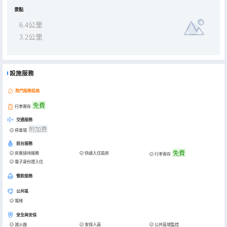
景點
6.4公里
3.2公里
設施服務
熱門服務設施
免費
行李寄存
交通服務
附加费
停車場
前台服務
免費
房東接待服務
快速入住退房
行李寄存
電子身份證入住
餐飲服務
公共區
電梯
安全與安保
滅火器
安保人員
公共區域監控