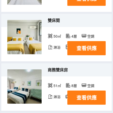
雙床間
50㎡
4層
空調
查看供應
淋浴
冰箱
商務雙床房
51㎡
8層
空調
查看供應
淋浴
電視機
冰箱