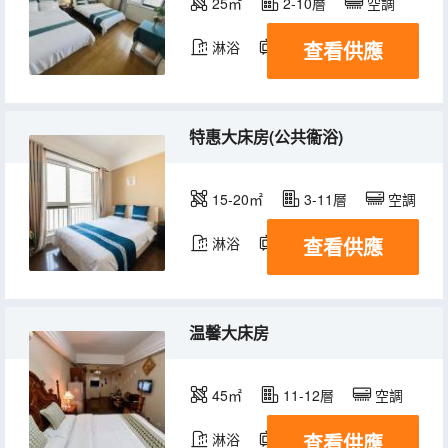
25㎡
2-10層
空調
查看供應
淋浴
電視機
冰箱
特惠大床房(公共衞浴)
15-20㎡
3-11層
空調
查看供應
淋浴
電視機
冰箱
温馨大床房
45㎡
11-12層
空調
查看供應
淋浴
電視機
冰箱