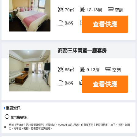
70㎡
12-13層
空調
查看供應
淋浴
冰箱
商務三床兩室一廳套房
65㎡
9-13層
空調
查看供應
淋浴
電視機
冰箱
重要資訊
城市重要資訊
根據《天津市生活垃圾管理條例》相關規定，自2020年12月1日起，住宿業不得主動提供牙刷、梳子、浴擦、剃鬚
刀、指甲銼、鞋擦，若需要可諮詢酒店。