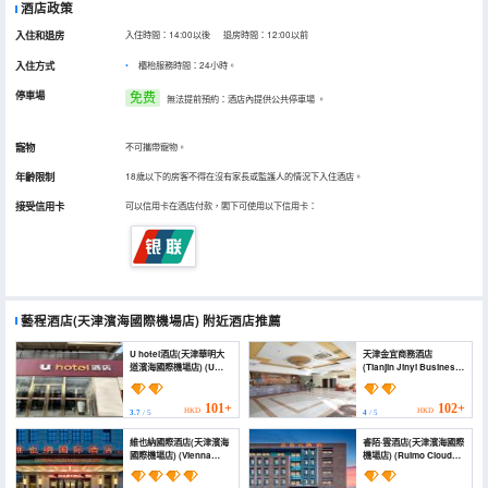
酒店政策
入住和退房
入住時間：14:00以後 退房時間：12:00以前
入住方式
櫃枱服務時間：24小時。
停車場
免费
無法提前預約：酒店內提供公共停車場
。
寵物
不可攜帶寵物。
年齡限制
18歲以下的房客不得在沒有家長或監護人的情況下入住酒店。
接受信用卡
可以信用卡在酒店付款，閣下可使用以下信用卡：
藝程酒店(天津濱海國際機場店)
附近酒店推薦
U hotel酒店(天津華明大
天津金宜商務酒店
道濱海國際機場店) (U
(Tianjin Jinyi Business
Hotel)
Hotel)
101+
102+
HKD
HKD
3.7
/ 5
4
/ 5
維也納國際酒店(天津濱海
睿陌·雲酒店(天津濱海國際
國際機場店) (Vienna
機場店) (Ruimo Cloud
International Hotel)
Hotel (Tianjin Binhai
International Airport