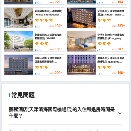
store))
229+
104+
HKD
HKD
4.7
/ 5
4.5
/ 5
新華國際酒店(天津機場店)
全季酒店(天津濱海國際機
(Xinhua International
場店) (JI Hotel (Tianjin
Hotel (Tianjin Airport))
Binhai International
Airport))
159+
325+
HKD
HKD
4.5
/ 5
4.7
/ 5
新華假日酒店(天津濱海國
空港呈尚酒店(天津濱海國
際機場店) (XINHUA
際機場店) (Konggang
Holiday Hotel)
Chengshang Hotel)
188+
202+
HKD
HKD
4.5
/ 5
4.5
/ 5
朗麗茲酒店(天津空港經濟
麗楓酒店(天津華明濱海國
區濱海國際機場店)
際機場店) (Lavande
(Palace Hotel (Tianjin
Hotel (Tianjin Huaming
International Airport))
Binhai International
Airport))
200+
198+
HKD
HKD
4.7
/ 5
4.6
/ 5
常見問題
藝程酒店(天津濱海國際機場店)的入住和退房時間是
什麼？