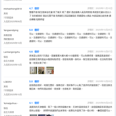
4.7
很好
評價於：2025年11月10日
michaelhong0818
整體不錯 衞生間淋浴花灑 用了幾天 壞了 還好 酒店服務人員及時修理 再就是花灑水流太小
其他
了 別的都很好 酒店位置不錯 到周邊生活區距離挺近 旁邊還有火鍋店 內部設施比較完善 適
7天家庭房
合轉機 短期停留
入住於2025年08月
5.0
極好
評價於：2025年10月25日
Yangsendiping
可以，交通便利，可以，交通便利可以，交通便利，可以，交通便利可以，交通便利，可
商務旅客
以，交通便利可以，交通便利，可以，交通便利可以，交通便利，可以，交通便利可以，交
傳統雙床房
通便利，可以，交通便利
入住於2025年10月
4.6
很好
評價於：2025年10月07日
Lamiangongzhu
原來是以前的7天酒店，距離客運大樓大概10分鐘車程，可以免費停車，服務員態度很好。
情侶
這個衞生間的面盆水龍頭有點奇怪，很容易飛濺一身的水，衞生間沒有拖鞋，也沒有防滑地
自主大床房
墊。枕頭太軟了吧。
入住於2025年10月
5.0
極好
評價於：2025年10月05日
LQ5253
這個酒店很好，地理位置好，服務也好。我好像不小心點了差評的評論放錯了，但是沒辦法
其他
撤回來，他們的酒店很好，很安靜，也很乾凈，我很喜歡，
7天家庭房
入住於2025年10月
4.1
很好
評價於：2025年09月24日
Yumaiguihua、
凌晨到的天津機場，等了一個小時到接機才來，天津外面很多蚊子，這個接機是多家酒店共
情侶
用所以很慢，（師傅早就讓我們出來等他，結果在外面等了快一個小時），🏨環境還可以。
自主大床房
入住於2025年09月