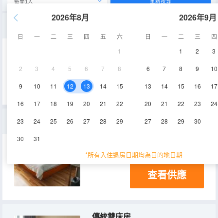
重新搜尋
2026年8月
2026年9月
優品三人間
日
一
二
三
四
五
六
日
一
二
三
四
1
1
2
3
33㎡
2層
空調
2
3
4
5
6
7
8
6
7
8
9
10
查看供應
9
10
11
12
13
14
15
13
14
15
16
17
16
17
18
19
20
21
22
20
21
22
23
24
安心住大床房
23
24
25
26
27
28
29
27
28
29
30
30
31
28㎡
2層
空調
*所有入住退房日期均為目的地日期
查看供應
傳統雙床房