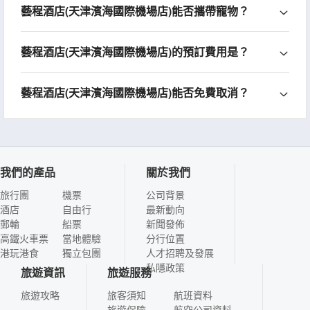
藝程酒店(天津濱海國際機場店)能否攜帶寵物？
藝程酒店(天津濱海國際機場店)的預訂費用是？
藝程酒店(天津濱海國際機場店)能否免費取消？
我們的產品
關於我們
旅行團
機票
公司背景
酒店
自由行
最新動向
郵輪
船票
新聞發佈
高鐵火車票
當地體驗
分行位置
港玩港食
獨立包團
人才招聘及發展
私隱政策
旅遊資訊
旅遊服務
旅遊攻略
旅客須知
航班資料
旅遊保險
航空公司資料