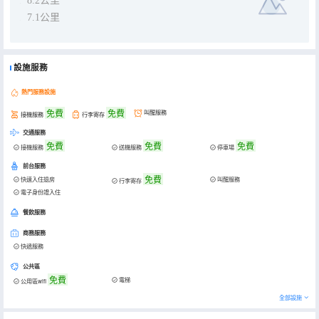
8.2公里
7.1公里
設施服務
熱門服務設施
免費
免費
叫醒服務
接機服務
行李寄存
交通服務
免費
免費
免費
接機服務
送機服務
停車場
前台服務
免費
快速入住退房
叫醒服務
行李寄存
電子身份證入住
餐飲服務
商務服務
快遞服務
公共區
免費
電梯
公用區wifi
全部設施