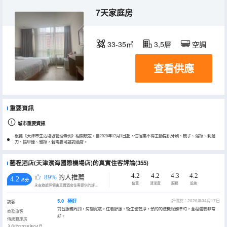
7天家庭房
33-35㎡
3,5層
空調
查看供應
重要資訊
城市重要資訊
根據《天津市生活垃圾管理條例》相關規定，自2020年12月1日起，住宿業不得主動提供牙刷、梳子、浴擦、剃鬚
刀、指甲銼、鞋擦，若需要可諮詢酒店。
藝程酒店(天津濱海國際機場店)的真實住客評論(355)
4.2
4.2
4.3
4.2
89%
的人推薦
4.2
/5分
位置
清潔度
服務
設施
永安旅遊評價由真實酒店住客提供的評價。
5.0
極好
評價於：2026年04月17日
訪客
前台服務周到，房間寬敞，住着舒服。衞生也乾淨，預約的送機服務準時，全程體驗非常
商務旅客
好。
傳統雙床房
入住於2026年04月