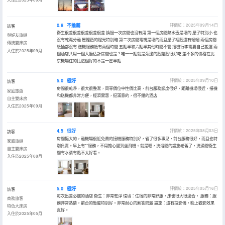
0.8
不推薦
評價於：2025年09月14日
訪客
衞生很差很差很差很差很差 換過一次房間也沒有用 第一個房間熱水壺是壞的 屋子特別小 也
與好友旅遊
沒有乾濕分離 屋裡麪的燈光特別暗 第二次房間電視是壞的而且屋子裡麪還有蟈蟈 兩個房間
傳統雙床房
紙抽都沒有 送機服務衹有兩個時間 五點半和六點半其他時間不管 接機行李需要自己搬運 兩
入住於2025年09月
個酒店共用一個大廳估計房間也是？唯一一點就是旁邊的麪館麪很好吃 差不多的價格在北
京機場住的比這個好的不是一星半點
5.0
極好
評價於：2025年09月10日
訪客
房間很乾凈，很大很整潔，同等價位中性價比高，前台服務態度很好，距離機場很近，接機
家庭旅遊
和送機都非常方便，經濟實惠，挺滿意的，很不錯的酒店
自主雙床房
入住於2025年09月
4.5
很好
評價於：2025年08月03日
訪客
房間挺大的，離機場很近免費的接機服務特別好，省了很多事兒，前台服務很好，而且也特
家庭旅遊
別負責。早上有**服務，不用擔心遲到坐飛機。就是嗯，洗浴間的設施老舊了，洗澡間衞生
自主雙床房
間有水漬有點不太好看。
入住於2025年08月
5.0
極好
評價於：2025年05月16日
訪客
每次出差必選的酒店 衞生：非常乾淨 環境：住宿的非常舒服，床也很大很適合， 服務：服
商務旅客
務非常熱情，前台的態度特別好。非常耐心的解答問題 設施：還有投影儀，晚上觀影效果
特色大床房
真好。
入住於2025年05月