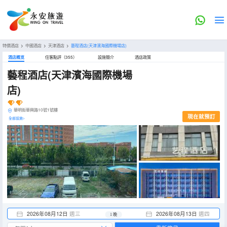
特價酒店
>
中國酒店
>
天津酒店
>
藝程酒店(天津濱海國際機場店)
酒店概览
住客點評（355）
設施簡介
酒店政策
藝程酒店(天津濱海國際機場
店)
華明街華興路10號1號樓
現在就預訂
全部設施>
2026年08月12日
週三
2026年08月13日
週四
1 晚