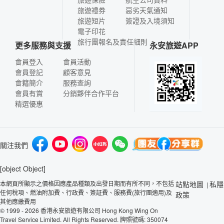
旅遊禮券
惡劣天氣通知
旅遊短片
簽證及入境須知
電子印花
旅行團報名及責任細則
更多服務與支援
永安旅遊APP
會員登入
會員活動
會員登記
顧客意見
會籍簡介
服務查詢
會員有賞
分銷夥伴合作平台
精選優惠
關注我們
[object Object]
本網頁所顯示之價格因應產品種類及出發日期而有所不同，不包括
站點地圖
私隱
|
任何稅項、燃油附加費、行政費、簽証費、服務費(旅行團適用)及
政策
其他應繳費用
© 1999 - 2026 香港永安旅遊有限公司 Hong Kong Wing On
Travel Service Limited. All Rights Reserved. 牌照號碼: 350074