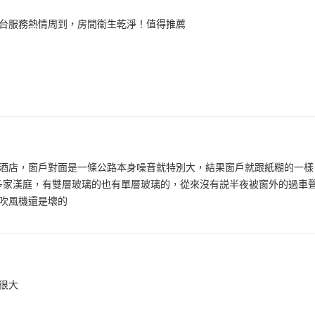
台服務熱情周到，房間衞生乾淨！值得推薦
酒店，窗戶對面是一條公路本身噪音就特別大，結果窗戶就跟紙糊的一樣
很多家漢庭，有雙層玻璃的也有單層玻璃的，從來沒有説半夜被窗外的過車
吹風機還是壞的
很大