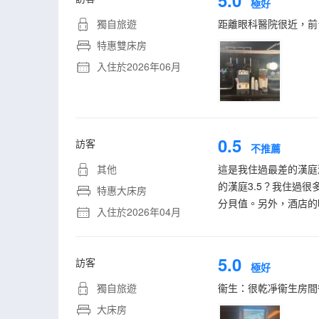
5.0
極好
獨自旅遊
距離眼科醫院很近，前
特惠雙床房
入住於2026年06月
0.5
訪客
不推薦
其他
這是我住過最差的漢庭
的漢庭3.5？我住過
特惠大床房
分貝值。另外，酒店的
入住於2026年04月
5.0
訪客
極好
獨自旅遊
衞生：很乾凈衞生房間
大床房