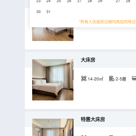
雙床房（面積超大）
23
24
25
26
27
28
29
27
28
30
31
32㎡
2-5層
*所有入住退房日期均為目的地日
大床房
14-20㎡
2-5層
特惠大床房