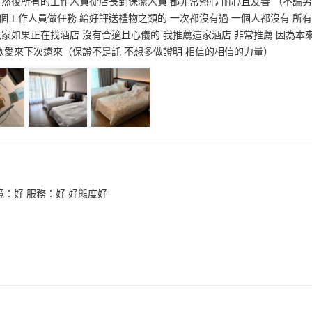
 然後所有的工作人員從店長到保潔人員 都非常熱心 耐心且友善 （不論男
個工作人員做任務 給好評送禮物之類的 一次都沒有過 一個人都沒有 所
大家如果正在找酒店 沒有合適且心儀的 我推薦這家酒店 非常推薦 因為本
 喜歡愛來下次還來（保證不是託 不想多做證明 相信的相信的力量）
境：好 服務：好 好態度好