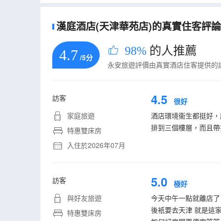
漢庭酒店(天津華苑店)的真實住客評論(5
98%
的人推薦
4.7
/5分
永安旅遊評價由真實酒店住客提供的
4.5
訪客
很好
家庭旅遊
酒店環境衞生都挺好，
排到三個樓層，而且帶
特惠雙床房
入住於2026年07月
5.0
訪客
極好
與好友旅遊
今天中午一點就離店了
後衹要去天津 就是這
特惠雙床房