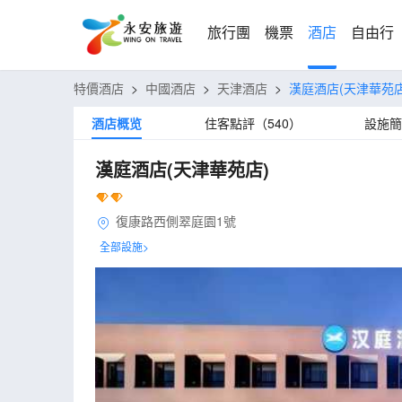
旅行團
機票
酒店
自由行
特價酒店
>
中國酒店
>
天津酒店
>
漢庭酒店(天津華苑店
酒店概览
住客點評（540）
設施簡
漢庭酒店(天津華苑店)
復康路西側翠庭園1號
全部設施>