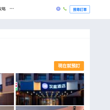
...
攻略
搜尋訂單
現在就預訂