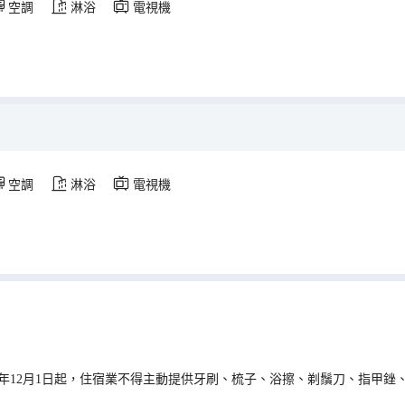
空調
淋浴
電視機
空調
淋浴
電視機
0年12月1日起，住宿業不得主動提供牙刷、梳子、浴擦、剃鬚刀、指甲銼