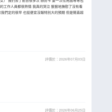
女） 我們去了前台很多次 辦房卡 要一次性用品等等包
有的工作人員都很熱情 我真的哭泣 狠狠地撫慰了沒有看
來我們定的很早 也挺便宜沒報特別大的預期 但是簡直超
評價於：2026年07月03日
評價於：2026年06月25日