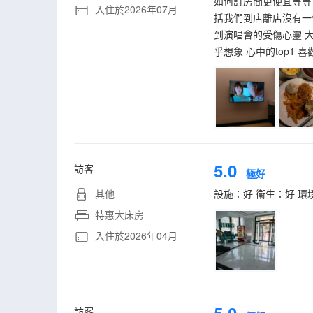
如何訂房間更便宜等等
入住於2026年07月
括我們到店離店沒有一
到演唱會的受傷心靈 
乎想象 心中的top1
5.0
訪客
極好
其他
設施：好 衞生：好 環
特惠大床房
入住於2026年04月
訪客