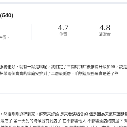
40)
4.7
4.8
位置
清潔度
評價。
服務也好，就有一點是啥呢，我們定了三間房到店後推薦升級加99，説
把帶兩個寶寶的家庭安排到了二層最低層，咱説這服務屬實是差了些
，然後剛剛返程到家，趕緊來評論 是來看演唱會的 但是因為天氣原因延期
家酒店了 第一天到的時候提前到店了 在不影響他人 不影響酒店的前提下 