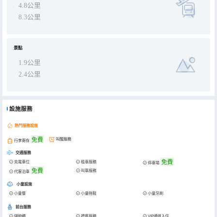
4.8公里
8.3公里
景點
1.9公里
2.4公里
設施服務
熱門服務設施
免費
叫醒服務
行李寄存
交通服務
免費
充電車位
租車服務
停車場
免費
叫車服務
代客泊車
小童設施
小童餐
小童拖鞋
小童牙刷
前台服務
儲物櫃
禮賓服務
VIP通道入住