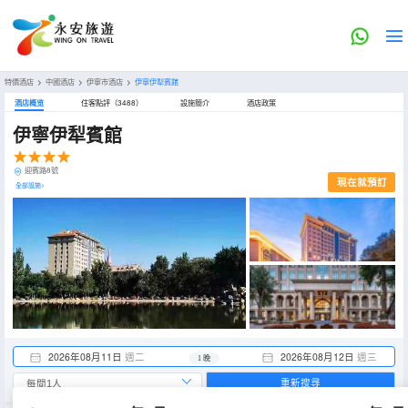
特價酒店
>
中國酒店
>
伊寧市酒店
>
伊寧伊犁賓館
酒店概览
住客點評（3488）
設施簡介
酒店政策
伊寧伊犁賓館
迎賓路8號
現在就預訂
全部設施>
2026年08月11日
週二
2026年08月12日
週三
1 晚
重新搜尋