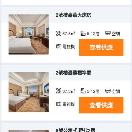
2號樓豪華大床房
37.3㎡
5-12層
空調
查看供應
電視機
冰箱
2號樓豪華標準間
37.3㎡
5-12層
空調
查看供應
電視機
冰箱
6號公寓式·現代2居