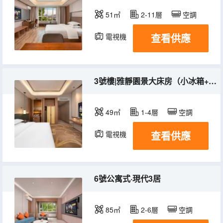
51㎡
2-11層
空調
查看供應
電視機
冰箱
3號樓|雅靜園景大床房（小冰箱+加濕器+熨燙機）
49㎡
1-4層
空調
查看供應
電視機
6號公寓式·現代3居
85㎡
2-6層
空調