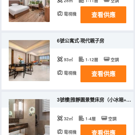
28㎡
1-11層
空調
查看供應
電視機
6號公寓式·現代親子房
93㎡
1-12層
空調
查看供應
電視機
冰箱
3號樓|雅靜園景雙床房（小冰箱+加濕器+熨燙機）
32㎡
1-4層
空調
查看供應
電視機
冰箱