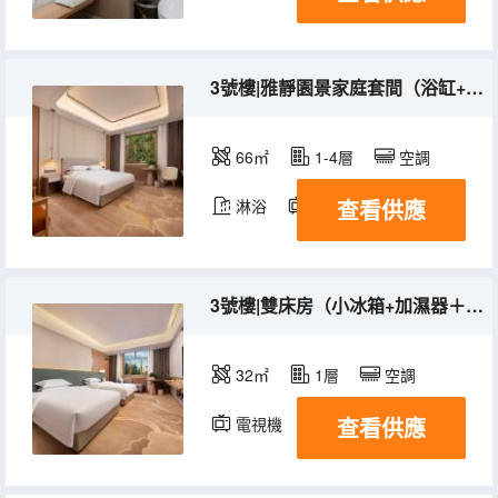
3號樓|雅靜園景家庭套間（浴缸+小冰箱+加濕器）
66㎡
1-4層
空調
查看供應
淋浴
電視機
冰箱
3號樓|雙床房（小冰箱+加濕器＋熨燙機）
32㎡
1層
空調
查看供應
電視機
冰箱