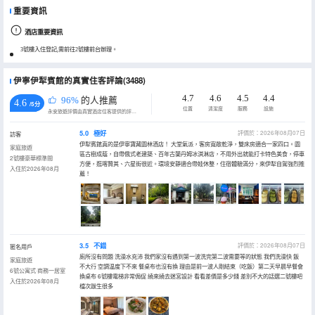
重要資訊
酒店重要資訊
3號樓入住登記,需前往2號樓前台辦理。
伊寧伊犁賓館的真實住客評論(3488)
4.7
4.6
4.5
4.4
96%
的人推薦
4.6
/5分
位置
清潔度
服務
設施
永安旅遊評價由真實酒店住客提供的評價。
5.0
極好
評價於：2026年08月07日
訪客
伊犁賓館真的是伊寧寶藏園林酒店！ 大堂氣派，客房寬敞乾淨，雙床房適合一家四口。園
家庭旅遊
區古樹成蔭，自帶俄式老建築、百年古蘭丹姆冰淇淋店，不用外出就能打卡特色美食，停車
2號樓豪華標準間
方便，逛喀贊其、六星街很近。環境安靜適合帶娃休整，住宿體驗滿分，來伊犁自駕強烈推
入住於2026年08月
薦！
3.5
不錯
評價於：2026年08月07日
匿名用戶
廁所沒有問題 洗澡水充沛 我們家沒有遇到第一波洗完第二波需要等的狀態 我們洗澡快 飯
家庭旅遊
不大行 空調温度下不來 餐桌布也沒有換 理由是前一波人剛結束（吃飯）第二天早晨早餐會
6號公寓式·商務一居室
換桌布 6號樓電梯非常侷促 繞來繞去迷宮設計 看看差價是多少錢 差別不大的話選二號樓吧
入住於2026年08月
檔次跋生很多