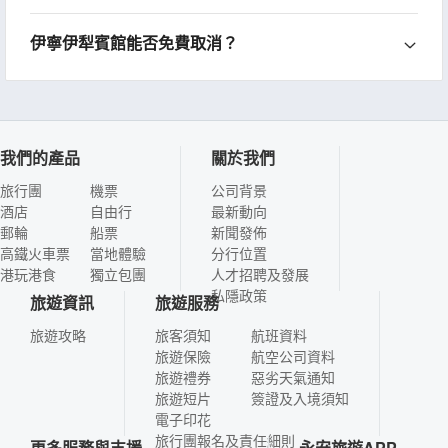
伊寧伊犁賓館能否免費取消？
我們的產品
關於我們
旅行團
機票
公司背景
酒店
自由行
最新動向
郵輪
船票
新聞發佈
高鐵火車票
當地體驗
分行位置
港玩港食
獨立包團
人才招聘及發展
私隱政策
旅遊資訊
旅遊服務
旅遊攻略
旅客須知
航班資料
旅遊保險
航空公司資料
旅遊禮券
惡劣天氣通知
旅遊短片
簽證及入境須知
電子印花
旅行團報名及責任細則
更多服務與支援
永安旅遊APP