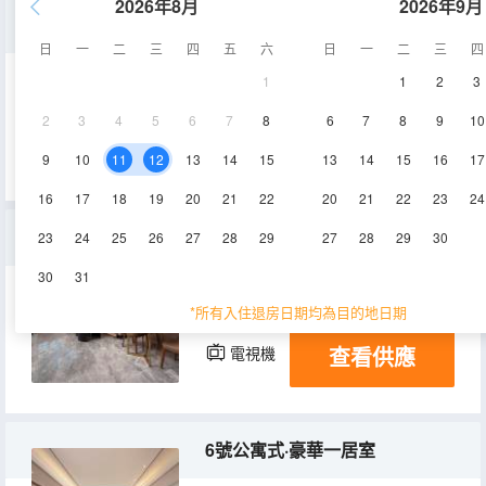
2026年8月
2026年9月
2號樓豪華雙套間
日
一
二
三
四
五
六
日
一
二
三
四
1
1
2
3
70㎡
5-6層
空調
2
3
4
5
6
7
8
6
7
8
9
10
查看供應
電視機
冰箱
9
10
11
12
13
14
15
13
14
15
16
17
16
17
18
19
20
21
22
20
21
22
23
24
6號樓公寓式·複式家庭房
23
24
25
26
27
28
29
27
28
29
30
30
31
160㎡
12層
空調
*所有入住退房日期均為目的地日期
查看供應
電視機
冰箱
6號公寓式·豪華一居室