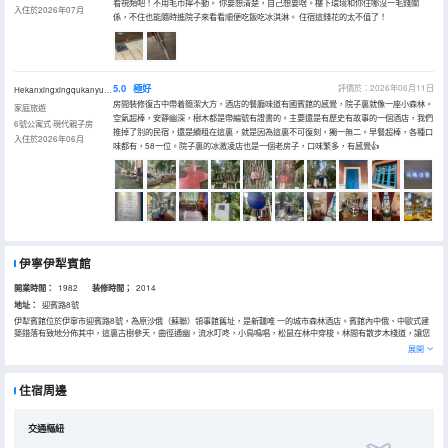
看視頻吧！不用毛巾擰不動。 你要想清楚，自己想要啥。樓下環境和你住哪沒一毛錢關
入住於2026年07月
係，不住也能隨時進院子來看看順便吃飯吃冰淇淋。 住宿這錢花的太不值了！
5.0
極好
評價於：2026年06月11日
Hekanxingxingqukanyueliang
房間裝修復古中帶着簡潔大方，酒店的餐廳味道有國賓館的感覺，院子裏就像一座小森林。
家庭旅遊
空氣超棒，安靜幽深，樹木都是帶編號有證書的。主要還是有歷史有故事的一個酒店，我們
6號公寓式·現代親子房
推掉了別的民宿，還是續租在這裏，就是因為這裏不可復刻，獨一無二。早餐超棒，各種口
入住於2026年06月
味都有，58一位。院子裏的冰激凌店也是一個老房子，口味繁多，有感覺👍
伊寧伊犁賓館
開業時間：
1982
装修時間；
2014
地址：
迎賓路8號
伊犁賓館位於伊寧市迎賓路8號，為原沙俄（蘇聯）領事館舊址，是新疆唯 一的城市森林酒店。賓館內中俄、中歐式建
築錯落有致地分佈其中，這裏古樹參天，曲徑通幽，流水叮咚，小鳥鳴唱，松鼠在林中穿梭。林間有散步木棧道，讓您
放鬆身心，體驗舒適與健康。
展開
伊犁賓館是伊犁五葉級綠色飯店，賓館春有花、夏納涼，秋賞葉、冬觀雪，四季風景各不同。賓館內設有哈薩克民俗
館、大院往事展館、特色森林烤吧；賓館主要建築包括主樓 2 號樓、公寓式樓棟 6 號樓，以及具有俄式外觀特色的 3 號
樓，擁有多種高檔房型和各種風格用餐包廂，各類大小會議室均可滿足政務、商務、居家出遊的需要。
住宿周邊
伊犁賓館地理位置優越，交通便利，前往機場、火車站均十分便捷，出門有天百大型購物中心，伊犁老城喀贊其民俗旅
遊區步行10分鐘。歡迎您入住伊犁賓館，享受綠色與温馨。
交通樞紐