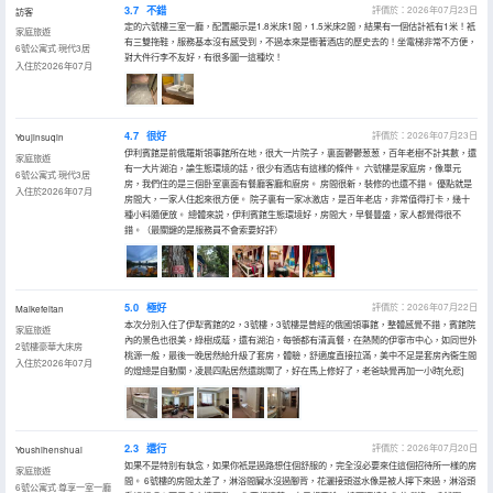
3.7
不錯
評價於：2026年07月23日
訪客
定的六號樓三室一廳，配置顯示是1.8米床1間，1.5米床2間，結果有一個估計衹有1米！衹
家庭旅遊
有三雙拖鞋，服務基本沒有感受到，不過本來是衝著酒店的歷史去的！坐電梯非常不方便，
6號公寓式·現代3居
對大件行李不友好，有很多圖一這種坎！
入住於2026年07月
4.7
很好
評價於：2026年07月23日
Youjinsuqin
伊利賓館是前俄羅斯領事館所在地，很大一片院子，裏面鬱鬱葱葱，百年老樹不計其數，還
家庭旅遊
有一大片湖泊，論生態環境的話，很少有酒店有這樣的條件。 六號樓是家庭房，像單元
6號公寓式·現代3居
房，我們住的是三個卧室裏面有餐廳客廳和廚房。 房間很新，裝修的也還不錯。 優點就是
入住於2026年07月
房間大，一家人住起來很方便。 院子裏有一家冰激店，是百年老店，非常值得打卡，幾十
種小料隨便放。 總體來説，伊利賓館生態環境好，房間大，早餐豐盛，家人都覺得很不
錯。（最關鍵的是服務員不會索要好評）
5.0
極好
評價於：2026年07月22日
Maikefeitan
本次分別入住了伊犁賓館的2，3號樓，3號樓是曾經的俄國領事館，整體感覺不錯，賓館院
家庭旅遊
內的景色也很美，綠樹成蔭，還有湖泊，每頓都有清真餐，在熱鬧的伊寧市中心，如同世外
2號樓豪華大床房
桃源一般，最後一晚居然給升級了套房，體驗，舒適度直接拉滿，美中不足是套房內衞生間
入住於2026年07月
的燈總是自動關，凌晨四點居然還跳閘了，好在馬上修好了，老爸缺覺再加一小時[允悲]
2.3
還行
評價於：2026年07月20日
Youshihenshuai
如果不是特別有執念，如果你衹是過路想住個舒服的，完全沒必要來住這個招待所一樣的房
家庭旅遊
間。 6號樓的房間太差了，淋浴間臟水沒過腳背，花灑接頭滋水像是被人擰下來過，淋浴頭
6號公寓式·尊享一室一廳