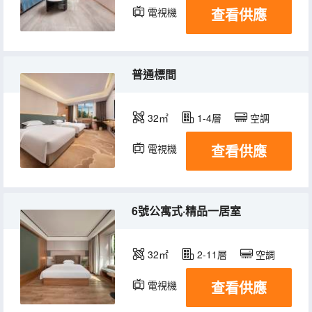
查看供應
電視機
冰箱
普通標間
32㎡
1-4層
空調
查看供應
電視機
冰箱
6號公寓式·精品一居室
32㎡
2-11層
空調
查看供應
電視機