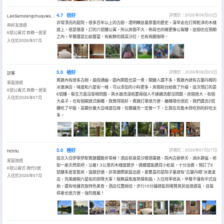
4.7
很好
評價於：2026年08月03日
LaoSamxiangchuquwaner
非常漂亮的庭院。很多百年以上的古樹，證明瞭這裏厚重的歷史。清早走在打掃乾淨的木棧
與好友旅遊
道上，很是愜意。訂的六號樓公寓，所以房間不大，佈局也的確更像公寓樓。這個也在預期
6號公寓式·商務一居室
之內。早餐還是比較豐富，有新鮮的蔬菜沙拉，也有現磨咖啡。
入住於2026年07月
5.0
極好
評價於：2026年08月03日
訪客
賓館內有很多古樹，曲徑通幽，園內閑逛也是一景，關鍵人還不多。賓館內就有古蘭丹姆的
家庭旅遊
冰激淋店，味道和六星街一樣，可以添加的小料更多。房間前台給做了升級，這次預訂的是
6號公寓式·商務一居室
6號樓，衞生方面沒發現問題，熱水器洗澡衹要兩個人不連續洗都沒問題。房間很大，有個
入住於2026年07月
大桌子，也有個開放式櫥櫃，我覺得挺好。賓館打車很方便，離機場也很近，我們還去2號
樓吃了中飯，菜餚份量大且味道在線，包爾薩克一定嘗一下，比我在烏魯木齊吃到的好吃太
多。
5.0
極好
評價於：2026年07月27日
Hchitu
這次入住伊寧伊犁賓館體驗非常棒！酒店前身是沙俄領事館，院內古樹參天、湖水靜謐，宛
家庭旅遊
如一座天然氧吧，沿着1.3公里的木棧道散步，偶爾還能遇見小松鼠，十分治癒。預訂了6
6號公寓式·現代3居
號樓多居室套房，寬敞舒適，非常適閤家庭出遊。最驚喜的是院子裏就有“古蘭丹姆”冰激凌
入住於2026年07月
店，完美避開六星街的排隊大軍！服務員態度熱情和謁，入住效率很高。早餐不僅有中式自
助，還有哈薩克族特色美食。酒店位置絕佳，步行10分鐘就能到喀贊其民俗旅遊區，自駕
停車也很方便，強烈推薦！