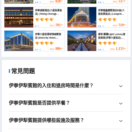
Airport Store))
828+
537+
HKD
HKD
4.6
/ 5
4.4
/ 5
伊寧城跡酒店(六星街景區
伊寧隆鑫國際酒店B座(六
店) (Yining Chengji
星街景區店) (Longxin
Hotel (Six Star Street
International Hotel
Scenic Branch))
(Building B))
591+
519+
HKD
HKD
0
/ 5
4.6
/ 5
伊寧六星街環球港城際酒
肆享·觀瀾Light Luxury度
店 (Intercity Hotel,
假美宿(伊寧六星街店)
Global Harbor, Liuxing
(Sixth Street Inn -
Street, Yining)
Riverside Retreat
(Yining Branch)​)
806+
1,155+
HKD
HKD
4.7
/ 5
4.9
/ 5
常見問題
伊寧伊犁賓館的入住和退房時間是什麼？
伊寧伊犁賓館是否提供早餐？
伊寧伊犁賓館提供哪些設施及服務？