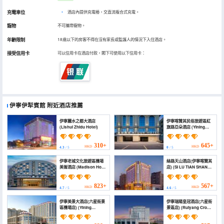
充電車位
•
酒店內提供充電樁，交直流複合式充電。
寵物
不可攜帶寵物。
年齡限制
18歲以下的房客不得在沒有家長或監護人的情況下入住酒店。
接受信用卡
可以信用卡在酒店付款，閣下可使用以下信用卡：
伊寧伊犁賓館
附近酒店推薦
伊寧麗水之都大酒店
伊寧喀贊其民俗旅遊區紅
(Lishui Zhidu Hotel)
旗路亞朵酒店 (Yining
Kazanjir Ethnic Tourism
Area. Hongqi Road.
Yadu Hotel)
310+
645+
HKD
HKD
4.3
/ 5
0
/ 5
伊寧老城文化旅遊區機場
絲路天山酒店(伊寧喀贊其
美崙酒店 (Madison Hotel
店) (SI LU TIAN SHAN
Yining Old Town Cultural
HOTEL)
Tourism District)
823+
567+
HKD
HKD
4.7
/ 5
4.6
/ 5
伊寧美景大酒店(六星街景
伊寧瑞陽皇冠酒店(六星街
區機場店) (Yining
景區店) (Ruiyang Crown
Beauty Hotel (Liuxing
Hotel)
Street Scenic Area