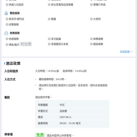
快速入住退房
前台貴重物品保險櫃
專職行李員
餐飲服務
售貨亭/便利店
餐廳
大堂吧
送餐服務
商務服務
快遞服務
多功能廳
商務服務
附加费
多媒體演示系統
婚宴服務
傳真/複印
全部設施
酒店政策
入住和退房
入住時間：14:00以後 退房時間：14:00以前
入住方式
櫃枱服務時間：24小時。
酒店將於完成預訂後提供入住說明，若未收到，請向永安旅遊詢
問。
餐飲
酒店提供早餐。
早餐種類
中式
早餐形式
自助餐
費用
CNY 58/人
營業時間
08:00 - 10:30 每天
停車場
免费
酒店內提供公共停車場
。