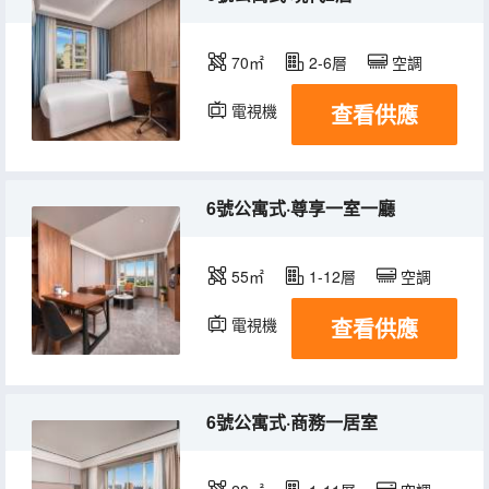
70㎡
2-6層
空調
查看供應
電視機
冰箱
6號公寓式·尊享一室一廳
55㎡
1-12層
空調
查看供應
電視機
冰箱
6號公寓式·商務一居室