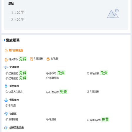
景點
1.2公里
2.8公里
設施服務
熱門服務設施
免費
叫醒服務
咖啡廳
行李寄存
交通服務
免費
免費
免費
送機服務
停車場
接站服務
免費
叫車服務
送站服務
前台服務
免費
快速入住退房
叫醒服務
行李寄存
餐飲服務
咖啡廳
公共區
免費
無煙樓層
吸煙區
公用區wifi
娛樂活動設施