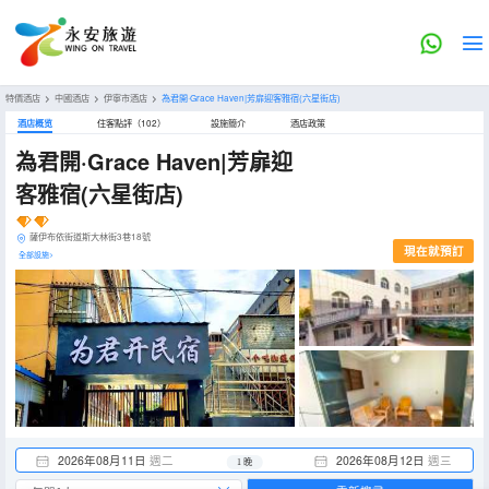
特價酒店
>
中國酒店
>
伊寧市酒店
>
為君開·Grace Haven|芳扉迎客雅宿(六星街店)
酒店概览
住客點評（102）
設施簡介
酒店政策
為君開·Grace Haven|芳扉迎
客雅宿(六星街店)
薩伊布依街道斯大林街3巷18號
現在就預訂
全部設施>
2026年08月11日
週二
2026年08月12日
週三
1 晚