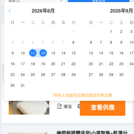
重新搜尋
2026年8月
2026年9月
花辰憶舊圓床房|小度智能+深泡浴缸+冰箱+洗衣機
日
一
二
三
四
五
六
日
一
二
三
四
1
1
2
3
28-35㎡
2層
空調
2
3
4
5
6
7
8
6
7
8
9
10
查看供應
淋浴
電視機
冰箱
9
10
11
12
13
14
15
13
14
15
16
17
16
17
18
19
20
21
22
20
21
22
23
24
花影温居大床房|小度智能+休閒客廳+冰箱+洗衣機
23
24
25
26
27
28
29
27
28
29
30
30
31
28-35㎡
3層
空調
*所有入住退房日期均為目的地日期
查看供應
淋浴
電視機
冰箱
幽庭敍語雙床房|小度智能+乾濕分離+冰箱+洗衣機