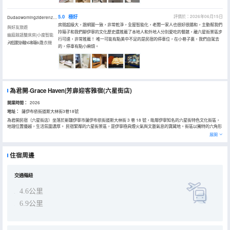
5.0
極好
評價於：2026年06月15日
Dudaowomingziderenzhunixingfu
房間超級大，跟網圖一致，非常乾淨，全屋智能化，老闆一家人也很好很隨和，主動幫我們
與好友旅遊
拎箱子和我們聊伊寧的文化歷史還推薦了本地人和外地人分別愛吃的餐館，離六星街景區步
幽庭敍語雙床房|小度智能
行可達，非常推薦！ 唯一可能有點美中不足的是民宿的停車位，在小巷子裏，我們自駕去
+乾濕分離+冰箱+洗衣機
入住於2026年06月
的，停車有點小麻煩。
為君開·Grace Haven|芳扉迎客雅宿(六星街店)
開業時間：
2026
地址：
薩伊布依街道斯大林街3巷18號
為君開民宿（六星街店）坐落於新疆伊寧市薩伊布依街道斯大林街 3 巷 18 號，毗鄰伊寧知名的六星街特色文化街區，
地理位置優越，生活氛圍濃厚。 民宿緊鄰的六星街景區，是伊寧極具煙火氣與文藝氣息的寶藏地。街區以獨特的六角形
街道佈局聞名，巷子裏散落着彩色俄式建築、手風琴博物館與特色文創小店，隨手一拍都是大片。漫步街區，既能邂逅
展開
悠揚的手風琴旋律，也能在街邊小店品嚐地道的伊犁美食，沉浸式感受這座邊城的温柔與浪漫。 民宿周邊配套齊全，大
世界購物廣場、花城商場、天山街農貿市場近在咫尺，步行可達；伊犁天百國際購物中心、環球港、星悅茂等大型商圈
也都在便捷範圍內，購物、餐飲、休閒娛樂一站式滿足。步行範圍內還有疆見面等口碑店鋪，隨時能吃到正宗新疆拌
住宿周邊
麪、抓飯，日常採購與週末逛街、覓食都十分方便。 客房以簡約舒適的風格打造温馨休憩空間，乾淨整潔，配備高清電
視與柔軟床品，部分房型還設有洗衣機，滿足差旅、出遊的多種需求。多類房型可供選擇，無論是朋友結伴、家庭出遊
還是獨自旅行，都能找到合適的入住選擇。我們堅持用心服務，打造安全、安靜、安心的居住環境，是您暢遊伊寧的理
想下榻之選。
交通樞紐
4.6公里
6.9公里