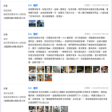
5.0
極好
評價於：2026年07月03日
訪客
房間整潔乾淨，有個大院子，設施一應俱全，有洗衣機，我們洗很多衣服並在陽台晾曬，電
家庭旅遊
視機可投屏，本來衹想休整一天，結果住了兩天才走，一家人邊打牌邊看世界盃，六星街買
幽庭敍語雙床房|小度智能
了好多好吃的，放冰箱慢慢吃，很滿足。
+乾濕分離+冰箱+洗衣機
入住於2026年06月
5.0
極好
評價於：2026年07月02日
訪客
這家民宿就在市區，位置真的很方便！🫶🏻 離商場、步行街都很近，周圍還有很多餐館、
其他
便利店，買東西、找吃的完全不用擔心。 民宿附近的街道很安靜，不會很吵，走幾分鐘就
庭芳靜待雙床房|小度智能
能到充滿本地生活氣息的小街，很有煙火氣。我們還特地在那裡拍了幾張很有氛圍感的照
+寬空間+冰箱+洗衣機
入住於2026年06月
片，隨手一拍都很好看📸✨ 房間是雙床房，空間很寬敞，乾淨整潔，層高很高，住起來特
別舒服。枕頭超級大，床也很柔軟，一覺睡到天亮。衞生間也超大，又乾淨又舒服！ 這家
民宿沒有提供早餐，不過附近早餐店很多，選擇非常多，所以完全沒問題。 那天我們到得
很晚，老闆還是一直等着幫我們辦理入住，真的很貼心🥹。 民宿裏還有兔兔和幾衹小奶
貓，超級可愛🤍💪
5.0
極好
評價於：2026年06月30日
訪客
定的雙床房 有洗衣機和 小冰箱可以凍酸奶 淋浴間和恆温馬桶 非常乾淨 交通便利，環境温
與好友旅遊
馨舒適，房東管家也好好，凌晨兩點多到的 也來接我們了🥳 入住放心，周邊交通出行方
幽庭敍語雙床房|小度智能
便。空調涼爽，有一整晚都睡得很安穩 非常滿意，必須五星！！ 淋浴間就是和外面的洗漱
+乾濕分離+冰箱+洗衣機
入住於2026年06月
台差個隔門 可以加上🙌