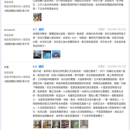
位置距離六星街很近，步行很快都能到，周圍吃的也很多，特別方便，房間很大，乾淨衞
家庭旅遊
生，工作人員也特別熱情，積極的幫我們把行李箱提到房間，走的時候老闆還送我們到機
晴庭待唔雙床房|小度智能
場，下次去伊寧還會去住
+安心睡眠+冰箱+洗衣機
入住於2026年07月
4.7
很好
評價於：2026年07月14日
tomatoxixi
房間乾淨整潔。整體設施比較新。最好的一點就是，房間內有洗衣機。對於出遊者使用很方
家庭旅遊
便。而且位置離六星街很近，走過去1.2km。 缺點是，雖然洗手間乾濕分離。但是沒有擋
幽庭敍語雙床房|小度智能
水條，也沒有玉屏，洗完澡之後水很難排乾淨，衞生間地面濕滑。洗手枱太窄，沒有放洗漱
+乾濕分離+冰箱+洗衣機
入住於2026年07月
用品的地方。
5.0
極好
評價於：2026年07月10日
訪客
滿分5星，來伊寧六星街住到性價比天花板民宿！ 地理位置絕了，步行一刻鐘左右直達六星
家庭旅遊
街，逛吃超方便，民宿小院藏在街巷裡，鬧中取靜，完全隔絕街邊喧鬧，晚上睡覺特別安
晴庭待唔雙床房|小度智能
穩。 訂的晴庭待晤雙床房，採光真的驚艷，大面積落地窗，白天陽光鋪滿整個房間，乾淨
+安心睡眠+冰箱+洗衣機
入住於2026年07月
通透沒有一點壓抑感。兩張床都是舒達軟硬度剛好的床墊，純棉床品親膚透氣，趕路一天躺
下瞬間放鬆，完全沒有旅途疲憊感。 配套設施直接拉滿全屋智能，小度語音控制燈光空
調，投屏電視、獨立洗衣機、小冰箱全都配齊！冰箱可以存放買的瓜果酸奶，對遊客太友
好。衞浴是智能馬桶、恆温出水，洗護用品質感在線，還貼心備了馬桶濕巾，細節處處用
心。 全屋保潔做得無可挑剔，地板、衞浴、角落完全沒有灰塵水漬，一客一換很安心。小
院裝修融合輕法式與伊犁本地風情，花草綠植氛圍感十足，拍照巨出片。老闆和管家温柔貼
心，入住前提前發定位、停車指引，有任何問題消息秒回，還會推薦本地小眾美食和打卡機
位，有求必應。 自駕有專屬停車位，自助入住流程簡單省心。不管是閨蜜結伴、朋友出行
都很適合這間雙床房，來伊寧六星街首選這家，下次來伊犁還會覆住！