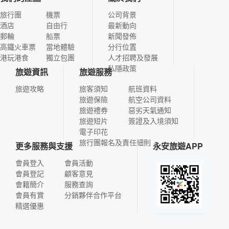
旅行團
機票
公司背景
酒店
自由行
最新動向
郵輪
船票
新聞發佈
高鐵火車票
當地體驗
分行位置
港玩港食
獨立包團
人才招聘及發展
私隱政策
旅遊資訊
旅遊服務
旅遊攻略
旅客須知
航班資料
旅遊保險
航空公司資料
旅遊禮券
惡劣天氣通知
旅遊短片
簽證及入境須知
電子印花
旅行團報名及責任細則
更多服務與支援
永安旅遊APP
會員登入
會員活動
會員登記
顧客意見
會籍簡介
服務查詢
會員有賞
分銷夥伴合作平台
精選優惠