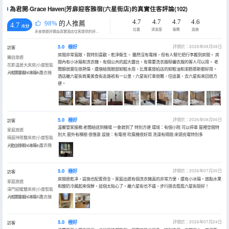
為君開·Grace Haven|芳扉迎客雅宿(六星街店)的真實住客評論(102)
4.7
4.7
4.7
4.6
98%
的人推薦
4.7
/5分
位置
清潔度
服務
設施
永安旅遊評價由真實酒店住客提供的評價。
5.0
極好
評價於：2026年08月08日
訪客
房間非常寬敞，我特別喜歡。乾淨衞生。 雖然沒有電梯，但有人幫忙把行李搬到房間。 房
獨自旅遊
間內有小冰箱和洗衣機，有個公共的超大露台，有需要洗衣服晾曬衣服的客人可以用。 老
花影温居大床房|小度智能
闆娘很實在很熱情，還借給我眼部卸粧水用，比專業旅拍店的卸粧油和潔麪慕斯都好用。
+休閑客廳+冰箱+洗衣機
入住於2026年08月
酒店離六星街商業美食街走路衹有一公里，六星街打車很難，住這裏，去六星街來回很方
便。
5.0
極好
評價於：2026年08月06日
訪客
温馨管家服務:老闆給送到機場 一會就到了 特別方便 環境：有個小院 可以停車 屋裡空間特
家庭旅遊
別大 窗外有棵樹 很愜意 設施：有電視 吹風機很好用 洗澡有隔間 床頭充電特別多
晴庭待唔雙床房|小度智能
+安心睡眠+冰箱+洗衣機
入住於2026年08月
5.0
極好
評價於：2026年07月30日
訪客
房間很乾凈，設施也配套齊全，家庭出遊有個洗衣機真的非常方便，還有小冰箱，放點水果
家庭旅遊
和酸奶冷藏起來保鮮，這個太貼心了。離六星街也不遠，步行過去逛逛六星街挺好！
清門迎暖雙床房|小度智能
+休閑客廳+冰箱+洗衣機
入住於2026年07月
5.0
極好
評價於：2026年07月24日
訪客