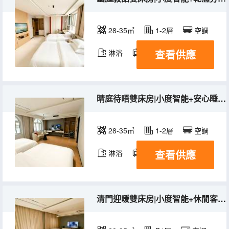
28-35㎡
1-2層
空調
查看供應
淋浴
電視機
冰箱
晴庭待唔雙床房|小度智能+安心睡眠+冰箱+洗衣機
28-35㎡
1-2層
空調
查看供應
淋浴
電視機
冰箱
清門迎暖雙床房|小度智能+休閒客廳+冰箱+洗衣機