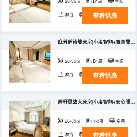
28-35㎡
B1層
空調
查看供應
淋浴
電視機
冰箱
庭芳靜待雙床房|小度智能+寬空間+冰箱+洗衣機
28-35㎡
B1層
空調
查看供應
淋浴
電視機
冰箱
靜軒思故大床房|小度智能+安心睡眠+冰箱+洗衣機
28-35㎡
1-3層
空調
查看供應
淋浴
電視機
冰箱