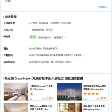
茶室
全部設施
酒店政策
入住和退房
入住時間：14:00以後 退房時間：12:00以前
入住方式
櫃枱服務時間：24小時。
停車場
免费
酒店內提供私人（住客專用）
。
寵物
允許攜帶寵物，不收取額外費用。
年齡限制
18歲以下的房客不得在沒有家長或監護人的情況下入住酒店。
接受信用卡
可以信用卡在酒店付款，閣下可使用以下信用卡：
為君開·Grace Haven|芳扉迎客雅宿(六星街店)
附近酒店推薦
山藍月舍·Lunaris(六星街
伊寧瑞陽皇冠酒店(六星街
店) (Blue Moon
景區店) (Ruiyang Crown
Mountain Lodge)
Hotel)
317+
537+
HKD
HKD
4.8
/ 5
4.4
/ 5
攬星·Aurora·鄰隅設計師
湘衡·酒店(六星街景區店)
民宿(六星街店) (Star
(Xiangheng Hotel