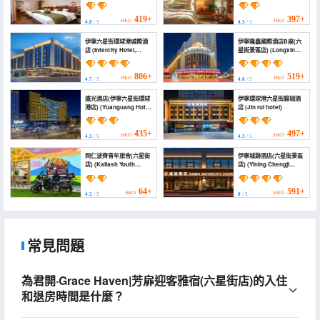
Corner Designer
(Liuxing Street Scenic
Homestay（Sixth
Area Branch))
Street Branch）)
419+
397+
HKD
HKD
4.8
/ 5
4.3
/ 5
伊寧六星街環球港城際酒
伊寧隆鑫國際酒店B座(六
店 (Intercity Hotel,
星街景區店) (Longxin
Global Harbor, Liuxing
International Hotel
Street, Yining)
(Building B))
806+
519+
HKD
HKD
4.7
/ 5
4.6
/ 5
遠光酒店(伊寧六星街環球
伊寧環球港六星街錦瑞酒
港店) (Yuanguang Hotel
店 (Jin rui hotel)
(Yining Liuxing Street
Branch))
435+
497+
HKD
HKD
4.3
/ 5
4.3
/ 5
岡仁波齊青年旅舍(六星街
伊寧城跡酒店(六星街景區
店) (Kailash Youth
店) (Yining Chengji
Hostel)
Hotel (Six Star Street
Scenic Branch))
64+
591+
HKD
HKD
4.2
/ 5
0
/ 5
常見問題
為君開·Grace Haven|芳扉迎客雅宿(六星街店)的入住
和退房時間是什麼？