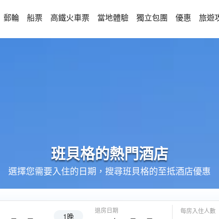
郵輪
船票
高鐵火車票
當地體驗
獨立包團
優惠
旅遊
班貝格的
熱門酒店
選擇您需要入住的日期，搜尋班貝格的至抵酒店優惠
退房日期
每房入住人數
1晚